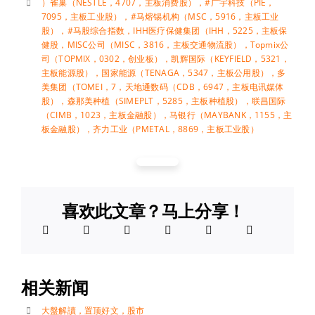
）雀巢（NESTLE，4707，主板消费股）
，
#广宇科技（PIE，
7095，主板工业股）
，
#马熔锡机构（MSC，5916，主板工业
股）
，
#马股综合指数
，
IHH医疗保健集团（IHH，5225，主板保
健股
，
MISC公司（MISC，3816，主板交通物流股）
，
Topmix公
司（TOPMIX，0302，创业板）
，
凯辉国际（KEYFIELD，5321，
主板能源股）
，
国家能源（TENAGA，5347，主板公用股）
，
多
美集团（TOMEI，7
，
天地通数码（CDB，6947，主板电讯媒体
股）
，
森那美种植（SIMEPLT，5285，主板种植股）
，
联昌国际
（CIMB，1023，主板金融股）
，
马银行（MAYBANK，1155，主
板金融股）
，
齐力工业（PMETAL，8869，主板工业股）
喜欢此文章？马上分享！
相关新闻
大盤解讀
，
置顶好文
，
股市