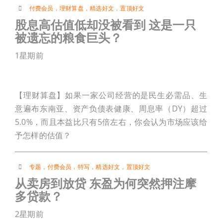
付费会员
，
理财算盘
，
精选好文
，
置顶好文
股息高估值低却没被看到 这是一只
被遗忘的粮食巨头？
1星期前
【理财算盘】如果一家公司经营的是民生必需品、生
意遍布东南亚、资产负债表健康、周息率（DY）超过
5.0%，而且本益比只有5倍左右，你会认为市场应该给
予怎样的估值？
专题
，
付费会员
，
特写
，
精选好文
，
置顶好文
从卖房到放贷 东盈为何突然押注摩
多贷款？
2星期前