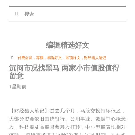
搜
索：
编辑精选好文
付费会员
，
專欄
，
精选好文
，
置顶好文
，
财经猎人笔记
沉闷市况找黑马 两家小市值股值得
留意
1星期前
【财经猎人笔记】过去几个月，马股交投持续低迷，
大部分资金依旧围绕银行、公用事业、数据中心概念
股、科技股及高股息蓝筹股打转，中小型股表现相对
沉静。 每逢市场进入这种"没有方向"的时期，往往也