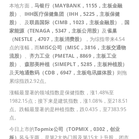
本地方面，
马银行（MAYBANK，1155，主板金融
股）
、
IHH医疗保健集团（IHH，5225，主板保健
股）
、及
联昌国际（CIMB，1023，主板金融股）
，
国
家能源（TENAGA，5347，主板公用股）
及
雀巢
（NESTLE，4707，主板消费股）
，为综指带来4.54
点的涨幅，而
MISC公司（MISC，3816，主板交通物
流股）
、
齐力工业（PMETAL，8869，主板工业
股）
、
森那美种植（SIMEPLT，5285，主板种植股）
及
天地通数码（CDB，6947，主板电讯媒体股）
则拖
累综指跌2.92点。
涨幅最显著的领域指数是保健指数，涨1.48%至
1982.15点；接下来是建筑指数，涨1.08%，至218.51
点。跌幅最显著的是种植指数，跌0.435，至7383.95
点。
今日上市的
Topmix公司（TOPMIX，0302，创业
板）
风头无两，是第2大热门股及第15大上升股，闭市