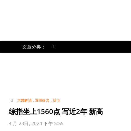
跳
过
内
容
文章分类：
Toggle
Navigation
《
首页
关于我们
账号详情
大盤解讀
，
置顶好文
，
股市
综指坐上1560点 写近2年 新高
联络我们
4 月 23日, 2024 下午 5:55