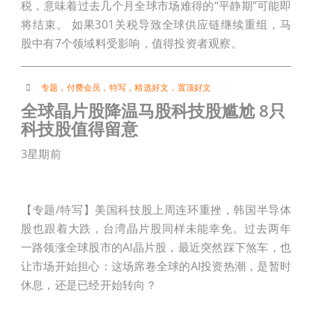
税，意味着过去几个月全球市场难得的“平静期”可能即
将结束。 如果301关税导致全球供应链继续重组，马
股中有7个领域料受影响，值得投资者观察。
专题
，
付费会员
，
特写
，
精选好文
，
置顶好文
全球晶片股降温马股科技股尴尬 8只
科技股值得留意
3星期前
【专题/特写】美国科技股上周连环重挫，韩国半导体
股也跟着大跌，台湾晶片股同样未能幸免。过去两年
一路领涨全球股市的AI晶片股，最近突然踩下煞车，也
让市场开始担心：这场席卷全球的AI投资热潮，是暂时
休息，还是已经开始转向？