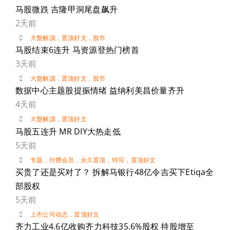
马股微跌 吉隆甲洞尾盘飙升
2天前
大盤解讀
，
置顶好文
，
股市
马股结束6连升 马资源登热门榜首
3天前
大盤解讀
，
置顶好文
，
股市
数据中心主题股提振情绪 益纳利美昌价量齐升
4天前
大盤解讀
，
置顶好文
马股五连升 MR DIY大热走低
5天前
专题
，
付费会员
，
永久置顶
，
特写
，
置顶好文
买贵了还是买对了？ 拆解马银行48亿令吉买下Etiqa全
部股权
5天前
上市公司动态
，
置顶好文
齐力工业4.6亿收购齐力科技35.6%股权 持股增至