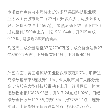
加入会员
市场较焦点转向本周将出炉的多只美国科技股业绩，
亞太区主要股市周二（23日）升多跌少，马股继续向
登入
好。综指今早冲上1567点，虽然后劲不继，但闭市仍
成功坐稳1560点上方，报1561.64点，升2.05点或
0.13%，是接近2年来的新高。
马股周二成交量增至37亿2700万股，成交值也达到27
亿8900万令吉，上升股有642只，下跌股402只。
外围方面，美国道琼斯工业指数隔夜涨0.7%，那斯达
克指数也结束6连跌升1.1%，亚太股市周二大部分走
高，港股在大型科技股带动下上升，连升兩日，恒生
指数收市报16828.93點，升317.24点或1.92%。日经
指数全日收升113.55点或0.3%，报37552.1点，连升
兩日。上证指数全日续跌0.74%，报3021.98点。