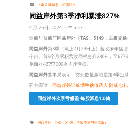
上市公司动态
，
置顶好文
同益岸外第3季净利暴涨827%
4 月 25日, 2024 下午 5:37
造船与修船厂
同益岸外（TAS，5149，主板交
同益岸外
第3季（截止2月29日止）营收按年猛增5
令吉。首9个月累积营收同样急升280%，至677
则面对43万7000令吉净亏损。
同益岸外
董事局表示，交船数量激增是第3季业
延申阅读：
同益岸外订单满手估值诱人 随杨忠
同益岸外次季亏赚盈 每股派息1.0仙
同益岸外（TAS，5149，主板交通与物流股）