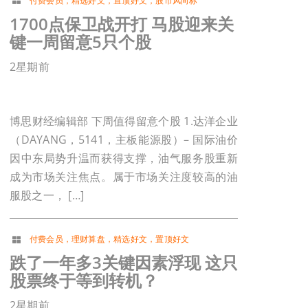
付费会员
，
精选好文
，
置顶好文
，
股市风向标
1700点保卫战开打 马股迎来关
键一周留意5只个股
2星期前
博思财经编辑部 下周值得留意个股 1.达洋企业
（DAYANG，5141，主板能源股）– 国际油价
因中东局势升温而获得支撑，油气服务股重新
成为市场关注焦点。属于市场关注度较高的油
服股之一， […]
付费会员
，
理财算盘
，
精选好文
，
置顶好文
跌了一年多3关键因素浮现 这只
股票终于等到转机？
2星期前