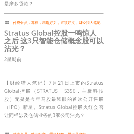
是摩多贷款？
付费会员
，
專欄
，
精选好文
，
置顶好文
，
财经猎人笔记
Stratus Global控股一鸣惊人
之后 这3只智能仓储概念股可以
沾光？
2星期前
【财经猎人笔记】7月21日上市的Stratus
Global控股（STRATUS，5356，主板科技
股）无疑是今年马股最耀眼的首次公开售股
（IPO）新星。Stratus Global控股火红会否
让同样涉及仓储业务的3家公司沾光？