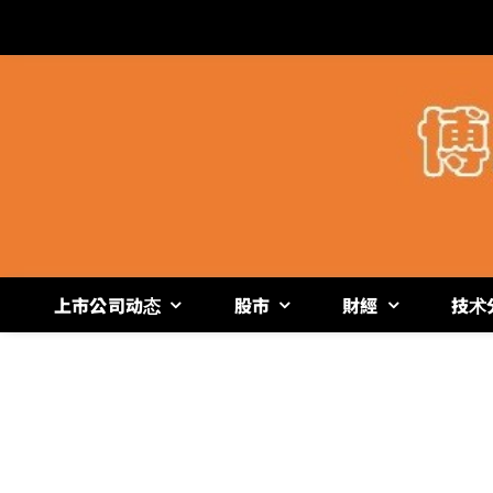
跳
过
内
容
上市公司动态
股市
財經
技术