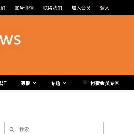
我们
账号详情
联络我们
加入会员
登入
总汇
專欄
专题
付费会员专区
《博
搜
索：