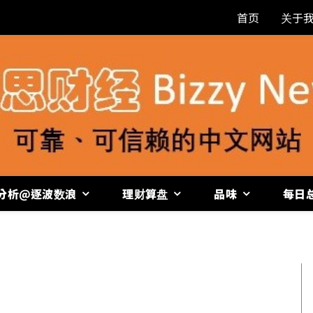
首页
关于
分析@逐波数浪
理财算盘
品味
每日