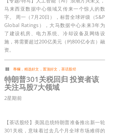
【专题/特写】人工智能（AI）浪潮方兴未艾，
马来西亚数据中心领域又传来一个惊人的数
字。 周一（7月20日），标普全球评级（S&P
Global Ratings），大马数据中心未来3年为
了建设机房、电力系统、冷却设备及网络设
施，将需要超过200亿美元（约800亿令吉）融
资。
專欄
，
精选好文
，
置顶好文
，
茶话股经
特朗普301关税回归 投资者该
关注马股7大领域
2星期前
【茶话股经】美国总统特朗普准备推出新一轮
301关税，意味着过去几个月全球市场难得的