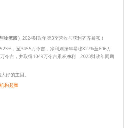
通与物流股）
2024财政年第3季营收与获利齐齐暴涨！
23%，至3455万令吉，净利则按年暴涨827%至606万
9万令吉，并取得1049万令吉累积净利，2023财政年同期
绩大好的主因。
礼机构起舞