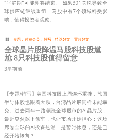
“平静期”可能即将结束。 如果301关税导致全
球供应链继续重组，马股中有7个领域料受影
响，值得投资者观察。
专题
，
付费会员
，
特写
，
精选好文
，
置顶好文
全球晶片股降温马股科技股尴
尬 8只科技股值得留意
3星期前
【专题/特写】美国科技股上周连环重挫，韩国
半导体股也跟着大跌，台湾晶片股同样未能幸
免。过去两年一路领涨全球股市的AI晶片股，
最近突然踩下煞车，也让市场开始担心：这场
席卷全球的AI投资热潮，是暂时休息，还是已
经开始转向？