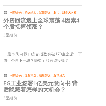
付费会员
，
精选好文
，
置顶好文
，
股市
，
股市风向标
外资回流遇上全球震荡 4因素4
个股接棒领涨？
3星期前
［股市风向标］综合指数突破170点之后，下
周可否再下一城？哪类个股有望接棒？
付费会员
，
理财算盘
，
精选好文
，
置顶好文
EG工业签署1亿美元意向书 背
后隐藏着怎样的大机会？
3星期前