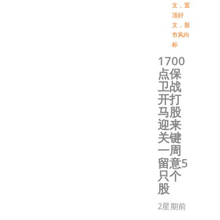
文
，
置
顶好
文
，
股
市风向
标
1700
点保
卫战
开打
马股
迎来
关键
一周
留意5
只个
股
2星期前