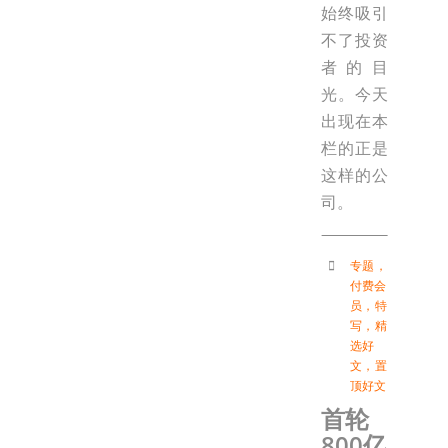
始终吸引
不了投资
者的目
光。今天
出现在本
栏的正是
这样的公
司。
专题
，
付费会
员
，
特
写
，
精
选好
文
，
置
顶好文
首轮
800亿