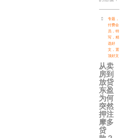
专题
，
付费会
员
，
特
写
，
精
选好
文
，
置
顶好文
从卖
房到
放贷
东盈
为何
突然
押注
摩多
贷
款？