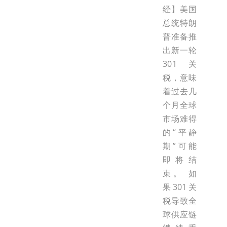
经】美国
总统特朗
普准备推
出新一轮
301关
税，意味
着过去几
个月全球
市场难得
的“平静
期”可能
即将结
束。 如
果301关
税导致全
球供应链