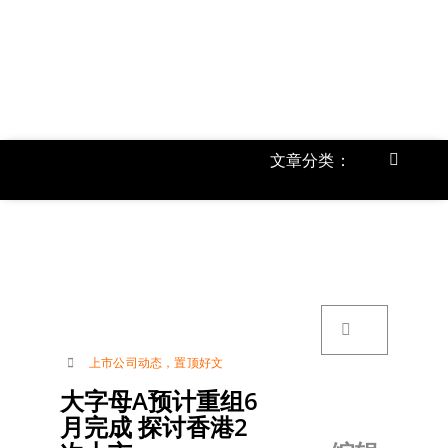
跳
过
内
容
文章分类：
Toggle
Navigat
首页
《
关于我
搜
索：
账号详
上市公司动态
，
置顶好文
大字母A预计重组6
联络我
月完成 探讨香港2