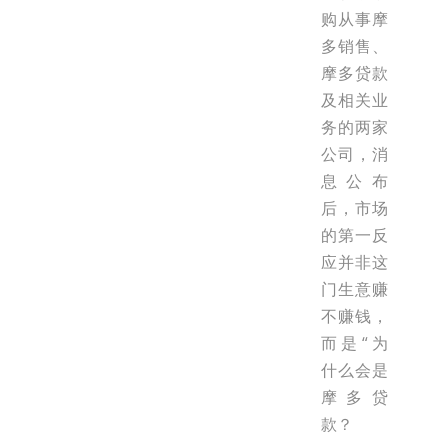
购从事摩
多销售、
摩多贷款
及相关业
务的两家
公司，消
息公布
后，市场
的第一反
应并非这
门生意赚
不赚钱，
而是“为
什么会是
摩多贷
款？