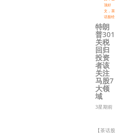
顶好
文
，
茶
话股经
特朗
普301
关税
回归
投资
者该
关注
马股7
大领
域
3星期前
【茶话股