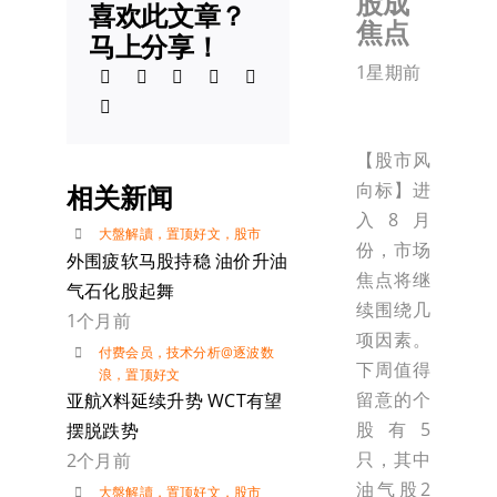
股成
喜欢此文章？
焦点
马上分享！
1星期前
【股市风
向标】进
相关新闻
入8月
大盤解讀
，
置顶好文
，
股市
份，市场
外围疲软马股持稳 油价升油
焦点将继
气石化股起舞
续围绕几
1个月前
项因素。
付费会员
，
技术分析@逐波数
下周值得
浪
，
置顶好文
留意的个
亚航X料延续升势 WCT有望
股有5
摆脱跌势
只，其中
2个月前
油气股2
大盤解讀
，
置顶好文
，
股市