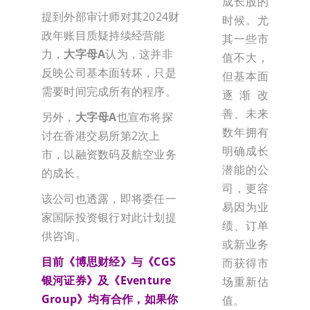
成长股的
提到外部审计师对其2024财
时候。尤
政年账目质疑持续经营能
其一些市
力，
大字母A
认为，这并非
值不大，
反映公司基本面转坏，只是
但基本面
需要时间完成所有的程序。
逐渐改
善、未来
另外，
大字母A
也宣布将探
数年拥有
讨在香港交易所第2次上
明确成长
市，以融资数码及航空业务
潜能的公
的成长。
司，更容
该公司也透露，即将委任一
易因为业
家国际投资银行对此计划提
绩、订单
供咨询。
或新业务
目前《博思财经》与《
CGS
而获得市
银河证券》及《
Eventure
场重新估
Group
》均有合作，如果你
值。