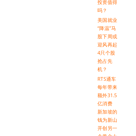
投资值得
吗？
美国就业
“降温”马
股下周或
迎风再起
4只个股
抢占先
机？
RTS通车
每年带来
额外31.5
亿消费
新加坡的
钱为新山
开创另一