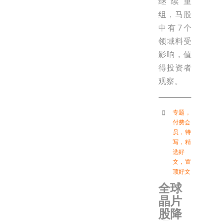
继续重
组，马股
中有7个
领域料受
影响，值
得投资者
观察。
专题
，
付费会
员
，
特
写
，
精
选好
文
，
置
顶好文
全球
晶片
股降