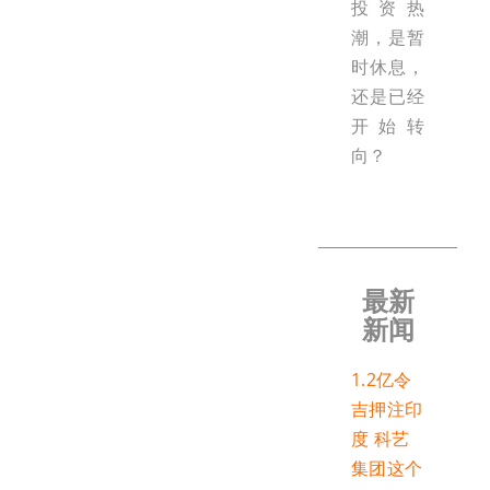
投资热
潮，是暂
时休息，
还是已经
开始转
向？
最新
新闻
1.2亿令
吉押注印
度 科艺
集团这个