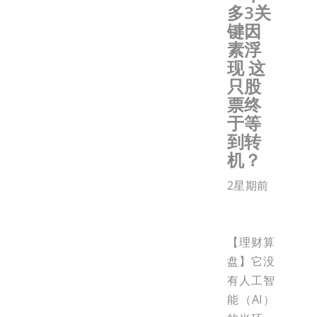
多3关
键因
素浮
现 这
只股
票终
于等
到转
机？
2星期前
【理财算
盘】它没
有人工智
能（AI）