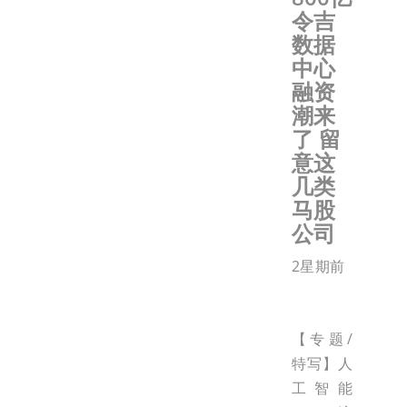
令吉
数据
中心
融资
潮来
了 留
意这
几类
马股
公司
2星期前
【专题/
特写】人
工智能