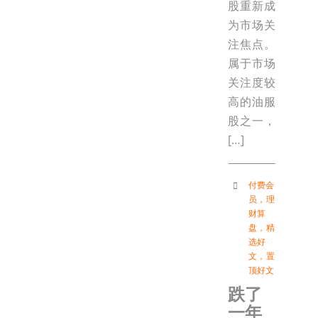
股重新成
为市场关
注焦点。
属于市场
关注度较
高的油服
股之一，
[…]
付费会
员
，
理
财算
盘
，
精
选好
文
，
置
顶好文
跌了
一年