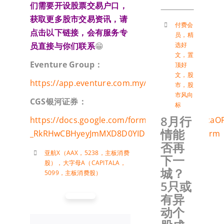
们需要开设股票交易户口，
获取更多股市交易资讯，请
付费会
点击以下链接，会有服务专
员
，
精
选好
员直接与你们联系
😁
文
，
置
Eventure Group：
顶好
文
，
股
https://app.eventure.com.my/Uh8RdrsHe8
市
，
股
市风向
CGS
银河证券：
标
8月行
https://docs.google.com/forms/d/e/1FAIpQLSca
情能
_RkRHwCBHyeyJmMXD8D0YIDDhhoA7g/viewform
否再
亚航X（AAX，5238，主板消费
下一
股）
，
大字母A（CAPITALA，
城？
5099，主板消费股）
5只或
有异
动个