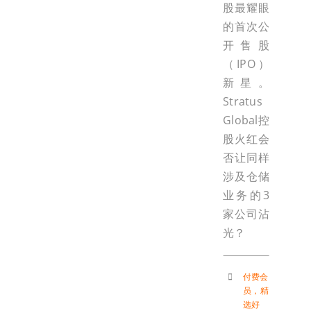
股最耀眼
的首次公
开售股
（IPO）
新星。
Stratus
Global控
股火红会
否让同样
涉及仓储
业务的3
家公司沾
光？
付费会
员
，
精
选好