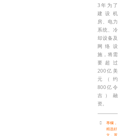
3年为了
建设机
房、电力
系统、冷
却设备及
网络设
施，将需
要超过
200亿美
元（约
800亿令
吉）融
资。
專欄
，
精选好
文
，
置