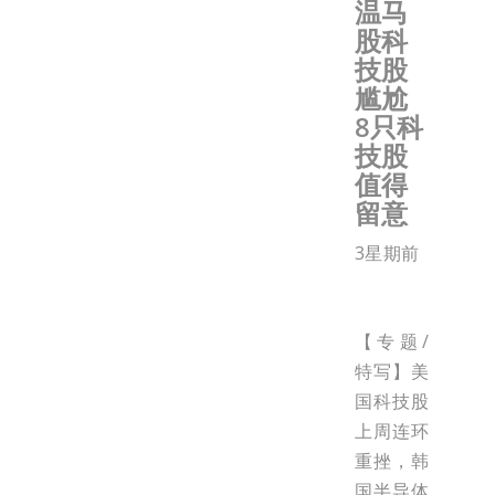
温马
股科
技股
尴尬
8只科
技股
值得
留意
3星期前
【专题/
特写】美
国科技股
上周连环
重挫，韩
国半导体