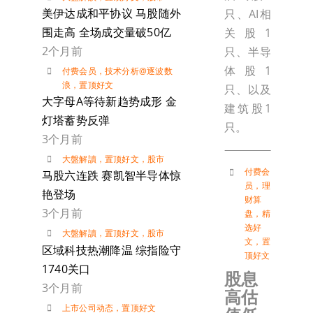
美伊达成和平协议 马股随外
只、AI相
围走高 全场成交量破50亿
关股1
2个月前
只、半导
体股1
付费会员
，
技术分析@逐波数
浪
，
置顶好文
只、以及
大字母A等待新趋势成形 金
建筑股1
灯塔蓄势反弹
只。
3个月前
大盤解讀
，
置顶好文
，
股市
付费会
马股六连跌 赛凯智半导体惊
员
，
理
艳登场
财算
3个月前
盘
，
精
选好
大盤解讀
，
置顶好文
，
股市
文
，
置
区域科技热潮降温 综指险守
顶好文
1740关口
股息
3个月前
高估
上市公司动态
，
置顶好文