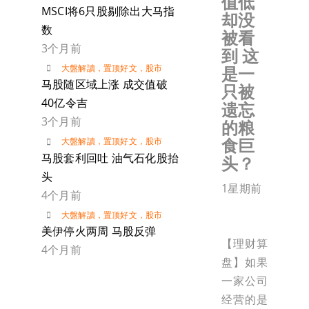
值低
MSCI将6只股剔除出大马指
却没
数
被看
3个月前
到 这
大盤解讀
，
置顶好文
，
股市
是一
马股随区域上涨 成交值破
只被
40亿令吉
遗忘
3个月前
的粮
食巨
大盤解讀
，
置顶好文
，
股市
马股套利回吐 油气石化股抬
头？
头
1星期前
4个月前
大盤解讀
，
置顶好文
，
股市
美伊停火两周 马股反弹
【理财算
4个月前
盘】如果
一家公司
经营的是