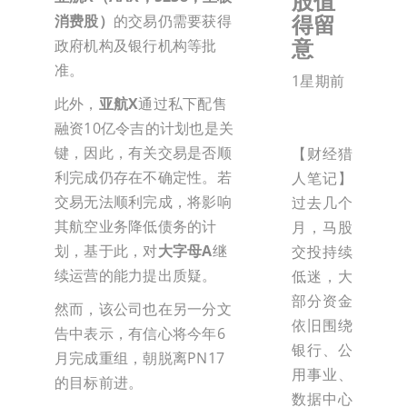
股值
得留
消费股）
的交易仍需要获得
意
政府机构及银行机构等批
准。
1星期前
此外，
亚航X
通过私下配售
融资10亿令吉的计划也是关
键，因此，有关交易是否顺
【财经猎
利完成仍存在不确定性。若
人笔记】
交易无法顺利完成，将影响
过去几个
其航空业务降低债务的计
月，马股
划，基于此，对
大字母A
继
交投持续
续运营的能力提出质疑。
低迷，大
部分资金
然而，该公司也在另一分文
依旧围绕
告中表示，有信心将今年6
银行、公
月完成重组，朝脱离PN17
用事业、
的目标前进。
数据中心