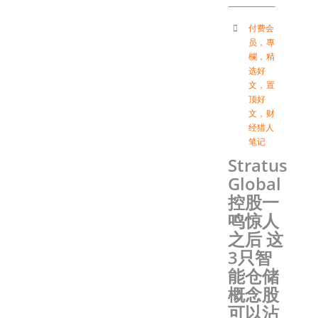
付费会
员
，
專
欄
，
精
选好
文
，
置
顶好
文
，
财
经猎人
笔记
Stratus
Global
控股一
鸣惊人
之后 这
3只智
能仓储
概念股
可以沾