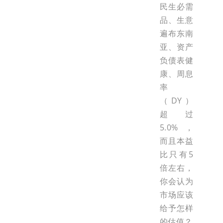
民生必需
品、生意
遍布东南
亚、资产
负债表健
康、周息
率
（DY）
超过
5.0%，
而且本益
比只有5
倍左右，
你会认为
市场应该
给予怎样
的估值？