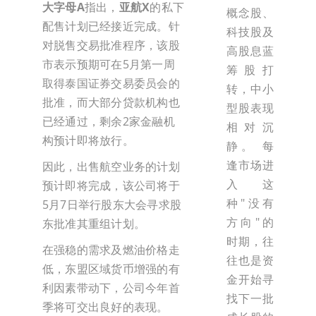
大字母A
指出，
亚航X
的私下
概念股、
配售计划已经接近完成。针
科技股及
对脱售交易批准程序，该股
高股息蓝
市表示预期可在5月第一周
筹股打
取得泰国证券交易委员会的
转，中小
批准，而大部分贷款机构也
型股表现
已经通过，剩余2家金融机
相对沉
构预计即将放行。
静。 每
逢市场进
因此，出售航空业务的计划
入这
预计即将完成，该公司将于
种"没有
5月7日举行股东大会寻求股
方向"的
东批准其重组计划。
时期，往
在强稳的需求及燃油价格走
往也是资
低，东盟区域货币增强的有
金开始寻
利因素带动下，公司今年首
找下一批
季将可交出良好的表现。