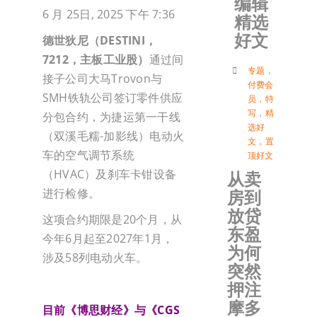
编辑
6 月 25日, 2025 下午 7:36
精选
加入会
好文
德世狄尼（
DESTINI
，
7212
，主板工业股）
通过间
登入
专题
，
接子公司大马Trovon与
付费会
SMH铁轨公司签订零件供应
员
，
特
写
，
精
分包合约，为捷运第一干线
选好
（双溪毛糯-加影线）电动火
文
，
置
车的空气调节系统
顶好文
（HVAC）及刹车卡钳设备
从卖
房到
进行检修。
放贷
这项合约期限是20个月，从
东盈
今年6月起至2027年1月，
为何
涉及58列电动火车。
突然
押注
摩多
目前《博思财经》与《
CGS