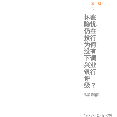
文
，
股
市
坏账
隐忧
仍在
投行
为何
没有
下调
兴业
银行
评
级？
3星期前
16/7/2026《投