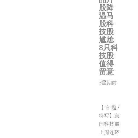
股降
温马
股科
技股
尴尬
8只科
技股
值得
留意
3星期前
【专题/
特写】美
国科技股
上周连环