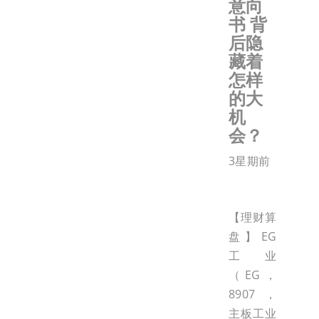
意向
书 背
后隐
藏着
怎样
的大
机
会？
3星期前
【理财算
盘】EG
工业
（EG，
8907，
主板工业