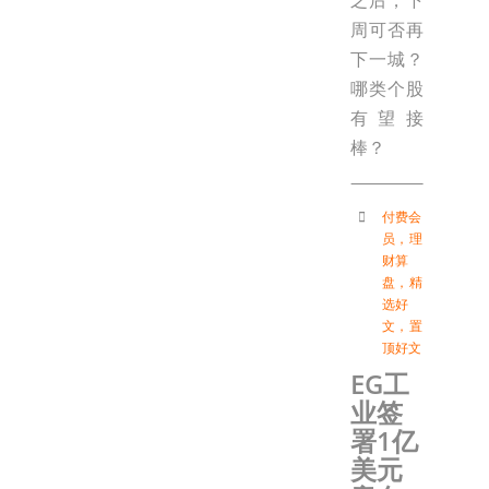
周可否再
下一城？
哪类个股
有望接
棒？
付费会
员
，
理
财算
盘
，
精
选好
文
，
置
顶好文
EG工
业签
署1亿
美元