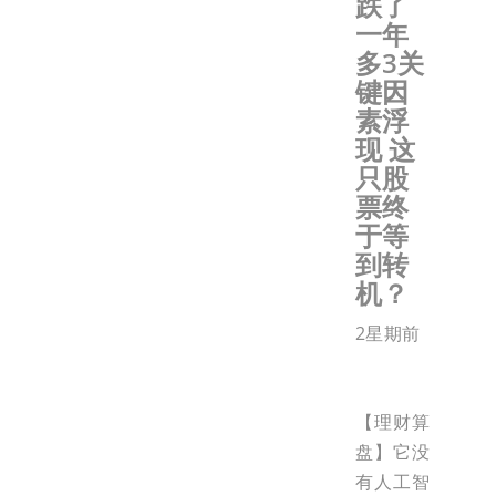
跌了
一年
多3关
键因
素浮
现 这
只股
票终
于等
到转
机？
2星期前
【理财算
盘】它没
有人工智