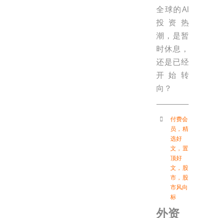
全球的AI
投资热
潮，是暂
时休息，
还是已经
开始转
向？
付费会
员
，
精
选好
文
，
置
顶好
文
，
股
市
，
股
市风向
标
外资