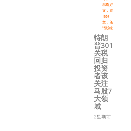
精选好
文
，
置
顶好
文
，
茶
话股经
特朗
普301
关税
回归
投资
者该
关注
马股7
大领
域
2星期前