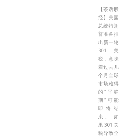
【茶话股
经】美国
总统特朗
普准备推
出新一轮
301关
税，意味
着过去几
个月全球
市场难得
的“平静
期”可能
即将结
束。 如
果301关
税导致全