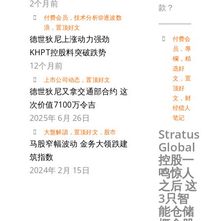
2个月前
款？
付费会员
，
技术分析@逐波数
浪
，
置顶好文
德世狄尼上涨动力强劲
付费会
员
，
專
KHPT控股料突破跌势
欄
，
精
12个月前
选好
文
，
置
上市公司动态
，
置顶好文
顶好
德世狄尼又拿交通部合约 这
文
，
财
次价值7100万令吉
经猎人
2025年 6月 26日
笔记
Stratus
大盤解讀
，
置顶好文
，
股市
马股窄幅波动 金务大领跌建
Global
控股一
筑指数
鸣惊人
2024年 2月 15日
之后 这
3只智
能仓储