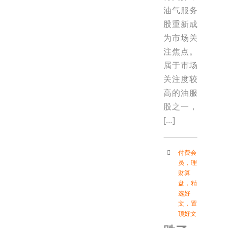
油气服务
股重新成
为市场关
注焦点。
属于市场
关注度较
高的油服
股之一，
[…]
付费会
员
，
理
财算
盘
，
精
选好
文
，
置
顶好文