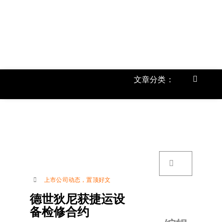
跳
过
内
容
文章分类：
Toggle
Navigat
首页
《
关于我
搜
索：
账号详
上市公司动态
，
置顶好文
德世狄尼获捷运设
联络我
备检修合约