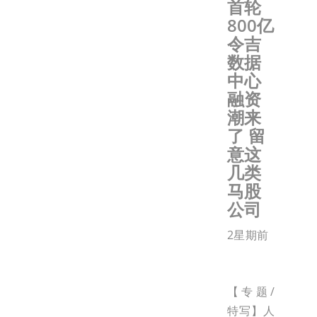
首轮
800亿
令吉
数据
中心
融资
潮来
了 留
意这
几类
马股
公司
2星期前
【专题/
特写】人