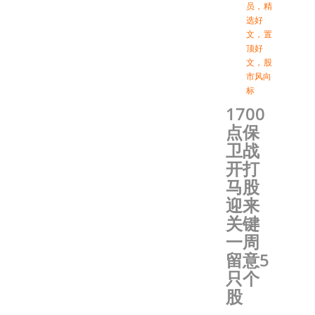
员
，
精
选好
文
，
置
顶好
文
，
股
市风向
标
1700
点保
卫战
开打
马股
迎来
关键
一周
留意5
只个
股