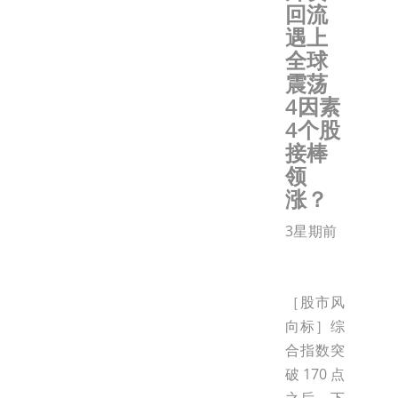
回流
遇上
全球
震荡
4因素
4个股
接棒
领
涨？
3星期前
［股市风
向标］综
合指数突
破170点
之后，下