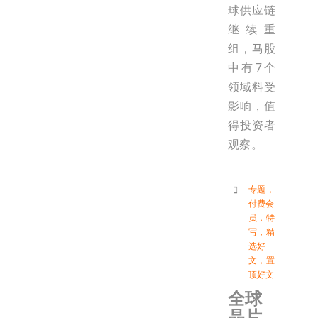
球供应链
继续重
组，马股
中有7个
领域料受
影响，值
得投资者
观察。
专题
，
付费会
员
，
特
写
，
精
选好
文
，
置
顶好文
全球
晶片