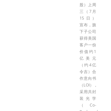
股）上周
三（7月
15日）
宣布，旗
下子公司
获得美国
客户一份
价值约1
亿美元
（约4亿
令吉）合
作意向书
（LOI），
采用共封
装光学
（Co-