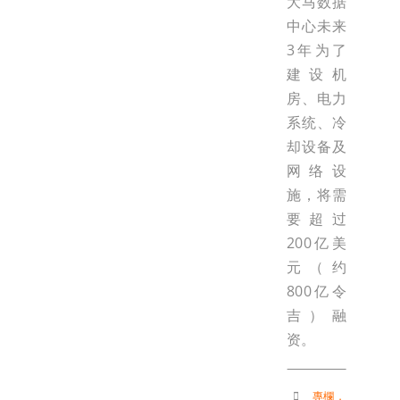
大马数据
中心未来
3年为了
建设机
房、电力
系统、冷
却设备及
网络设
施，将需
要超过
200亿美
元（约
800亿令
吉）融
资。
專欄
，