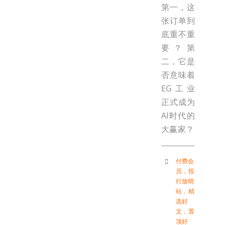
第一，这
张订单到
底重不重
要？第
二，它是
否意味着
EG工业
正式成为
AI时代的
大赢家？
付费会
员
，
投
行放哨
站
，
精
选好
文
，
置
顶好