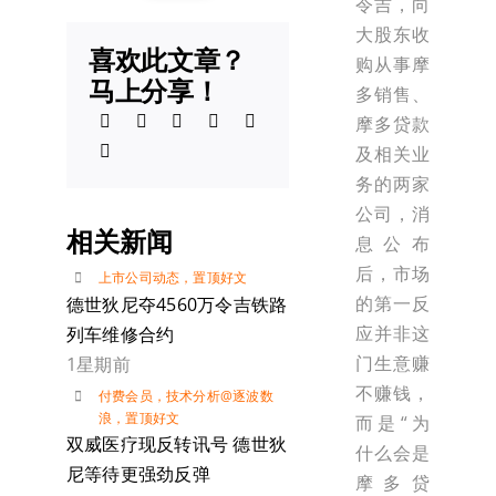
令吉，向
大股东收
喜欢此文章？
购从事摩
马上分享！
多销售、
摩多贷款
及相关业
务的两家
公司，消
相关新闻
息公布
后，市场
上市公司动态
，
置顶好文
的第一反
德世狄尼夺4560万令吉铁路
应并非这
列车维修合约
门生意赚
1星期前
不赚钱，
付费会员
，
技术分析@逐波数
浪
，
置顶好文
而是“为
双威医疗现反转讯号 德世狄
什么会是
尼等待更强劲反弹
摩多贷