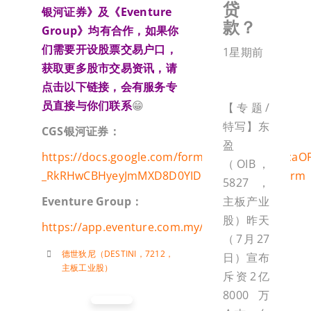
贷
银河证券》及《
Eventure
款？
Group
》均有合作，如果你
们需要开设股票交易户口，
1星期前
获取更多股市交易资讯，请
点击以下链接，会有服务专
员直接与你们联系
😁
【专题/
特写】东
CGS
银河证券：
盈
https://docs.google.com/forms/d/e/1FAIpQLSca
（OIB，
_RkRHwCBHyeyJmMXD8D0YIDDhhoA7g/viewform
5827，
主板产业
Eventure Group
：
股）昨天
https://app.eventure.com.my/Uh8RdrsHe8
（7月27
德世狄尼（DESTINI，7212，
日）宣布
主板工业股）
斥资2亿
8000万