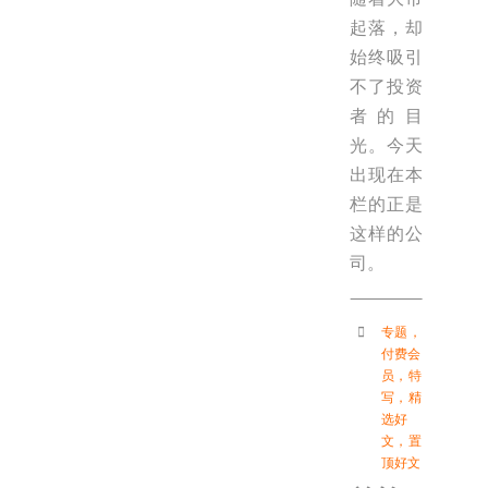
起落，却
始终吸引
不了投资
者的目
光。今天
出现在本
栏的正是
这样的公
司。
专题
，
付费会
员
，
特
写
，
精
选好
文
，
置
顶好文