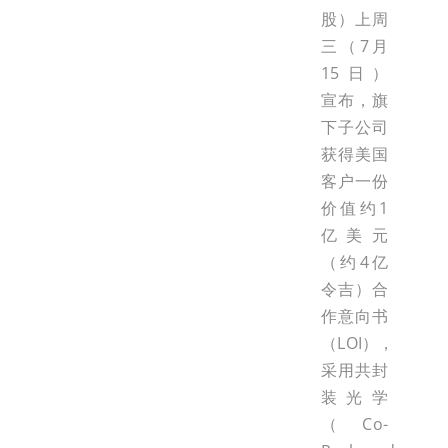
股）上周
三（7月
15日）
宣布，旗
下子公司
获得美国
客户一份
价值约1
亿美元
（约4亿
令吉）合
作意向书
（LOI），
采用共封
装光学
（Co-