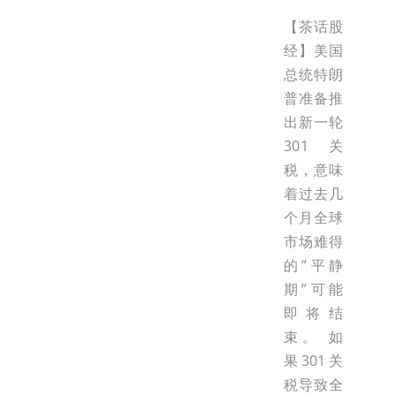
【茶话股
经】美国
总统特朗
普准备推
出新一轮
301关
税，意味
着过去几
个月全球
市场难得
的“平静
期”可能
即将结
束。 如
果301关
税导致全