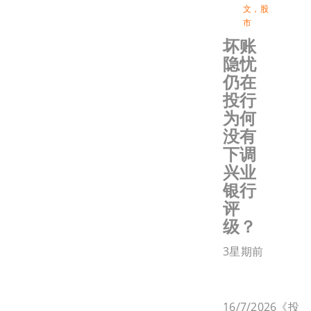
文
，
股
市
坏账
隐忧
仍在
投行
为何
没有
下调
兴业
银行
评
级？
3星期前
16/7/2026《投