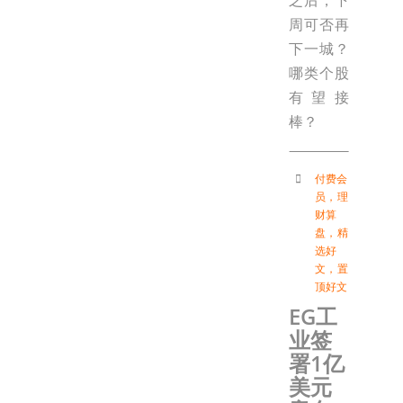
周可否再
下一城？
哪类个股
有望接
棒？
付费会
员
，
理
财算
盘
，
精
选好
文
，
置
顶好文
EG工
业签
署1亿
美元