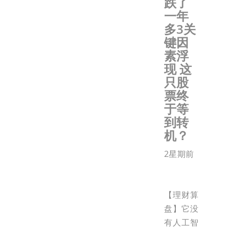
跌了
一年
多3关
键因
素浮
现 这
只股
票终
于等
到转
机？
2星期前
【理财算
盘】它没
有人工智