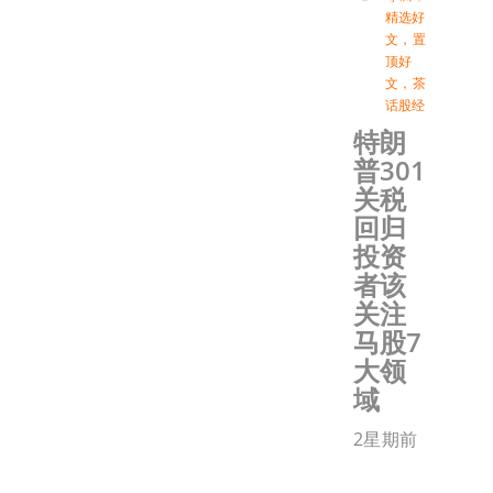
精选好
文
，
置
顶好
文
，
茶
话股经
特朗
普301
关税
回归
投资
者该
关注
马股7
大领
域
2星期前