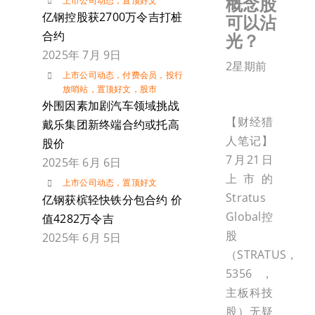
概念股
上市公司动态
，
置顶好文
亿钢控股获2700万令吉打桩
可以沾
合约
光？
2025年 7月 9日
2星期前
上市公司动态
，
付费会员
，
投行
放哨站
，
置顶好文
，
股市
外围因素加剧汽车领域挑战
【财经猎
戴乐集团新终端合约或托高
人笔记】
股价
7月21日
2025年 6月 6日
上市的
上市公司动态
，
置顶好文
Stratus
亿钢获槟轻快铁分包合约 价
Global控
值4282万令吉
股
2025年 6月 5日
（STRATUS，
5356，
主板科技
股）无疑