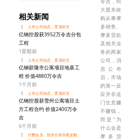
令吉，向
大股东收
相关新闻
购从事摩
多销售、
上市公司动态
，
置顶好文
亿钢控股获3952万令吉分包
摩多贷款
工程
及相关业
1星期前
务的两家
公司，消
上市公司动态
，
置顶好文
亿钢获隆市公寓项目地基工
息公布
程 价值4880万令吉
后，市场
1个月前
的第一反
应并非这
上市公司动态
，
置顶好文
亿钢控股获雪州公寓项目土
门生意赚
方工程合约 价值2400万令
不赚钱，
吉
而是“为
6个月前
什么会是
付费会员
，
技术分析@逐波数
摩多贷