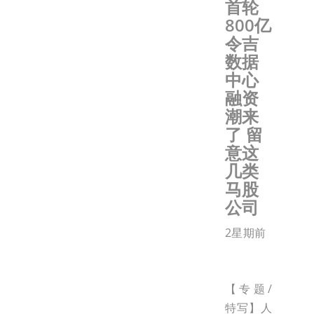
首轮
800亿
令吉
数据
中心
融资
潮来
了 留
意这
几类
马股
公司
2星期前
【专题/
特写】人