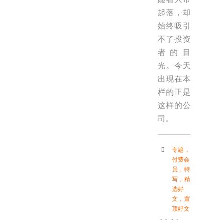
起落，却
始终吸引
不了投资
者的目
光。今天
出现在本
栏的正是
这样的公
司。
专题
，
付费会
员
，
特
写
，
精
选好
文
，
置
顶好文