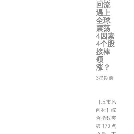
回流
遇上
全球
震荡
4因素
4个股
接棒
领
涨？
3星期前
［股市风
向标］综
合指数突
破170点
之后，下