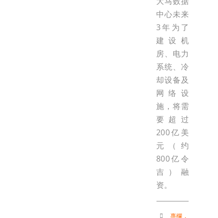
大马数据
中心未来
3年为了
建设机
房、电力
系统、冷
却设备及
网络设
施，将需
要超过
200亿美
元（约
800亿令
吉）融
资。
專欄
，