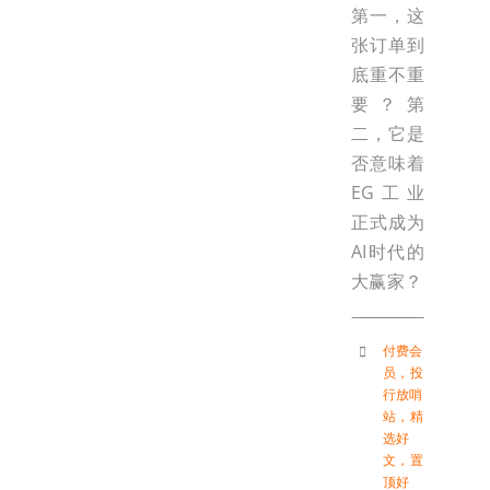
第一，这
张订单到
底重不重
要？第
二，它是
否意味着
EG工业
正式成为
AI时代的
大赢家？
付费会
员
，
投
行放哨
站
，
精
选好
文
，
置
顶好