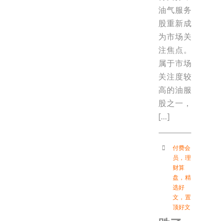
油气服务
股重新成
为市场关
注焦点。
属于市场
关注度较
高的油服
股之一，
[…]
付费会
员
，
理
财算
盘
，
精
选好
文
，
置
顶好文