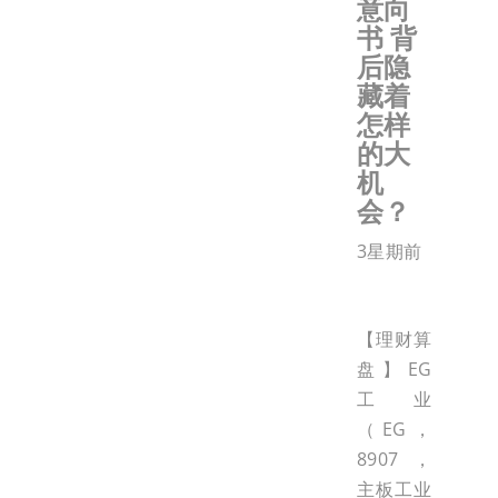
意向
书 背
后隐
藏着
怎样
的大
机
会？
3星期前
【理财算
盘】EG
工业
（EG，
8907，
主板工业