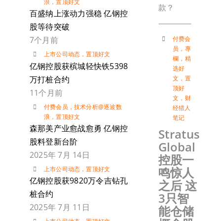
浪
，
置顶好文
款？
百盛纳上涨动力强稳 亿钢控
股等待突破
付费会
7个月前
员
，
專
上市公司动态
，
置顶好文
欄
，
精
亿钢控股获槟城轻快铁5398
选好
万打桩合约
文
，
置
顶好
11个月前
文
，
财
付费会员
，
技术分析@逐波数
经猎人
浪
，
置顶好文
笔记
森那美产业愈战愈勇 亿钢控
Stratus
股料登新台阶
Global
2025年 7月 14日
控股一
鸣惊人
上市公司动态
，
置顶好文
亿钢控股获9820万令吉钻孔
之后 这
桩合约
3只智
2025年 7月 11日
能仓储