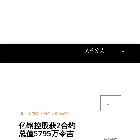
跳
过
内
容
文章分类：
Toggle
Navigat
首页
《
关于我
搜
索：
账号详
上市公司动态
，
置顶好文
亿钢控股获2合约
联络我
总值5795万令吉