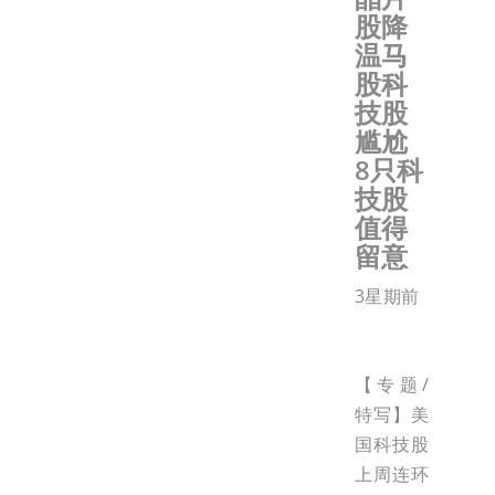
股降
温马
股科
技股
尴尬
8只科
技股
值得
留意
3星期前
【专题/
特写】美
国科技股
上周连环