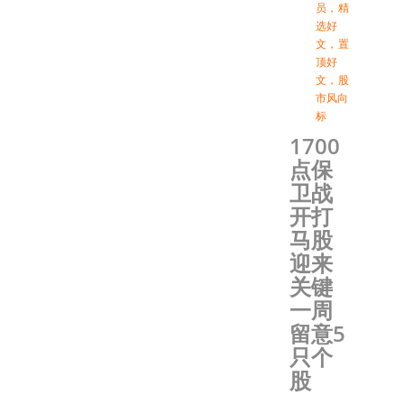
员
，
精
选好
文
，
置
顶好
文
，
股
市风向
标
1700
点保
卫战
开打
马股
迎来
关键
一周
留意5
只个
股