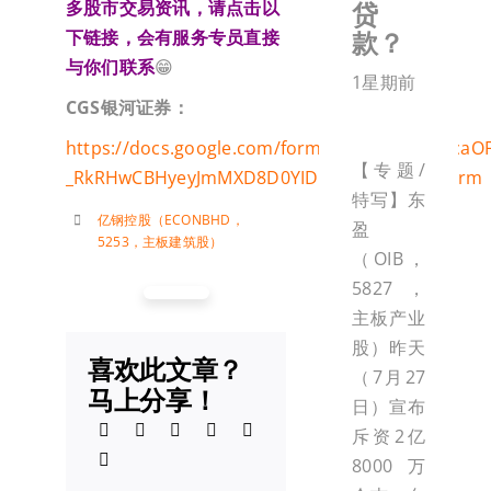
贷
多股市交易资讯，请点击以
款？
下链接，会有服务专员直接
与你们联系
😁
1星期前
CGS
银河证券：
https://docs.google.com/forms/d/e/1FAIpQLSca
【专题/
_RkRHwCBHyeyJmMXD8D0YIDDhhoA7g/viewform
特写】东
亿钢控股（ECONBHD，
盈
5253，主板建筑股）
（OIB，
5827，
主板产业
股）昨天
喜欢此文章？
（7月27
马上分享！
日）宣布
斥资2亿
8000万