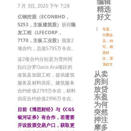
编辑
7 月 3日, 2025 下午 7:28
精选
加入会
好文
亿钢控股（
ECONBHD
，
5253
，主板建筑股）
获得
隆
登入
专题
，
发工程（LFECORP，
付费会
7170，主板工业股）
颁发2
员
，
特
写
，
精
项合约，总值5795万令吉。
选好
文
，
置
这2项合约分别是为雪州阿
顶好文
拉白沙罗Oasis Ara项目的
从卖
改装及加固工程，提供建筑
房到
服务及材料供应。建筑服务
放贷
合约价值2799万令吉，材料
东盈
供应合约价值2996万令吉。
为何
目前《博思财经》与《
CGS
突然
银河证券》有合作，若需要
押注
开设股票交易户口，获取更
摩多