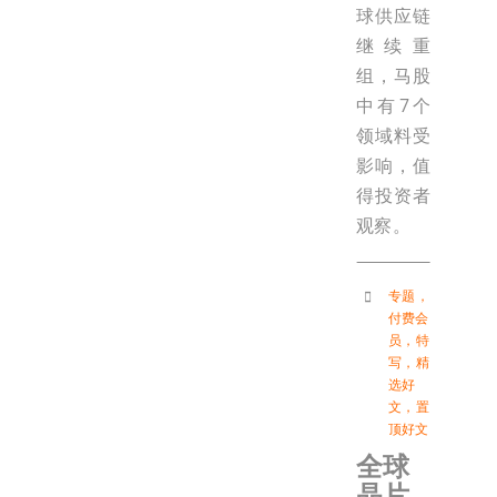
球供应链
继续重
组，马股
中有7个
领域料受
影响，值
得投资者
观察。
专题
，
付费会
员
，
特
写
，
精
选好
文
，
置
顶好文
全球
晶片