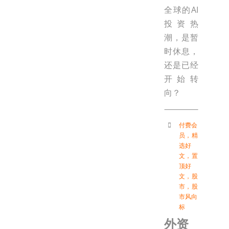
全球的AI
投资热
潮，是暂
时休息，
还是已经
开始转
向？
付费会
员
，
精
选好
文
，
置
顶好
文
，
股
市
，
股
市风向
标
外资