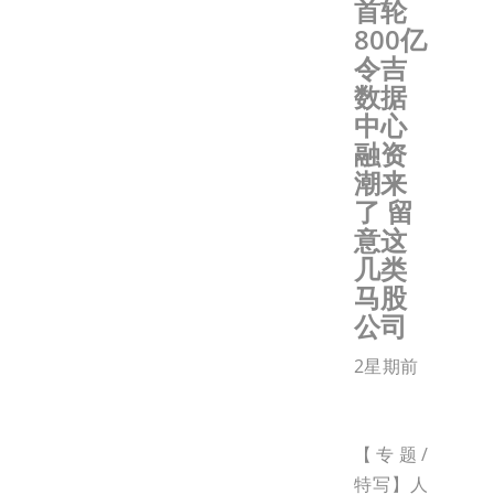
首轮
800亿
令吉
数据
中心
融资
潮来
了 留
意这
几类
马股
公司
2星期前
【专题/
特写】人