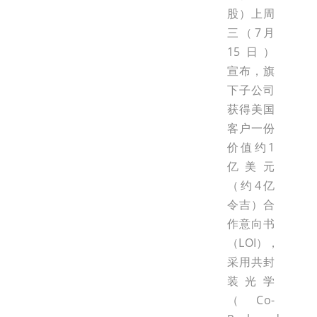
股）上周
三（7月
15日）
宣布，旗
下子公司
获得美国
客户一份
价值约1
亿美元
（约4亿
令吉）合
作意向书
（LOI），
采用共封
装光学
（Co-