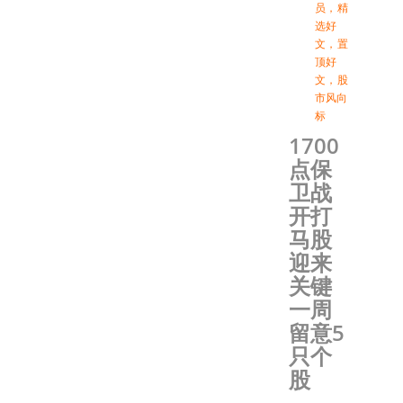
员
，
精
选好
文
，
置
顶好
文
，
股
市风向
标
1700
点保
卫战
开打
马股
迎来
关键
一周
留意5
只个
股