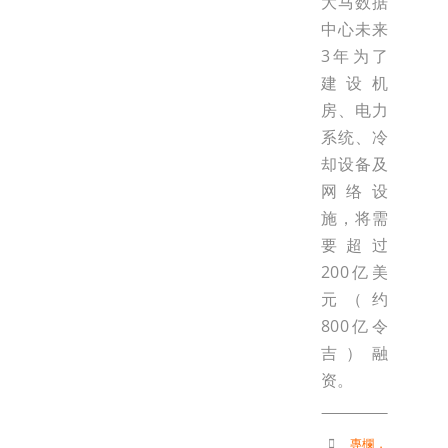
大马数据
中心未来
3年为了
建设机
房、电力
系统、冷
却设备及
网络设
施，将需
要超过
200亿美
元（约
800亿令
吉）融
资。
專欄
，