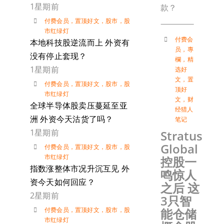
1星期前
款？
付费会员
，
置顶好文
，
股市
，
股
市红绿灯
付费会
本地科技股逆流而上 外资有
员
，
專
没有停止套现？
欄
，
精
1星期前
选好
文
，
置
付费会员
，
置顶好文
，
股市
，
股
顶好
市红绿灯
文
，
财
全球半导体股卖压蔓延至亚
经猎人
洲 外资今天沽货了吗？
笔记
1星期前
Stratus
Global
付费会员
，
置顶好文
，
股市
，
股
市红绿灯
控股一
指数涨整体市况升沉互见 外
鸣惊人
资今天如何回应？
之后 这
2星期前
3只智
付费会员
，
置顶好文
，
股市
，
股
能仓储
市红绿灯