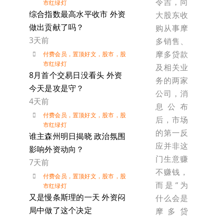
令吉，向
市红绿灯
综合指数最高水平收市 外资
大股东收
做出贡献了吗？
购从事摩
3天前
多销售、
摩多贷款
付费会员
，
置顶好文
，
股市
，
股
市红绿灯
及相关业
8月首个交易日没看头 外资
务的两家
今天是攻是守？
公司，消
4天前
息公布
付费会员
，
置顶好文
，
股市
，
股
后，市场
市红绿灯
的第一反
谁主森州明日揭晓 政治氛围
应并非这
影响外资动向？
门生意赚
7天前
不赚钱，
付费会员
，
置顶好文
，
股市
，
股
而是“为
市红绿灯
又是慢条斯理的一天 外资闷
什么会是
局中做了这个决定
摩多贷