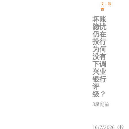
文
，
股
市
坏账
隐忧
仍在
投行
为何
没有
下调
兴业
银行
评
级？
3星期前
16/7/2026《投