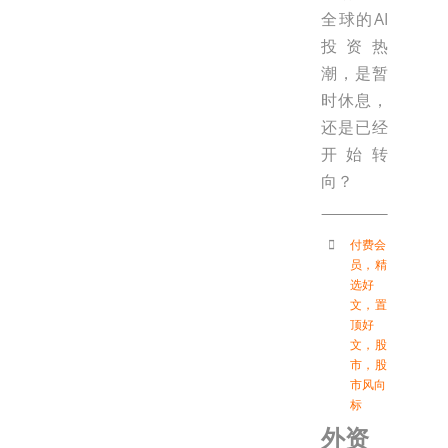
全球的AI
投资热
潮，是暂
时休息，
还是已经
开始转
向？
付费会
员
，
精
选好
文
，
置
顶好
文
，
股
市
，
股
市风向
标
外资