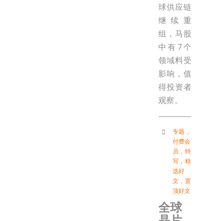
球供应链
继续重
组，马股
中有7个
领域料受
影响，值
得投资者
观察。
专题
，
付费会
员
，
特
写
，
精
选好
文
，
置
顶好文
全球
晶片