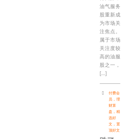
油气服务
股重新成
为市场关
注焦点。
属于市场
关注度较
高的油服
股之一，
[…]
付费会
员
，
理
财算
盘
，
精
选好
文
，
置
顶好文