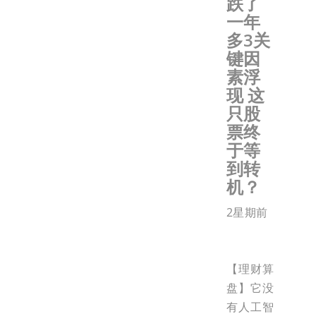
跌了
一年
多3关
键因
素浮
现 这
只股
票终
于等
到转
机？
2星期前
【理财算
盘】它没
有人工智