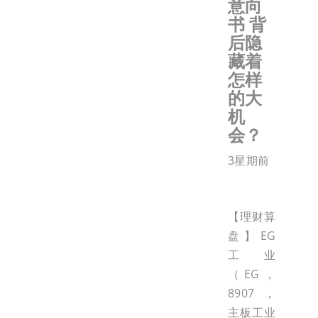
意向
书 背
后隐
藏着
怎样
的大
机
会？
3星期前
【理财算
盘】EG
工业
（EG，
8907，
主板工业