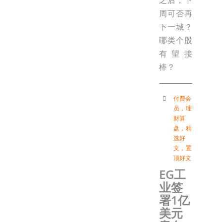
周可否再
下一城？
哪类个股
有望接
棒？
付费会
员
，
理
财算
盘
，
精
选好
文
，
置
顶好文
EG工
业签
署1亿
美元