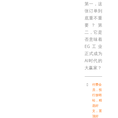
第一，这
张订单到
底重不重
要？第
二，它是
否意味着
EG工业
正式成为
AI时代的
大赢家？
付费会
员
，
投
行放哨
站
，
精
选好
文
，
置
顶好