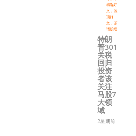
精选好
文
，
置
顶好
文
，
茶
话股经
特朗
普301
关税
回归
投资
者该
关注
马股7
大领
域
2星期前