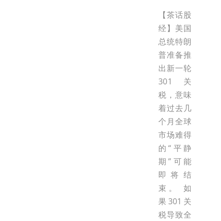
【茶话股
经】美国
总统特朗
普准备推
出新一轮
301关
税，意味
着过去几
个月全球
市场难得
的“平静
期”可能
即将结
束。 如
果301关
税导致全