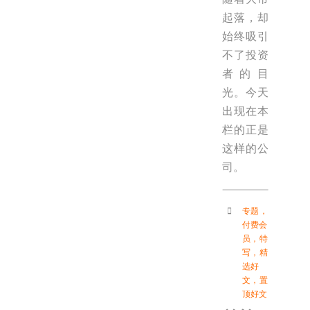
起落，却
始终吸引
不了投资
者的目
光。今天
出现在本
栏的正是
这样的公
司。
专题
，
付费会
员
，
特
写
，
精
选好
文
，
置
顶好文