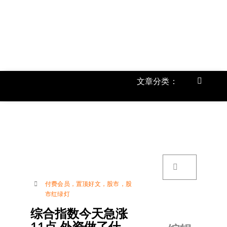
跳
过
内
容
文章分类：
Toggle
Navigat
首页
《
关于我
搜
索：
账号详
付费会员
，
置顶好文
，
股市
，
股
市红绿灯
联络我
综合指数今天急涨
11点 外资做了什