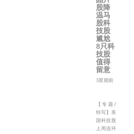
股降
温马
股科
技股
尴尬
8只科
技股
值得
留意
3星期前
【专题/
特写】美
国科技股
上周连环