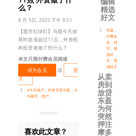
编辑
么？
精选
加入会
好文
8 月 5日, 2025 下午 8:51
登入
专题
，
【股市红绿灯】马股今天收
付费会
尾时急涨超过11点，外资机
员
，
特
构投资者做了些什么？
写
，
精
选好
本文只限付费会员阅读
文
，
置
顶好文
成为会员
或
登
从卖
入
房到
#大马散户
，
外资买卖马股
，
大
放贷
马股市
，
散户
东盈
为何
突然
押注
喜欢此文章？
摩多