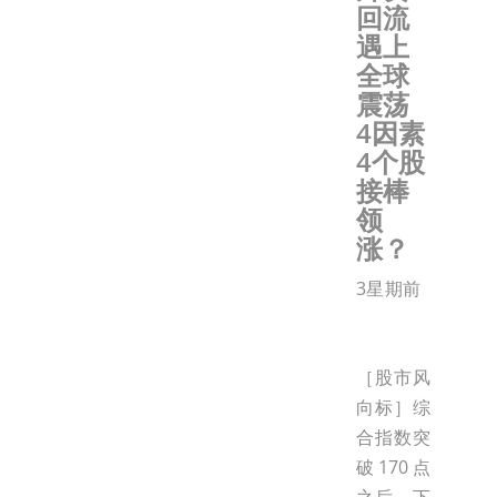
回流
遇上
全球
震荡
4因素
4个股
接棒
领
涨？
3星期前
［股市风
向标］综
合指数突
破170点
之后，下