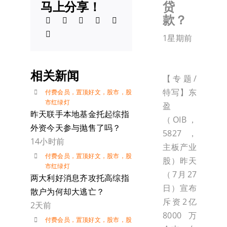
马上分享！
贷
款？
1星期前
相关新闻
【专题/
特写】东
付费会员
，
置顶好文
，
股市
，
股
市红绿灯
盈
昨天联手本地基金托起综指
（OIB，
外资今天参与抛售了吗？
5827，
14小时前
主板产业
付费会员
，
置顶好文
，
股市
，
股
股）昨天
市红绿灯
（7月27
两大利好消息齐攻托高综指
日）宣布
散户为何却大逃亡？
斥资2亿
2天前
8000万
付费会员
，
置顶好文
，
股市
，
股