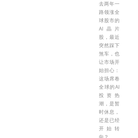
去两年一
路领涨全
球股市的
AI晶片
股，最近
突然踩下
煞车，也
让市场开
始担心：
这场席卷
全球的AI
投资热
潮，是暂
时休息，
还是已经
开始转
向？