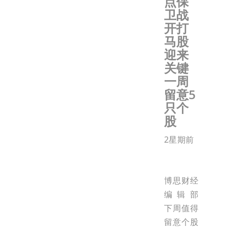
点保
卫战
开打
马股
迎来
关键
一周
留意5
只个
股
2星期前
博思财经
编辑部
下周值得
留意个股