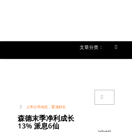
跳
过
内
容
文章分类：
Toggle
Navigat
首页
《
关于我
搜
索：
账号详
上市公司动态
，
置顶好文
森德末季净利成长
联络我
13% 派息6仙