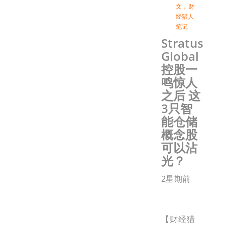
文
，
财
经猎人
笔记
Stratus
Global
控股一
鸣惊人
之后 这
3只智
能仓储
概念股
可以沾
光？
2星期前
【财经猎