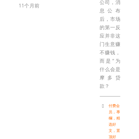
公司，消
11个月前
息公布
后，市场
的第一反
应并非这
门生意赚
不赚钱，
而是“为
什么会是
摩多贷
款？
付费会
员
，
專
欄
，
精
选好
文
，
置
顶好