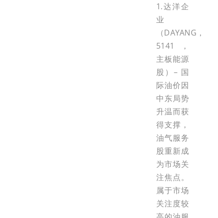
1.达洋企
业
（DAYANG，
5141，
主板能源
股）– 国
际油价因
中东局势
升温而获
得支撑，
油气服务
股重新成
为市场关
注焦点。
属于市场
关注度较
高的油服