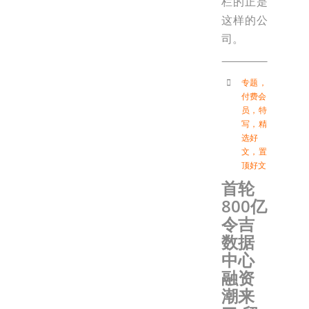
栏的正是
这样的公
司。
专题
，
付费会
员
，
特
写
，
精
选好
文
，
置
顶好文
首轮
800亿
令吉
数据
中心
融资
潮来