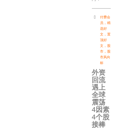
付费会
员
，
精
选好
文
，
置
顶好
文
，
股
市
，
股
市风向
标
外资
回流
遇上
全球
震荡
4因素
4个股
接棒