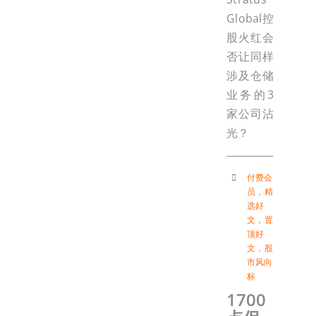
Global控
股火红会
否让同样
涉及仓储
业务的3
家公司沾
光？
付费会
员
，
精
选好
文
，
置
顶好
文
，
股
市风向
标
1700