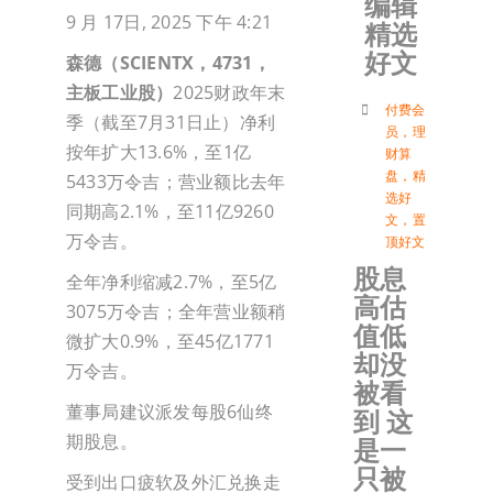
编辑
9 月 17日, 2025 下午 4:21
精选
加入会
好文
森德（
SCIENTX
，
4731
，
主板工业股）
2025财政年末
登入
付费会
季（截至7月31日止）净利
员
，
理
按年扩大13.6%，至1亿
财算
盘
，
精
5433万令吉；营业额比去年
选好
同期高2.1%，至11亿9260
文
，
置
万令吉。
顶好文
股息
全年净利缩减2.7%，至5亿
高估
3075万令吉；全年营业额稍
值低
微扩大0.9%，至45亿1771
却没
万令吉。
被看
董事局建议派发每股6仙终
到 这
期股息。
是一
只被
受到出口疲软及外汇兑换走