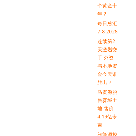
个黄金十
年？
每日总汇
7-8-2026
连续第2
天激烈交
手 外资
与本地资
金今天谁
胜出？
马资源脱
售赛城土
地 售价
4.19亿令
吉
纽能源控