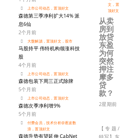
文
，
置
上市公司动态
，
置顶好文
顶好文
森德第三季净利扩大14% 派
从卖
息6仙
房到
2个月前
放贷
大盤解讀
，
置顶好文
，
股市
东盈
马股持平 伟特机构领涨科技
为何
股
突然
4个月前
押注
上市公司动态
，
置顶好文
摩多
森德包装下周三正式除牌
贷
5个月前
款？
上市公司动态
，
置顶好文
2星期前
森德次季净利增9%
5个月前
付费会员
，
技术分析@逐波数
【专题/
浪
，
置顶好文
森德升势有望延伸 CabNet
特写】东