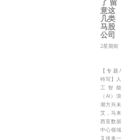
了 留
意这
几类
马股
公司
2星期前
【专题/
特写】人
工智能
（AI）浪
潮方兴未
艾，马来
西亚数据
中心领域
又传来一