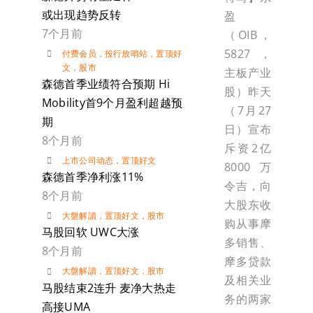
或出现趋势反转
盈
7个月前
（OIB，
5827，
付费会员
，
投行放哨站
，
置顶好
文
，
股市
主板产业
森德首季业绩符合预期 Hi
股）昨天
Mobility首9个月盈利超越预
（7月27
期
日）宣布
8个月前
斥资2亿
上市公司动态
，
置顶好文
8000万
森德首季净利涨11%
令吉，向
8个月前
大股东收
大盤解讀
，
置顶好文
，
股市
购从事摩
马股回软 UWC大涨
多销售、
8个月前
摩多贷款
大盤解讀
，
置顶好文
，
股市
及相关业
马股结束2连升 麦净大热走
务的两家
高接UMA