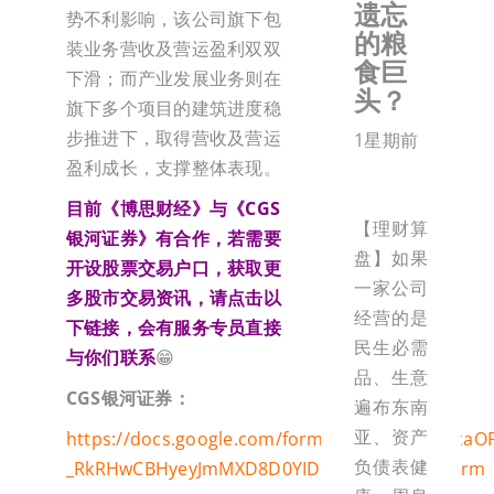
遗忘
势不利影响，该公司旗下包
的粮
装业务营收及营运盈利双双
食巨
下滑；而产业发展业务则在
头？
旗下多个项目的建筑进度稳
步推进下，取得营收及营运
1星期前
盈利成长，支撑整体表现。
目前《博思财经》与《
CGS
【理财算
银河证券》有合作，若需要
盘】如果
开设股票交易户口，获取更
一家公司
多股市交易资讯，请点击以
经营的是
下链接，会有服务专员直接
民生必需
与你们联系
😁
品、生意
CGS
银河证券：
遍布东南
亚、资产
https://docs.google.com/forms/d/e/1FAIpQLSca
负债表健
_RkRHwCBHyeyJmMXD8D0YIDDhhoA7g/viewform