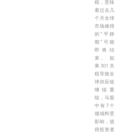
税，意味
着过去几
个月全球
市场难得
的“平静
期”可能
即将结
束。 如
果301关
税导致全
球供应链
继续重
组，马股
中有7个
领域料受
影响，值
得投资者