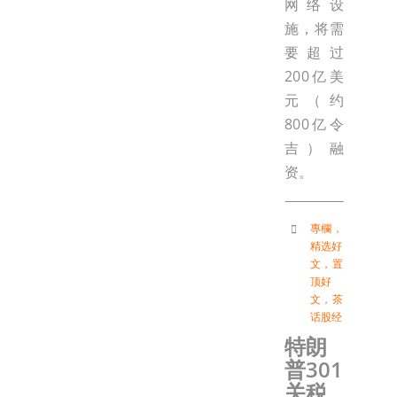
网络设
施，将需
要超过
200亿美
元（约
800亿令
吉）融
资。
專欄
，
精选好
文
，
置
顶好
文
，
茶
话股经
特朗
普301
关税