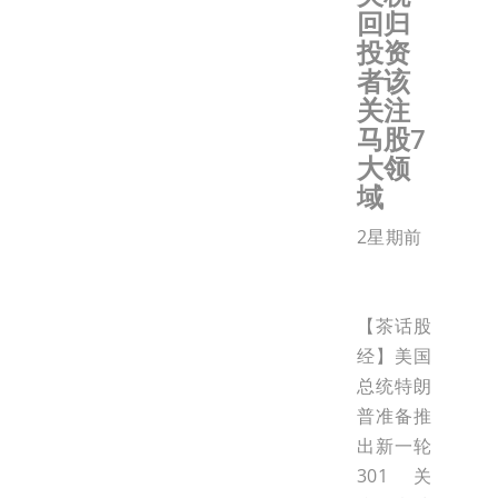
回归
投资
者该
关注
马股7
大领
域
2星期前
【茶话股
经】美国
总统特朗
普准备推
出新一轮
301关