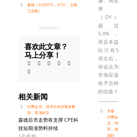
康、周息
森德（SCIENTX，4731，主板
率
工业股）
（DY）
超过
5.0%，
而且本益
喜欢此文章？
比只有5
马上分享！
倍左右，
你会认为
市场应该
给予怎样
的估值？
相关新闻
付费会员
，
技术分析@逐波数
专题
，
浪
，
置顶好文
付费会
森德后市走势有支撑 CPE科
员
，
特
技短期涨势料持续
写
，
精
选好
1个月前