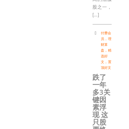
股之一，
[…]
付费会
员
，
理
财算
盘
，
精
选好
文
，
置
顶好文
跌了
一年
多3关
键因
素浮
现 这
只股