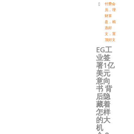
付费会
员
，
理
财算
盘
，
精
选好
文
，
置
顶好文
EG工
业签
署1亿
美元
意向
书 背
后隐
藏着
怎样
的大
机