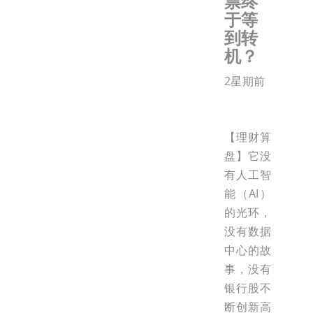
票终
于等
到转
机？
2星期前
【理财算
盘】它没
有人工智
能（AI）
的光环，
没有数据
中心的故
事，没有
银行股不
断创新高