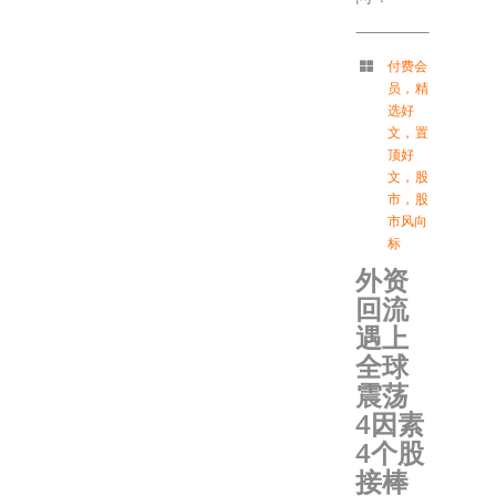
付费会
员
，
精
选好
文
，
置
顶好
文
，
股
市
，
股
市风向
标
外资
回流
遇上
全球
震荡
4因素
4个股
接棒