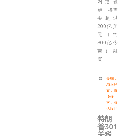
网络设
施，将需
要超过
200亿美
元（约
800亿令
吉）融
资。
專欄
，
精选好
文
，
置
顶好
文
，
茶
话股经
特朗
普301
关税