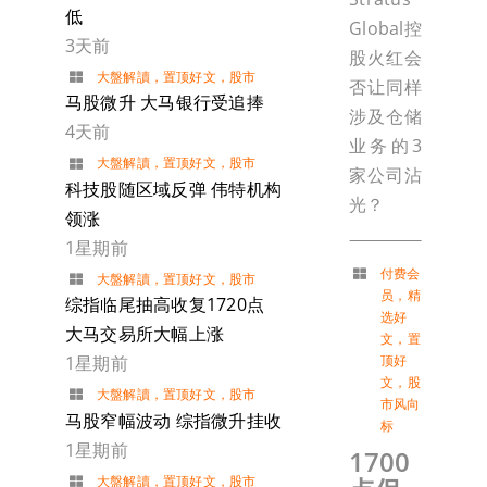
低
Global控
3天前
股火红会
大盤解讀
，
置顶好文
，
股市
否让同样
马股微升 大马银行受追捧
涉及仓储
4天前
业务的3
大盤解讀
，
置顶好文
，
股市
家公司沾
科技股随区域反弹 伟特机构
光？
领涨
1星期前
付费会
大盤解讀
，
置顶好文
，
股市
员
，
精
综指临尾抽高收复1720点
选好
大马交易所大幅上涨
文
，
置
顶好
1星期前
文
，
股
大盤解讀
，
置顶好文
，
股市
市风向
马股窄幅波动 综指微升挂收
标
1星期前
1700
大盤解讀
，
置顶好文
，
股市