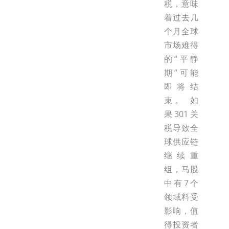
税，意味
着过去几
个月全球
市场难得
的“平静
期”可能
即将结
束。 如
果301关
税导致全
球供应链
继续重
组，马股
中有7个
领域料受
影响，值
得投资者