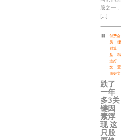
股之一，
[…]
付费会
员
，
理
财算
盘
，
精
选好
文
，
置
顶好文
跌了
一年
多3关
键因
素浮
现 这
只股