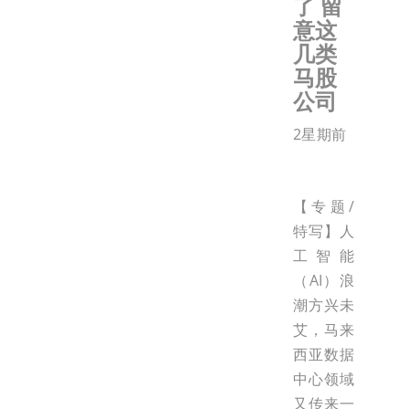
了 留
意这
几类
马股
公司
2星期前
【专题/
特写】人
工智能
（AI）浪
潮方兴未
艾，马来
西亚数据
中心领域
又传来一