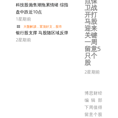
点保
科技股抛售潮拖累情绪 综指
卫战
盘中跌近10点
开打
1星期前
马股
迎来
大盤解讀
，
置顶好文
，
股市
银行股支撑 马股随区域反弹
关键
2星期前
一周
留意5
只个
股
2星期前
博思财经
编辑部
下周值得
留意个股