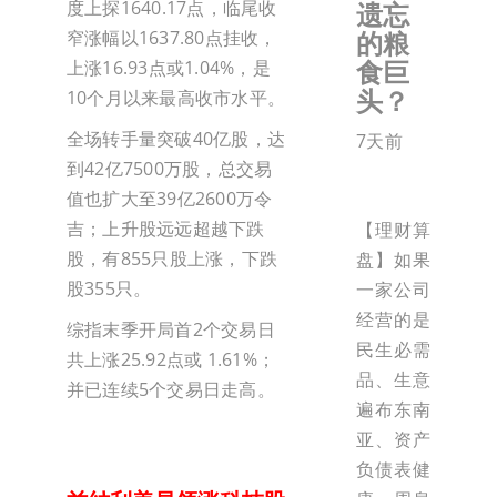
度上探1640.17点，临尾收
遗忘
的粮
窄涨幅以1637.80点挂收，
食巨
上涨16.93点或1.04%，是
头？
10个月以来最高收市水平。
全场转手量突破40亿股，达
7天前
到42亿7500万股，总交易
值也扩大至39亿2600万令
吉；上升股远远超越下跌
【理财算
股，有855只股上涨，下跌
盘】如果
股355只。
一家公司
经营的是
综指末季开局首2个交易日
民生必需
共上涨25.92点或 1.61%；
品、生意
并已连续5个交易日走高。
遍布东南
亚、资产
负债表健