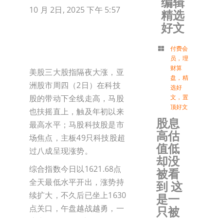
编辑
10 月 2日, 2025 下午 5:57
精选
加入会
好文
登入
付费会
员
，
理
财算
美股三大股指隔夜大涨，亚
盘
，
精
洲股市周四（2日）在科技
选好
股的带动下全线走高，马股
文
，
置
顶好文
也扶摇直上，触及年初以来
股息
最高水平；马股科技股是市
高估
场焦点，主板49只科技股超
值低
过八成呈现涨势。
却没
综合指数今日以1621.68点
被看
全天最低水平开出，涨势持
到 这
续扩大，不久后已坐上1630
是一
点关口，午盘越战越勇，一
只被