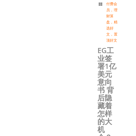
付费会
员
，
理
财算
盘
，
精
选好
文
，
置
顶好文
EG工
业签
署1亿
美元
意向
书 背
后隐
藏着
怎样
的大
机