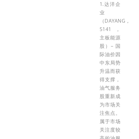
1.达洋企
业
（DAYANG，
5141，
主板能源
股）– 国
际油价因
中东局势
升温而获
得支撑，
油气服务
股重新成
为市场关
注焦点。
属于市场
关注度较
高的油服