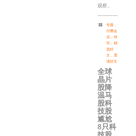
观察。
专题
，
付费会
员
，
特
写
，
精
选好
文
，
置
顶好文
全球
晶片
股降
温马
股科
技股
尴尬
8只科
技股