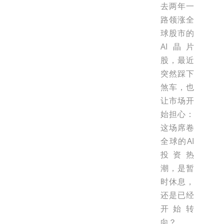
去两年一
路领涨全
球股市的
AI晶片
股，最近
突然踩下
煞车，也
让市场开
始担心：
这场席卷
全球的AI
投资热
潮，是暂
时休息，
还是已经
开始转
向？