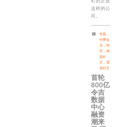
栏的正是
这样的公
司。
专题
，
付费会
员
，
特
写
，
精
选好
文
，
置
顶好文
首轮
800亿
令吉
数据
中心
融资
潮来