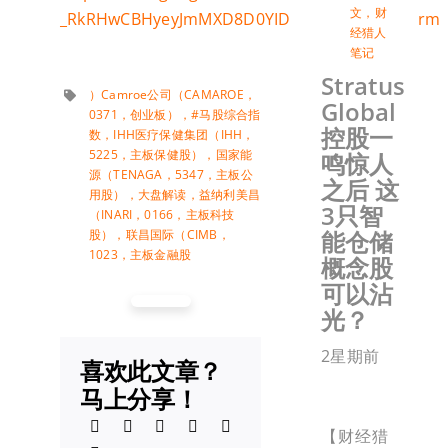
文
，
财
_RkRHwCBHyeyJmMXD8D0YIDDhhoA7g/viewform
经猎人
笔记
Stratus
）Camroe公司（CAMAROE，
Global
0371，创业板）
，
#马股综合指
控股一
数
，
IHH医疗保健集团（IHH，
5225，主板保健股）
，
国家能
鸣惊人
源（TENAGA，5347，主板公
之后 这
用股）
，
大盘解读
，
益纳利美昌
3只智
（INARI，0166，主板科技
能仓储
股）
，
联昌国际（CIMB，
1023，主板金融股
概念股
可以沾
光？
2星期前
喜欢此文章？
马上分享！
【财经猎