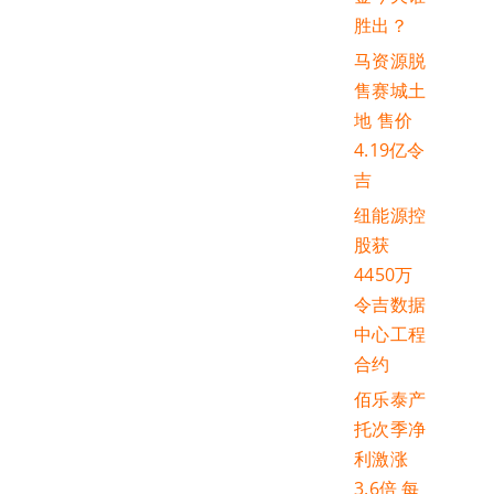
胜出？
马资源脱
售赛城土
地 售价
4.19亿令
吉
纽能源控
股获
4450万
令吉数据
中心工程
合约
佰乐泰产
托次季净
利激涨
3.6倍 每