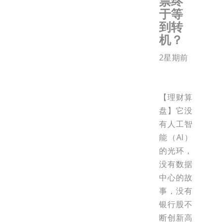
票终
于等
到转
机？
2星期前
【理财算
盘】它没
有人工智
能（AI）
的光环，
没有数据
中心的故
事，没有
银行股不
断创新高