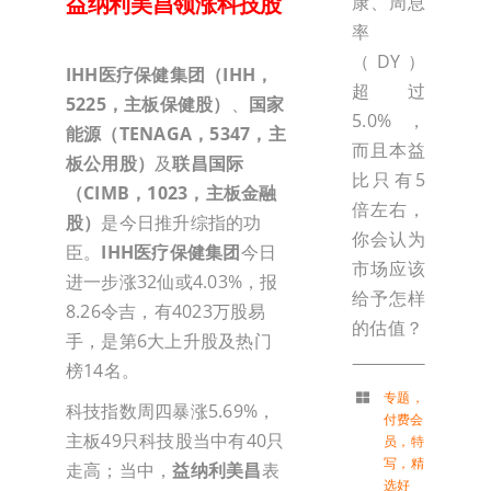
益纳利美昌领涨科技股
康、周息
率
（DY）
IHH医疗保健集团（IHH，
超过
5225，主板保健股）
、
国家
5.0%，
能源（TENAGA，5347，主
而且本益
板公用股）
及
联昌国际
比只有5
（CIMB，1023，主板金融
倍左右，
股）
是今日推升综指的功
你会认为
臣。
IHH医疗保健集团
今日
市场应该
进一步涨32仙或4.03%，报
给予怎样
8.26令吉，有4023万股易
的估值？
手，是第6大上升股及热门
榜14名。
专题
，
科技指数周四暴涨5.69%，
付费会
主板49只科技股当中有40只
员
，
特
写
，
精
走高；当中，
益纳利美昌
表
选好