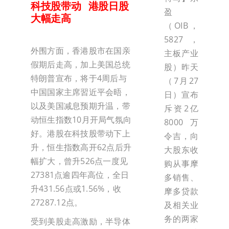
科技股带动 港股日股
盈
大幅走高
（OIB，
5827，
外围方面，香港股市在国亲
主板产业
假期后走高，加上美国总统
股）昨天
特朗普宣布，将于4周后与
（7月27
中国国家主席習近平会晤，
日）宣布
以及美国减息预期升温，带
斥资2亿
动恒生指数10月开局气氛向
8000万
好。港股在科技股带动下上
令吉，向
升，恒生指数高开62点后升
大股东收
幅扩大，曾升526点一度见
购从事摩
27381点逾四年高位，全日
多销售、
升431.56点或1.56%，收
摩多贷款
27287.12点。
及相关业
务的两家
受到美股走高激励，半导体