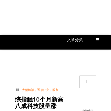
跳
过
内
容
文章分类：
Toggle
Navigat
首页
《
关于我
搜
索：
账号详
大盤解讀
，
置顶好文
，
股市
综指触10个月新高
联络我
八成科技股呈涨