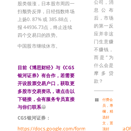
公司，消
股类领涨，日本股市周四一
息公布
扫颓势反弹，日经指数终场
后，市场
上扬0. 87% 或 385.88点，
的第一反
报 44936.73点，终止连续
应并非这
四个交易日的跌势。
门生意赚
中国股市继续休市。
不赚钱，
而是“为
什么会是
目前《博思财经》与《CGS
摩多贷
银河证券》有合作，若需要
款？
开设股票交易户口，获取更
多股市交易资讯，请点击以
下链接，会有服务专员直接
付费会
员
，
專
与你们联系
😁
欄
，
精
选好
CGS
银河证券：
文
，
置
https://docs.google.com/forms/d/e/1FAIpQLSca
顶好