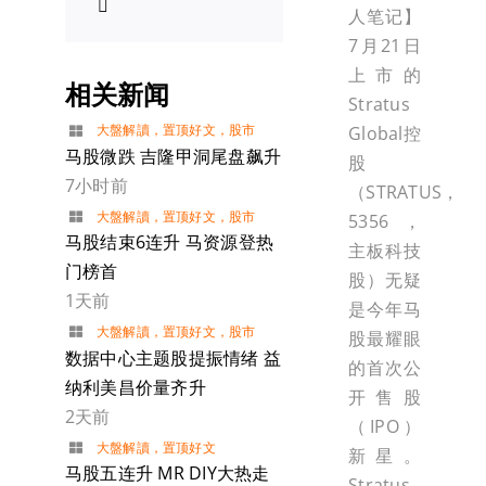
人笔记】
7月21日
上市的
相关新闻
Stratus
大盤解讀
，
置顶好文
，
股市
Global控
马股微跌 吉隆甲洞尾盘飙升
股
7小时前
（STRATUS，
大盤解讀
，
置顶好文
，
股市
5356，
马股结束6连升 马资源登热
主板科技
门榜首
股）无疑
1天前
是今年马
大盤解讀
，
置顶好文
，
股市
股最耀眼
数据中心主题股提振情绪 益
的首次公
纳利美昌价量齐升
开售股
2天前
（IPO）
大盤解讀
，
置顶好文
新星。
马股五连升 MR DIY大热走
Stratus