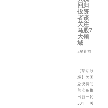
回归
投资
者该
关注
马股7
大领
域
2星期前
【茶话股
经】美国
总统特朗
普准备推
出新一轮
301关