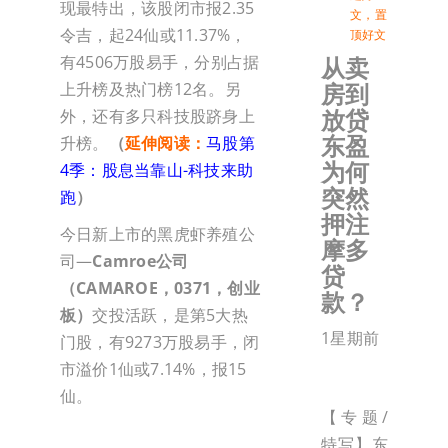
现最特出，该股闭市报2.35
文
，
置
令吉，起24仙或11.37%，
顶好文
有4506万股易手，分别占据
从卖
房到
上升榜及热门榜12名。另
放贷
外，还有多只科技股跻身上
东盈
升榜。
（
延伸阅读：
马股第
为何
4季：股息当靠山-科技来助
突然
跑
）
押注
今日新上市的黑虎虾养殖公
摩多
司—
Camroe公司
贷
（CAMAROE，0371，创业
款？
板）
交投活跃，是第5大热
1星期前
门股，有9273万股易手，闭
市溢价1仙或7.14%，报15
仙。
【专题/
特写】东