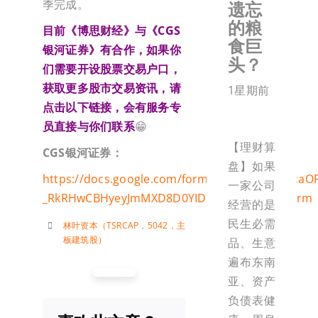
季完成。
遗忘
的粮
目前《博思财经》与《
CGS
食巨
银河证券》有合作，如果你
头？
们需要开设股票交易户口，
获取更多股市交易资讯，请
1星期前
点击以下链接，会有服务专
员直接与你们联系
😁
【理财算
CGS
银河证券：
盘】如果
https://docs.google.com/forms/d/e/1FAIpQLSca
一家公司
_RkRHwCBHyeyJmMXD8D0YIDDhhoA7g/viewform
经营的是
民生必需
林叶资本（TSRCAP，5042，主
板建筑股）
品、生意
遍布东南
亚、资产
负债表健