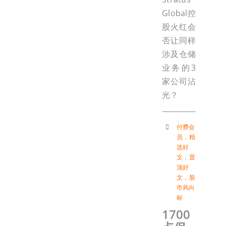
Global控
股火红会
否让同样
涉及仓储
业务的3
家公司沾
光？
付费会
员
，
精
选好
文
，
置
顶好
文
，
股
市风向
标
1700