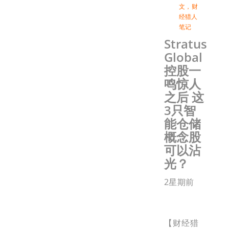
文
，
财
经猎人
笔记
Stratus
Global
控股一
鸣惊人
之后 这
3只智
能仓储
概念股
可以沾
光？
2星期前
【财经猎