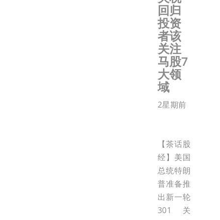
回归
投资
者该
关注
马股7
大领
域
2星期前
【茶话股
经】美国
总统特朗
普准备推
出新一轮
301关