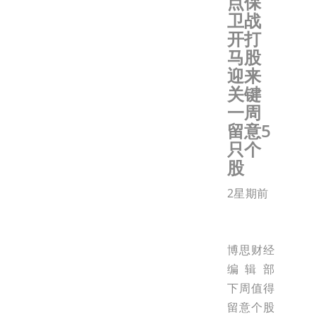
点保
卫战
开打
马股
迎来
关键
一周
留意5
只个
股
2星期前
博思财经
编辑部
下周值得
留意个股