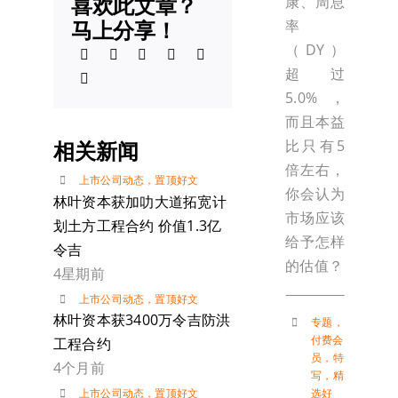
喜欢此文章？
康、周息
马上分享！
率
（DY）
超过
5.0%，
而且本益
比只有5
相关新闻
倍左右，
上市公司动态
，
置顶好文
你会认为
林叶资本获加叻大道拓宽计
市场应该
划土方工程合约 价值1.3亿
给予怎样
令吉
的估值？
4星期前
上市公司动态
，
置顶好文
林叶资本获3400万令吉防洪
专题
，
付费会
工程合约
员
，
特
4个月前
写
，
精
选好
上市公司动态
，
置顶好文