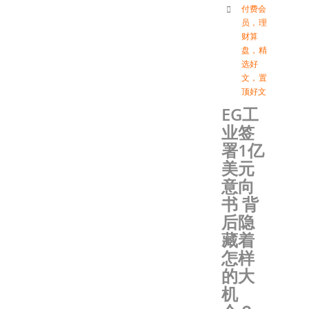
付费会
员
，
理
财算
盘
，
精
选好
文
，
置
顶好文
EG工
业签
署1亿
美元
意向
书 背
后隐
藏着
怎样
的大
机