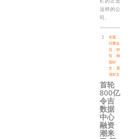
栏的正是
这样的公
司。
专题
，
付费会
员
，
特
写
，
精
选好
文
，
置
顶好文
首轮
800亿
令吉
数据
中心
融资
潮来