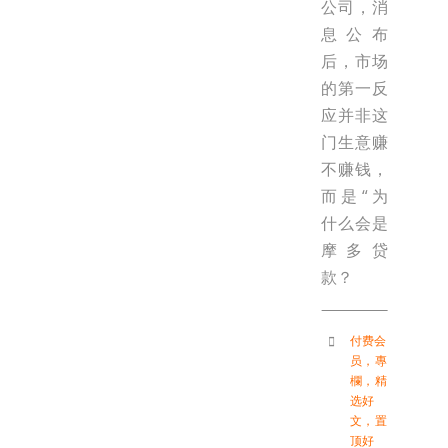
公司，消
息公布
后，市场
的第一反
应并非这
门生意赚
不赚钱，
而是“为
什么会是
摩多贷
款？
付费会
员
，
專
欄
，
精
选好
文
，
置
顶好