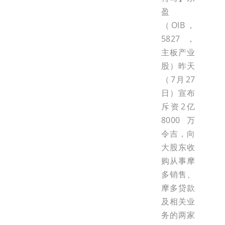
盈
（OIB，
5827，
主板产业
股）昨天
（7月27
日）宣布
斥资2亿
8000万
令吉，向
大股东收
购从事摩
多销售、
摩多贷款
及相关业
务的两家