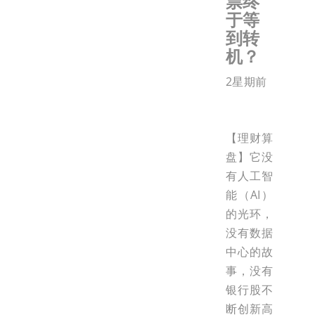
票终
于等
到转
机？
2星期前
【理财算
盘】它没
有人工智
能（AI）
的光环，
没有数据
中心的故
事，没有
银行股不
断创新高