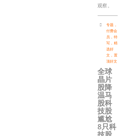
观察。
专题
，
付费会
员
，
特
写
，
精
选好
文
，
置
顶好文
全球
晶片
股降
温马
股科
技股
尴尬
8只科
技股