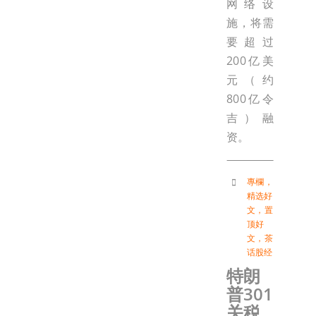
网络设
施，将需
要超过
200亿美
元（约
800亿令
吉）融
资。
專欄
，
精选好
文
，
置
顶好
文
，
茶
话股经
特朗
普301
关税