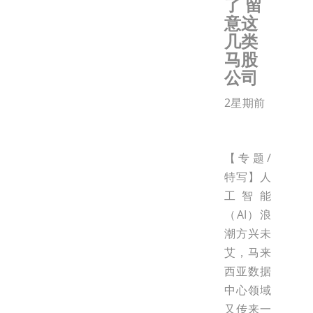
了 留
意这
几类
马股
公司
2星期前
【专题/
特写】人
工智能
（AI）浪
潮方兴未
艾，马来
西亚数据
中心领域
又传来一