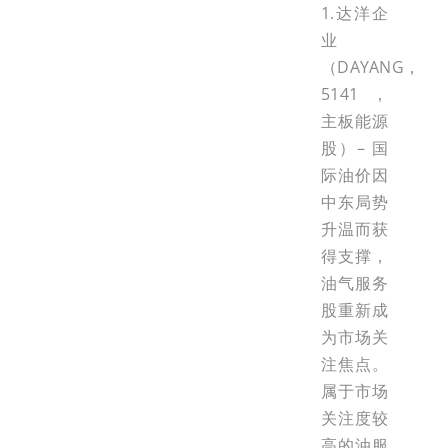
1.达洋企
业
（DAYANG，
5141，
主板能源
股）– 国
际油价因
中东局势
升温而获
得支撑，
油气服务
股重新成
为市场关
注焦点。
属于市场
关注度较
高的油服