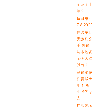
个黄金十
年？
每日总汇
7-8-2026
连续第2
天激烈交
手 外资
与本地资
金今天谁
胜出？
马资源脱
售赛城土
地 售价
4.19亿令
吉
纽能源控