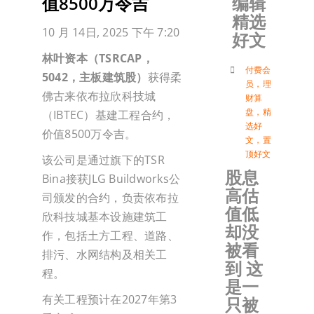
编辑
值8500万令吉
精选
加入会
10 月 14日, 2025 下午 7:20
好文
林叶资本（
TSRCAP
，
登入
付费会
5042
，主板建筑股）
获得柔
员
，
理
佛古来依布拉欣科技城
财算
盘
，
精
（IBTEC）基建工程合约，
选好
价值8500万令吉。
文
，
置
顶好文
该公司是通过旗下的TSR
股息
Bina接获JLG Buildworks公
高估
司颁发的合约，负责依布拉
值低
欣科技城基本设施建筑工
却没
作，包括土方工程、道路、
被看
排污、水网结构及相关工
到 这
程。
是一
有关工程预计在2027年第3
只被