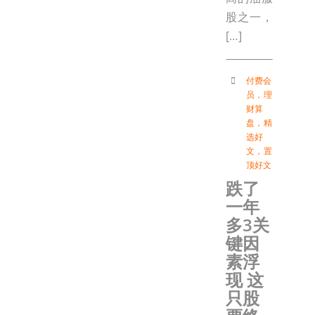
股之一，
[…]
付费会
员
，
理
财算
盘
，
精
选好
文
，
置
顶好文
跌了
一年
多3关
键因
素浮
现 这
只股