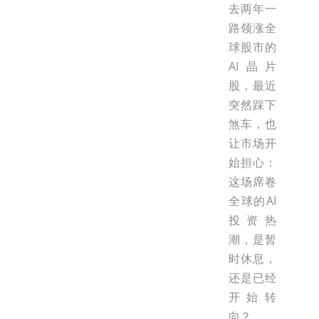
去两年一
路领涨全
球股市的
AI晶片
股，最近
突然踩下
煞车，也
让市场开
始担心：
这场席卷
全球的AI
投资热
潮，是暂
时休息，
还是已经
开始转
向？