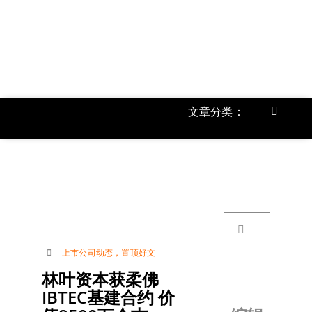
跳
过
内
容
文章分类：
Toggle
Navigat
首页
《
关于我
搜
索：
账号详
上市公司动态
，
置顶好文
林叶资本获柔佛
联络我
IBTEC基建合约 价