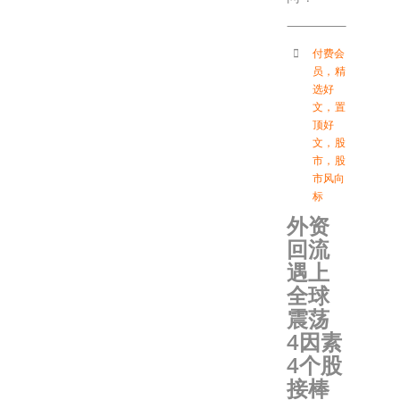
付费会
员
，
精
选好
文
，
置
顶好
文
，
股
市
，
股
市风向
标
外资
回流
遇上
全球
震荡
4因素
4个股
接棒