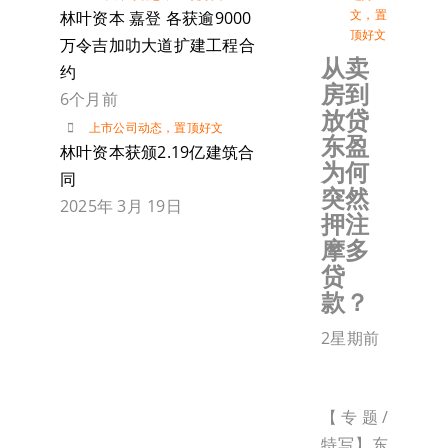
文
，
置
林叶资本 嘉登 各获逾9000
顶好文
万令吉加叻大道扩建工程合
从卖
约
房到
6个月前
放贷
上市公司动态
，
置顶好文
东盈
林叶资本获颁2.19亿建筑合
为何
同
突然
2025年 3月 19日
押注
摩多
贷
款？
2星期前
【专题/
特写】东