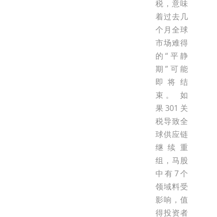
税，意味
着过去几
个月全球
市场难得
的“平静
期”可能
即将结
束。 如
果301关
税导致全
球供应链
继续重
组，马股
中有7个
领域料受
影响，值
得投资者