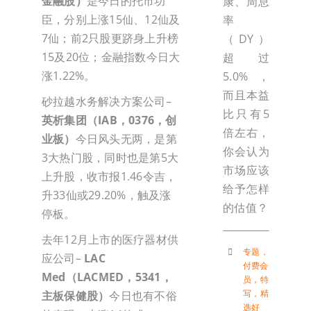
金融股）
是今日的托市功
康、周息
臣，分别上涨15仙、12仙及
率
7仙；前2只股更跻身上升榜
（DY）
15及20位；金融指数今日大
超过
涨1.22%。
5.0%，
而且本益
砂拉越水务解决方案公司–
比只有5
英析集团（IAB，0376，创
倍左右，
业板）
今日风头无两，是第
你会认为
3大热门股，同时也是第5大
市场应该
上升股，收市报1.46令吉，
给予怎样
升33仙或29.20%，触及涨
的估值？
停板。
去年12月上市的医疗器材供
专题
，
应公司–
LAC
付费会
Med（LACMED，5341，
员
，
特
写
，
精
主板保健股）
今日也有不俗
选好