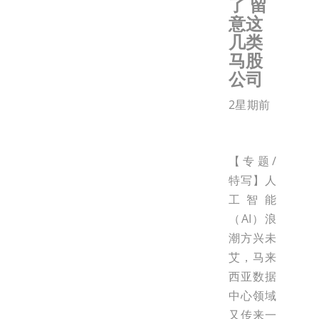
了 留
意这
几类
马股
公司
2星期前
【专题/
特写】人
工智能
（AI）浪
潮方兴未
艾，马来
西亚数据
中心领域
又传来一