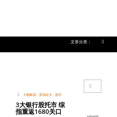
跳
过
内
容
文章分类：
Toggle
Navigat
首页
《
关于我
搜
索：
账号详
大盤解讀
，
置顶好文
，
股市
3大银行股托市 综
联络我
指重返1680关口