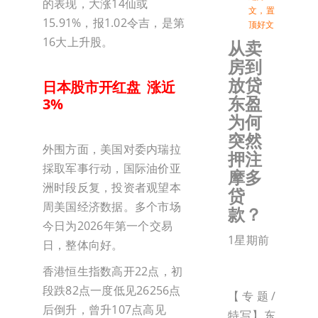
的表现，大涨14仙或
文
，
置
15.91%，报1.02令吉，是第
顶好文
16大上升股。
从卖
房到
放贷
日本股市开红盘 涨近
东盈
3%
为何
突然
外围方面，美国对委内瑞拉
押注
採取军事行动，国际油价亚
摩多
洲时段反复，投资者观望本
贷
周美国经济数据。多个市场
款？
今日为2026年第一个交易
1星期前
日，整体向好。
香港恒生指数高开22点，初
段跌82点一度低见26256点
【专题/
后倒升，曾升107点高见
特写】东