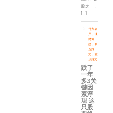
股之一，
[…]
付费会
员
，
理
财算
盘
，
精
选好
文
，
置
顶好文
跌了
一年
多3关
键因
素浮
现 这
只股