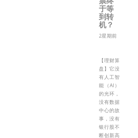
票终
于等
到转
机？
2星期前
【理财算
盘】它没
有人工智
能（AI）
的光环，
没有数据
中心的故
事，没有
银行股不
断创新高