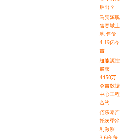
胜出？
马资源脱
售赛城土
地 售价
4.19亿令
吉
纽能源控
股获
4450万
令吉数据
中心工程
合约
佰乐泰产
托次季净
利激涨
3.6倍 每