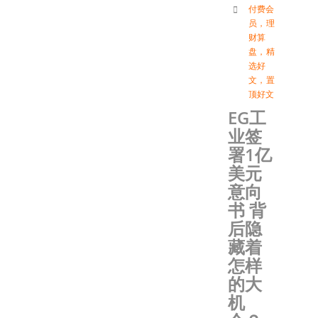
付费会
员
，
理
财算
盘
，
精
选好
文
，
置
顶好文
EG工
业签
署1亿
美元
意向
书 背
后隐
藏着
怎样
的大
机