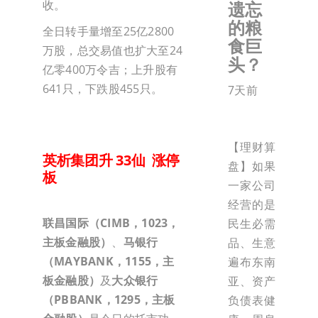
收。
遗忘
的粮
全日转手量增至25亿2800
食巨
万股，总交易值也扩大至24
头？
亿零400万令吉；上升股有
641只，下跌股455只。
7天前
【理财算
英析集团升 33仙 涨停
盘】如果
板
一家公司
经营的是
联昌国际（CIMB，1023，
民生必需
主板金融股）
、
马银行
品、生意
（MAYBANK，1155，主
遍布东南
板金融股）
及
大众银行
亚、资产
（PBBANK，1295，主板
负债表健