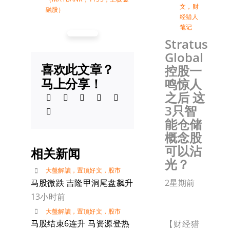
文
，
财
融股）
经猎人
笔记
Stratus
Global
喜欢此文章？
控股一
马上分享！
鸣惊人
之后 这
3只智
能仓储
概念股
可以沾
相关新闻
光？
大盤解讀
，
置顶好文
，
股市
马股微跌 吉隆甲洞尾盘飙升
2星期前
13小时前
大盤解讀
，
置顶好文
，
股市
马股结束6连升 马资源登热
【财经猎