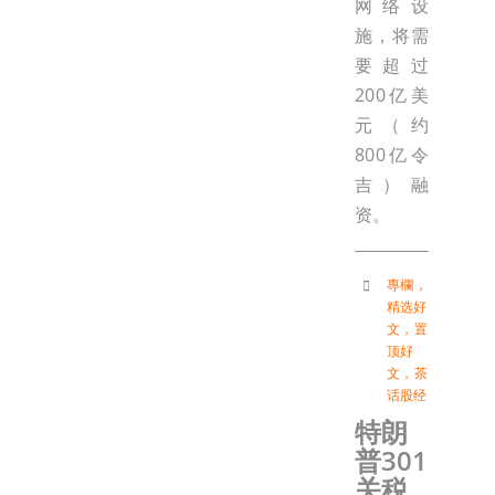
网络设
施，将需
要超过
200亿美
元（约
800亿令
吉）融
资。
專欄
，
精选好
文
，
置
顶好
文
，
茶
话股经
特朗
普301
关税