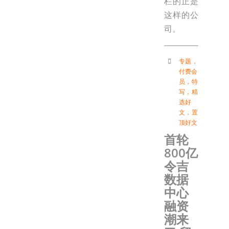
栏的正是
这样的公
司。
专题
，
付费会
员
，
特
写
，
精
选好
文
，
置
顶好文
首轮
800亿
令吉
数据
中心
融资
潮来