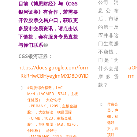
公司，消
目前《博思财经》与《CGS
息公布
银河证券》有合作，若需要
后，市场
开设股票交易户口，获取更
的第一反
多股市交易资讯，请点击以
应并非这
下链接，会有服务专员直接
门生意赚
与你们联系
😁
不赚钱，
CGS
银河证券：
而是“为
https://docs.google.com/forms/d/e/1FAIpQLSca
什么会是
_RkRHwCBHyeyJmMXD8D0YIDDhhoA7g/viewform
摩多贷
款？
#马股综合指数
，
LAC
Med（LACMED，5341，主板
保健股）
，
大众银行
付费会
（PBBANK，1295，主板金融
员
，
專
股）
，
大盘解读
，
联昌国际
欄
，
精
（CIMB，1023，主板金融
选好
股）
，
英析集团（IAB，0376，
文
，
置
创业板）
，
马银行
顶好
（MAYBANK，1155，主板金