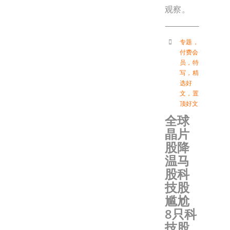
观察。
专题
，
付费会
员
，
特
写
，
精
选好
文
，
置
顶好文
全球
晶片
股降
温马
股科
技股
尴尬
8只科
技股