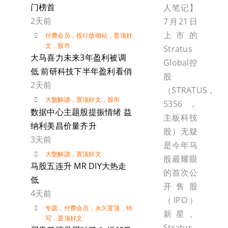
门榜首
人笔记】
2天前
7月21日
上市的
付费会员
，
投行放哨站
，
置顶好
文
，
股市
Stratus
大马喜力未来3年盈利被调
Global控
低 前研科技下半年盈利看俏
股
2天前
（STRATUS，
大盤解讀
，
置顶好文
，
股市
5356，
数据中心主题股提振情绪 益
主板科技
纳利美昌价量齐升
股）无疑
3天前
是今年马
大盤解讀
，
置顶好文
股最耀眼
马股五连升 MR DIY大热走
的首次公
低
开售股
4天前
（IPO）
专题
，
付费会员
，
永久置顶
，
特
新星。
写
，
置顶好文
Stratus