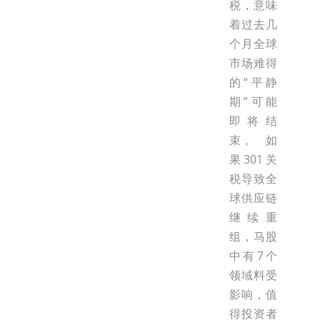
税，意味
着过去几
个月全球
市场难得
的“平静
期”可能
即将结
束。 如
果301关
税导致全
球供应链
继续重
组，马股
中有7个
领域料受
影响，值
得投资者