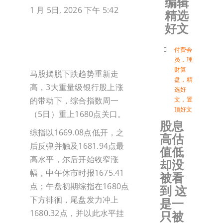
编辑
1 月 5日, 2026 下午 5:42
精选
加入会
好文
登入
付费会
员
，
理
财算
马股摆脱下跌趋势重新走
盘
，
精
高，3大重量级银行股上涨
选好
的带动下，综合指数周一
文
，
置
顶好文
（5日）重上1680点关口。
股息
综指以1669.08点低开，之
高估
后反弹并触及1681.94点最
值低
高水平，尔后开始收窄涨
却没
幅，中午休市时报1675.41
被看
点；午盘初期综指在1680点
到 这
下方徘徊，尾盘发力冲上
是一
1680.32点，并以此水平挂
只被