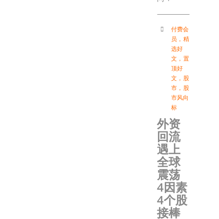
付费会
员
，
精
选好
文
，
置
顶好
文
，
股
市
，
股
市风向
标
外资
回流
遇上
全球
震荡
4因素
4个股
接棒