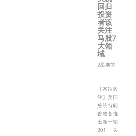
回归
投资
者该
关注
马股7
大领
域
2星期前
【茶话股
经】美国
总统特朗
普准备推
出新一轮
301关