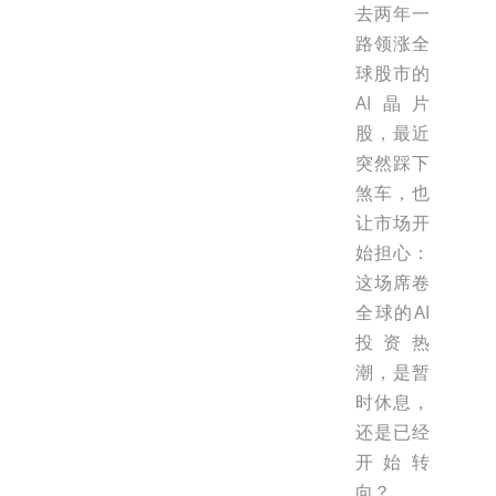
去两年一
路领涨全
球股市的
AI晶片
股，最近
突然踩下
煞车，也
让市场开
始担心：
这场席卷
全球的AI
投资热
潮，是暂
时休息，
还是已经
开始转
向？