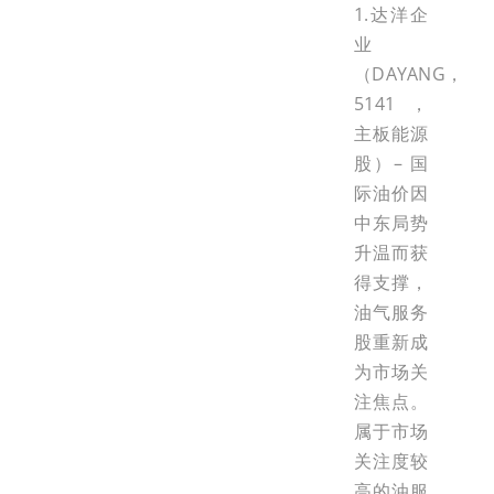
1.达洋企
业
（DAYANG，
5141，
主板能源
股）– 国
际油价因
中东局势
升温而获
得支撑，
油气服务
股重新成
为市场关
注焦点。
属于市场
关注度较
高的油服