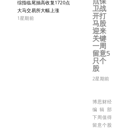
点保
综指临尾抽高收复1720点
卫战
大马交易所大幅上涨
开打
1星期前
马股
迎来
关键
一周
留意5
只个
股
2星期前
博思财经
编辑部
下周值得
留意个股