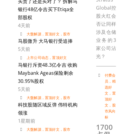
买贵了还是买对了？ 拆解马
Global控
银行48亿令吉买下Etiqa全
股火红会
部股权
否让同样
4天前
涉及仓储
大盤解讀
，
置顶好文
，
股市
业务的3
马股微升 大马银行受追捧
家公司沾
5天前
光？
上市公司动态
，
置顶好文
马银行斥资48.3亿令吉 收购
Maybank Ageas保险剩余
付费会
30.95%股权
员
，
精
选好
5天前
文
，
置
大盤解讀
，
置顶好文
，
股市
顶好
科技股随区域反弹 伟特机构
文
，
股
市风向
领涨
标
1星期前
1700
大盤解讀
，
置顶好文
，
股市