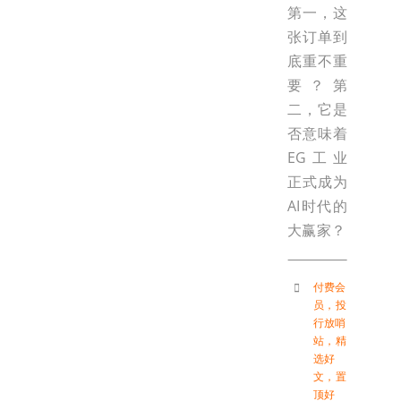
第一，这
张订单到
底重不重
要？第
二，它是
否意味着
EG工业
正式成为
AI时代的
大赢家？
付费会
员
，
投
行放哨
站
，
精
选好
文
，
置
顶好