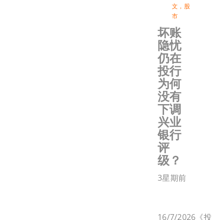
文
，
股
市
坏账
隐忧
仍在
投行
为何
没有
下调
兴业
银行
评
级？
3星期前
16/7/2026《投