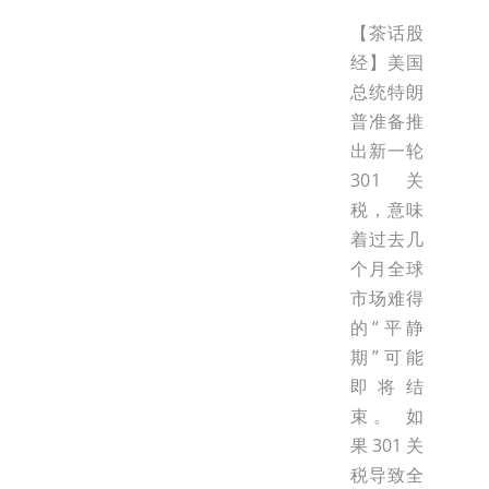
【茶话股
经】美国
总统特朗
普准备推
出新一轮
301关
税，意味
着过去几
个月全球
市场难得
的“平静
期”可能
即将结
束。 如
果301关
税导致全