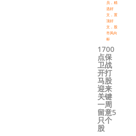
员
，
精
选好
文
，
置
顶好
文
，
股
市风向
标
1700
点保
卫战
开打
马股
迎来
关键
一周
留意5
只个
股