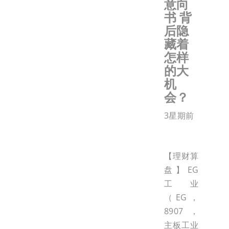
意向
书 背
后隐
藏着
怎样
的大
机
会？
3星期前
【理财算
盘】EG
工业
（EG，
8907，
主板工业