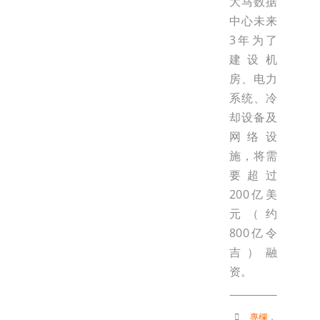
大马数据
中心未来
3年为了
建设机
房、电力
系统、冷
却设备及
网络设
施，将需
要超过
200亿美
元（约
800亿令
吉）融
资。
專欄
，