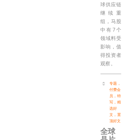
球供应链
继续重
组，马股
中有7个
领域料受
影响，值
得投资者
观察。
专题
，
付费会
员
，
特
写
，
精
选好
文
，
置
顶好文
全球
晶片