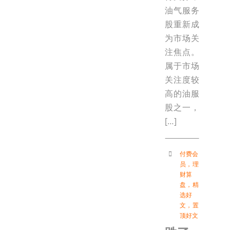
油气服务
股重新成
为市场关
注焦点。
属于市场
关注度较
高的油服
股之一，
[…]
付费会
员
，
理
财算
盘
，
精
选好
文
，
置
顶好文