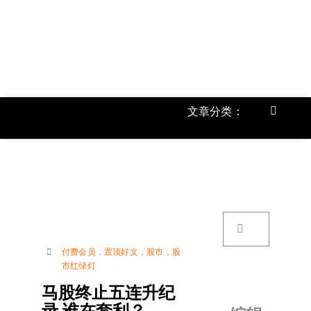
跳
过
内
容
文章分类：
Toggle
Navigat
首页
《
关于我
搜
索：
账号详
付费会员
，
置顶好文
，
股市
，
股
市红绿灯
联络我
马股终止五连升纪
录 谁在套利？