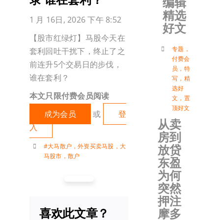
编辑
精选
加入会
1 月 16日, 2026 下午 8:52
好文
【股市红绿灯】马股今天在
登入
专题
，
套利回吐干扰下，终止了之
付费会
前连升5个交易日的步伐，
员
，
特
谁在套利？
写
，
精
选好
本文只限付费会员阅读
文
，
置
顶好文
成为会员
或
登
从卖
入
房到
放贷
#大马散户
，
外资买卖马股
，
大
马股市
，
散户
东盈
为何
突然
押注
喜欢此文章？
摩多