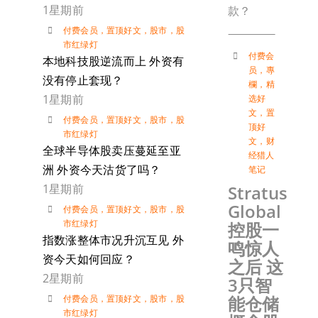
1星期前
款？
付费会员
，
置顶好文
，
股市
，
股
市红绿灯
付费会
本地科技股逆流而上 外资有
员
，
專
没有停止套现？
欄
，
精
1星期前
选好
文
，
置
付费会员
，
置顶好文
，
股市
，
股
顶好
市红绿灯
文
，
财
全球半导体股卖压蔓延至亚
经猎人
洲 外资今天沽货了吗？
笔记
1星期前
Stratus
Global
付费会员
，
置顶好文
，
股市
，
股
市红绿灯
控股一
指数涨整体市况升沉互见 外
鸣惊人
资今天如何回应？
之后 这
2星期前
3只智
能仓储
付费会员
，
置顶好文
，
股市
，
股
市红绿灯