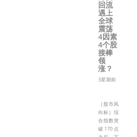
回流
遇上
全球
震荡
4因素
4个股
接棒
领
涨？
3星期前
［股市风
向标］综
合指数突
破170点
之后，下