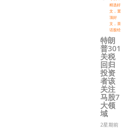
精选好
文
，
置
顶好
文
，
茶
话股经
特朗
普301
关税
回归
投资
者该
关注
马股7
大领
域
2星期前