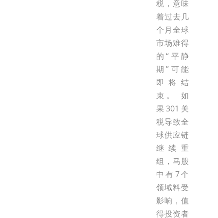
税，意味
着过去几
个月全球
市场难得
的“平静
期”可能
即将结
束。 如
果301关
税导致全
球供应链
继续重
组，马股
中有7个
领域料受
影响，值
得投资者