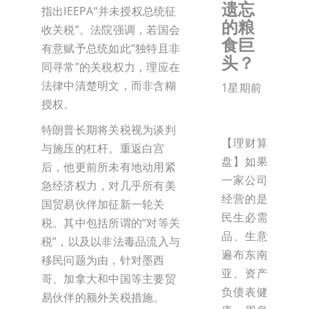
遗忘
指出IEEPA“并未授权总统征
的粮
收关税”。法院强调，若国会
食巨
有意赋予总统如此“独特且非
头？
同寻常”的关税权力，理应在
法律中清楚明文，而非含糊
1星期前
授权。
特朗普长期将关税视为谈判
【理财算
与施压的杠杆。重返白宫
盘】如果
后，他更前所未有地动用紧
一家公司
急经济权力，对几乎所有美
经营的是
国贸易伙伴加征新一轮关
民生必需
税。其中包括所谓的“对等关
品、生意
税”，以及以非法毒品流入与
遍布东南
移民问题为由，针对墨西
亚、资产
哥、加拿大和中国等主要贸
负债表健
易伙伴的额外关税措施。