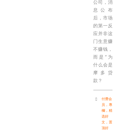
公司，消
息公布
后，市场
的第一反
应并非这
门生意赚
不赚钱，
而是“为
什么会是
摩多贷
款？
付费会
员
，
專
欄
，
精
选好
文
，
置
顶好