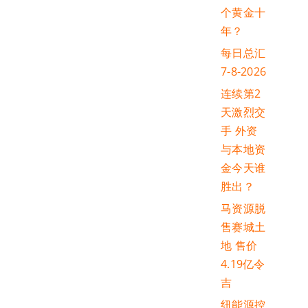
个黄金十
年？
每日总汇
7-8-2026
连续第2
天激烈交
手 外资
与本地资
金今天谁
胜出？
马资源脱
售赛城土
地 售价
4.19亿令
吉
纽能源控