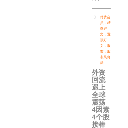
付费会
员
，
精
选好
文
，
置
顶好
文
，
股
市
，
股
市风向
标
外资
回流
遇上
全球
震荡
4因素
4个股
接棒