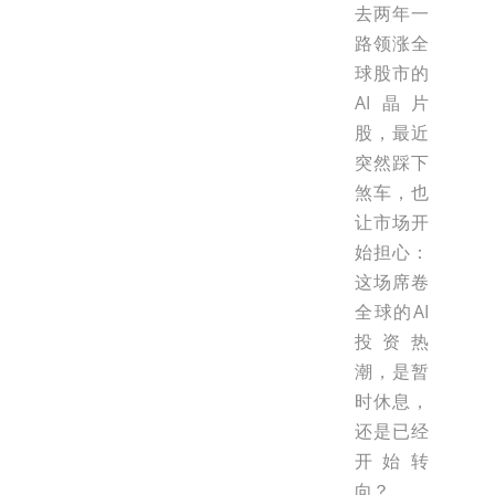
去两年一
路领涨全
球股市的
AI晶片
股，最近
突然踩下
煞车，也
让市场开
始担心：
这场席卷
全球的AI
投资热
潮，是暂
时休息，
还是已经
开始转
向？