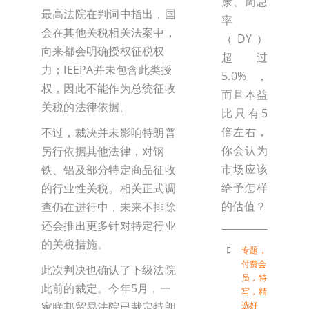
康、周息
最高法院在判词中指出，国
率
会在其他关税相关法案中，
（DY）
向来都会明确授权征税权
超过
力；IEEPA并未包含此类授
5.0%，
权，因此不能作为总统征收
而且本益
关税的法律依据。
比只有5
倍左右，
不过，裁决并未影响特朗普
你会认为
另行依据其他法律，对钢
市场应该
铁、铝及部分特定商品征收
给予怎样
的行业性关税。相关正式调
的估值？
查仍在进行中，未来不排除
还会推出更多针对特定行业
的关税措施。
专题
，
付费会
此次判决也确认了下级法院
员
，
特
此前的裁定。今年5月，一
写
，
精
家联邦贸易法院已裁定特朗
选好