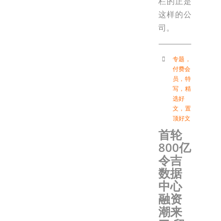
栏的正是
这样的公
司。
专题
，
付费会
员
，
特
写
，
精
选好
文
，
置
顶好文
首轮
800亿
令吉
数据
中心
融资
潮来