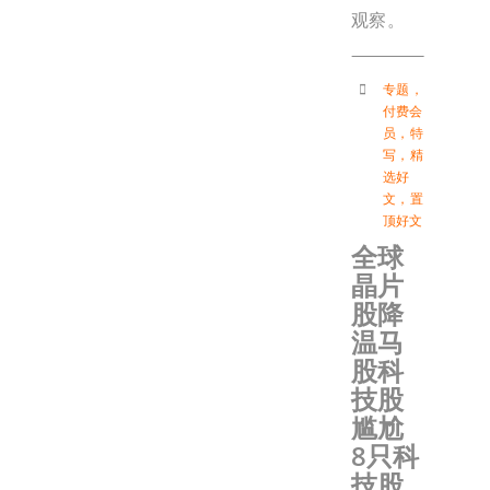
观察。
专题
，
付费会
员
，
特
写
，
精
选好
文
，
置
顶好文
全球
晶片
股降
温马
股科
技股
尴尬
8只科
技股