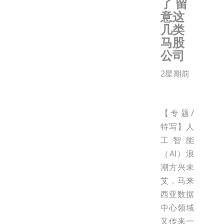
了 留
意这
几类
马股
公司
2星期前
【专题/
特写】人
工智能
（AI）浪
潮方兴未
艾，马来
西亚数据
中心领域
又传来一