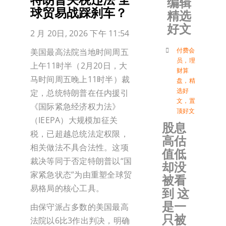
编辑
球贸易战踩刹车？
精选
加入会
好文
2 月 20日, 2026 下午 11:54
登入
付费会
美国最高法院当地时间周五
员
，
理
上午11时半（2月20日，大
财算
马时间周五晚上11时半）裁
盘
，
精
选好
定，总统
特朗普
在任内援引
文
，
置
《国际紧急经济权力法》
顶好文
（IEEPA）大规模加征关
股息
税，已超越总统法定权限，
高估
相关做法不具合法性。这项
值低
裁决等同于否定特朗普以“国
却没
家紧急状态”为由重塑全球贸
被看
易格局的核心工具。
到 这
是一
由保守派占多数的
美国最高
只被
法院
以6比3作出判决，明确