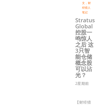
文
，
财
经猎人
笔记
Stratus
Global
控股一
鸣惊人
之后 这
3只智
能仓储
概念股
可以沾
光？
2星期前
【财经猎