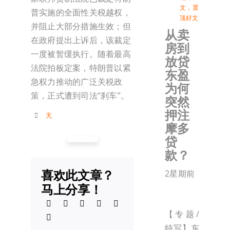
文
，
置
普实施的全面性关税越权，
顶好文
并阻止大部分措施生效；但
从卖
在政府提出上诉后，该裁定
房到
一度被暂缓执行。随着最高
放贷
法院拍板定案，特朗普以紧
东盈
急权力推动的广泛关税政
为何
策，正式遭到司法“刹车”。
突然
押注
无
摩多
贷
款？
喜欢此文章？
2星期前
马上分享！
【专题/
特写】东