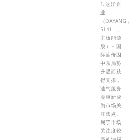
1.达洋企
业
（DAYANG，
5141，
主板能源
股）– 国
际油价因
中东局势
升温而获
得支撑，
油气服务
股重新成
为市场关
注焦点。
属于市场
关注度较
高的油服