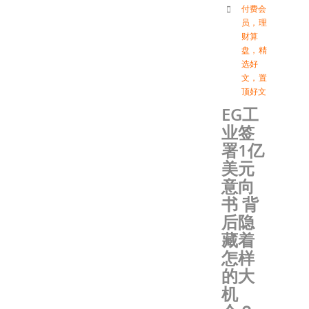
付费会
员
，
理
财算
盘
，
精
选好
文
，
置
顶好文
EG工
业签
署1亿
美元
意向
书 背
后隐
藏着
怎样
的大
机