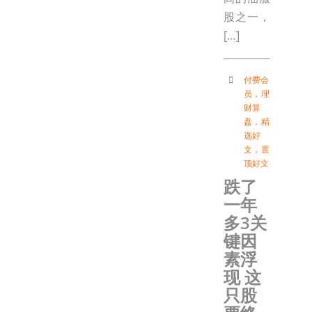
股之一，
[…]
付费会
员
，
理
财算
盘
，
精
选好
文
，
置
顶好文
跌了
一年
多3关
键因
素浮
现 这
只股