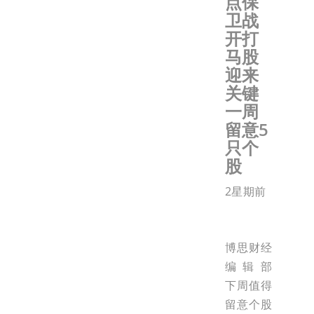
点保
卫战
开打
马股
迎来
关键
一周
留意5
只个
股
2星期前
博思财经
编辑部
下周值得
留意个股