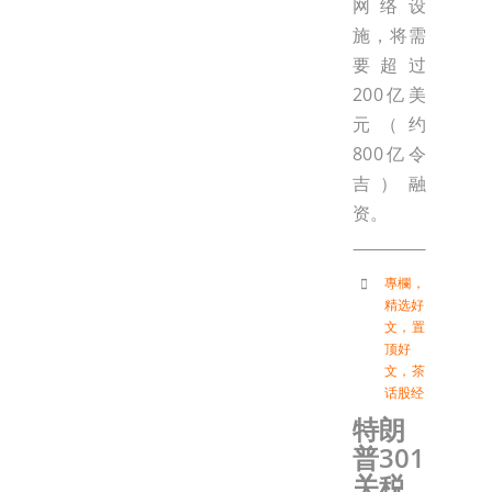
网络设
施，将需
要超过
200亿美
元（约
800亿令
吉）融
资。
專欄
，
精选好
文
，
置
顶好
文
，
茶
话股经
特朗
普301
关税