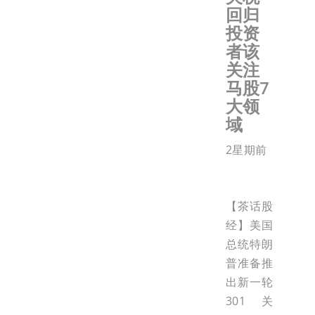
回归
投资
者该
关注
马股7
大领
域
2星期前
【茶话股
经】美国
总统特朗
普准备推
出新一轮
301关