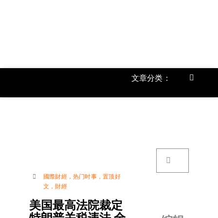
跳
过
内
容
文章分类：
Toggle
Navigat
首页
《
关于我
搜
索：
账号详
國際財經
，
热门时事
，
置顶好
文
，
財經
联络我
美国最高法院裁定
特朗普关税违法 全