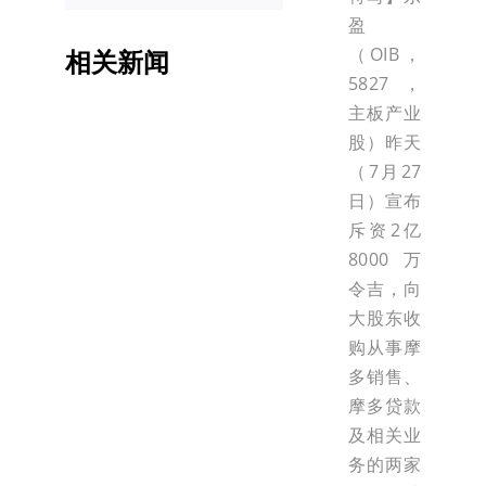
盈
（OIB，
相关新闻
5827，
主板产业
股）昨天
（7月27
日）宣布
斥资2亿
8000万
令吉，向
大股东收
购从事摩
多销售、
摩多贷款
及相关业
务的两家