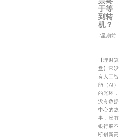
票终
于等
到转
机？
2星期前
【理财算
盘】它没
有人工智
能（AI）
的光环，
没有数据
中心的故
事，没有
银行股不
断创新高