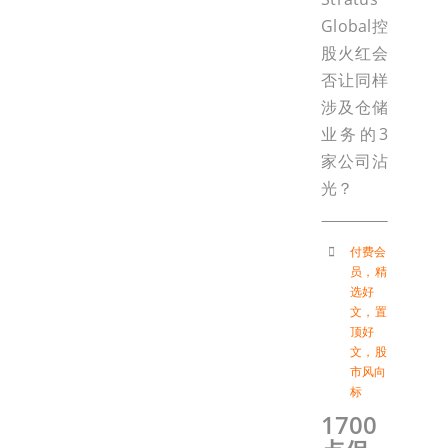
Global控
股火红会
否让同样
涉及仓储
业务的3
家公司沾
光？
付费会
员
，
精
选好
文
，
置
顶好
文
，
股
市风向
标
1700