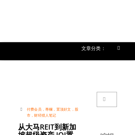
跳
过
内
容
文章分类：
Toggle
Navigat
首页
《
关于我
搜
索：
账号详
付费会员
，
專欄
，
置顶好文
，
股
市
，
财经猎人笔记
联络我
从大马REIT到新加
坡超级资产 IOI置