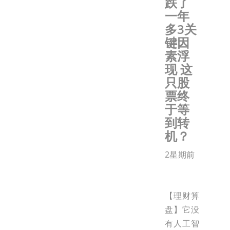
跌了
一年
多3关
键因
素浮
现 这
只股
票终
于等
到转
机？
2星期前
【理财算
盘】它没
有人工智