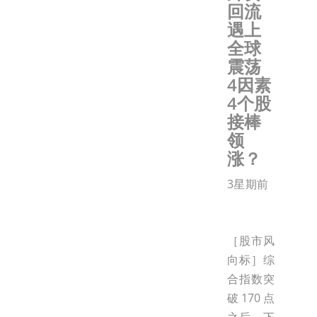
回流
遇上
全球
震荡
4因素
4个股
接棒
领
涨？
3星期前
［股市风
向标］综
合指数突
破170点
之后，下