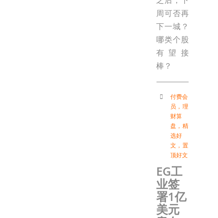
周可否再
下一城？
哪类个股
有望接
棒？
付费会
员
，
理
财算
盘
，
精
选好
文
，
置
顶好文
EG工
业签
署1亿
美元