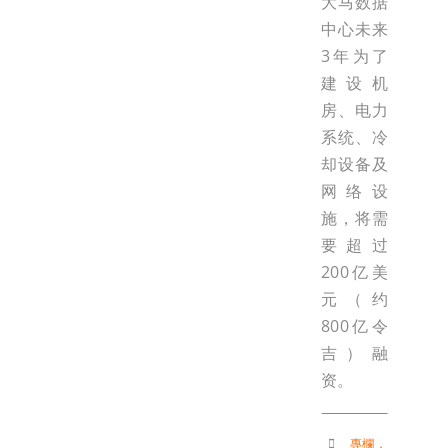
大马数据
中心未来
3年为了
建设机
房、电力
系统、冷
却设备及
网络设
施，将需
要超过
200亿美
元（约
800亿令
吉）融
资。
專欄
，