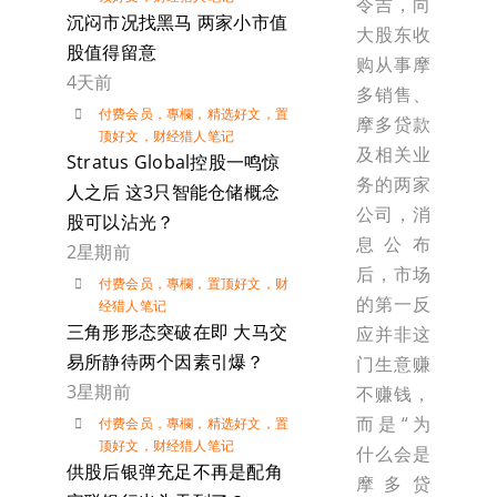
令吉，向
沉闷市况找黑马 两家小市值
大股东收
股值得留意
购从事摩
4天前
多销售、
付费会员
，
專欄
，
精选好文
，
置
摩多贷款
顶好文
，
财经猎人笔记
及相关业
Stratus Global控股一鸣惊
务的两家
人之后 这3只智能仓储概念
公司，消
股可以沾光？
息公布
2星期前
后，市场
付费会员
，
專欄
，
置顶好文
，
财
的第一反
经猎人笔记
三角形形态突破在即 大马交
应并非这
易所静待两个因素引爆？
门生意赚
3星期前
不赚钱，
而是“为
付费会员
，
專欄
，
精选好文
，
置
顶好文
，
财经猎人笔记
什么会是
供股后银弹充足不再是配角
摩多贷