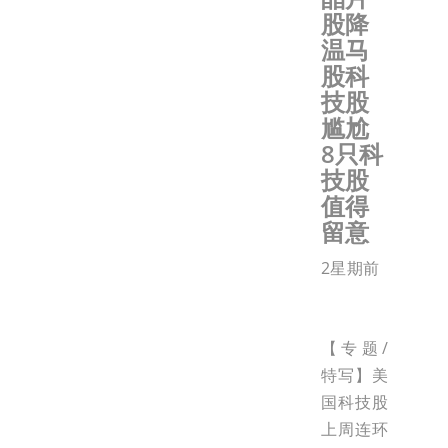
股降
温马
股科
技股
尴尬
8只科
技股
值得
留意
2星期前
【专题/
特写】美
国科技股
上周连环