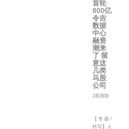
首轮
800亿
令吉
数据
中心
融资
潮来
了 留
意这
几类
马股
公司
2星期前
【专题/
特写】人