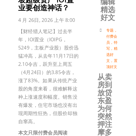
编辑
业要创造神话？
精选
加入会
好文
4 月 26日, 2026 上午 8:00
登入
专题
，
【财经猎人笔记】过去半
付费会
年，IOI置业（IOIPG，
员
，
特
5249，主板产业股）股价迅
写
，
精
选好
猛冲高，从去年11月17日的
文
，
置
2.10令吉，跃升至上周五
顶好文
（4月24日）的3.85令吉，
从卖
涨了83%。如果从传统产业
房到
股的角度来看，很难解释这
放贷
种上涨速度和幅度。销售没
东盈
有爆发，住宅市场也没有出
为何
现周期性狂热，但股价却独
突然
自窜高。
押注
摩多
本文只限付费会员阅读