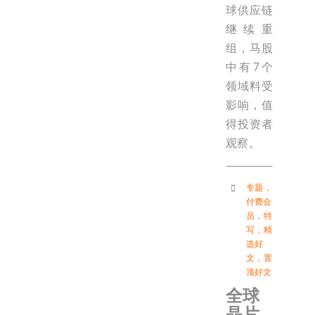
球供应链
继续重
组，马股
中有7个
领域料受
影响，值
得投资者
观察。
专题
，
付费会
员
，
特
写
，
精
选好
文
，
置
顶好文
全球
晶片