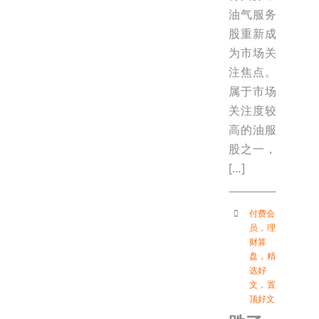
油气服务
股重新成
为市场关
注焦点。
属于市场
关注度较
高的油服
股之一，
[…]
付费会
员
，
理
财算
盘
，
精
选好
文
，
置
顶好文