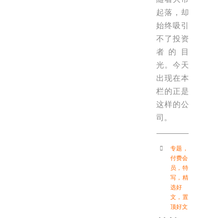
起落，却
始终吸引
不了投资
者的目
光。今天
出现在本
栏的正是
这样的公
司。
专题
，
付费会
员
，
特
写
，
精
选好
文
，
置
顶好文