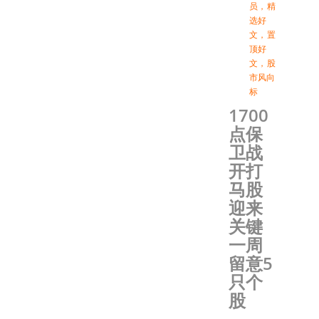
员
，
精
选好
文
，
置
顶好
文
，
股
市风向
标
1700
点保
卫战
开打
马股
迎来
关键
一周
留意5
只个
股