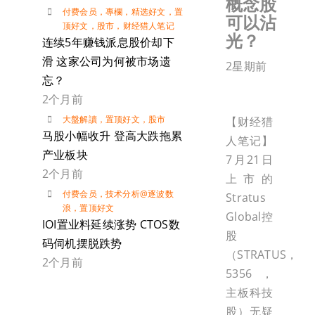
概念股
付费会员
，
專欄
，
精选好文
，
置
可以沾
顶好文
，
股市
，
财经猎人笔记
光？
连续5年赚钱派息股价却下
滑 这家公司为何被市场遗
2星期前
忘？
2个月前
大盤解讀
，
置顶好文
，
股市
【财经猎
马股小幅收升 登高大跌拖累
人笔记】
产业板块
7月21日
2个月前
上市的
付费会员
，
技术分析@逐波数
Stratus
浪
，
置顶好文
Global控
IOI置业料延续涨势 CTOS数
股
码伺机摆脱跌势
（STRATUS，
2个月前
5356，
主板科技
股）无疑