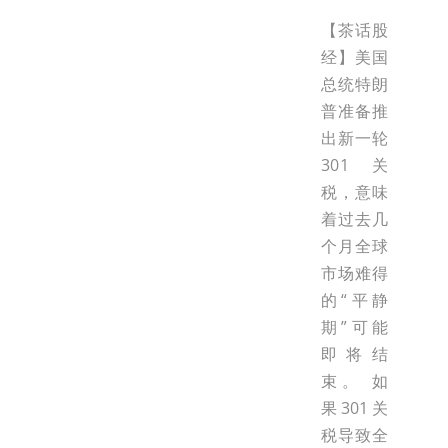
【茶话股
经】美国
总统特朗
普准备推
出新一轮
301关
税，意味
着过去几
个月全球
市场难得
的“平静
期”可能
即将结
束。 如
果301关
税导致全