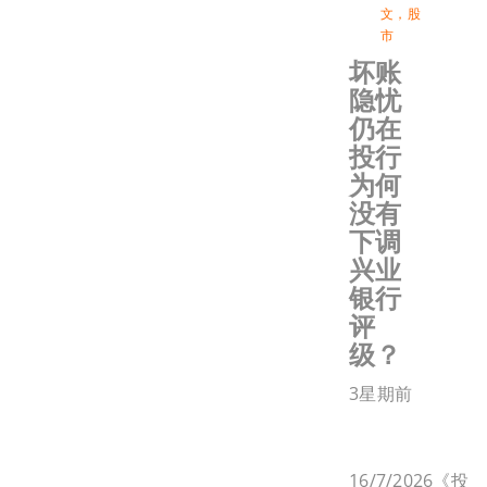
文
，
股
市
坏账
隐忧
仍在
投行
为何
没有
下调
兴业
银行
评
级？
3星期前
16/7/2026《投