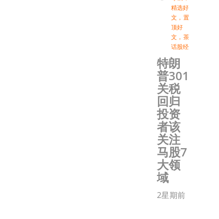
精选好
文
，
置
顶好
文
，
茶
话股经
特朗
普301
关税
回归
投资
者该
关注
马股7
大领
域
2星期前