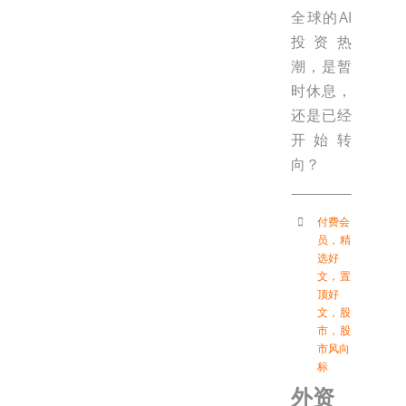
全球的AI
投资热
潮，是暂
时休息，
还是已经
开始转
向？
付费会
员
，
精
选好
文
，
置
顶好
文
，
股
市
，
股
市风向
标
外资