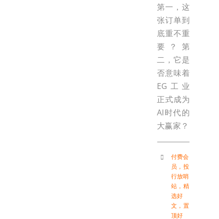
第一，这
张订单到
底重不重
要？第
二，它是
否意味着
EG工业
正式成为
AI时代的
大赢家？
付费会
员
，
投
行放哨
站
，
精
选好
文
，
置
顶好