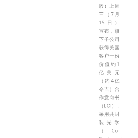
股）上周
三（7月
15日）
宣布，旗
下子公司
获得美国
客户一份
价值约1
亿美元
（约4亿
令吉）合
作意向书
（LOI），
采用共封
装光学
（Co-