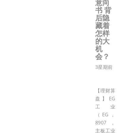
意向
书 背
后隐
藏着
怎样
的大
机
会？
3星期前
【理财算
盘】EG
工业
（EG，
8907，
主板工业