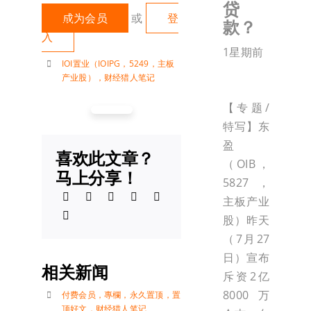
贷
成为会员
或
登
款？
入
1星期前
IOI置业（IOIPG，5249，主板
产业股）
，
财经猎人笔记
【专题/
特写】东
盈
喜欢此文章？
（OIB，
马上分享！
5827，
主板产业
股）昨天
（7月27
日）宣布
相关新闻
斥资2亿
8000万
付费会员
，
專欄
，
永久置顶
，
置
顶好文
，
财经猎人笔记