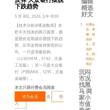
编辑
下跌趋势
精选
加入会
好文
5 月 8日, 2026 上午 8:00
登入
付费会
【技术分析@逐波数浪】本
员
，
專
栏今天找来的两只股票，都
欄
，
精
是股价近期成功摆脱下跌趋
选好
文
，
置
势，后市走势值得留意的公
顶好
司。一只是理建机构
文
，
财
（LUXCHEM，5143，主板
经猎人
笔记
工业股）；另一只是大众银
沉闷
行（PBBANK，1295，主板
市况
金融股）。
找黑
本文只限付费会员阅读
马 两
家小
成为会员
或
登
市值
入