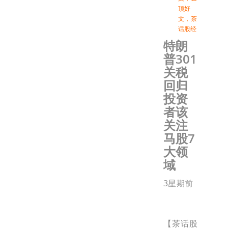
顶好
文
，
茶
话股经
特朗
普301
关税
回归
投资
者该
关注
马股7
大领
域
3星期前
【茶话股