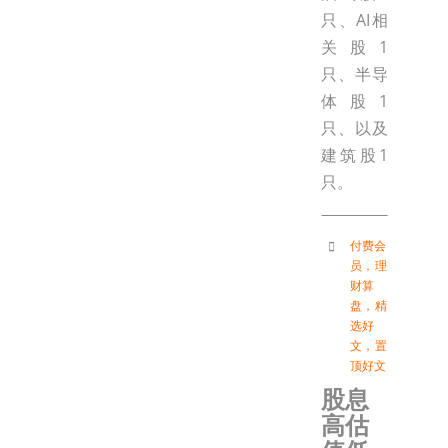
只、AI相
关股1
只、半导
体股1
只、以及
建筑股1
只。
付费会
员
，
理
财算
盘
，
精
选好
文
，
置
顶好文
股息
高估