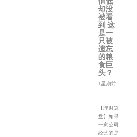
值低
却没
被看
到 这
是一
只被
遗忘
的粮
食巨
头？
1星期前
【理财算
盘】如果
一家公司
经营的是