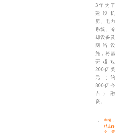
3年为了
建设机
房、电力
系统、冷
却设备及
网络设
施，将需
要超过
200亿美
元（约
800亿令
吉）融
资。
專欄
，
精选好
文
，
置