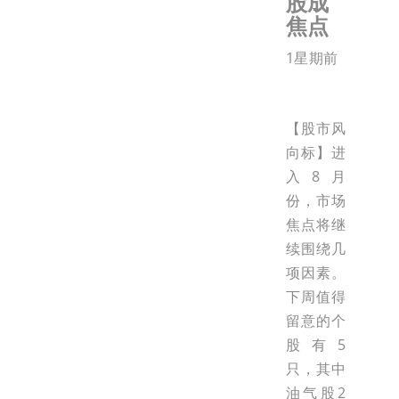
股成
焦点
1星期前
【股市风
向标】进
入8月
份，市场
焦点将继
续围绕几
项因素。
下周值得
留意的个
股有5
只，其中
油气股2