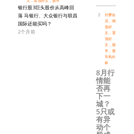
文
，
置顶好文
，
股市
银行股3巨头股价从高峰回
付费会
落 马银行、大众银行与联昌
员
，
精
国际还能买吗？
选好
2个月前
文
，
置
顶好
文
，
股
市
，
股
市风向
标
8月行
情能
否再
下一
城？
5只或
有异
动个