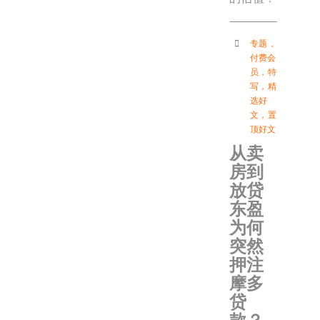
专题
，
付费会
员
，
特
写
，
精
选好
文
，
置
顶好文
从卖
房到
放贷
东盈
为何
突然
押注
摩多
贷
款？