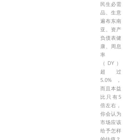
民生必需
品、生意
遍布东南
亚、资产
负债表健
康、周息
率
（DY）
超过
5.0%，
而且本益
比只有5
倍左右，
你会认为
市场应该
给予怎样
的估值？