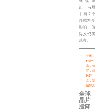
继续重
组，马股
中有7个
领域料受
影响，值
得投资者
观察。
专题
，
付费会
员
，
特
写
，
精
选好
文
，
置
顶好文
全球
晶片
股降