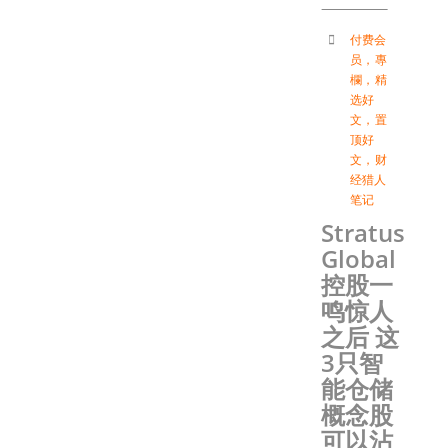
付费会
员
，
專
欄
，
精
选好
文
，
置
顶好
文
，
财
经猎人
笔记
Stratus
Global
控股一
鸣惊人
之后 这
3只智
能仓储
概念股
可以沾