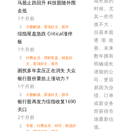
成长股的
马股止跌回升 科技股随外围
时候。尤
走低
其一些市
1个月前
值不大，
大盤解讀
，
置顶好文
，
股市
但基本面
综指尾盘急跌 Critical涨停
逐渐改
板
善、未来
1个月前
数年拥有
付费会员
，
理财算盘
，
精选好
明确成长
文
，
置顶好文
，
股市
困扰多年卖压正在消失 大众
潜能的公
银行股价重拾上涨动力？
司，更容
1个月前
易因为业
绩、订单
大盤解讀
，
置顶好文
，
股市
银行股再发力综指收复1690
或新业务
关口
而获得市
2个月前
场重新估
专题
，
付费会员
，
特写
，
精选好
值。