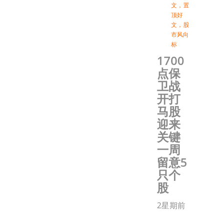
文
，
置
顶好
文
，
股
市风向
标
1700
点保
卫战
开打
马股
迎来
关键
一周
留意5
只个
股
2星期前