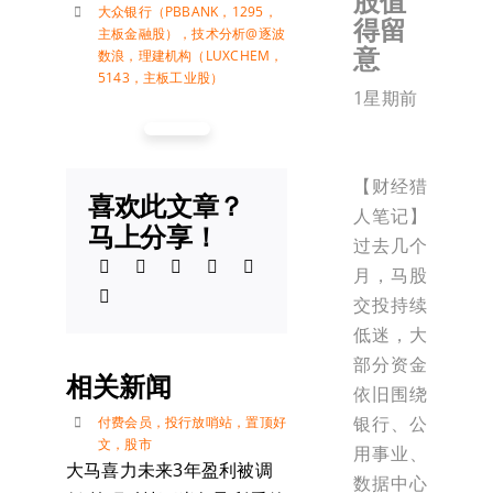
股值
大众银行（PBBANK，1295，
得留
主板金融股）
，
技术分析@逐波
意
数浪
，
理建机构（LUXCHEM，
5143，主板工业股）
1星期前
【财经猎
喜欢此文章？
人笔记】
马上分享！
过去几个
月，马股
交投持续
低迷，大
部分资金
相关新闻
依旧围绕
银行、公
付费会员
，
投行放哨站
，
置顶好
文
，
股市
用事业、
大马喜力未来3年盈利被调
数据中心