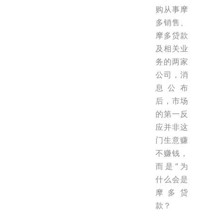
购从事摩
多销售、
摩多贷款
及相关业
务的两家
公司，消
息公布
后，市场
的第一反
应并非这
门生意赚
不赚钱，
而是“为
什么会是
摩多贷
款？