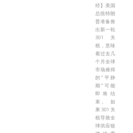
经】美国
总统特朗
普准备推
出新一轮
301关
税，意味
着过去几
个月全球
市场难得
的“平静
期”可能
即将结
束。 如
果301关
税导致全
球供应链