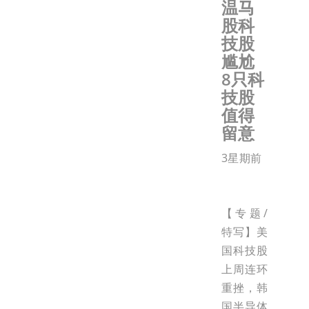
温马
股科
技股
尴尬
8只科
技股
值得
留意
3星期前
【专题/
特写】美
国科技股
上周连环
重挫，韩
国半导体