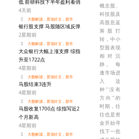
低 前研科技下半年盈利看俏
概念股、
4天前
科技股及
大盤解讀
，
置顶好文
，
股市
高股息蓝
银行股支撑 马股随区域反弹
筹股打
2星期前
转，中小
大盤解讀
，
置顶好文
，
股市
型股表现
大众银行大幅上涨支撑 综指
相对沉
升至1722点
静。 每
4星期前
逢市场进
大盤解讀
，
置顶好文
，
股市
入这
马股结束3连升
种"没有
4星期前
方向"的
大盤解讀
，
置顶好文
，
股市
时期，往
马股收复1700点 综指写近2
往也是资
个月新高
金开始寻
4星期前
找下一批
大盤解讀
，
置顶好文
，
股市