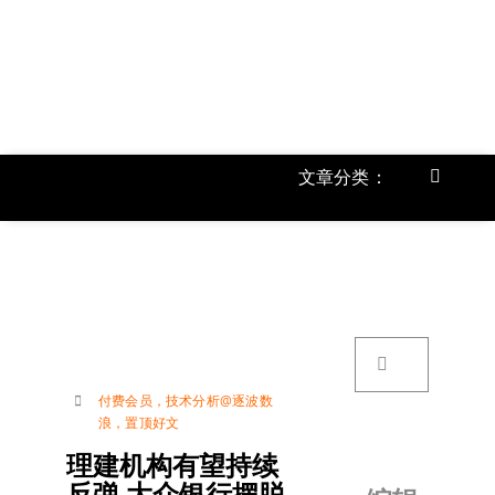
跳
过
内
容
文章分类：
Toggle
Navigat
首页
《
关于我
搜
索：
账号详
付费会员
，
技术分析@逐波数
浪
，
置顶好文
联络我
理建机构有望持续
反弹 大众银行摆脱