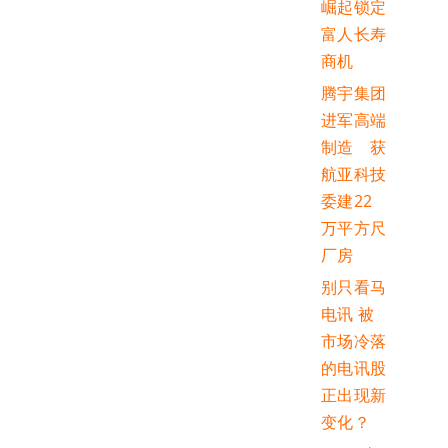
崛起锁定
富人长寿
商机
腾宇集团
进军高端
制造 获
航亚科技
委建22
万平方尺
厂房
别只看马
电讯 被
市场冷落
的电讯股
正出现新
变化？