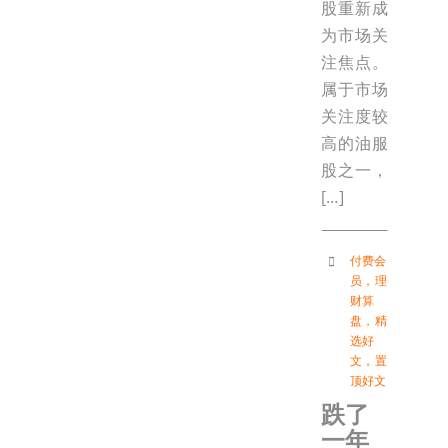
股重新成
为市场关
注焦点。
属于市场
关注度较
高的油服
股之一，
[…]
付费会
员
，
理
财算
盘
，
精
选好
文
，
置
顶好文
跌了
一年