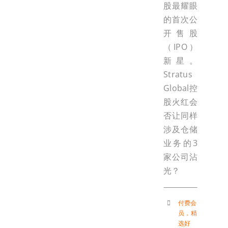
股最耀眼
的首次公
开售股
（IPO）
新星。
Stratus
Global控
股火红会
否让同样
涉及仓储
业务的3
家公司沾
光？
付费会
员
，
精
选好