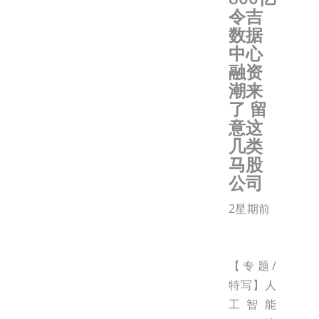
令吉
数据
中心
融资
潮来
了 留
意这
几类
马股
公司
2星期前
【专题/
特写】人
工智能