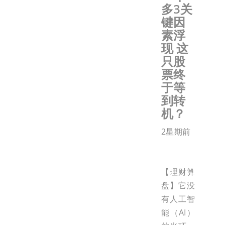
多3关
键因
素浮
现 这
只股
票终
于等
到转
机？
2星期前
【理财算
盘】它没
有人工智
能（AI）