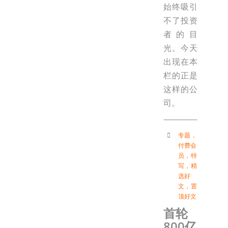
始终吸引
不了投资
者的目
光。今天
出现在本
栏的正是
这样的公
司。
专题
，
付费会
员
，
特
写
，
精
选好
文
，
置
顶好文
首轮
800亿