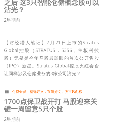
之后 这3只智能仓储概念股可以
沾光？
2星期前
【财经猎人笔记】7月21日上市的Stratus
Global控股（STRATUS，5356，主板科技
股）无疑是今年马股最耀眼的首次公开售股
（IPO）新星。Stratus Global控股火红会否
让同样涉及仓储业务的3家公司沾光？
付费会员
，
精选好文
，
置顶好文
，
股市风向标
1700点保卫战开打 马股迎来关
键一周留意5只个股
2星期前