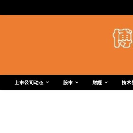
跳
过
内
容
上市公司动态
股市
財經
技术