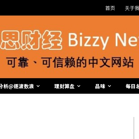
首页
关于
分析@逐波数浪
理财算盘
品味
每日