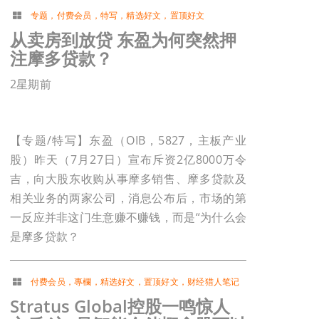
专题
，
付费会员
，
特写
，
精选好文
，
置顶好文
从卖房到放贷 东盈为何突然押
注摩多贷款？
2星期前
【专题/特写】东盈（OIB，5827，主板产业
股）昨天（7月27日）宣布斥资2亿8000万令
吉，向大股东收购从事摩多销售、摩多贷款及
相关业务的两家公司，消息公布后，市场的第
一反应并非这门生意赚不赚钱，而是“为什么会
是摩多贷款？
付费会员
，
專欄
，
精选好文
，
置顶好文
，
财经猎人笔记
Stratus Global控股一鸣惊人