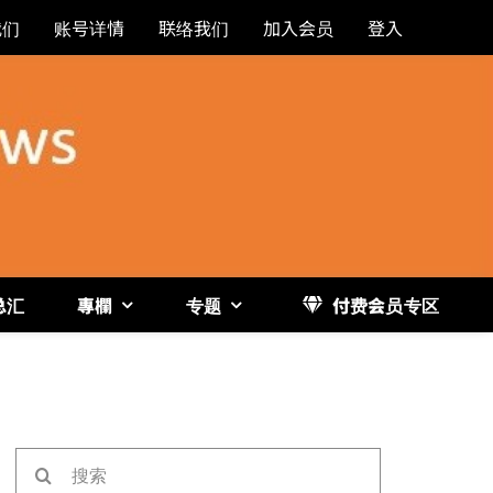
我们
账号详情
联络我们
加入会员
登入
总汇
專欄
专题
付费会员专区
《博
搜
索：