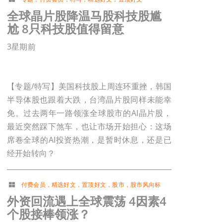
全球晶片股降温马股科技股尴
尬 8只科技股值得留意
3星期前
【专题/特写】美国科技股上周连环重挫，韩国
半导体股也跟着大跌，台湾晶片股同样未能幸
免。过去两年一路领涨全球股市的AI晶片股，
最近突然踩下煞车，也让市场开始担心：这场
席卷全球的AI投资热潮，是暂时休息，还是已
经开始转向？
付费会员
，
精选好文
，
置顶好文
，
股市
，
股市风向标
外资回流遇上全球震荡 4因素4
个股接棒领涨？