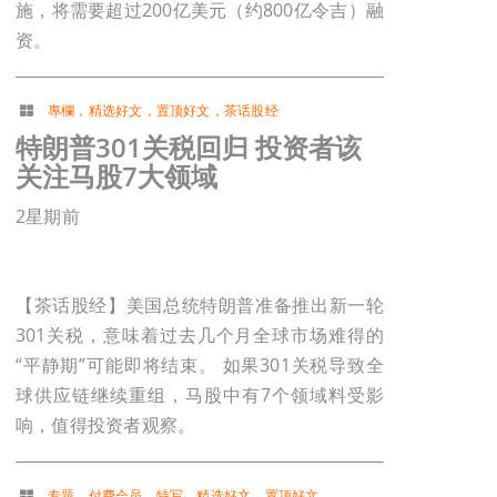
施，将需要超过200亿美元（约800亿令吉）融
资。
專欄
，
精选好文
，
置顶好文
，
茶话股经
特朗普301关税回归 投资者该
关注马股7大领域
2星期前
【茶话股经】美国总统特朗普准备推出新一轮
301关税，意味着过去几个月全球市场难得的
“平静期”可能即将结束。 如果301关税导致全
球供应链继续重组，马股中有7个领域料受影
响，值得投资者观察。
专题
，
付费会员
，
特写
，
精选好文
，
置顶好文