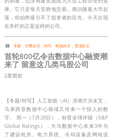
的刺激，也没有建筑股因为大型工程而受到追
捧。它只是每天安静地交易，偶尔随着大市起
落，却始终吸引不了投资者的目光。今天出现
在本栏的正是这样的公司。
专题
，
付费会员
，
特写
，
精选好文
，
置顶好文
首轮800亿令吉数据中心融资潮
来了 留意这几类马股公司
2星期前
【专题/特写】人工智能（AI）浪潮方兴未艾，
马来西亚数据中心领域又传来一个惊人的数
字。 周一（7月20日），标普全球评级（S&P
Global Ratings），大马数据中心未来3年为
了建设机房、电力系统、冷却设备及网络设