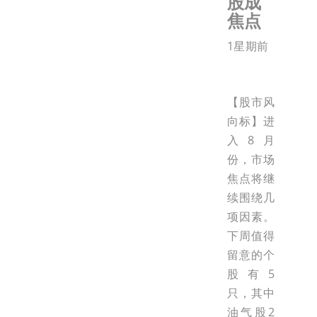
股成
焦点
1星期前
【股市风
向标】进
入8月
份，市场
焦点将继
续围绕几
项因素。
下周值得
留意的个
股有5
只，其中
油气股2