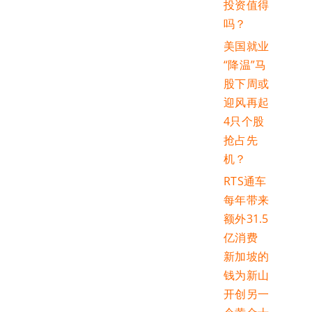
投资值得
吗？
美国就业
“降温”马
股下周或
迎风再起
4只个股
抢占先
机？
RTS通车
每年带来
额外31.5
亿消费
新加坡的
钱为新山
开创另一