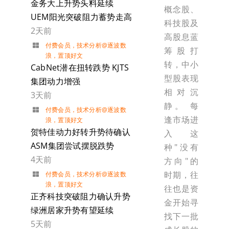
金务大上升势头料延续
概念股、
UEM阳光突破阻力蓄势走高
科技股及
2天前
高股息蓝
付费会员
，
技术分析@逐波数
筹股打
浪
，
置顶好文
转，中小
CabNet潜在扭转跌势 KJTS
型股表现
集团动力增强
相对沉
3天前
静。 每
付费会员
，
技术分析@逐波数
逢市场进
浪
，
置顶好文
贺特佳动力好转升势待确认
入这
ASM集团尝试摆脱跌势
种"没有
4天前
方向"的
时期，往
付费会员
，
技术分析@逐波数
浪
，
置顶好文
往也是资
正齐科技突破阻力确认升势
金开始寻
绿洲居家升势有望延续
找下一批
5天前