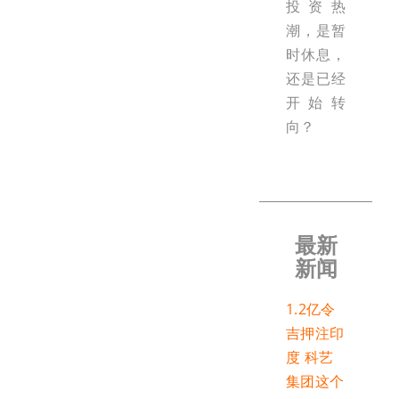
投资热
潮，是暂
时休息，
还是已经
开始转
向？
最新
新闻
1.2亿令
吉押注印
度 科艺
集团这个