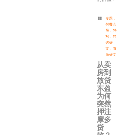
专题
，
付费会
员
，
特
写
，
精
选好
文
，
置
顶好文
从卖
房到
放贷
东盈
为何
突然
押注
摩多
贷
款？