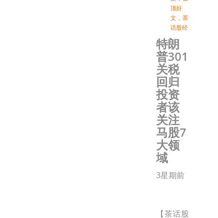
顶好
文
，
茶
话股经
特朗
普301
关税
回归
投资
者该
关注
马股7
大领
域
3星期前
【茶话股