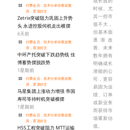
成长股的
付费会员
，
技术分析@逐波数
时候。尤
浪
，
置顶好文
其一些市
Zetrix突破阻力巩固上升势
值不大，
头 永进控股伺机走出横摆
但基本面
6天前
逐渐改
付费会员
，
技术分析@逐波数
善、未来
浪
，
置顶好文
中环产托突破下跌趋势线 佳
数年拥有
博蓄势摆脱跌势
明确成长
1星期前
潜能的公
司，更容
付费会员
，
技术分析@逐波数
浪
，
置顶好文
易因为业
马星集团上涨动力增强 帝国
绩、订单
寿司等待时机突破横摆
或新业务
1星期前
而获得市
付费会员
，
技术分析@逐波数
场重新估
浪
，
置顶好文
值。
HSS工程突破阻力 MTT运输