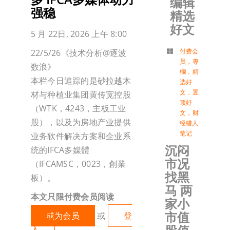
编辑
强稳
精选
加入会
好文
5 月 22日, 2026 上午 8:00
登入
付费会
22/5/26《技术分析@逐波
员
，
專
数浪》
欄
，
精
本栏今日追踪的是砂拉越木
选好
文
，
置
材与种植业集团黄传宽控股
顶好
（WTK，4243，主板工业
文
，
财
股），以及为房地产业提供
经猎人
笔记
业务软件解决方案和企业系
沉闷
统的IFCA多媒體
市况
（IFCAMSC，0023，創業
找黑
板）。
马 两
本文只限付费会员阅读
家小
市值
成为会员
或
登
入