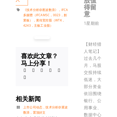
股值
得留
《技术分析@逐波数浪》
，
IFCA
意
多媒體（IFCAMSC，0023，創
業板）
，
黄传宽控股（WTK，
1星期前
4243，主板工业股）
【财经猎
人笔记】
喜欢此文章？
过去几个
马上分享！
月，马股
交投持续
低迷，大
部分资金
依旧围绕
相关新闻
银行、公
用事业、
上市公司动态
，
技术分析@逐波
数浪
，
置顶好文
数据中心