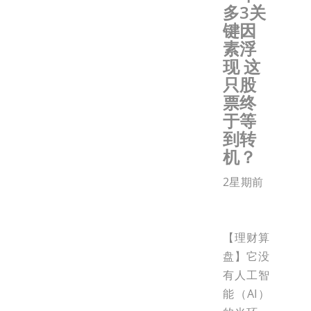
多3关
键因
素浮
现 这
只股
票终
于等
到转
机？
2星期前
【理财算
盘】它没
有人工智
能（AI）