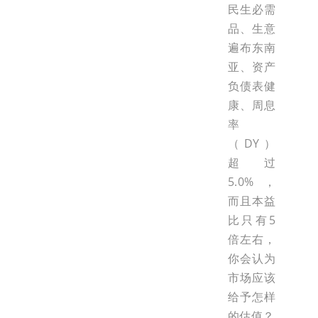
民生必需
品、生意
遍布东南
亚、资产
负债表健
康、周息
率
（DY）
超过
5.0%，
而且本益
比只有5
倍左右，
你会认为
市场应该
给予怎样
的估值？