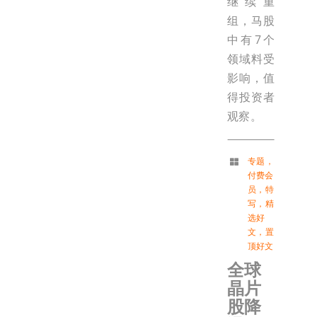
继续重
组，马股
中有7个
领域料受
影响，值
得投资者
观察。
专题
，
付费会
员
，
特
写
，
精
选好
文
，
置
顶好文
全球
晶片
股降