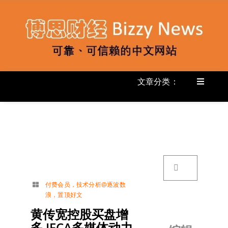
跳
过
内
容
文章分类：
Toggle
Navigat
首页
《
关于我
搜
索：
账号详
付费会员
，
技术分析@逐波数
浪
，
置顶好文
联络我
黄传宽控股买盘增
多 IFCA多媒体动力