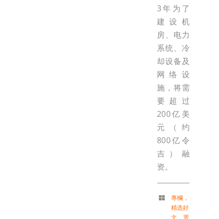
3年为了
建设机
房、电力
系统、冷
却设备及
网络设
施，将需
要超过
200亿美
元（约
800亿令
吉）融
资。
專欄
，
精选好
文
，
置