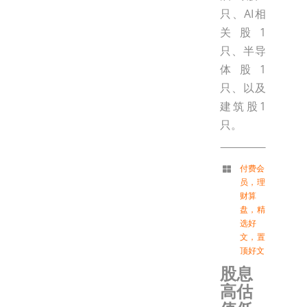
只、AI相
关股1
只、半导
体股1
只、以及
建筑股1
只。
付费会
员
，
理
财算
盘
，
精
选好
文
，
置
顶好文
股息
高估