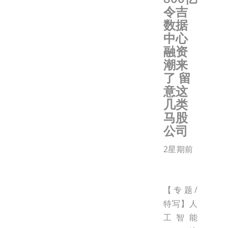
令吉
数据
中心
融资
潮来
了 留
意这
几类
马股
公司
2星期前
【专题/
特写】人
工智能