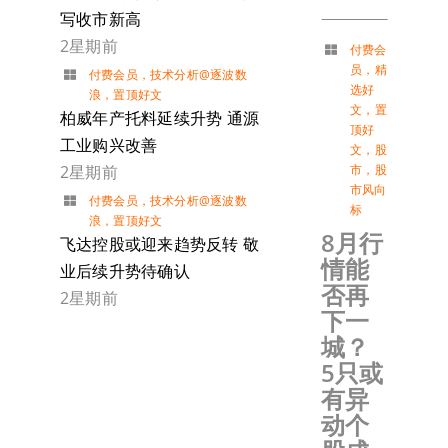
写收市新高
2星期前
付费会
员
，
精
付费会员
，
技术分析@逐波数
选好
浪
，
置顶好文
文
，
置
柏威年产托料延续升势 通源
顶好
工业购兴改善
文
，
股
2星期前
市
，
股
市风向
付费会员
，
技术分析@逐波数
标
浪
，
置顶好文
8月行
飞达控股或迎来趋势反转 敬
情能
业后续升势待确认
否再
2星期前
下一
城？
5只或
有异
动个