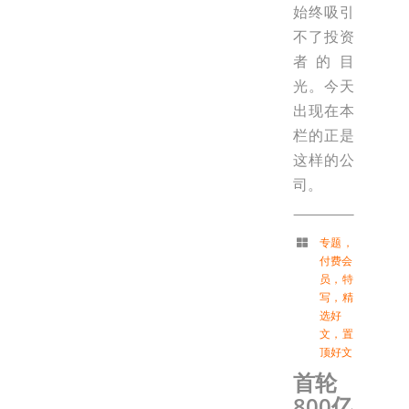
始终吸引
不了投资
者的目
光。今天
出现在本
栏的正是
这样的公
司。
专题
，
付费会
员
，
特
写
，
精
选好
文
，
置
顶好文
首轮
800亿