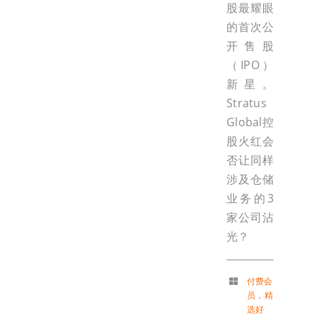
股最耀眼
的首次公
开售股
（IPO）
新星。
Stratus
Global控
股火红会
否让同样
涉及仓储
业务的3
家公司沾
光？
付费会
员
，
精
选好