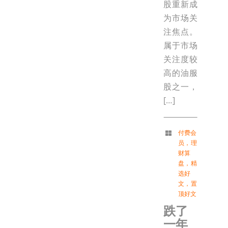
股重新成
为市场关
注焦点。
属于市场
关注度较
高的油服
股之一，
[…]
付费会
员
，
理
财算
盘
，
精
选好
文
，
置
顶好文
跌了
一年