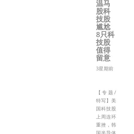
温马
股科
技股
尴尬
8只科
技股
值得
留意
3星期前
【专题/
特写】美
国科技股
上周连环
重挫，韩
国半导体