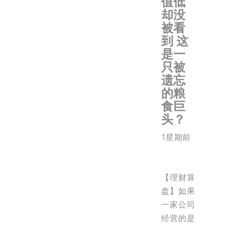
值低
却没
被看
到 这
是一
只被
遗忘
的粮
食巨
头？
1星期前
【理财算
盘】如果
一家公司
经营的是