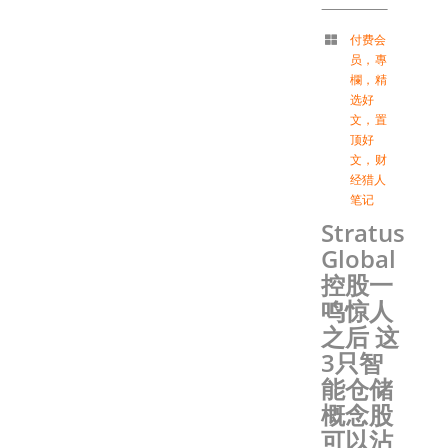
付费会
员
，
專
欄
，
精
选好
文
，
置
顶好
文
，
财
经猎人
笔记
Stratus
Global
控股一
鸣惊人
之后 这
3只智
能仓储
概念股
可以沾