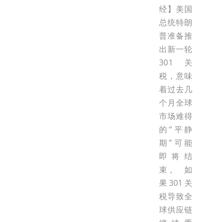
经】美国
总统特朗
普准备推
出新一轮
301关
税，意味
着过去几
个月全球
市场难得
的“平静
期”可能
即将结
束。 如
果301关
税导致全
球供应链