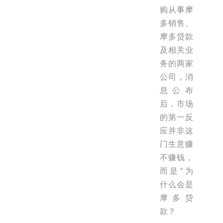
购从事摩
多销售、
摩多贷款
及相关业
务的两家
公司，消
息公布
后，市场
的第一反
应并非这
门生意赚
不赚钱，
而是“为
什么会是
摩多贷
款？