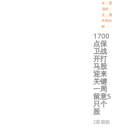
文
，
置
顶好
文
，
股
市风向
标
1700
点保
卫战
开打
马股
迎来
关键
一周
留意5
只个
股
2星期前