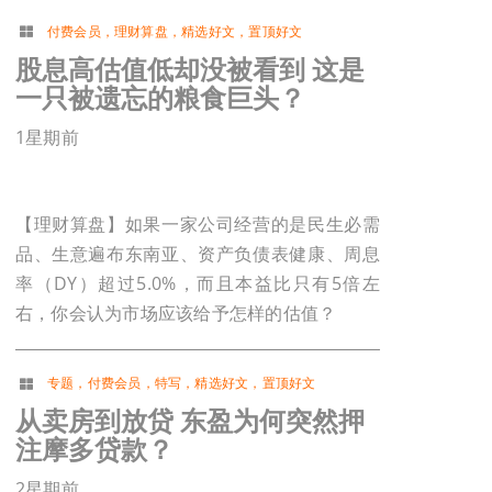
付费会员
，
理财算盘
，
精选好文
，
置顶好文
股息高估值低却没被看到 这是
一只被遗忘的粮食巨头？
1星期前
【理财算盘】如果一家公司经营的是民生必需
品、生意遍布东南亚、资产负债表健康、周息
率（DY）超过5.0%，而且本益比只有5倍左
右，你会认为市场应该给予怎样的估值？
专题
，
付费会员
，
特写
，
精选好文
，
置顶好文
从卖房到放贷 东盈为何突然押
注摩多贷款？
2星期前