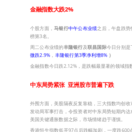
金融指数大跌2%
个股方面，
马银行
中午公布业绩
之后，午盘跌势惨
榜第3名。
周二公布业绩的
丰隆银行
及
联昌国际
今日分别是
微跌2.9%
，
丰隆银行第3季净利增8%
）
金融指数今日跌2.12%，是跌幅最显著的领域指
中东局势紧张 亚洲股市普遍下跌
外围方面，美股隔夜反复靠稳，三大指数均创收
发动局军事打击，令投资者对中东局势短期内达
美国关键通胀数据之际，市场情绪趋于谨慎。
香港恒生指数低开97点后跌幅加剧，一度跌600