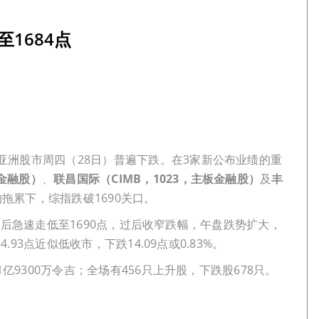
1684点
亚洲股市周四（28日）普遍下跌。在3家新公布业绩的重
板金融股）
、
联昌国际（CIMB，1023，主板金融股）
及
丰
拖累下，综指跌破1690关口。
91点后急速走低至1690点，过后收窄跌幅，午盘跌势扩大，
.93点近似低收市，下跌14.09点或0.83%。
1亿9300万令吉；全场有456只上升股，下跌股678只。