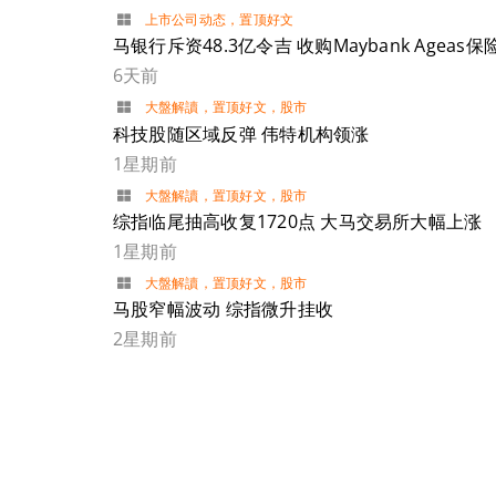
上市公司动态
，
置顶好文
马银行斥资48.3亿令吉 收购Maybank Ageas保
6天前
大盤解讀
，
置顶好文
，
股市
科技股随区域反弹 伟特机构领涨
1星期前
大盤解讀
，
置顶好文
，
股市
综指临尾抽高收复1720点 大马交易所大幅上涨
1星期前
大盤解讀
，
置顶好文
，
股市
马股窄幅波动 综指微升挂收
2星期前