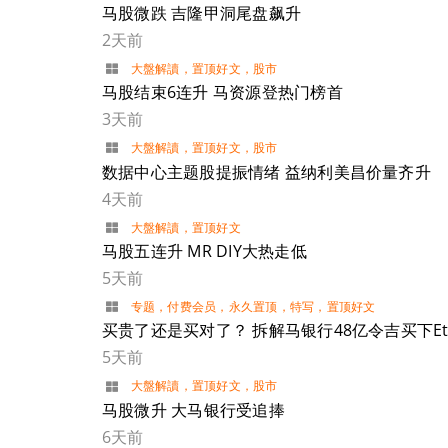
马股微跌 吉隆甲洞尾盘飙升
2天前
大盤解讀
，
置顶好文
，
股市
马股结束6连升 马资源登热门榜首
3天前
大盤解讀
，
置顶好文
，
股市
数据中心主题股提振情绪 益纳利美昌价量齐升
4天前
大盤解讀
，
置顶好文
马股五连升 MR DIY大热走低
5天前
专题
，
付费会员
，
永久置顶
，
特写
，
置顶好文
买贵了还是买对了？ 拆解马银行48亿令吉买下Et
5天前
大盤解讀
，
置顶好文
，
股市
马股微升 大马银行受追捧
6天前