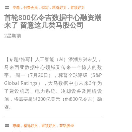
专题
，
付费会员
，
特写
，
精选好文
，
置顶好文
首轮800亿令吉数据中心融资潮
来了 留意这几类马股公司
2星期前
【专题/特写】人工智能（AI）浪潮方兴未艾，
马来西亚数据中心领域又传来一个惊人的数
字。 周一（7月20日），标普全球评级（S&P
Global Ratings），大马数据中心未来3年为
了建设机房、电力系统、冷却设备及网络设
施，将需要超过200亿美元（约800亿令吉）融
资。
專欄
，
精选好文
，
置顶好文
，
茶话股经