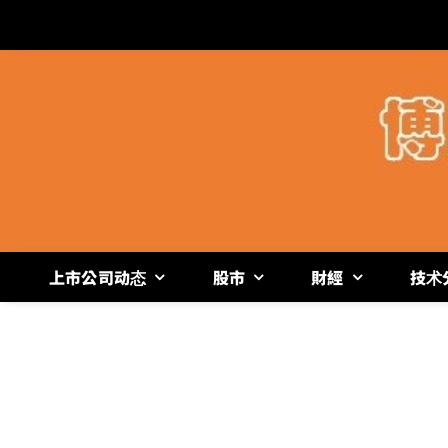
跳
过
内
容
上市公司动态
股市
財經
技术