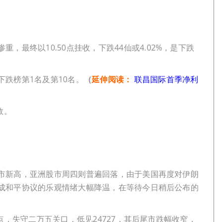
重，最终以10.50点挂收，下跌44仙或4.02%，是下跌
下跌榜第1名及第10名。
（
延伸阅读：
联昌国际首季净利
数。
市新高，亚洲股市周四则普遍回落，由于美国再度对伊朗
成和平协议的乐观情绪大幅降温，在等待今日稍后公布的
点，失守二万五关口，低见24727，其后尾市跌幅收窄，