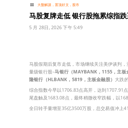
大盤解讀
，
置顶好文
，
股市
马股复牌走低 银行股拖累综指跌至
5 月 28日, 2026 下午 5:49
马股假期后复市走低，市场继续关注美伊谈判，
量级银行股–
马银行（MAYBANK，1155，主
隆银行（HLBANK，5819，主板金融股）
大跌的
综合指数今早以1706.83点高开，达到1707.
尾盘触及1683.08点，最终稍微收窄跌幅，以1684
全日转手量增至35亿3500万股，总交易值冲上4