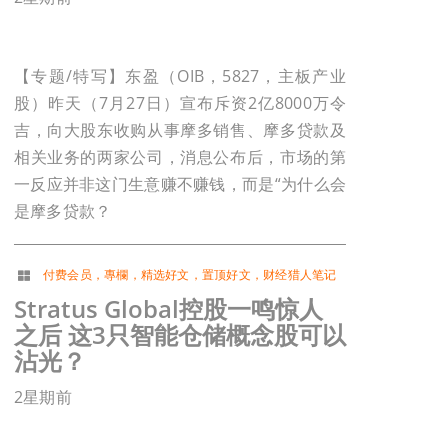
【专题/特写】东盈（OIB，5827，主板产业
股）昨天（7月27日）宣布斥资2亿8000万令
吉，向大股东收购从事摩多销售、摩多贷款及
相关业务的两家公司，消息公布后，市场的第
一反应并非这门生意赚不赚钱，而是“为什么会
是摩多贷款？
付费会员
，
專欄
，
精选好文
，
置顶好文
，
财经猎人笔记
Stratus Global控股一鸣惊人
之后 这3只智能仓储概念股可以
沾光？
2星期前