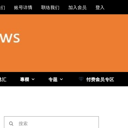
我们
账号详情
联络我们
加入会员
登入
总汇
專欄
专题
付费会员专区
《博
搜
索：