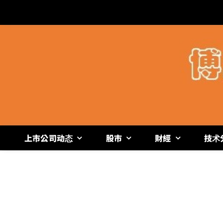
跳
过
内
容
上市公司动态
股市
財經
技术