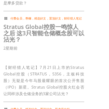
是摩多贷款？
付费会员
，
專欄
，
精选好文
，
置顶好文
，
财经猎人笔记
Stratus Global控股一鸣惊人
之后 这3只智能仓储概念股可以
沾光？
2星期前
【财经猎人笔记】7月21日上市的Stratus
Global控股（STRATUS，5356，主板科技
股）无疑是今年马股最耀眼的首次公开售股
（IPO）新星。Stratus Global控股火红会否
让同样涉及仓储业务的3家公司沾光？