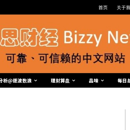
首页
关于
分析@逐波数浪
理财算盘
品味
每日