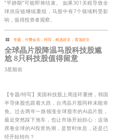
“平静期”可能即将结束。 如果301关税导致全
球供应链继续重组，马股中有7个领域料受影
响，值得投资者观察。
专题
，
付费会员
，
特写
，
精选好文
，
置顶好文
全球晶片股降温马股科技股尴
尬 8只科技股值得留意
3星期前
【专题/特写】美国科技股上周连环重挫，韩国
半导体股也跟着大跌，台湾晶片股同样未能幸
免。过去两年一路领涨全球股市的AI晶片股，
最近突然踩下煞车，也让市场开始担心：这场
席卷全球的AI投资热潮，是暂时休息，还是已
经开始转向？