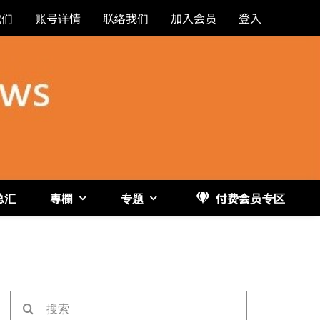
我们
账号详情
联络我们
加入会员
登入
总汇
專欄
专题
付费会员专区
《博
搜
索：