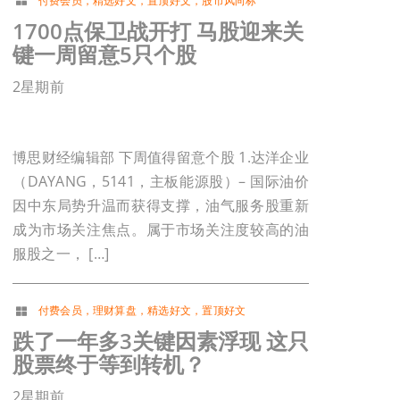
付费会员
，
精选好文
，
置顶好文
，
股市风向标
1700点保卫战开打 马股迎来关
键一周留意5只个股
2星期前
博思财经编辑部 下周值得留意个股 1.达洋企业
（DAYANG，5141，主板能源股）– 国际油价
因中东局势升温而获得支撑，油气服务股重新
成为市场关注焦点。属于市场关注度较高的油
服股之一， […]
付费会员
，
理财算盘
，
精选好文
，
置顶好文
跌了一年多3关键因素浮现 这只
股票终于等到转机？
2星期前