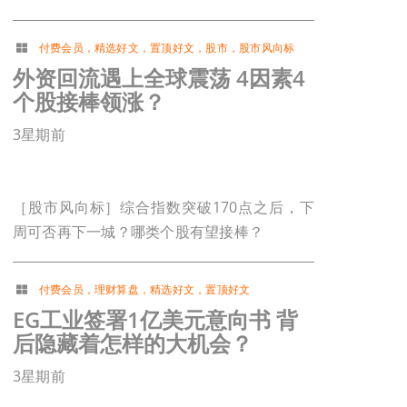
付费会员
，
精选好文
，
置顶好文
，
股市
，
股市风向标
外资回流遇上全球震荡 4因素4
个股接棒领涨？
3星期前
［股市风向标］综合指数突破170点之后，下
周可否再下一城？哪类个股有望接棒？
付费会员
，
理财算盘
，
精选好文
，
置顶好文
EG工业签署1亿美元意向书 背
后隐藏着怎样的大机会？
3星期前