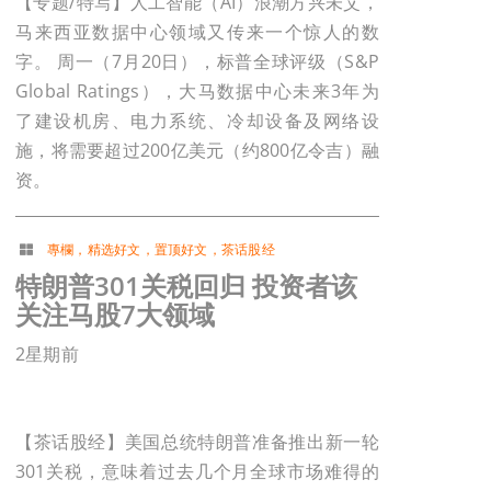
【专题/特写】人工智能（AI）浪潮方兴未艾，
马来西亚数据中心领域又传来一个惊人的数
字。 周一（7月20日），标普全球评级（S&P
Global Ratings），大马数据中心未来3年为
了建设机房、电力系统、冷却设备及网络设
施，将需要超过200亿美元（约800亿令吉）融
资。
專欄
，
精选好文
，
置顶好文
，
茶话股经
特朗普301关税回归 投资者该
关注马股7大领域
2星期前
【茶话股经】美国总统特朗普准备推出新一轮
301关税，意味着过去几个月全球市场难得的