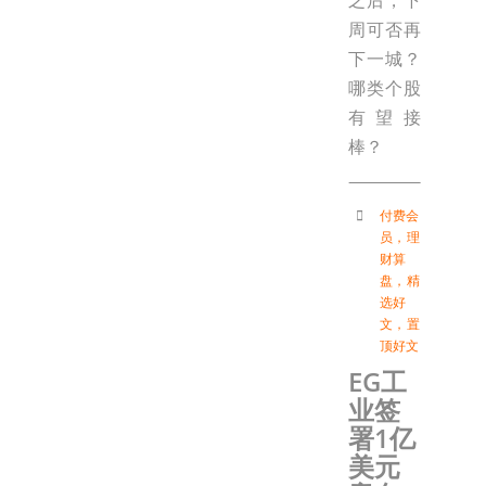
周可否再
下一城？
哪类个股
有望接
棒？
付费会
员
，
理
财算
盘
，
精
选好
文
，
置
顶好文
EG工
业签
署1亿
美元