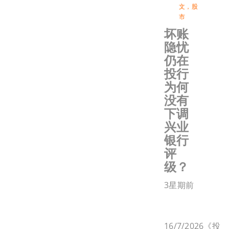
文
，
股
市
坏账
隐忧
仍在
投行
为何
没有
下调
兴业
银行
评
级？
3星期前
16/7/2026《投