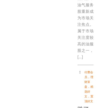
油气服务
股重新成
为市场关
注焦点。
属于市场
关注度较
高的油服
股之一，
[…]
付费会
员
，
理
财算
盘
，
精
选好
文
，
置
顶好文