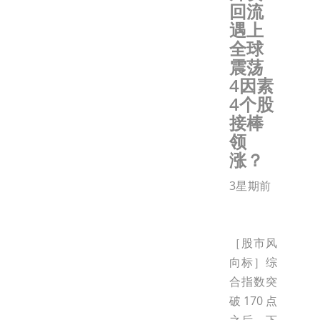
回流
遇上
全球
震荡
4因素
4个股
接棒
领
涨？
3星期前
［股市风
向标］综
合指数突
破170点
之后，下