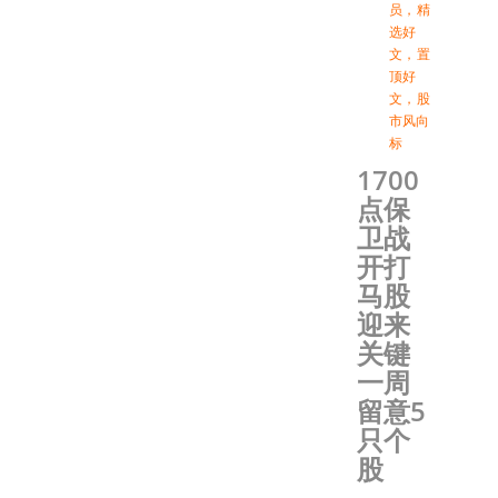
员
，
精
选好
文
，
置
顶好
文
，
股
市风向
标
1700
点保
卫战
开打
马股
迎来
关键
一周
留意5
只个
股