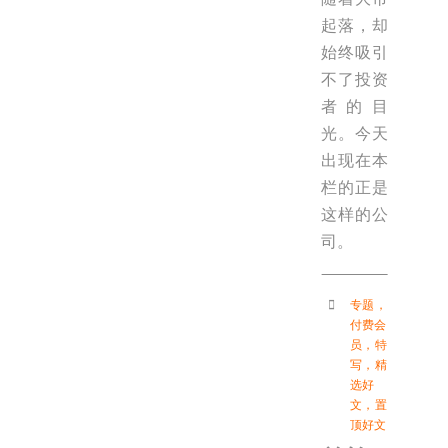
起落，却
始终吸引
不了投资
者的目
光。今天
出现在本
栏的正是
这样的公
司。
专题
，
付费会
员
，
特
写
，
精
选好
文
，
置
顶好文