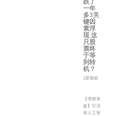
跌了
一年
多3关
键因
素浮
现 这
只股
票终
于等
到转
机？
2星期前
【理财算
盘】它没
有人工智