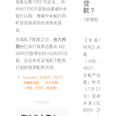
贷
筹集总数1705 万令吉 。另
款？
外的1700万股新由挪威中央
银行认购。挪威中央银行同
1星期前
时管理政府的全球养老基
金。
完成私下配股之后，
合大控
【专题/
股
的已发行股票总数从 6亿
特写】东
2000万股增加到 6亿8200万
盈
股。达证券是这项私下配售
（OIB，
计划的股票配售代理。
5827，
主板产业
Solarvest（SLVEST，0215，
股）昨天
主板能源股）
，
合大控股
（HKB，0359，创业板）
（7月27
日）宣布
斥资2亿
8000万