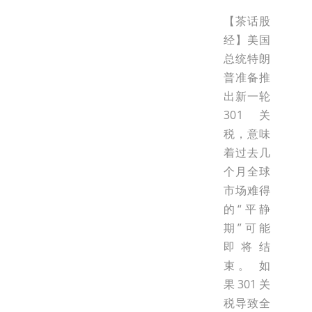
【茶话股
经】美国
总统特朗
普准备推
出新一轮
301关
税，意味
着过去几
个月全球
市场难得
的“平静
期”可能
即将结
束。 如
果301关
税导致全