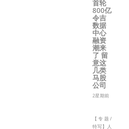
首轮
800亿
令吉
数据
中心
融资
潮来
了 留
意这
几类
马股
公司
2星期前
【专题/
特写】人