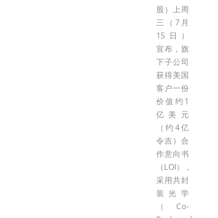
股）上周
三（7月
15日）
宣布，旗
下子公司
获得美国
客户一份
价值约1
亿美元
（约4亿
令吉）合
作意向书
（LOI），
采用共封
装光学
（Co-