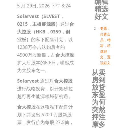
编辑
5 月 29日, 2026 下午 8:24
精选
加入会
好文
Solarvest
（
SLVEST
，
0215
，主板能源股）
通过
合
登入
专题
，
大控股（HKB，0359，创
付费会
业板）
的私下配售计划，以
员
，
特
写
，
精
1238万令吉认购后者的
选好
4500万股新股，占
合大控股
文
，
置
扩大后股本的6.6%，崛起成
顶好文
为大股东之一。
从卖
房到
Solarvest
通过对
合大控股
放贷
进行战略投资，以开拓砂拉
东盈
越可再生能源领域新机遇。
为何
合大控股
在这项私下配售计
突然
划下共发出 6200 万股新股
押注
票，发行价为每股 27.5仙，
摩多