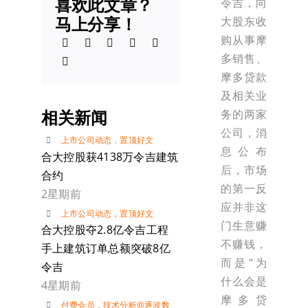
喜欢此文章？
令吉，向
马上分享！
大股东收
购从事摩
多销售、
摩多贷款
及相关业
相关新闻
务的两家
公司，消
上市公司动态
，
置顶好文
息公布
合大控股获4138万令吉建筑
后，市场
合约
的第一反
2星期前
应并非这
上市公司动态
，
置顶好文
门生意赚
合大控股夺2.8亿令吉工程
不赚钱，
手上建筑订单总额突破8亿
而是“为
令吉
什么会是
4星期前
摩多贷
付费会员
，
技术分析@逐波数