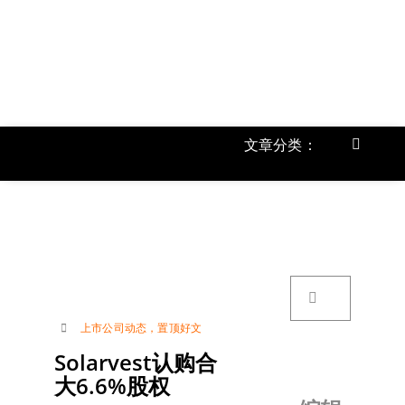
跳
过
内
容
文章分类：
Toggle
Navigat
首页
《
关于我
搜
索：
账号详
上市公司动态
，
置顶好文
Solarvest认购合
联络我
大6.6%股权