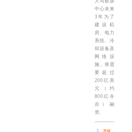
大马数据
中心未来
3年为了
建设机
房、电力
系统、冷
却设备及
网络设
施，将需
要超过
200亿美
元（约
800亿令
吉）融
资。
專欄
，