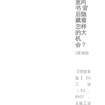
意向
书 背
后隐
藏着
怎样
的大
机
会？
3星期前
【理财算
盘】EG
工业
（EG，
8907，
主板工业