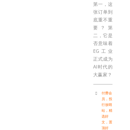
第一，这
张订单到
底重不重
要？第
二，它是
否意味着
EG工业
正式成为
AI时代的
大赢家？
付费会
员
，
投
行放哨
站
，
精
选好
文
，
置
顶好