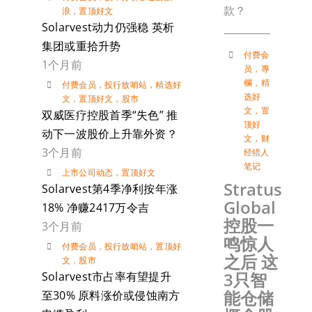
款？
浪
，
置顶好文
Solarvest动力仍强稳 英析
集团或重拾升势
付费会
1个月前
员
，
專
欄
，
精
付费会员
，
投行放哨站
，
精选好
选好
文
，
置顶好文
，
股市
文
，
置
双威医疗控股首季“失色” 推
顶好
动下一波股价上升靠外资？
文
，
财
3个月前
经猎人
笔记
上市公司动态
，
置顶好文
Stratus
Solarvest第4季净利按年涨
Global
18% 净赚2417万令吉
控股一
3个月前
鸣惊人
付费会员
，
投行放哨站
，
置顶好
之后 这
文
，
股市
3只智
Solarvest市占率有望提升
能仓储
至30% 原料涨价或侵蚀南方