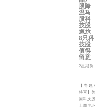
股降
温马
股科
技股
尴尬
8只科
技股
值得
留意
2星期前
【专题/
特写】美
国科技股
上周连环