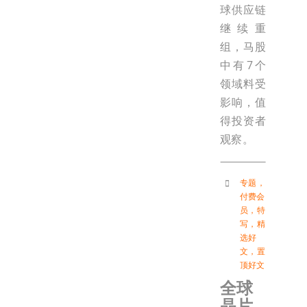
球供应链
继续重
组，马股
中有7个
领域料受
影响，值
得投资者
观察。
专题
，
付费会
员
，
特
写
，
精
选好
文
，
置
顶好文
全球
晶片