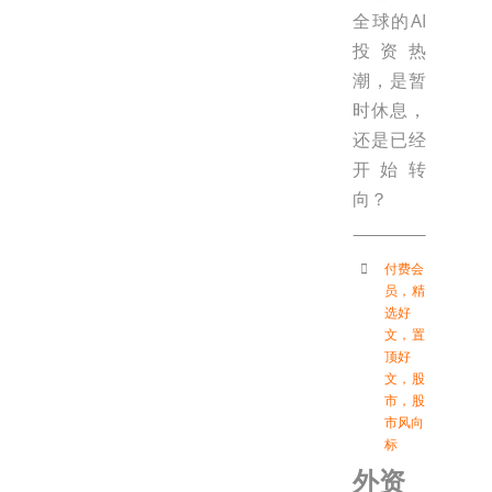
全球的AI
投资热
潮，是暂
时休息，
还是已经
开始转
向？
付费会
员
，
精
选好
文
，
置
顶好
文
，
股
市
，
股
市风向
标
外资