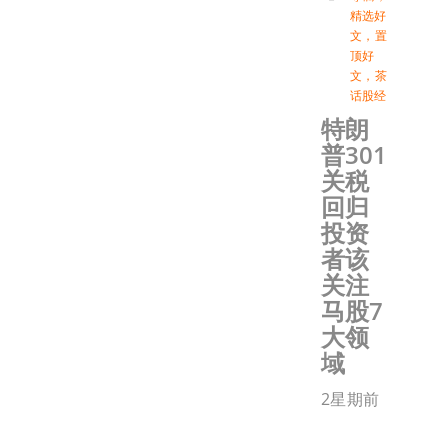
精选好
文
，
置
顶好
文
，
茶
话股经
特朗
普301
关税
回归
投资
者该
关注
马股7
大领
域
2星期前