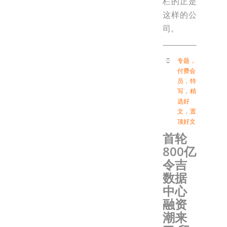
栏的正是
这样的公
司。
专题
，
付费会
员
，
特
写
，
精
选好
文
，
置
顶好文
首轮
800亿
令吉
数据
中心
融资
潮来