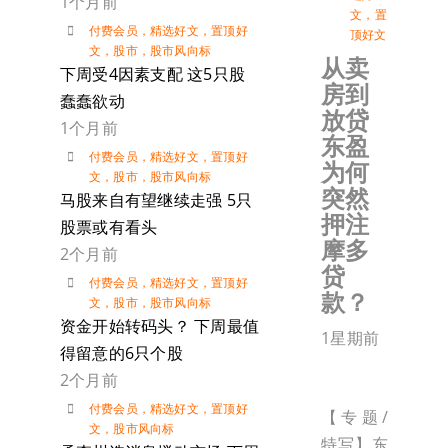
1个月前
文
，
置
付费会员
，
精选好文
，
置顶好
顶好文
文
，
股市
，
股市风向标
从卖
下周受4因素支配 这5只股
房到
蠢蠢欲动
放贷
1个月前
东盈
付费会员
，
精选好文
，
置顶好
为何
文
，
股市
，
股市风向标
突然
马股来自有望继续走强 5只
押注
股票或有看头
摩多
2个月前
贷
付费会员
，
精选好文
，
置顶好
款？
文
，
股市
，
股市风向标
资金开始转码头？ 下周最值
1星期前
得留意的6只个股
2个月前
付费会员
，
精选好文
，
置顶好
【专题/
文
，
股市风向标
特写】东