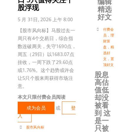
编辑
股浮现
精选
加入会
好文
5 月 31日, 2026 上午 8:00
登入
付费会
【股市风向标】马股过去一
员
，
理
周只有4个交易日，综合指
财算
数连破两关，失守1690点，
盘
，
精
选好
周五（29日）以1683.07点
文
，
置
挂收，一周下跌了29.60点
顶好文
或1.76%。这个趋势或许会
股息
让5只个股来周获得市场注
高估
意。
值低
却没
本文只限付费会员阅读
被看
成为会员
或
登
到 这
入
是一
只被
股市风向标