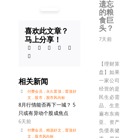
遗忘
的粮
食巨
头？
喜欢此文章？
马上分享！
7天前
【理财算
盘】如果
相关新闻
一家公司
经营的是
付费会员
，
永久置顶
，
置顶好
民生必需
文
，
股市
，
股市风向标
8月行情能否再下一城？ 5
品、生意
只或有异动个股成焦点
遍布东南
6天前
亚、资产
负债表健
付费会员
，
精选好文
，
置顶好
文
，
股市风向标