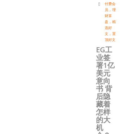
付费会
员
，
理
财算
盘
，
精
选好
文
，
置
顶好文
EG工
业签
署1亿
美元
意向
书 背
后隐
藏着
怎样
的大
机