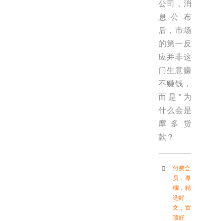
公司，消
息公布
后，市场
的第一反
应并非这
门生意赚
不赚钱，
而是“为
什么会是
摩多贷
款？
付费会
员
，
專
欄
，
精
选好
文
，
置
顶好