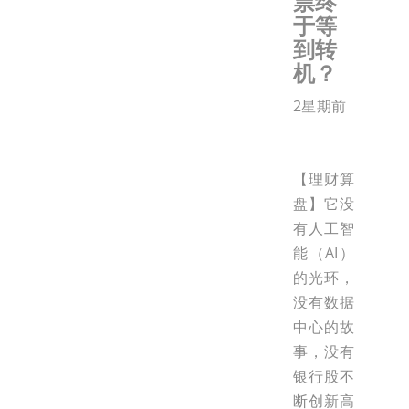
票终
于等
到转
机？
2星期前
【理财算
盘】它没
有人工智
能（AI）
的光环，
没有数据
中心的故
事，没有
银行股不
断创新高