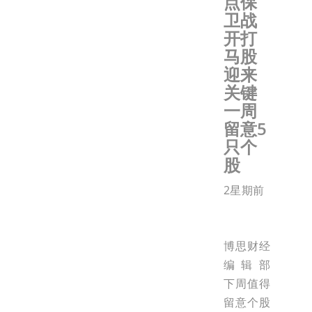
点保
卫战
开打
马股
迎来
关键
一周
留意5
只个
股
2星期前
博思财经
编辑部
下周值得
留意个股