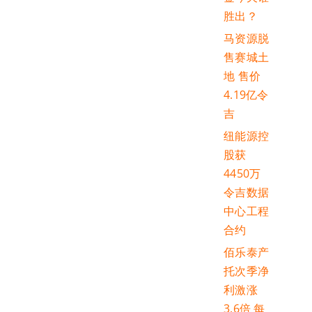
胜出？
马资源脱
售赛城土
地 售价
4.19亿令
吉
纽能源控
股获
4450万
令吉数据
中心工程
合约
佰乐泰产
托次季净
利激涨
3.6倍 每