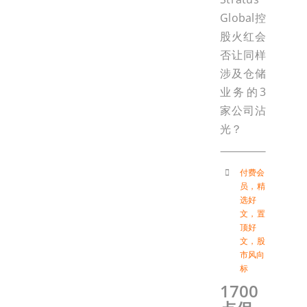
Global控
股火红会
否让同样
涉及仓储
业务的3
家公司沾
光？
付费会
员
，
精
选好
文
，
置
顶好
文
，
股
市风向
标
1700