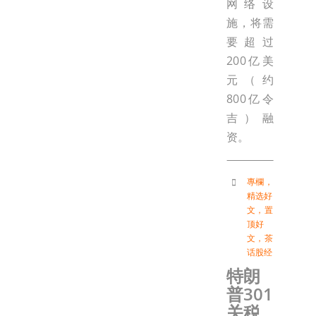
网络设
施，将需
要超过
200亿美
元（约
800亿令
吉）融
资。
專欄
，
精选好
文
，
置
顶好
文
，
茶
话股经
特朗
普301
关税