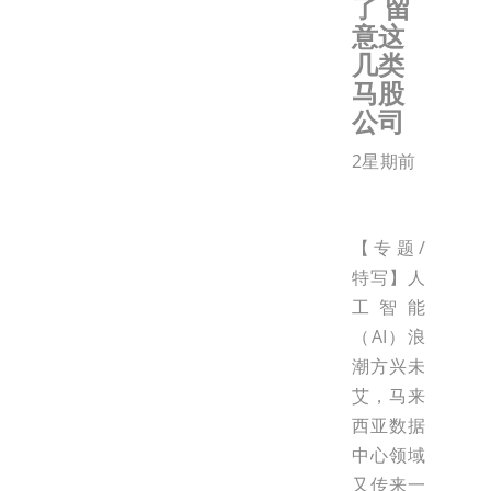
了 留
意这
几类
马股
公司
2星期前
【专题/
特写】人
工智能
（AI）浪
潮方兴未
艾，马来
西亚数据
中心领域
又传来一