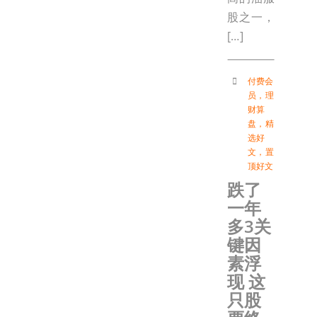
股之一，
[…]
付费会
员
，
理
财算
盘
，
精
选好
文
，
置
顶好文
跌了
一年
多3关
键因
素浮
现 这
只股