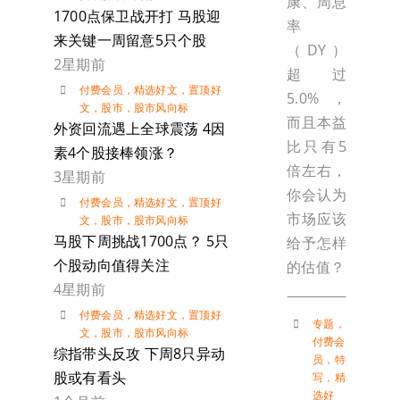
康、周息
1700点保卫战开打 马股迎
率
来关键一周留意5只个股
（DY）
2星期前
超过
付费会员
，
精选好文
，
置顶好
5.0%，
文
，
股市
，
股市风向标
而且本益
外资回流遇上全球震荡 4因
比只有5
素4个股接棒领涨？
倍左右，
3星期前
你会认为
付费会员
，
精选好文
，
置顶好
市场应该
文
，
股市
，
股市风向标
马股下周挑战1700点？ 5只
给予怎样
个股动向值得关注
的估值？
4星期前
付费会员
，
精选好文
，
置顶好
专题
，
文
，
股市
，
股市风向标
付费会
综指带头反攻 下周8只异动
员
，
特
股或有看头
写
，
精
选好