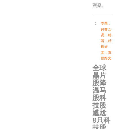
观察。
专题
，
付费会
员
，
特
写
，
精
选好
文
，
置
顶好文
全球
晶片
股降
温马
股科
技股
尴尬
8只科
技股