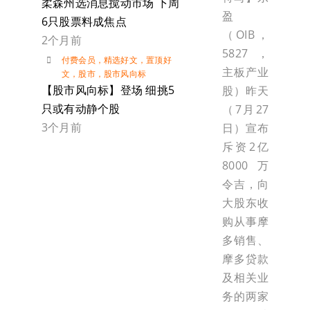
柔森州选消息搅动市场 下周
盈
6只股票料成焦点
（OIB，
2个月前
5827，
付费会员
，
精选好文
，
置顶好
主板产业
文
，
股市
，
股市风向标
【股市风向标】登场 细挑5
股）昨天
只或有动静个股
（7月27
3个月前
日）宣布
斥资2亿
8000万
令吉，向
大股东收
购从事摩
多销售、
摩多贷款
及相关业
务的两家