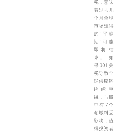
税，意味
着过去几
个月全球
市场难得
的“平静
期”可能
即将结
束。 如
果301关
税导致全
球供应链
继续重
组，马股
中有7个
领域料受
影响，值
得投资者