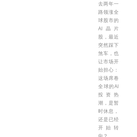
去两年一
路领涨全
球股市的
AI晶片
股，最近
突然踩下
煞车，也
让市场开
始担心：
这场席卷
全球的AI
投资热
潮，是暂
时休息，
还是已经
开始转
向？