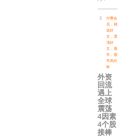
付费会
员
，
精
选好
文
，
置
顶好
文
，
股
市
，
股
市风向
标
外资
回流
遇上
全球
震荡
4因素
4个股
接棒