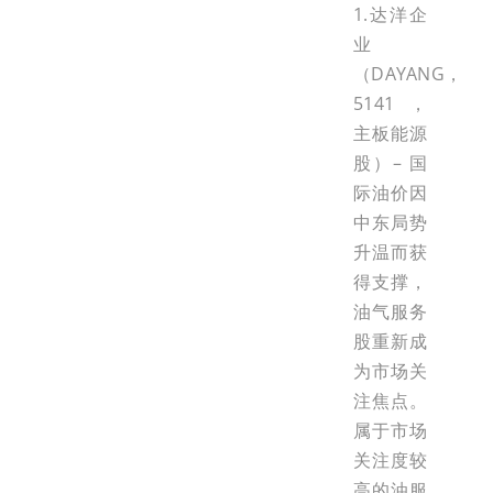
1.达洋企
业
（DAYANG，
5141，
主板能源
股）– 国
际油价因
中东局势
升温而获
得支撑，
油气服务
股重新成
为市场关
注焦点。
属于市场
关注度较
高的油服