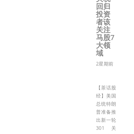
回归
投资
者该
关注
马股7
大领
域
2星期前
【茶话股
经】美国
总统特朗
普准备推
出新一轮
301关