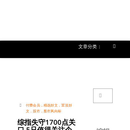
跳
过
内
容
文章分类：
Toggle
Navigat
首页
《
关于我
搜
索：
账号详
付费会员
，
精选好文
，
置顶好
文
，
股市
，
股市风向标
联络我
综指失守1700点关
口 5只值得关注个