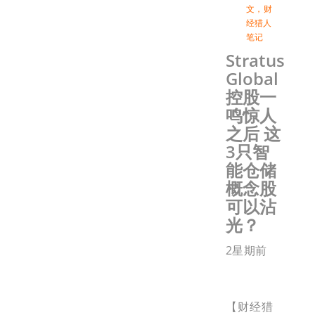
文
，
财
经猎人
笔记
Stratus
Global
控股一
鸣惊人
之后 这
3只智
能仓储
概念股
可以沾
光？
2星期前
【财经猎