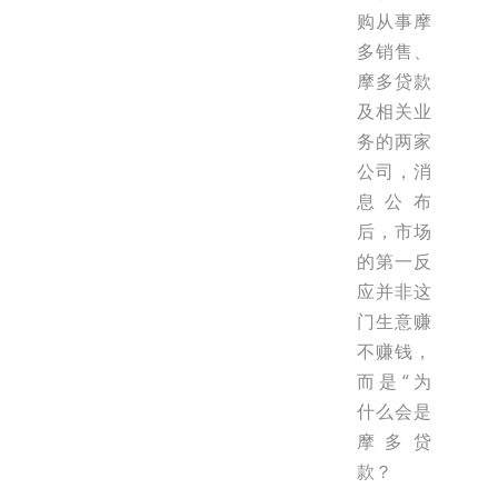
购从事摩
多销售、
摩多贷款
及相关业
务的两家
公司，消
息公布
后，市场
的第一反
应并非这
门生意赚
不赚钱，
而是“为
什么会是
摩多贷
款？