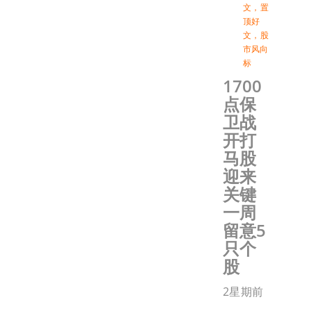
文
，
置
顶好
文
，
股
市风向
标
1700
点保
卫战
开打
马股
迎来
关键
一周
留意5
只个
股
2星期前