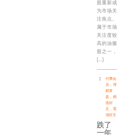
股重新成
为市场关
注焦点。
属于市场
关注度较
高的油服
股之一，
[…]
付费会
员
，
理
财算
盘
，
精
选好
文
，
置
顶好文
跌了
一年