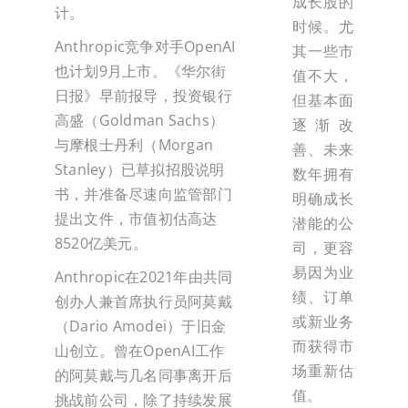
成长股的
计。
时候。尤
Anthropic竞争对手OpenAI
其一些市
也计划9月上市。《华尔街
值不大，
日报》早前报导，投资银行
但基本面
高盛（Goldman Sachs）
逐渐改
与摩根士丹利（Morgan
善、未来
Stanley）已草拟招股说明
数年拥有
书，并准备尽速向监管部门
明确成长
提出文件，市值初估高达
潜能的公
8520亿美元。
司，更容
易因为业
Anthropic在2021年由共同
绩、订单
创办人兼首席执行员阿莫戴
或新业务
（Dario Amodei）于旧金
而获得市
山创立。曾在OpenAI工作
场重新估
的阿莫戴与几名同事离开后
值。
挑战前公司，除了持续发展