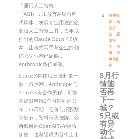
「通用人工智慧」
（AGI），未放弃AI结合程
付费会
员
，
精
式软体，发展专业用途的企
选好
业版人工智慧工具，去年底
文
，
置
推出的Claude Opus 4.5版
顶好
文
，
股
本，让程式写手与企业白领
市
，
股
忧心失业潮已届临，
市风向
Anthropic身价暴涨。
标
8月行
Space X将在12日掀起第一
情能
波上市热潮，Anthropic与
否再
Space X有合作关係，可能
下一
在提出申请2个月期间内公
城？
布上市日期、定价与招股数
5只或
等细节，预料秋天挂牌。众
有异
所瞩目的OpenAI仍在快马
动个
加鞭，也希望成为首个上市