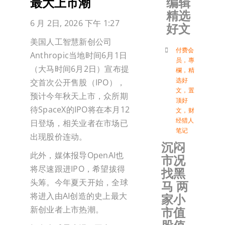
编辑
最大上市潮
精选
加入会
6 月 2日, 2026 下午 1:27
好文
美国人工智慧新创公司
登入
付费会
Anthropic当地时间6月1日
员
，
專
（大马时间6月2日）宣布提
欄
，
精
选好
交首次公开售股（IPO），
文
，
置
预计今年秋天上市，众所期
顶好
待SpaceX的IPO将在本月12
文
，
财
经猎人
日登场，相关业者在市场已
笔记
出现股价连动。
沉闷
此外，媒体报导OpenAI也
市况
将尽速跟进IPO，希望拔得
找黑
头筹。今年夏天开始，全球
马 两
将进入由AI创造的史上最大
家小
市值
新创业者上市热潮。