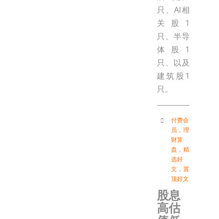
只、AI相
关股1
只、半导
体股1
只、以及
建筑股1
只。
付费会
员
，
理
财算
盘
，
精
选好
文
，
置
顶好文
股息
高估