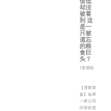
值低
却没
被看
到 这
是一
只被
遗忘
的粮
食巨
头？
1星期前
【理财算
盘】如果
一家公司
经营的是