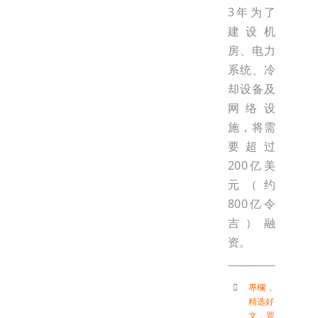
3年为了
建设机
房、电力
系统、冷
却设备及
网络设
施，将需
要超过
200亿美
元（约
800亿令
吉）融
资。
專欄
，
精选好
文
，
置