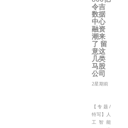
令吉
数据
中心
融资
潮来
了 留
意这
几类
马股
公司
2星期前
【专题/
特写】人
工智能