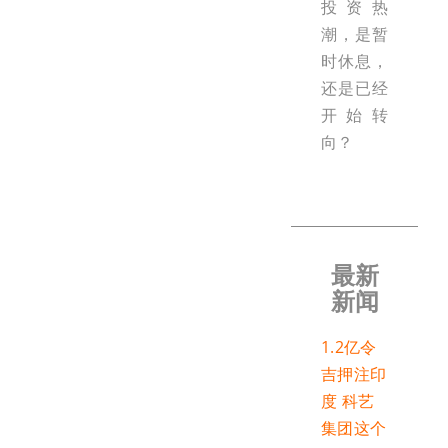
投资热
潮，是暂
时休息，
还是已经
开始转
向？
最新
新闻
1.2亿令
吉押注印
度 科艺
集团这个