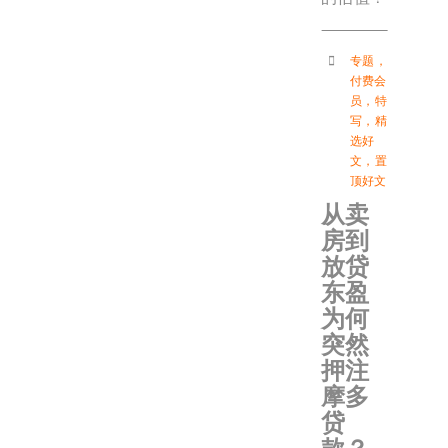
专题
，
付费会
员
，
特
写
，
精
选好
文
，
置
顶好文
从卖
房到
放贷
东盈
为何
突然
押注
摩多
贷
款？