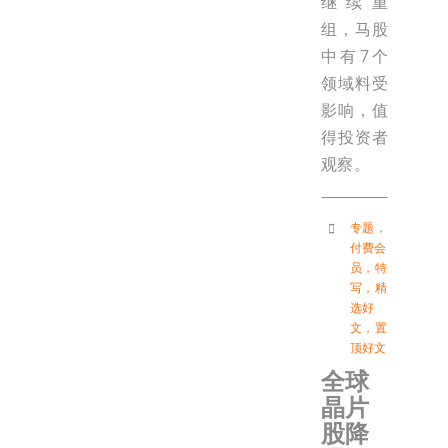
继续重
组，马股
中有7个
领域料受
影响，值
得投资者
观察。
专题
，
付费会
员
，
特
写
，
精
选好
文
，
置
顶好文
全球
晶片
股降