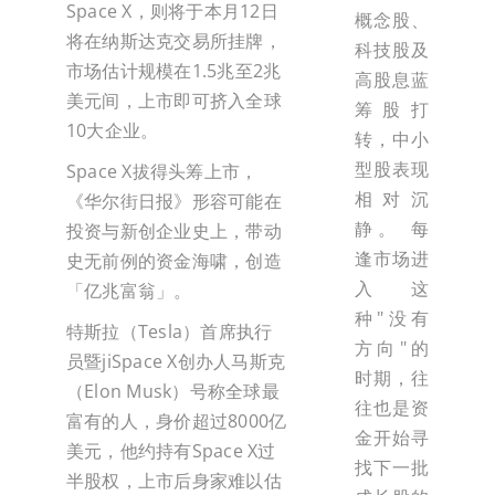
Space X，则将于本月12日
概念股、
将在纳斯达克交易所挂牌，
科技股及
市场估计规模在1.5兆至2兆
高股息蓝
美元间，上市即可挤入全球
筹股打
10大企业。
转，中小
型股表现
Space X拔得头筹上市，
相对沉
《华尔街日报》形容可能在
静。 每
投资与新创企业史上，带动
逢市场进
史无前例的资金海啸，创造
入这
「亿兆富翁」。
种"没有
特斯拉（Tesla）首席执行
方向"的
员暨jiSpace X创办人马斯克
时期，往
（Elon Musk）号称全球最
往也是资
富有的人，身价超过8000亿
金开始寻
美元，他约持有Space X过
找下一批
半股权，上市后身家难以估