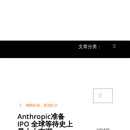
跳
过
内
容
文章分类：
Toggle
Navigat
首页
《
关于我
搜
索：
账号详
國際財經
，
置顶好文
Anthropic准备
联络我
IPO 全球等待史上