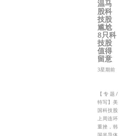
温马
股科
技股
尴尬
8只科
技股
值得
留意
3星期前
【专题/
特写】美
国科技股
上周连环
重挫，韩
国半导体