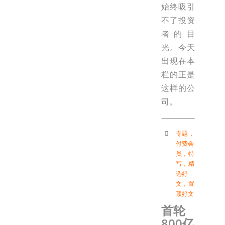
始终吸引
不了投资
者的目
光。今天
出现在本
栏的正是
这样的公
司。
专题
，
付费会
员
，
特
写
，
精
选好
文
，
置
顶好文
首轮
800亿