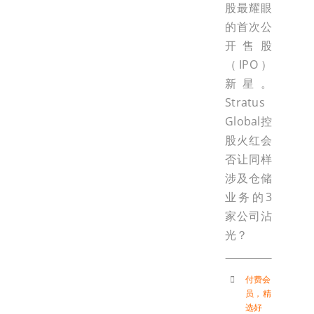
股最耀眼
的首次公
开售股
（IPO）
新星。
Stratus
Global控
股火红会
否让同样
涉及仓储
业务的3
家公司沾
光？
付费会
员
，
精
选好