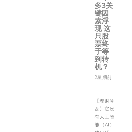
多3关
键因
素浮
现 这
只股
票终
于等
到转
机？
2星期前
【理财算
盘】它没
有人工智
能（AI）