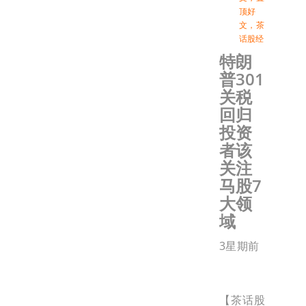
顶好
文
，
茶
话股经
特朗
普301
关税
回归
投资
者该
关注
马股7
大领
域
3星期前
【茶话股