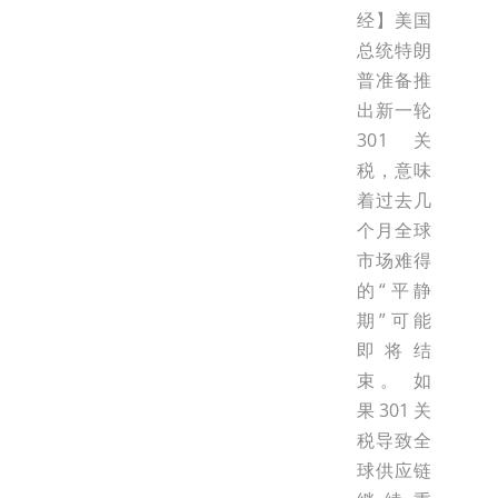
经】美国
总统特朗
普准备推
出新一轮
301关
税，意味
着过去几
个月全球
市场难得
的“平静
期”可能
即将结
束。 如
果301关
税导致全
球供应链