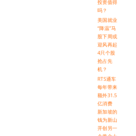
投资值得
吗？
美国就业
“降温”马
股下周或
迎风再起
4只个股
抢占先
机？
RTS通车
每年带来
额外31.5
亿消费
新加坡的
钱为新山
开创另一