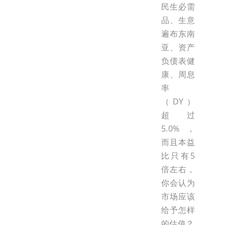
民生必需
品、生意
遍布东南
亚、资产
负债表健
康、周息
率
（DY）
超过
5.0%，
而且本益
比只有5
倍左右，
你会认为
市场应该
给予怎样
的估值？