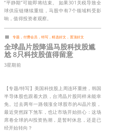
“平静期”可能即将结束。 如果301关税导致全
球供应链继续重组，马股中有7个领域料受影
响，值得投资者观察。
专题
，
付费会员
，
特写
，
精选好文
，
置顶好文
全球晶片股降温马股科技股尴
尬 8只科技股值得留意
3星期前
【专题/特写】美国科技股上周连环重挫，韩国
半导体股也跟着大跌，台湾晶片股同样未能幸
免。过去两年一路领涨全球股市的AI晶片股，
最近突然踩下煞车，也让市场开始担心：这场
席卷全球的AI投资热潮，是暂时休息，还是已
经开始转向？