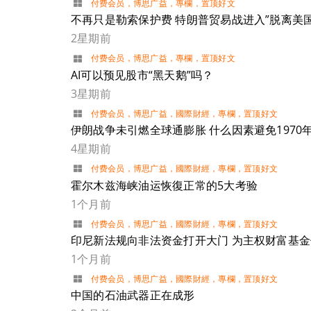
付费会员
，
博思广益
，
專欄
，
置顶好文
不再只是勒索保护费 特朗普贸易战进入”脱离美
2星期前
付费会员
，
博思广益
，
專欄
，
置顶好文
AI可以预见股市“黑天鹅”吗？
3星期前
付费会员
，
博思广益
，
國際財經
，
專欄
，
置顶好文
伊朗战争未引燃全球通膨胀 什么因素避免197
4星期前
付费会员
，
博思广益
，
國際財經
，
專欄
，
置顶好文
霍尔木兹海峡油运恢復正常的5大考验
1个月前
付费会员
，
博思广益
，
國際財經
，
專欄
，
置顶好文
印尼新法规向非法资金打开大门 为主权财富基
1个月前
付费会员
，
博思广益
，
國際財經
，
專欄
，
置顶好文
中国的石油武器正在成形