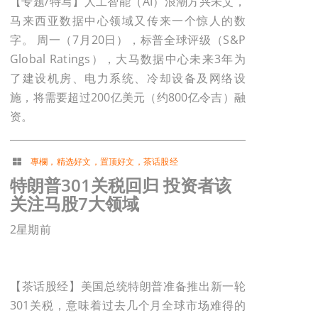
【专题/特写】人工智能（AI）浪潮方兴未艾，
马来西亚数据中心领域又传来一个惊人的数
字。 周一（7月20日），标普全球评级（S&P
Global Ratings），大马数据中心未来3年为
了建设机房、电力系统、冷却设备及网络设
施，将需要超过200亿美元（约800亿令吉）融
资。
專欄
，
精选好文
，
置顶好文
，
茶话股经
特朗普301关税回归 投资者该
关注马股7大领域
2星期前
【茶话股经】美国总统特朗普准备推出新一轮
301关税，意味着过去几个月全球市场难得的