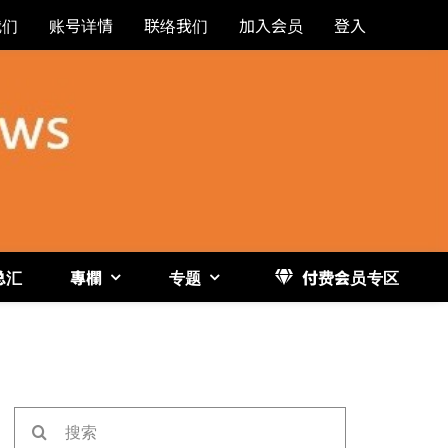
我们
账号详情
联络我们
加入会员
登入
总汇
專欄
专题
付费会员专区
《博
搜
索：