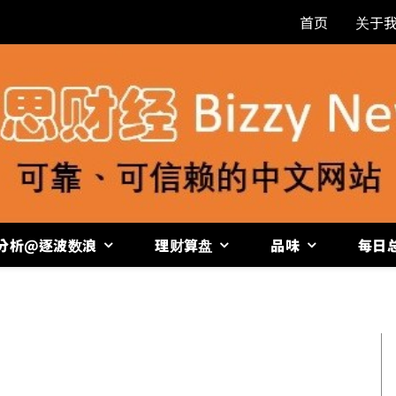
首页
关于
分析@逐波数浪
理财算盘
品味
每日