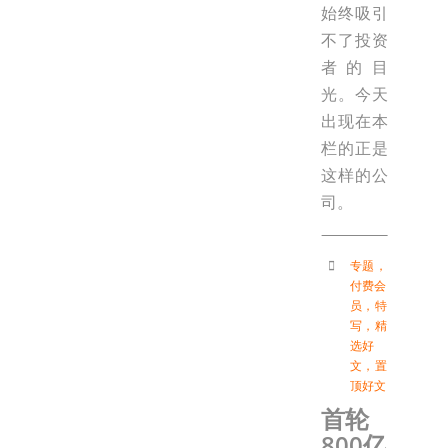
始终吸引
不了投资
者的目
光。今天
出现在本
栏的正是
这样的公
司。
专题
，
付费会
员
，
特
写
，
精
选好
文
，
置
顶好文
首轮
800亿