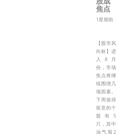
股成
焦点
1星期前
【股市风
向标】进
入8月
份，市场
焦点将继
续围绕几
项因素。
下周值得
留意的个
股有5
只，其中
油气股2