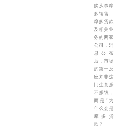
购从事摩
多销售、
摩多贷款
及相关业
务的两家
公司，消
息公布
后，市场
的第一反
应并非这
门生意赚
不赚钱，
而是“为
什么会是
摩多贷
款？