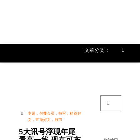
跳
过
内
容
文章分类：
Toggle
Navigat
首页
《
关于我
搜
索：
账号详
专题
，
付费会员
，
特写
，
精选好
文
，
置顶好文
，
股市
联络我
5大讯号浮现年尾
看高一线 现在可布