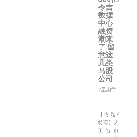
令吉
数据
中心
融资
潮来
了 留
意这
几类
马股
公司
2星期前
【专题/
特写】人
工智能