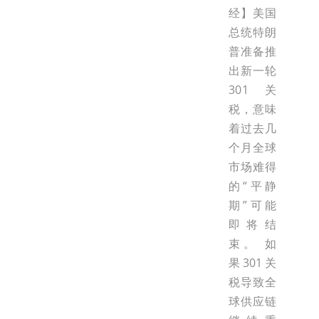
经】美国
总统特朗
普准备推
出新一轮
301关
税，意味
着过去几
个月全球
市场难得
的“平静
期”可能
即将结
束。 如
果301关
税导致全
球供应链