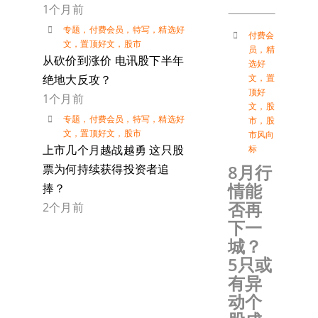
1个月前
专题
，
付费会员
，
特写
，
精选好
付费会
文
，
置顶好文
，
股市
员
，
精
从砍价到涨价 电讯股下半年
选好
文
，
置
绝地大反攻？
顶好
1个月前
文
，
股
专题
，
付费会员
，
特写
，
精选好
市
，
股
文
，
置顶好文
，
股市
市风向
上市几个月越战越勇 这只股
标
8月行
票为何持续获得投资者追
情能
捧？
否再
2个月前
下一
城？
5只或
有异
动个