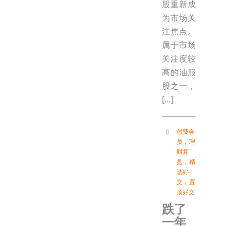
股重新成
为市场关
注焦点。
属于市场
关注度较
高的油服
股之一，
[…]
付费会
员
，
理
财算
盘
，
精
选好
文
，
置
顶好文
跌了
一年