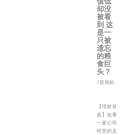
值低
却没
被看
到 这
是一
只被
遗忘
的粮
食巨
头？
1星期前
【理财算
盘】如果
一家公司
经营的是