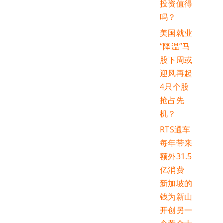
投资值得
吗？
美国就业
“降温”马
股下周或
迎风再起
4只个股
抢占先
机？
RTS通车
每年带来
额外31.5
亿消费
新加坡的
钱为新山
开创另一