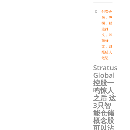
付费会
员
，
專
欄
，
精
选好
文
，
置
顶好
文
，
财
经猎人
笔记
Stratus
Global
控股一
鸣惊人
之后 这
3只智
能仓储
概念股
可以沾