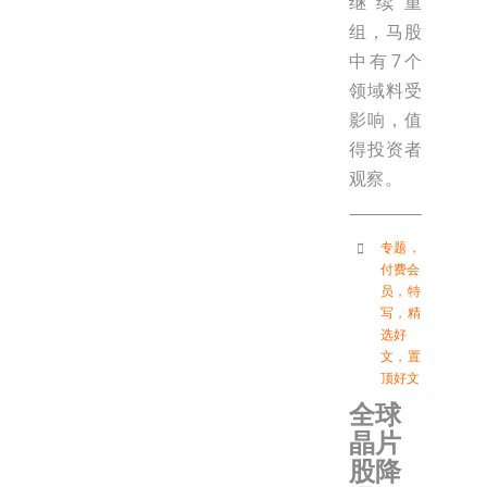
继续重
组，马股
中有7个
领域料受
影响，值
得投资者
观察。
专题
，
付费会
员
，
特
写
，
精
选好
文
，
置
顶好文
全球
晶片
股降