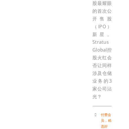
股最耀眼
的首次公
开售股
（IPO）
新星。
Stratus
Global控
股火红会
否让同样
涉及仓储
业务的3
家公司沾
光？
付费会
员
，
精
选好