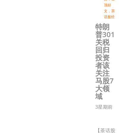
顶好
文
，
茶
话股经
特朗
普301
关税
回归
投资
者该
关注
马股7
大领
域
3星期前
【茶话股