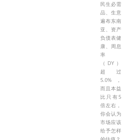
民生必需
品、生意
遍布东南
亚、资产
负债表健
康、周息
率
（DY）
超过
5.0%，
而且本益
比只有5
倍左右，
你会认为
市场应该
给予怎样
的估值？