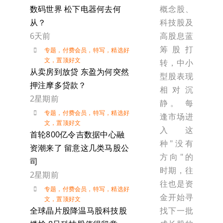
概念股、
数码世界 松下电器何去何
科技股及
从？
高股息蓝
6天前
筹股打
专题
，
付费会员
，
特写
，
精选好
文
，
置顶好文
转，中小
从卖房到放贷 东盈为何突然
型股表现
押注摩多贷款？
相对沉
2星期前
静。 每
专题
，
付费会员
，
特写
，
精选好
逢市场进
文
，
置顶好文
入这
首轮800亿令吉数据中心融
种"没有
资潮来了 留意这几类马股公
方向"的
司
时期，往
2星期前
往也是资
专题
，
付费会员
，
特写
，
精选好
金开始寻
文
，
置顶好文
找下一批
全球晶片股降温马股科技股