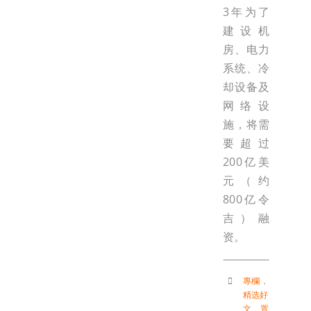
3年为了
建设机
房、电力
系统、冷
却设备及
网络设
施，将需
要超过
200亿美
元（约
800亿令
吉）融
资。
專欄
，
精选好
文
，
置