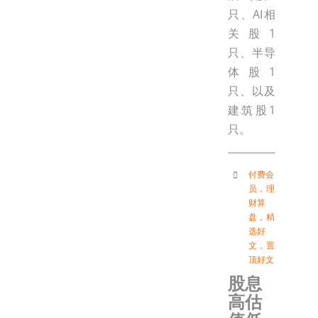
只、AI相
关股1
只、半导
体股1
只、以及
建筑股1
只。
付费会
员
，
理
财算
盘
，
精
选好
文
，
置
顶好文
股息
高估