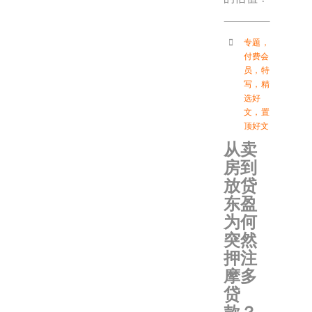
专题
，
付费会
员
，
特
写
，
精
选好
文
，
置
顶好文
从卖
房到
放贷
东盈
为何
突然
押注
摩多
贷
款？