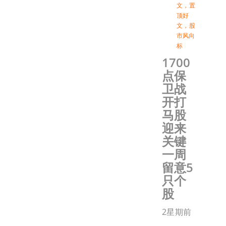
文
，
置
顶好
文
，
股
市风向
标
1700
点保
卫战
开打
马股
迎来
关键
一周
留意5
只个
股
2星期前