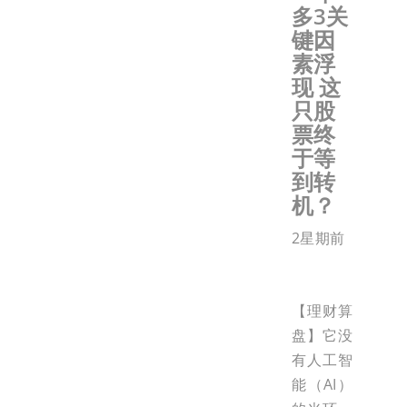
多3关
键因
素浮
现 这
只股
票终
于等
到转
机？
2星期前
【理财算
盘】它没
有人工智
能（AI）