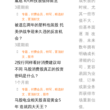
成长股的
尴尬 8只科技股值得留意
时候。尤
3星期前
其一些市
专题
，
付费会员
，
特写
，
精选好
文
，
置顶好文
值不大，
被遗忘两年的塑料包装股 托
但基本面
美伊战争迎来久违的反攻机
逐渐改
会？
善、未来
3星期前
数年拥有
专题
，
付费会员
，
特写
，
置顶好
明确成长
文
，
股市
潜能的公
2投行同样看好消费建议却
司，更容
不同 马股消费股真正的投资
易因为业
密码是什么？
绩、订单
1个月前
或新业务
专题
，
付费会员
，
特写
，
精选好
而获得市
文
，
置顶好文
，
股市
场重新估
马股电业相关股喜迎黄金5
值。
年 造就四大天王？