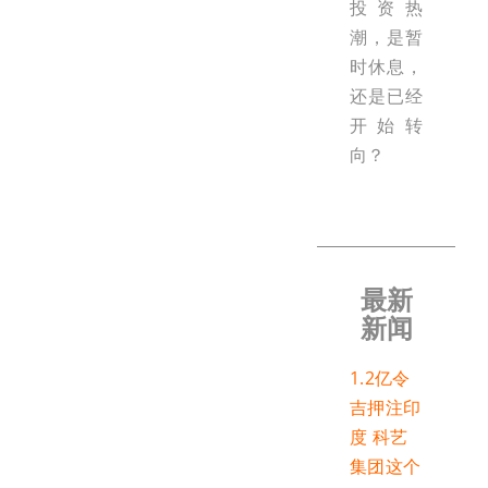
投资热
潮，是暂
时休息，
还是已经
开始转
向？
最新
新闻
1.2亿令
吉押注印
度 科艺
集团这个