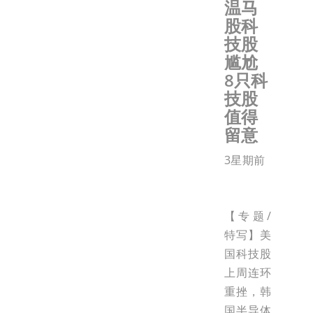
温马
股科
技股
尴尬
8只科
技股
值得
留意
3星期前
【专题/
特写】美
国科技股
上周连环
重挫，韩
国半导体