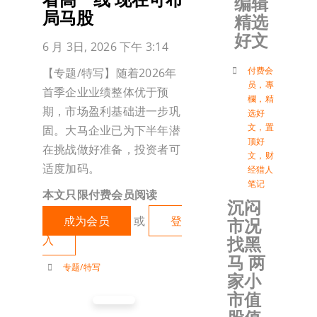
编辑
局马股
精选
加入会
好文
6 月 3日, 2026 下午 3:14
登入
付费会
【专题/特写】随着2026年
员
，
專
首季企业业绩整体优于预
欄
，
精
期，市场盈利基础进一步巩
选好
文
，
置
固。大马企业已为下半年潜
顶好
在挑战做好准备，投资者可
文
，
财
适度加码。
经猎人
笔记
本文只限付费会员阅读
沉闷
成为会员
或
登
市况
入
找黑
马 两
专题/特写
家小
市值