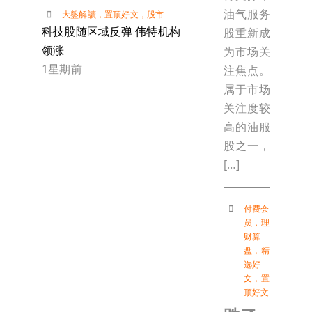
油气服务
大盤解讀
，
置顶好文
，
股市
科技股随区域反弹 伟特机构
股重新成
领涨
为市场关
1星期前
注焦点。
属于市场
关注度较
高的油服
股之一，
[…]
付费会
员
，
理
财算
盘
，
精
选好
文
，
置
顶好文