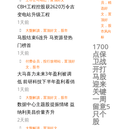
员
，
精
CBH工程控股获2620万令吉
选好
变电站升级工程
文
，
置
顶好
1天前
文
，
股
大盤解讀
，
置顶好文
，
股市
市风向
马股结束6连升 马资源登热
标
1700
门榜首
点保
1天前
卫战
付费会员
，
投行放哨站
，
置顶好
开打
文
，
股市
大马喜力未来3年盈利被调
马股
低 前研科技下半年盈利看俏
迎来
1天前
关键
一周
大盤解讀
，
置顶好文
，
股市
数据中心主题股提振情绪 益
留意5
纳利美昌价量齐升
只个
2天前
股
大盤解讀
，
置顶好文