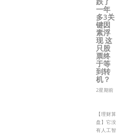
跌了
一年
多3关
键因
素浮
现 这
只股
票终
于等
到转
机？
2星期前
【理财算
盘】它没
有人工智