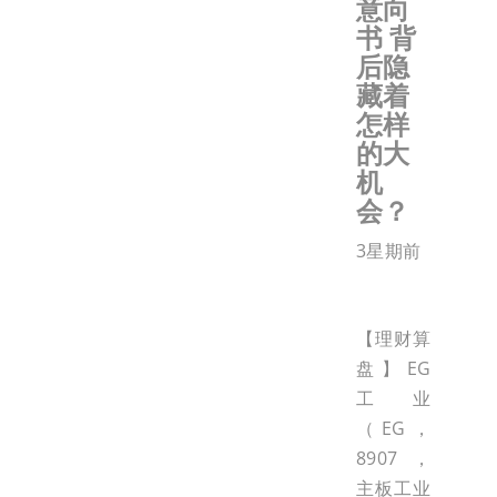
意向
书 背
后隐
藏着
怎样
的大
机
会？
3星期前
【理财算
盘】EG
工业
（EG，
8907，
主板工业