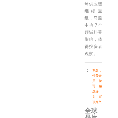
球供应链
继续重
组，马股
中有7个
领域料受
影响，值
得投资者
观察。
专题
，
付费会
员
，
特
写
，
精
选好
文
，
置
顶好文
全球
晶片