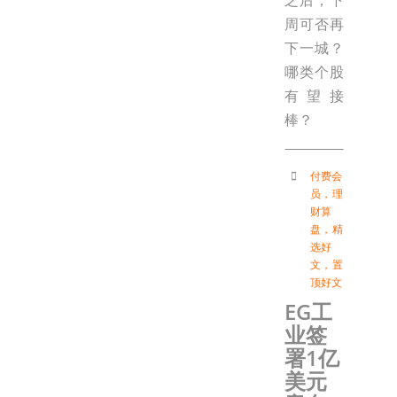
周可否再
下一城？
哪类个股
有望接
棒？
付费会
员
，
理
财算
盘
，
精
选好
文
，
置
顶好文
EG工
业签
署1亿
美元