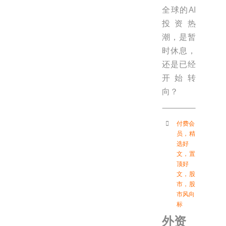
全球的AI
投资热
潮，是暂
时休息，
还是已经
开始转
向？
付费会
员
，
精
选好
文
，
置
顶好
文
，
股
市
，
股
市风向
标
外资