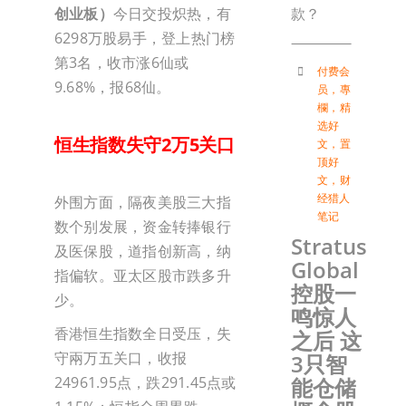
创业板）
今日交投炽热，有
款？
6298万股易手，登上热门榜
第3名，收市涨6仙或
付费会
9.68%，报68仙。
员
，
專
欄
，
精
选好
恒生指数失守2万5关口
文
，
置
顶好
文
，
财
经猎人
外围方面，隔夜美股三大指
笔记
数个别发展，资金转捧银行
Stratus
及医保股，道指创新高，纳
Global
指偏软。亚太区股市跌多升
控股一
少。
鸣惊人
香港恒生指数全日受压，失
之后 这
守兩万五关口，收报
3只智
能仓储
24961.95点，跌291.45点或