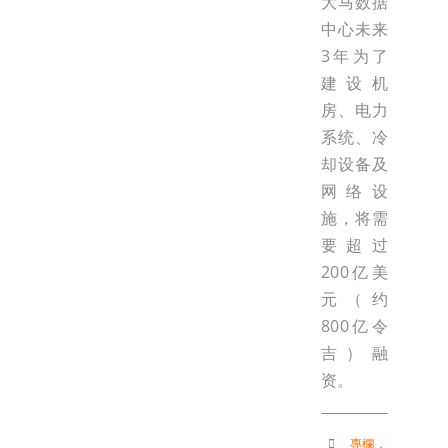
大马数据
中心未来
3年为了
建设机
房、电力
系统、冷
却设备及
网络设
施，将需
要超过
200亿美
元（约
800亿令
吉）融
资。
專欄
，