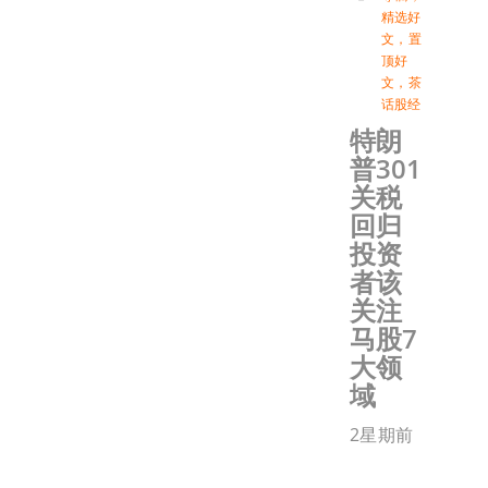
精选好
文
，
置
顶好
文
，
茶
话股经
特朗
普301
关税
回归
投资
者该
关注
马股7
大领
域
2星期前