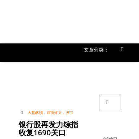
跳
过
内
容
文章分类：
Toggle
Navigat
首页
《
关于我
搜
索：
账号详
大盤解讀
，
置顶好文
，
股市
银行股再发力综指
联络我
收复1690关口