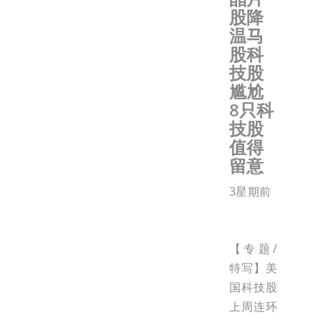
股降
温马
股科
技股
尴尬
8只科
技股
值得
留意
3星期前
【专题/
特写】美
国科技股
上周连环