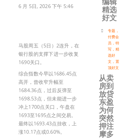
编辑
6 月 5日, 2026 下午 5:46
精选
加入会
好文
登入
专题
，
付费会
员
，
特
马股周五（5日）2连升，在
写
，
精
银行股的支撑下进一步收复
选好
1690关口。
文
，
置
顶好文
综合指数今早以1686.45点
从卖
高开，曾收窄升幅至
房到
1684.36点，过后反弹至
放贷
1698.53点，但未能进一步
东盈
冲上1700点关口，午盘在
为何
1693至1695点之间交易。
突然
最终以1693.43点挂收，上
押注
涨10.17点或0.60%。
摩多