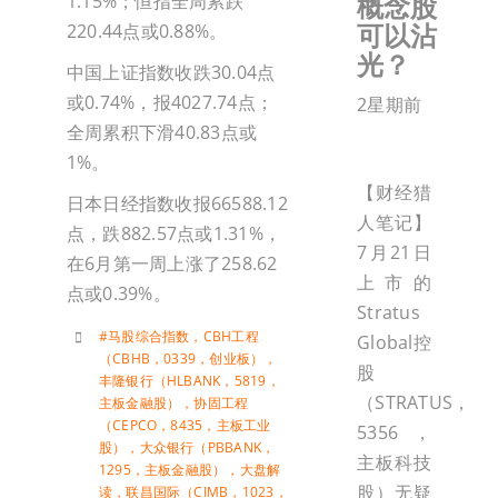
概念股
1.15%；恒指全周累跌
可以沾
220.44点或0.88%。
光？
中国上证指数收跌30.04点
或0.74%，报4027.74点；
2星期前
全周累积下滑40.83点或
1%。
【财经猎
日本日经指数收报66588.12
人笔记】
点，跌882.57点或1.31%，
7月21日
在6月第一周上涨了258.62
上市的
点或0.39%。
Stratus
#马股综合指数
，
CBH工程
Global控
（CBHB，0339，创业板）
，
股
丰隆银行（HLBANK，5819，
（STRATUS，
主板金融股）
，
协固工程
（CEPCO，8435，主板工业
5356，
股）
，
大众银行（PBBANK，
主板科技
1295，主板金融股）
，
大盘解
股）无疑
读
，
联昌国际（CIMB，1023，