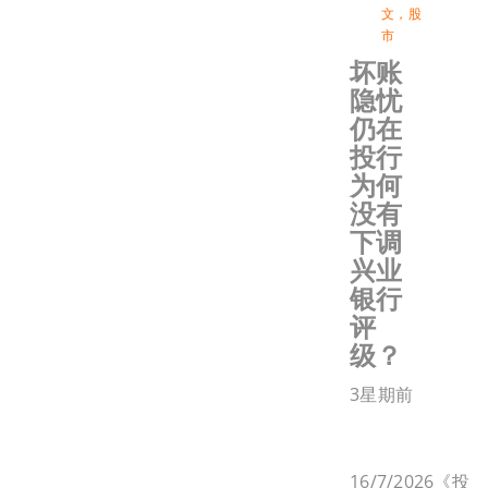
文
，
股
市
坏账
隐忧
仍在
投行
为何
没有
下调
兴业
银行
评
级？
3星期前
16/7/2026《投