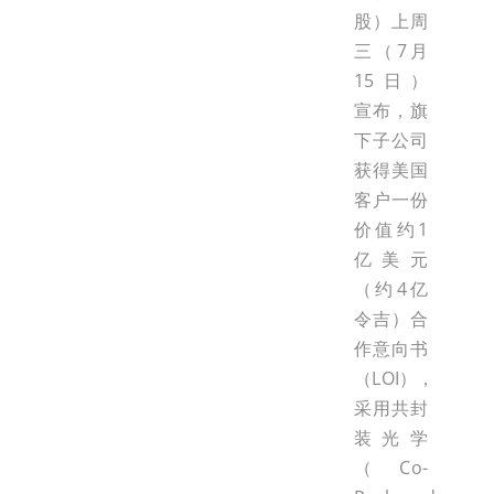
股）上周
三（7月
15日）
宣布，旗
下子公司
获得美国
客户一份
价值约1
亿美元
（约4亿
令吉）合
作意向书
（LOI），
采用共封
装光学
（Co-