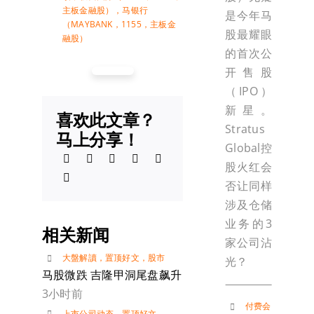
主板金融股）
，
马银行
是今年马
（MAYBANK，1155，主板金
股最耀眼
融股）
的首次公
开售股
（IPO）
新星。
喜欢此文章？
Stratus
马上分享！
Global控
股火红会
否让同样
涉及仓储
业务的3
相关新闻
家公司沾
大盤解讀
，
置顶好文
，
股市
光？
马股微跌 吉隆甲洞尾盘飙升
3小时前
付费会
上市公司动态
，
置顶好文