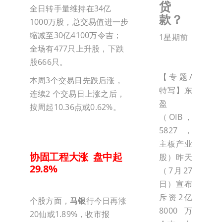
贷
全日转手量维持在34亿
款？
1000万股，总交易值进一步
缩减至30亿4100万令吉；
1星期前
全场有477只上升股，下跌
股666只。
【专题/
本周3个交易日先跌后涨，
特写】东
连续2 个交易日上涨之后，
盈
按周起10.36点或0.62%。
（OIB，
5827，
主板产业
协固工程大涨 盘中起
股）昨天
29.8%
（7月27
日）宣布
斥资2亿
个股方面，
马银
行今日再涨
8000万
20仙或1.89%，收市报