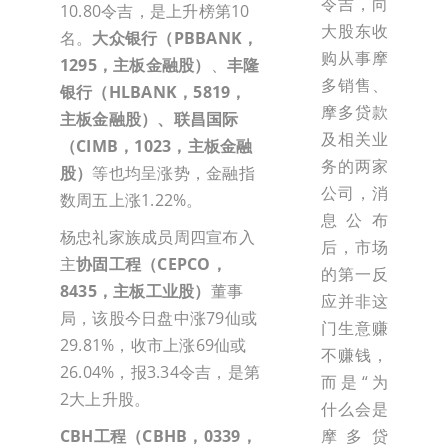
令吉，向
10.80令吉，是上升榜第10
大股东收
名。
大众银行（PBBANK，
购从事摩
1295，主板金融股）
、
丰隆
多销售、
银行（HLBANK，5819，
摩多贷款
主板金融股）、联昌国际
及相关业
（CIMB，1023，主板金融
务的两家
股）
等也均呈涨势，金融指
公司，消
数周五上涨1.22%。
息公布
杨忠礼家族成员周四宣布入
后，市场
主
协固工程（CEPCO，
的第一反
8435，主板工业股）
董事
应并非这
局，该股今日盘中涨79仙或
门生意赚
29.81%，收市上涨69仙或
不赚钱，
26.04%，报3.34令吉，是第
而是“为
2大上升股。
什么会是
CBH工程（CBHB，0339，
摩多贷