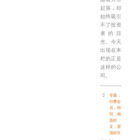
起落，却
始终吸引
不了投资
者的目
光。今天
出现在本
栏的正是
这样的公
司。
专题
，
付费会
员
，
特
写
，
精
选好
文
，
置
顶好文