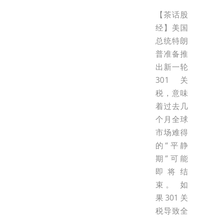
【茶话股
经】美国
总统特朗
普准备推
出新一轮
301关
税，意味
着过去几
个月全球
市场难得
的“平静
期”可能
即将结
束。 如
果301关
税导致全