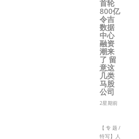
首轮
800亿
令吉
数据
中心
融资
潮来
了 留
意这
几类
马股
公司
2星期前
【专题/
特写】人