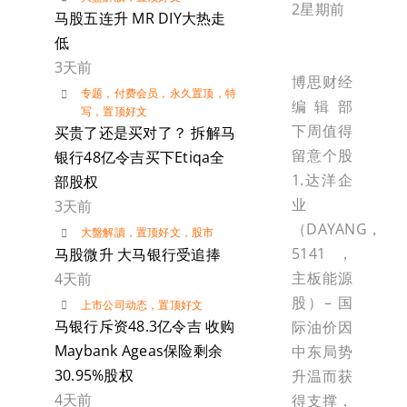
2星期前
马股五连升 MR DIY大热走
低
3天前
博思财经
专题
，
付费会员
，
永久置顶
，
特
编辑部
写
，
置顶好文
下周值得
买贵了还是买对了？ 拆解马
留意个股
银行48亿令吉买下Etiqa全
1.达洋企
部股权
业
3天前
（DAYANG，
大盤解讀
，
置顶好文
，
股市
5141，
马股微升 大马银行受追捧
主板能源
4天前
股）– 国
上市公司动态
，
置顶好文
马银行斥资48.3亿令吉 收购
际油价因
Maybank Ageas保险剩余
中东局势
30.95%股权
升温而获
4天前
得支撑，