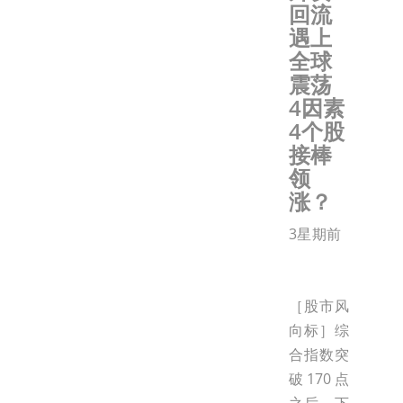
回流
遇上
全球
震荡
4因素
4个股
接棒
领
涨？
3星期前
［股市风
向标］综
合指数突
破170点
之后，下