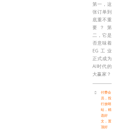
第一，这
张订单到
底重不重
要？第
二，它是
否意味着
EG工业
正式成为
AI时代的
大赢家？
付费会
员
，
投
行放哨
站
，
精
选好
文
，
置
顶好