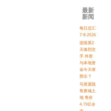
最新
新闻
每日总汇
7-8-2026
连续第2
天激烈交
手 外资
与本地资
金今天谁
胜出？
马资源脱
售赛城土
地 售价
4.19亿令
吉