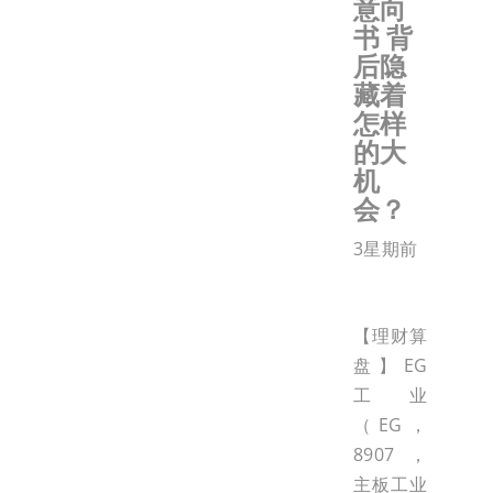
意向
书 背
后隐
藏着
怎样
的大
机
会？
3星期前
【理财算
盘】EG
工业
（EG，
8907，
主板工业