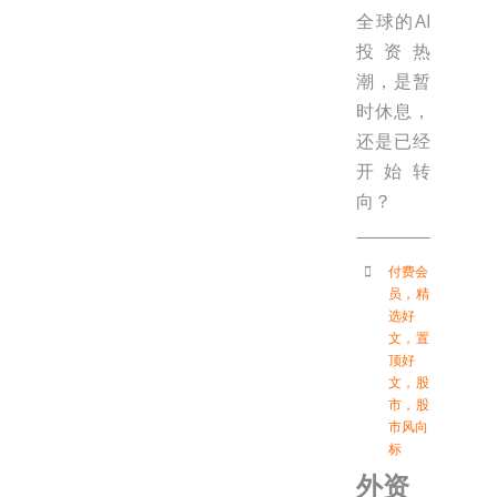
全球的AI
投资热
潮，是暂
时休息，
还是已经
开始转
向？
付费会
员
，
精
选好
文
，
置
顶好
文
，
股
市
，
股
市风向
标
外资