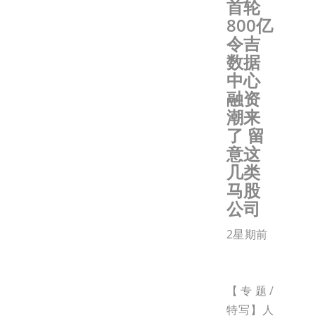
首轮
800亿
令吉
数据
中心
融资
潮来
了 留
意这
几类
马股
公司
2星期前
【专题/
特写】人