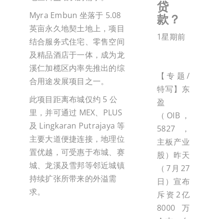
贷
Myra Embun 坐落于 5.08
款？
英亩永久地契土地上，项目
1星期前
结合服务式住宅、零售空间
及精品酒店于一体，成为龙
溪仁加榄区内率先推出的综
【专题/
合用途发展项目之一。
特写】东
此项目距离布城仅约 5 公
盈
里，并可通过 MEX、PLUS
（OIB，
及 Lingkaran Putrajaya 等
5827，
主要大道便捷连接，地理位
主板产业
置优越，可受惠于布城、赛
股）昨天
城、龙溪及雪邦等邻近城镇
（7月27
持续扩张所带来的外溢需
日）宣布
求。
斥资2亿
8000万