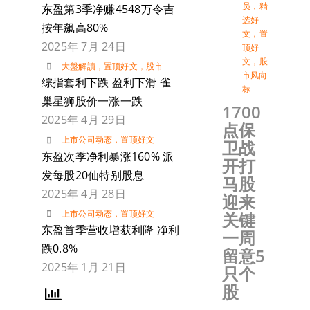
员
，
精
东盈第3季净赚4548万令吉
选好
按年飙高80%
文
，
置
2025年 7月 24日
顶好
文
，
股
大盤解讀
，
置顶好文
，
股市
市风向
综指套利下跌 盈利下滑 雀
标
巢星狮股价一涨一跌
1700
2025年 4月 29日
点保
上市公司动态
，
置顶好文
卫战
东盈次季净利暴涨160% 派
开打
发每股20仙特别股息
马股
2025年 4月 28日
迎来
上市公司动态
，
置顶好文
关键
东盈首季营收增获利降 净利
一周
跌0.8%
留意5
2025年 1月 21日
只个
股