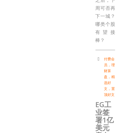
周可否再
下一城？
哪类个股
有望接
棒？
付费会
员
，
理
财算
盘
，
精
选好
文
，
置
顶好文
EG工
业签
署1亿
美元