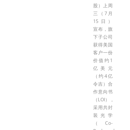
股）上周
三（7月
15日）
宣布，旗
下子公司
获得美国
客户一份
价值约1
亿美元
（约4亿
令吉）合
作意向书
（LOI），
采用共封
装光学
（Co-