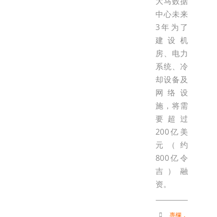
大马数据
中心未来
3年为了
建设机
房、电力
系统、冷
却设备及
网络设
施，将需
要超过
200亿美
元（约
800亿令
吉）融
资。
專欄
，