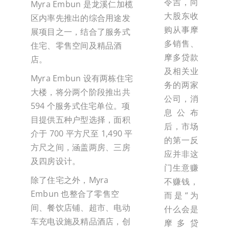
令吉，向
Myra Embun 是龙溪仁加榄
大股东收
区内率先推出的综合用途发
购从事摩
展项目之一，结合了服务式
多销售、
住宅、零售空间及精品酒
摩多贷款
店。
及相关业
Myra Embun 设有两栋住宅
务的两家
大楼，将分两个阶段推出共
公司，消
594 个服务式住宅单位。项
息公布
目提供五种户型选择，面积
后，市场
介于 700 平方尺至 1,490 平
的第一反
方尺之间，涵盖两房、三房
应并非这
及四房设计。
门生意赚
除了住宅之外，Myra
不赚钱，
Embun 也整合了零售空
而是“为
间、餐饮店铺、超市、电动
什么会是
车充电设施及精品酒店，创
摩多贷