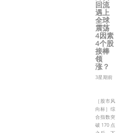
回流
遇上
全球
震荡
4因素
4个股
接棒
领
涨？
3星期前
［股市风
向标］综
合指数突
破170点
之后，下