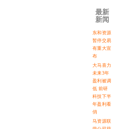
最新
新闻
东和资源
暂停交易
有重大宣
布
大马喜力
未来3年
盈利被调
低 前研
科技下半
年盈利看
俏
马资源联
营公司获