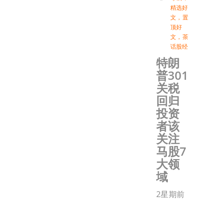
精选好
文
，
置
顶好
文
，
茶
话股经
特朗
普301
关税
回归
投资
者该
关注
马股7
大领
域
2星期前