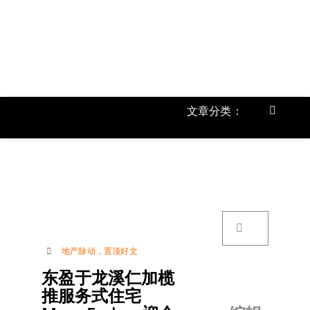
跳
过
内
容
文章分类：
Toggle
Navigat
首页
《
关于我
搜
索：
账号详
地产脉动
，
置顶好文
东盈于龙溪仁加榄
联络我
推服务式住宅