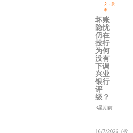
文
，
股
市
坏账
隐忧
仍在
投行
为何
没有
下调
兴业
银行
评
级？
3星期前
16/7/2026《投