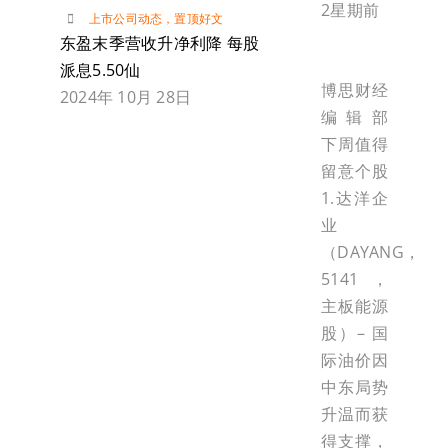
2星期前
上市公司动态
，
置顶好文
东盈末季营收升净利降 每股
派息5.50仙
博思财经
2024年 10月 28日
编辑部
下周值得
留意个股
1.达洋企
业
（DAYANG，
5141，
主板能源
股）– 国
际油价因
中东局势
升温而获
得支撑，