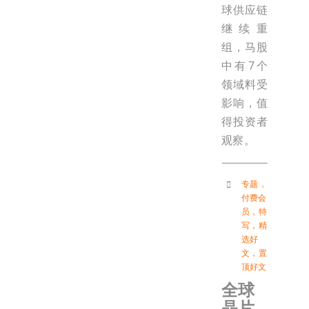
球供应链
继续重
组，马股
中有7个
领域料受
影响，值
得投资者
观察。
专题
，
付费会
员
，
特
写
，
精
选好
文
，
置
顶好文
全球
晶片