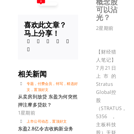
概念股
1
可以沾
光？
喜欢此文章？
2星期前
马上分享！
【财经猎
人笔记】
7月21日
相关新闻
上市的
Stratus
专题
，
付费会员
，
特写
，
精选好
文
，
置顶好文
Global控
从卖房到放贷 东盈为何突然
股
押注摩多贷款？
（STRATUS，
1星期前
5356，
上市公司动态
，
置顶好文
主板科技
东盈2.8亿令吉收购新业务
股）无疑