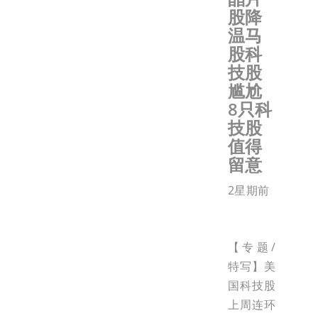
股降
温马
股科
技股
尴尬
8只科
技股
值得
留意
2星期前
【专题/
特写】美
国科技股
上周连环