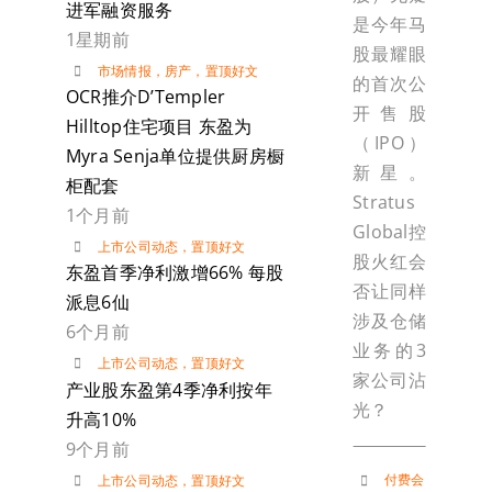
进军融资服务
是今年马
1星期前
股最耀眼
市场情报
，
房产
，
置顶好文
的首次公
OCR推介D’Templer
开售股
Hilltop住宅项目 东盈为
（IPO）
Myra Senja单位提供厨房橱
新星。
柜配套
Stratus
1个月前
Global控
上市公司动态
，
置顶好文
股火红会
东盈首季净利激增66% 每股
否让同样
派息6仙
涉及仓储
6个月前
业务的3
上市公司动态
，
置顶好文
家公司沾
产业股东盈第4季净利按年
光？
升高10%
9个月前
付费会
上市公司动态
，
置顶好文