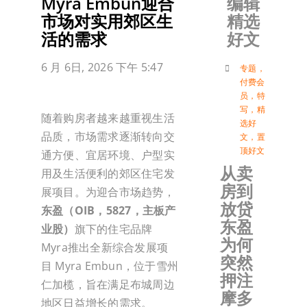
编辑
Myra Embun迎合
精选
市场对实用郊区生
加入会
好文
活的需求
登入
6 月 6日, 2026 下午 5:47
专题
，
付费会
员
，
特
写
，
精
随着购房者越来越重视生活
选好
品质，市场需求逐渐转向交
文
，
置
顶好文
通方便、宜居环境、户型实
从卖
用及生活便利的郊区住宅发
房到
展项目。为迎合市场趋势，
放贷
东盈（OIB，5827，主板产
东盈
业股）
旗下的住宅品牌
为何
Myra推出全新综合发展项
突然
目 Myra Embun，位于雪州
押注
仁加榄，旨在满足布城周边
摩多
地区日益增长的需求。