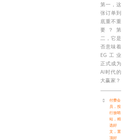
第一，这
张订单到
底重不重
要？第
二，它是
否意味着
EG工业
正式成为
AI时代的
大赢家？
付费会
员
，
投
行放哨
站
，
精
选好
文
，
置
顶好