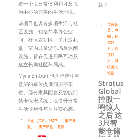
造一个以日常便利和可及性
款？
为中心的完善的生活环境。
该项目也设有多项生活与社
付费会
员
，
專
区设施，包括共享办公空
欄
，
精
间、社区农耕区、多用途礼
选好
堂、室内儿童游乐场及休闲
文
，
置
顶好
设施，旨在促进居民互动及
文
，
财
建立长期社区归属感。
经猎人
笔记
Myra Embun 也为指定住宅
Stratus
楼层的单位提供同层停车
Global
位、部分家具配套及智能门
控股一
禁卡保安系统，以提升日常
鸣惊人
生活便利性与居住安心感。
之后 这
3只智
东盈（OIB，5827，主板产业
股）
，
房产新盘
，
龙溪
能仓储