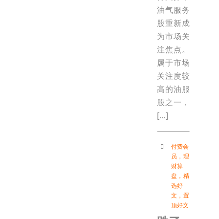
油气服务
股重新成
为市场关
注焦点。
属于市场
关注度较
高的油服
股之一，
[…]
付费会
员
，
理
财算
盘
，
精
选好
文
，
置
顶好文