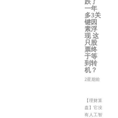
跌了
一年
多3关
键因
素浮
现 这
只股
票终
于等
到转
机？
2星期前
【理财算
盘】它没
有人工智