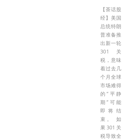
【茶话股
经】美国
总统特朗
普准备推
出新一轮
301关
税，意味
着过去几
个月全球
市场难得
的“平静
期”可能
即将结
束。 如
果301关
税导致全