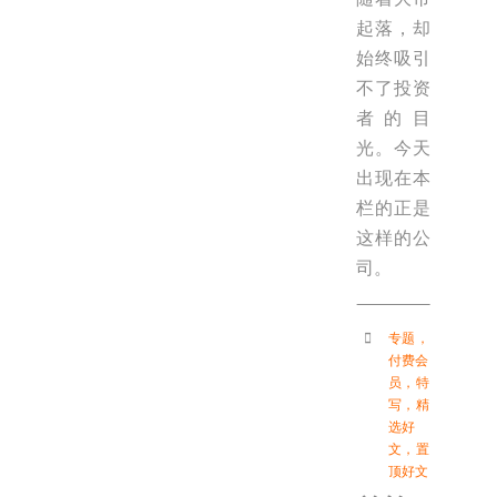
起落，却
始终吸引
不了投资
者的目
光。今天
出现在本
栏的正是
这样的公
司。
专题
，
付费会
员
，
特
写
，
精
选好
文
，
置
顶好文