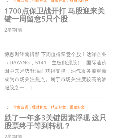
付费会员
，
精选好文
，
置顶好文
，
股市风向标
1700点保卫战开打 马股迎来关
键一周留意5只个股
2星期前
博思财经编辑部 下周值得留意个股 1.达洋企业
（DAYANG，5141，主板能源股）– 国际油价
因中东局势升温而获得支撑，油气服务股重新
成为市场关注焦点。属于市场关注度较高的油
服股之一， […]
付费会员
，
理财算盘
，
精选好文
，
置顶好文
跌了一年多3关键因素浮现 这只
股票终于等到转机？
2星期前