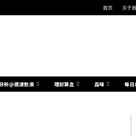
首页
关于
分析@逐波数浪
理财算盘
品味
每日