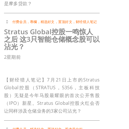
是摩多贷款？
付费会员
，
專欄
，
精选好文
，
置顶好文
，
财经猎人笔记
Stratus Global控股一鸣惊人
之后 这3只智能仓储概念股可以
沾光？
2星期前
【财经猎人笔记】7月21日上市的Stratus
Global控股（STRATUS，5356，主板科技
股）无疑是今年马股最耀眼的首次公开售股
（IPO）新星。Stratus Global控股火红会否
让同样涉及仓储业务的3家公司沾光？