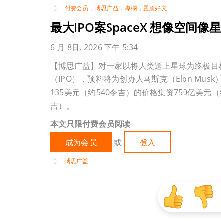
付费会员
，
博思广益
，
專欄
，
置顶好文
最大IPO案SpaceX 想像空间像
6 月 8日, 2026 下午 5:34
【博思广益】对一家以将人类送上星球为终极目标
（IPO），预料将为创办人马斯克（Elon Mus
135美元（约540令吉）的价格集资750亿美元（
吉）。
本文只限付费会员阅读
成为会员
或
登入
博思广益