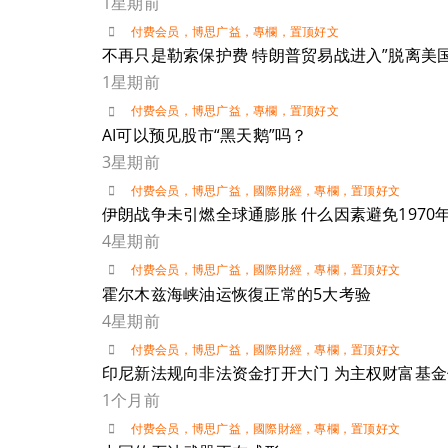
1星期前
付费会员
，
博思广益
，
專欄
，
置顶好文
不再只是勒索保护费 特朗普贸易战进入”脱离美
1星期前
付费会员
，
博思广益
，
專欄
，
置顶好文
AI可以预见股市“黑天鹅”吗？
3星期前
付费会员
，
博思广益
，
國際財經
，
專欄
，
置顶好文
伊朗战争未引燃全球通膨胀 什么因素避免197
4星期前
付费会员
，
博思广益
，
國際財經
，
專欄
，
置顶好文
霍尔木兹海峡油运恢復正常的5大考验
4星期前
付费会员
，
博思广益
，
國際財經
，
專欄
，
置顶好文
印尼新法规向非法资金打开大门 为主权财富基
1个月前
付费会员
，
博思广益
，
國際財經
，
專欄
，
置顶好文