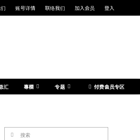
我们
账号详情
联络我们
加入会员
登入
总汇
專欄
专题
付费会员专区
《博
搜
索：