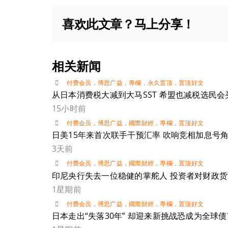
喜欢此文章？马上分享！
相关新闻
付费会员
，
博思广益
，
專欄
，
永久置顶
，
置顶好文
从日本消费税大减到大马SST 希盟也减税选民会
15小时前
付费会员
，
博思广益
，
國際財經
，
專欄
，
置顶好文
日美15年来首次联手干预汇率 吹响竞相加息号
3天前
付费会员
，
博思广益
，
國際財經
，
專欄
，
置顶好文
印尼央行失去一位稳健的掌舵人 投资者对财政
1星期前
付费会员
，
博思广益
，
國際財經
，
專欄
，
置顶好文
日本走出“失落30年” 却迎来新挑战恐成为全球