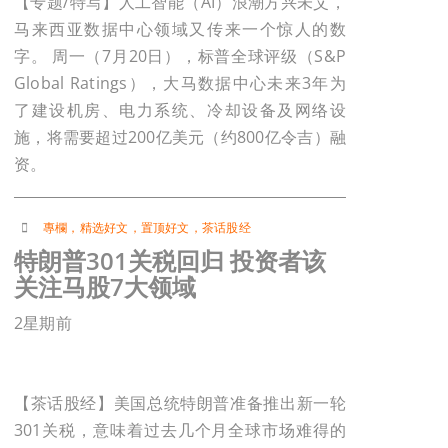
【专题/特写】人工智能（AI）浪潮方兴未艾，
马来西亚数据中心领域又传来一个惊人的数
字。 周一（7月20日），标普全球评级（S&P
Global Ratings），大马数据中心未来3年为
了建设机房、电力系统、冷却设备及网络设
施，将需要超过200亿美元（约800亿令吉）融
资。
專欄
，
精选好文
，
置顶好文
，
茶话股经
特朗普301关税回归 投资者该
关注马股7大领域
2星期前
【茶话股经】美国总统特朗普准备推出新一轮
301关税，意味着过去几个月全球市场难得的