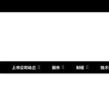
跳
过
内
容
上市公司动态
股市
財經
技术