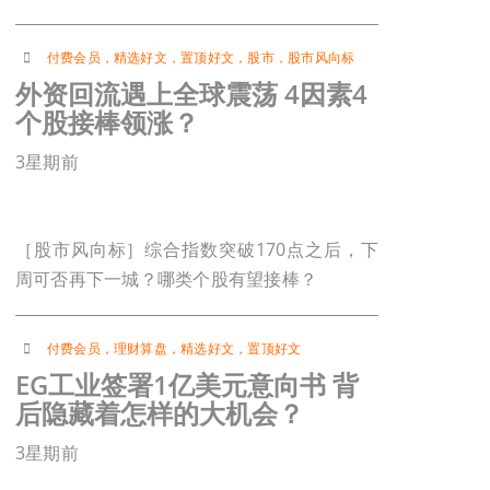
付费会员
，
精选好文
，
置顶好文
，
股市
，
股市风向标
外资回流遇上全球震荡 4因素4
个股接棒领涨？
3星期前
［股市风向标］综合指数突破170点之后，下
周可否再下一城？哪类个股有望接棒？
付费会员
，
理财算盘
，
精选好文
，
置顶好文
EG工业签署1亿美元意向书 背
后隐藏着怎样的大机会？
3星期前