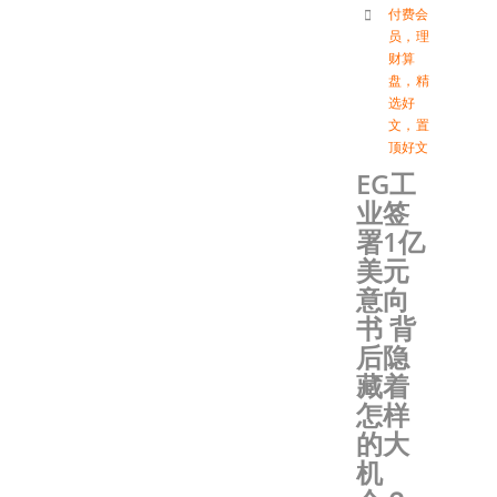
付费会
员
，
理
财算
盘
，
精
选好
文
，
置
顶好文
EG工
业签
署1亿
美元
意向
书 背
后隐
藏着
怎样
的大
机