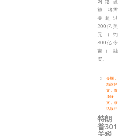
网络设
施，将需
要超过
200亿美
元（约
800亿令
吉）融
资。
專欄
，
精选好
文
，
置
顶好
文
，
茶
话股经
特朗
普301
关税