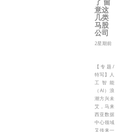
了 留
意这
几类
马股
公司
2星期前
【专题/
特写】人
工智能
（AI）浪
潮方兴未
艾，马来
西亚数据
中心领域
又传来一