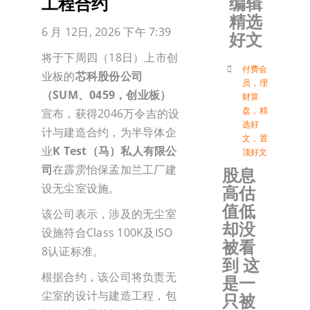
编辑
工程合约
精选
加入会
6 月 12日, 2026 下午 7:39
好文
将于下周四（18日）上市创
登入
付费会
业板的
芯科股份公司
员
，
理
（SUM、0459，创业板）
财算
盘
，
精
宣布，获得2046万令吉的设
选好
计与建造合约，为半导体企
文
，
置
业
K Test（马）私人有限公
顶好文
司
在霹雳怡保孟加兰工厂建
股息
设无尘室设施。
高估
值低
该公司表示，涉及的无尘室
却没
设施符合Class 100K及ISO
被看
8认证标准。
到 这
根据合约，该公司将负责无
是一
尘室的设计与建造工程，包
只被