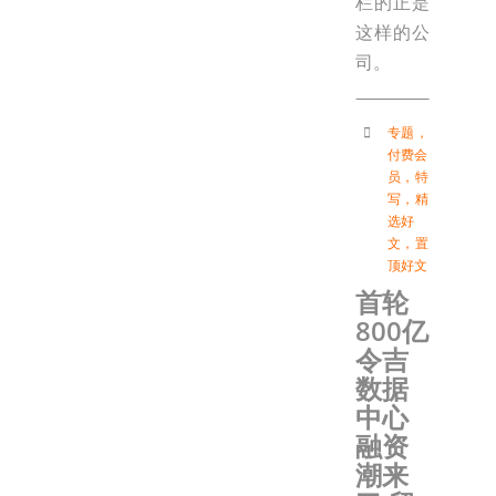
栏的正是
这样的公
司。
专题
，
付费会
员
，
特
写
，
精
选好
文
，
置
顶好文
首轮
800亿
令吉
数据
中心
融资
潮来