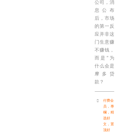
公司，消
息公布
后，市场
的第一反
应并非这
门生意赚
不赚钱，
而是“为
什么会是
摩多贷
款？
付费会
员
，
專
欄
，
精
选好
文
，
置
顶好