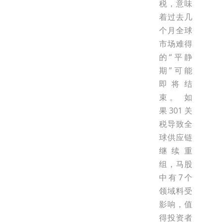
税，意味
着过去几
个月全球
市场难得
的“平静
期”可能
即将结
束。 如
果301关
税导致全
球供应链
继续重
组，马股
中有7个
领域料受
影响，值
得投资者