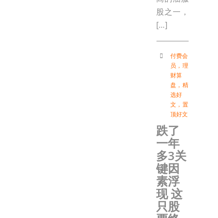
股之一，
[…]
付费会
员
，
理
财算
盘
，
精
选好
文
，
置
顶好文
跌了
一年
多3关
键因
素浮
现 这
只股