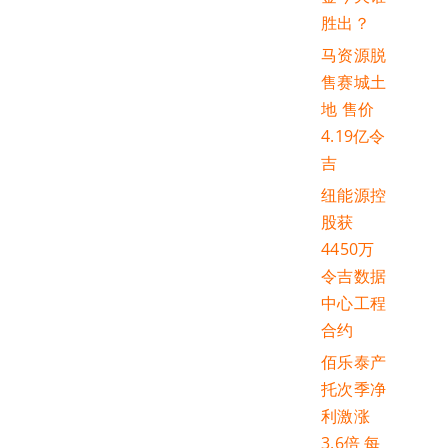
胜出？
马资源脱
售赛城土
地 售价
4.19亿令
吉
纽能源控
股获
4450万
令吉数据
中心工程
合约
佰乐泰产
托次季净
利激涨
3.6倍 每