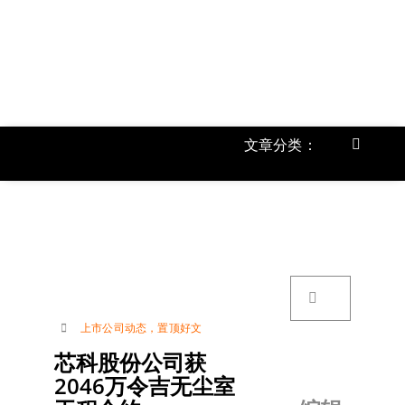
跳
过
内
容
文章分类：
Toggle
Navigat
首页
《
关于我
搜
索：
账号详
上市公司动态
，
置顶好文
芯科股份公司获
联络我
2046万令吉无尘室