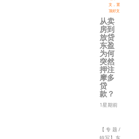
文
，
置
顶好文
从卖
房到
放贷
东盈
为何
突然
押注
摩多
贷
款？
1星期前
【专题/
特写】东