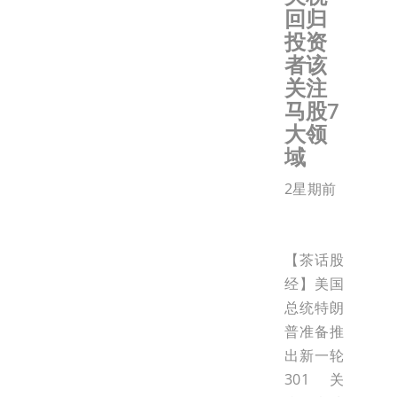
回归
投资
者该
关注
马股7
大领
域
2星期前
【茶话股
经】美国
总统特朗
普准备推
出新一轮
301关