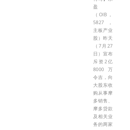
盈
（OIB，
5827，
主板产业
股）昨天
（7月27
日）宣布
斥资2亿
8000万
令吉，向
大股东收
购从事摩
多销售、
摩多贷款
及相关业
务的两家