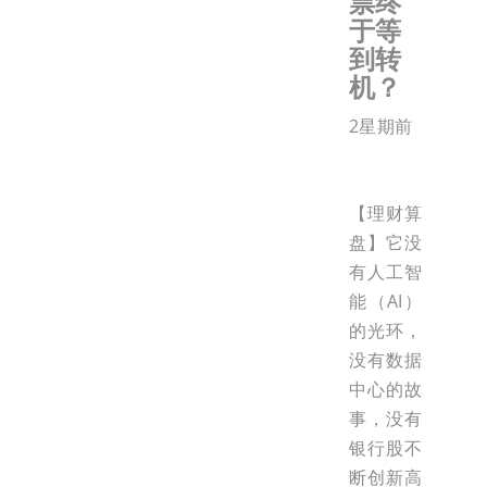
票终
于等
到转
机？
2星期前
【理财算
盘】它没
有人工智
能（AI）
的光环，
没有数据
中心的故
事，没有
银行股不
断创新高