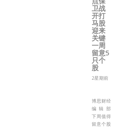
点保
卫战
开打
马股
迎来
关键
一周
留意5
只个
股
2星期前
博思财经
编辑部
下周值得
留意个股