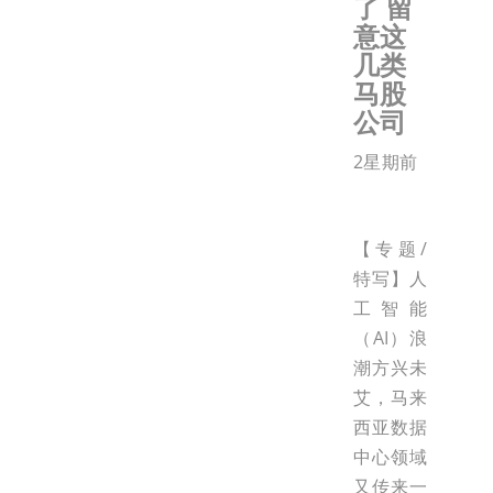
了 留
意这
几类
马股
公司
2星期前
【专题/
特写】人
工智能
（AI）浪
潮方兴未
艾，马来
西亚数据
中心领域
又传来一