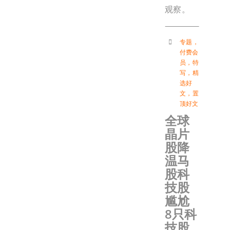
观察。
专题
，
付费会
员
，
特
写
，
精
选好
文
，
置
顶好文
全球
晶片
股降
温马
股科
技股
尴尬
8只科
技股