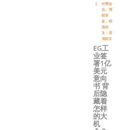
付费会
员
，
理
财算
盘
，
精
选好
文
，
置
顶好文
EG工
业签
署1亿
美元
意向
书 背
后隐
藏着
怎样
的大
机