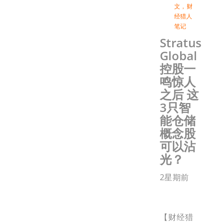
文
，
财
经猎人
笔记
Stratus
Global
控股一
鸣惊人
之后 这
3只智
能仓储
概念股
可以沾
光？
2星期前
【财经猎