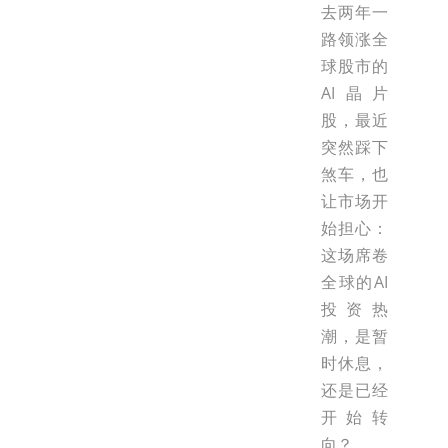
去两年一
路领涨全
球股市的
AI晶片
股，最近
突然踩下
煞车，也
让市场开
始担心：
这场席卷
全球的AI
投资热
潮，是暂
时休息，
还是已经
开始转
向？