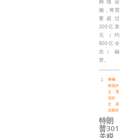
网络设
施，将需
要超过
200亿美
元（约
800亿令
吉）融
资。
專欄
，
精选好
文
，
置
顶好
文
，
茶
话股经
特朗
普301
关税