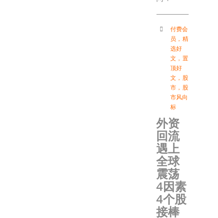
付费会
员
，
精
选好
文
，
置
顶好
文
，
股
市
，
股
市风向
标
外资
回流
遇上
全球
震荡
4因素
4个股
接棒