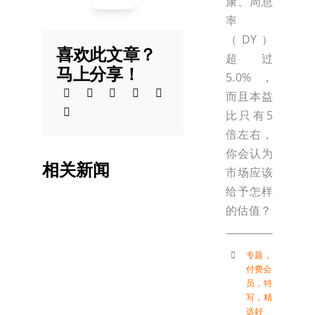
康、周息
率
（DY）
喜欢此文章？
超过
马上分享！
5.0%，
而且本益
比只有5
倍左右，
你会认为
相关新闻
市场应该
给予怎样
的估值？
专题
，
付费会
员
，
特
写
，
精
选好