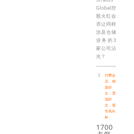
Global控
股火红会
否让同样
涉及仓储
业务的3
家公司沾
光？
付费会
员
，
精
选好
文
，
置
顶好
文
，
股
市风向
标
1700