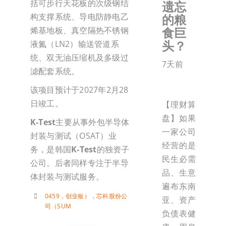
括可步行天花板的次级钢结
遗忘
的粮
构支撑系统、导电防静电乙
食巨
烯基地板、真空隔热不锈钢
头？
液氮（LN2）输送管道系
统、双无油压缩机及多级过
7天前
滤配套系统。
该项目预计于2027年2月28
日竣工。
【理财算
盘】如果
K-Test
主要从事外包半导体
一家公司
封装与测试（OSAT）业
经营的是
务，是韩国
K-Test
的独资子
民生必需
公司。后者同样专注于半导
品、生意
体封装与测试服务。
遍布东南
0459，创业板）
，
芯科股份公
亚、资产
司（SUM
负债表健