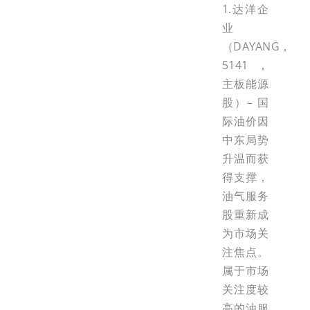
1.达洋企
业
（DAYANG，
5141，
主板能源
股）– 国
际油价因
中东局势
升温而获
得支撑，
油气服务
股重新成
为市场关
注焦点。
属于市场
关注度较
高的油服