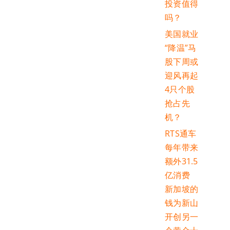
投资值得
吗？
美国就业
“降温”马
股下周或
迎风再起
4只个股
抢占先
机？
RTS通车
每年带来
额外31.5
亿消费
新加坡的
钱为新山
开创另一