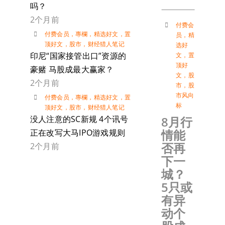
吗？
2个月前
付费会
付费会员
，
專欄
，
精选好文
，
置
员
，
精
顶好文
，
股市
，
财经猎人笔记
选好
印尼“国家接管出口”资源的
文
，
置
顶好
豪赌 马股成最大赢家？
文
，
股
2个月前
市
，
股
市风向
付费会员
，
專欄
，
精选好文
，
置
标
顶好文
，
股市
，
财经猎人笔记
8月行
没人注意的SC新规 4个讯号
情能
正在改写大马IPO游戏规则
否再
2个月前
下一
城？
5只或
有异
动个