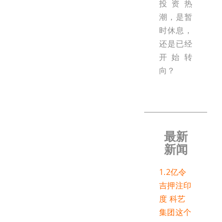
投资热
潮，是暂
时休息，
还是已经
开始转
向？
最新
新闻
1.2亿令
吉押注印
度 科艺
集团这个