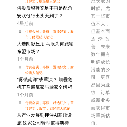
成长股的
顶好文
，
财经猎人笔记
供股后银弹充足不再是配角
时候。尤
安联银行出头天到了？
其一些市
4星期前
值不大，
但基本面
付费会员
，
專欄
，
置顶好文
，
股
市
，
财经猎人笔记
逐渐改
大选阴影压顶 马股为何跑输
善、未来
东盟市场？
数年拥有
1个月前
明确成长
付费会员
，
專欄
，
置顶好文
，
财
潜能的公
经猎人笔记
司，更容
“雾锁南洋”或重演？ 烟霾危
易因为业
机下马股赢家与输家全解析
绩、订单
1个月前
或新业务
付费会员
，
專欄
，
精选好文
，
置
而获得市
顶好文
，
股市
，
财经猎人笔记
从产业发展到押注AI基础设
场重新估
施 这家公司转型值得期待
值。