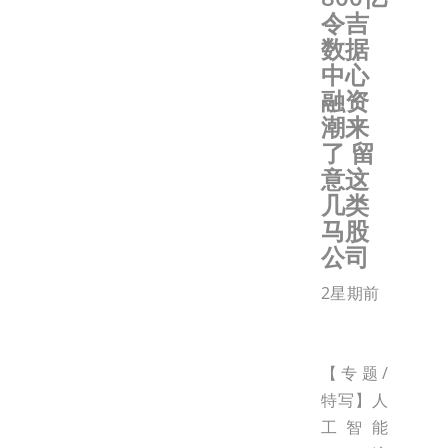
令吉
数据
中心
融资
潮来
了 留
意这
几类
马股
公司
2星期前
【专题/
特写】人
工智能