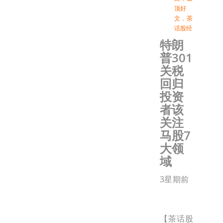
顶好
文
，
茶
话股经
特朗
普301
关税
回归
投资
者该
关注
马股7
大领
域
3星期前
【茶话股