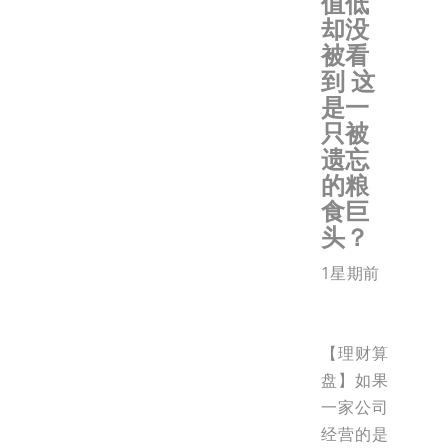
值低
却没
被看
到 这
是一
只被
遗忘
的粮
食巨
头？
1星期前
【理财算
盘】如果
一家公司
经营的是