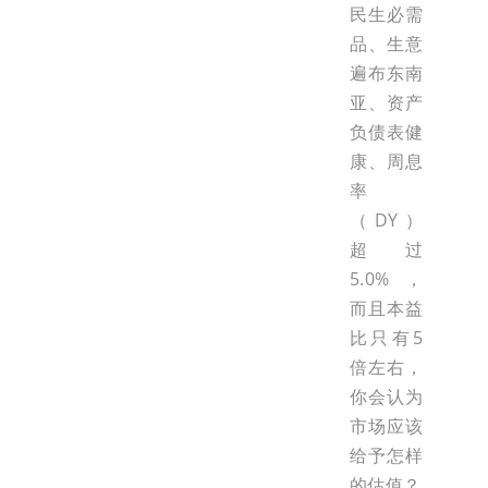
民生必需
品、生意
遍布东南
亚、资产
负债表健
康、周息
率
（DY）
超过
5.0%，
而且本益
比只有5
倍左右，
你会认为
市场应该
给予怎样
的估值？