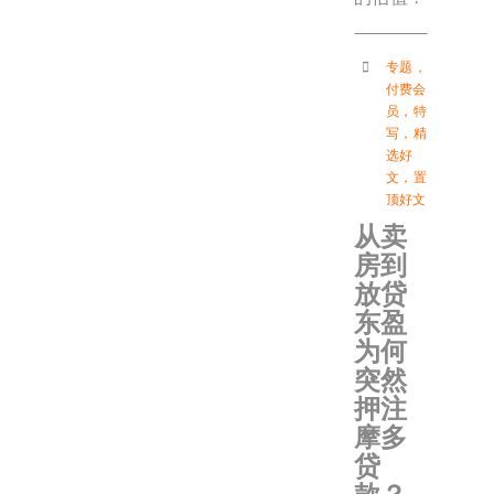
专题
，
付费会
员
，
特
写
，
精
选好
文
，
置
顶好文
从卖
房到
放贷
东盈
为何
突然
押注
摩多
贷
款？