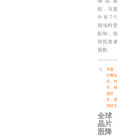
继续重
组，马股
中有7个
领域料受
影响，值
得投资者
观察。
专题
，
付费会
员
，
特
写
，
精
选好
文
，
置
顶好文
全球
晶片
股降