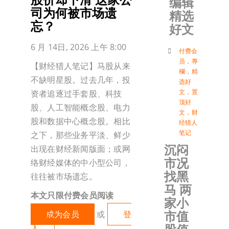
编辑
司为何被市场遗
精选
加入会
忘？
好文
6 月 14日, 2026 上午 8:00
登入
付费会
员
，
專
【财经猎人笔记】马股从来
欄
，
精
不缺明星股。过去几年，投
选好
文
，
置
资者追逐过手套股、科技
顶好
股、人工智能概念股、电力
文
，
财
股和数据中心概念股。相比
经猎人
笔记
之下，那些业务平淡、鲜少
沉闷
出现在财经新闻版面；或网
市况
络财经媒体的中小型公司，
找黑
往往被市场遗忘。
马 两
本文只限付费会员阅读
家小
市值
成为会员
或
登
入