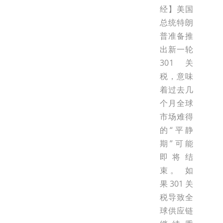
经】美国
总统特朗
普准备推
出新一轮
301关
税，意味
着过去几
个月全球
市场难得
的“平静
期”可能
即将结
束。 如
果301关
税导致全
球供应链