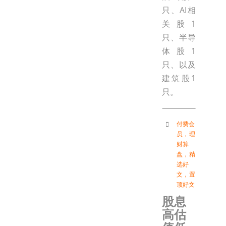
只、AI相
关股1
只、半导
体股1
只、以及
建筑股1
只。
付费会
员
，
理
财算
盘
，
精
选好
文
，
置
顶好文
股息
高估