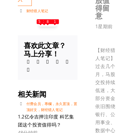
股值
得留
财经猎人笔记
意
55
3
8
1
1星期前
喜欢此文章？
【财经猎
马上分享！
人笔记】
过去几个
月，马股
交投持续
低迷，大
相关新闻
部分资金
付费会员
，
專欄
，
永久置顶
，
置
依旧围绕
顶好文
，
财经猎人笔记
银行、公
1.2亿令吉押注印度 科艺集
用事业、
团这个投资值得吗？
数据中心
48分钟前