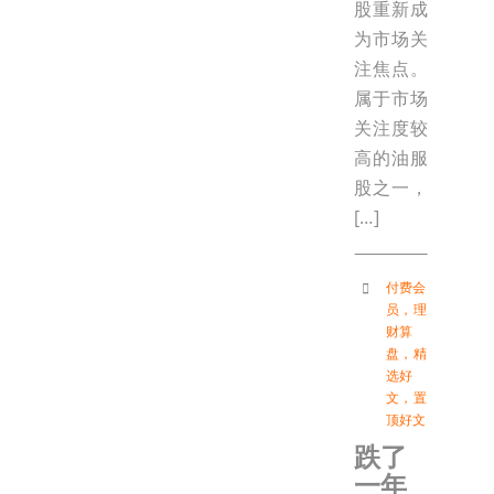
股重新成
为市场关
注焦点。
属于市场
关注度较
高的油服
股之一，
[…]
付费会
员
，
理
财算
盘
，
精
选好
文
，
置
顶好文
跌了
一年