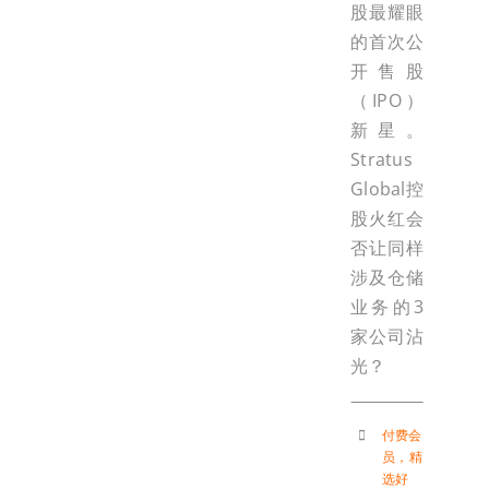
股最耀眼
的首次公
开售股
（IPO）
新星。
Stratus
Global控
股火红会
否让同样
涉及仓储
业务的3
家公司沾
光？
付费会
员
，
精
选好