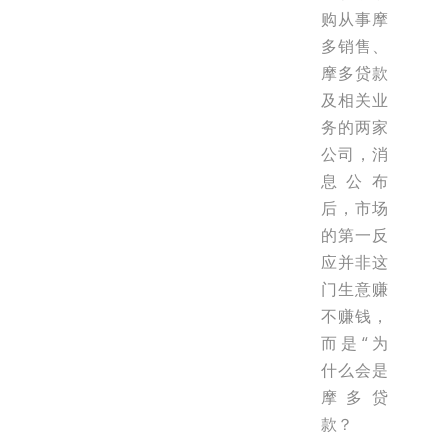
购从事摩
多销售、
摩多贷款
及相关业
务的两家
公司，消
息公布
后，市场
的第一反
应并非这
门生意赚
不赚钱，
而是“为
什么会是
摩多贷
款？