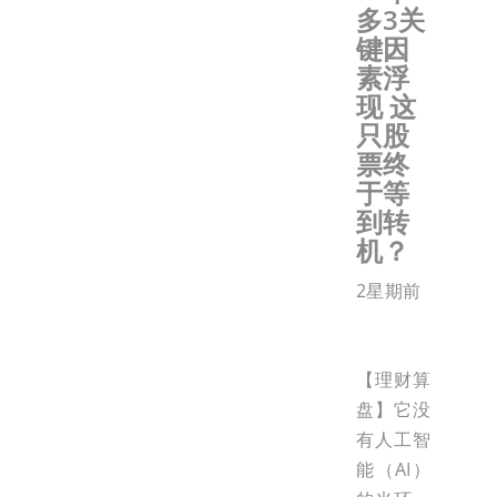
多3关
键因
素浮
现 这
只股
票终
于等
到转
机？
2星期前
【理财算
盘】它没
有人工智
能（AI）