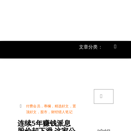
跳
过
内
容
文章分类：
Toggle
Navigat
首页
《
关于我
搜
索：
账号详
付费会员
，
專欄
，
精选好文
，
置
顶好文
，
股市
，
财经猎人笔记
联络我
连续5年赚钱派息
股价却下滑 这家公