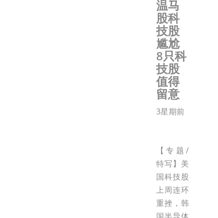
温马
股科
技股
尴尬
8只科
技股
值得
留意
3星期前
【专题/
特写】美
国科技股
上周连环
重挫，韩
国半导体