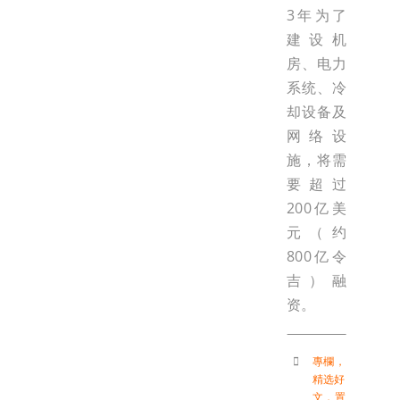
3年为了
建设机
房、电力
系统、冷
却设备及
网络设
施，将需
要超过
200亿美
元（约
800亿令
吉）融
资。
專欄
，
精选好
文
，
置