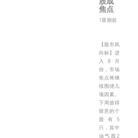
股成
焦点
1星期前
【股市风
向标】进
入8月
份，市场
焦点将继
续围绕几
项因素。
下周值得
留意的个
股有5
只，其中
油气股2