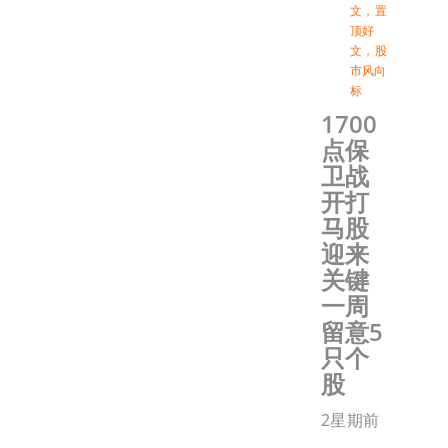
文
，
置
顶好
文
，
股
市风向
标
1700
点保
卫战
开打
马股
迎来
关键
一周
留意5
只个
股
2星期前