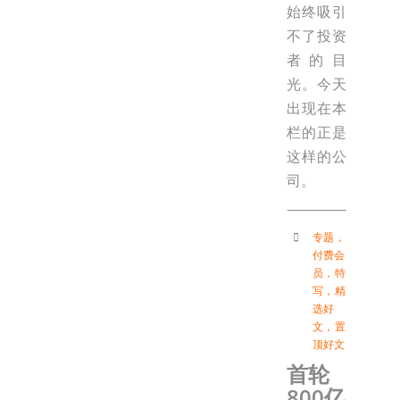
始终吸引
不了投资
者的目
光。今天
出现在本
栏的正是
这样的公
司。
专题
，
付费会
员
，
特
写
，
精
选好
文
，
置
顶好文
首轮
800亿