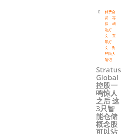
付费会
员
，
專
欄
，
精
选好
文
，
置
顶好
文
，
财
经猎人
笔记
Stratus
Global
控股一
鸣惊人
之后 这
3只智
能仓储
概念股
可以沾