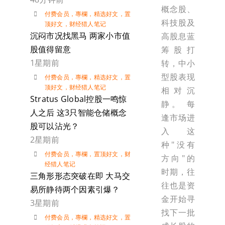
概念股、
付费会员
，
專欄
，
精选好文
，
置
科技股及
顶好文
，
财经猎人笔记
沉闷市况找黑马 两家小市值
高股息蓝
股值得留意
筹股打
1星期前
转，中小
型股表现
付费会员
，
專欄
，
精选好文
，
置
顶好文
，
财经猎人笔记
相对沉
Stratus Global控股一鸣惊
静。 每
人之后 这3只智能仓储概念
逢市场进
股可以沾光？
入这
2星期前
种"没有
付费会员
，
專欄
，
置顶好文
，
财
方向"的
经猎人笔记
时期，往
三角形形态突破在即 大马交
往也是资
易所静待两个因素引爆？
金开始寻
3星期前
找下一批
付费会员
，
專欄
，
精选好文
，
置