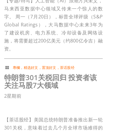
【专题/特写】人工智能（AI）浪潮方兴未艾，
马来西亚数据中心领域又传来一个惊人的数
字。 周一（7月20日），标普全球评级（S&P
Global Ratings），大马数据中心未来3年为
了建设机房、电力系统、冷却设备及网络设
施，将需要超过200亿美元（约800亿令吉）融
资。
專欄
，
精选好文
，
置顶好文
，
茶话股经
特朗普301关税回归 投资者该
关注马股7大领域
2星期前
【茶话股经】美国总统特朗普准备推出新一轮
301关税，意味着过去几个月全球市场难得的