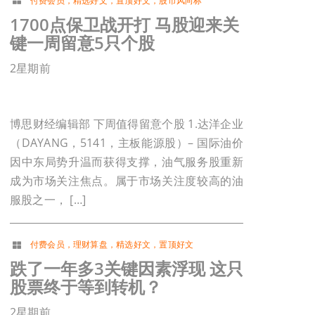
付费会员
，
精选好文
，
置顶好文
，
股市风向标
1700点保卫战开打 马股迎来关
键一周留意5只个股
2星期前
博思财经编辑部 下周值得留意个股 1.达洋企业
（DAYANG，5141，主板能源股）– 国际油价
因中东局势升温而获得支撑，油气服务股重新
成为市场关注焦点。属于市场关注度较高的油
服股之一， […]
付费会员
，
理财算盘
，
精选好文
，
置顶好文
跌了一年多3关键因素浮现 这只
股票终于等到转机？
2星期前