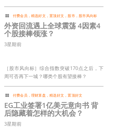
付费会员
，
精选好文
，
置顶好文
，
股市
，
股市风向标
外资回流遇上全球震荡 4因素4
个股接棒领涨？
3星期前
［股市风向标］综合指数突破170点之后，下
周可否再下一城？哪类个股有望接棒？
付费会员
，
理财算盘
，
精选好文
，
置顶好文
EG工业签署1亿美元意向书 背
后隐藏着怎样的大机会？
3星期前