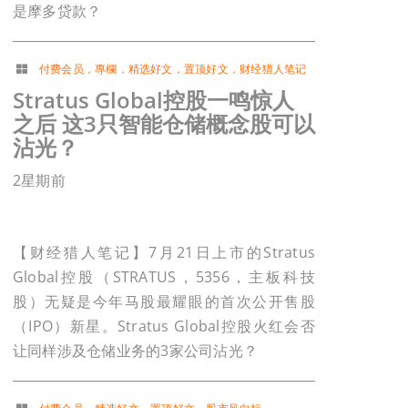
是摩多贷款？
付费会员
，
專欄
，
精选好文
，
置顶好文
，
财经猎人笔记
Stratus Global控股一鸣惊人
之后 这3只智能仓储概念股可以
沾光？
2星期前
【财经猎人笔记】7月21日上市的Stratus
Global控股（STRATUS，5356，主板科技
股）无疑是今年马股最耀眼的首次公开售股
（IPO）新星。Stratus Global控股火红会否
让同样涉及仓储业务的3家公司沾光？