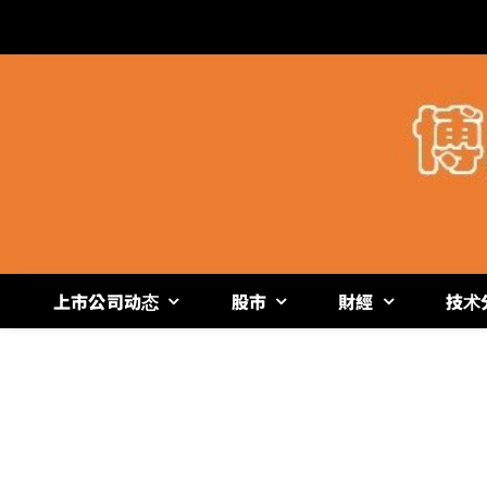
跳
过
内
容
上市公司动态
股市
財經
技术