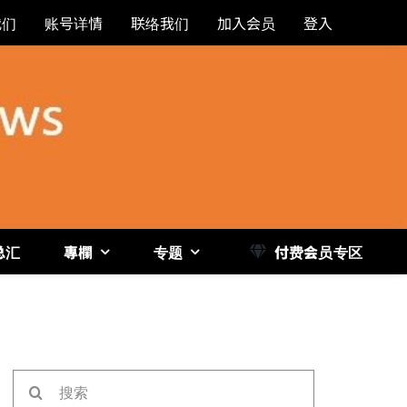
我们
账号详情
联络我们
加入会员
登入
总汇
專欄
专题
付费会员专区
《博
搜
索：