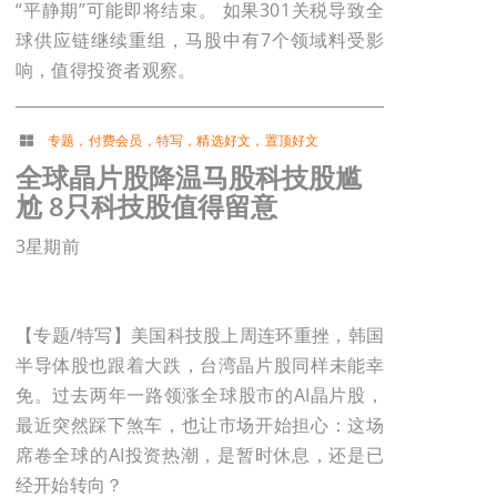
“平静期”可能即将结束。 如果301关税导致全
球供应链继续重组，马股中有7个领域料受影
响，值得投资者观察。
专题
，
付费会员
，
特写
，
精选好文
，
置顶好文
全球晶片股降温马股科技股尴
尬 8只科技股值得留意
3星期前
【专题/特写】美国科技股上周连环重挫，韩国
半导体股也跟着大跌，台湾晶片股同样未能幸
免。过去两年一路领涨全球股市的AI晶片股，
最近突然踩下煞车，也让市场开始担心：这场
席卷全球的AI投资热潮，是暂时休息，还是已
经开始转向？