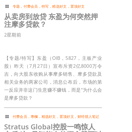
专题
，
付费会员
，
特写
，
精选好文
，
置顶好文
从卖房到放贷 东盈为何突然押
注摩多贷款？
2星期前
【专题/特写】东盈（OIB，5827，主板产业
股）昨天（7月27日）宣布斥资2亿8000万令
吉，向大股东收购从事摩多销售、摩多贷款及
相关业务的两家公司，消息公布后，市场的第
一反应并非这门生意赚不赚钱，而是“为什么会
是摩多贷款？
付费会员
，
專欄
，
精选好文
，
置顶好文
，
财经猎人笔记
Stratus Global控股一鸣惊人