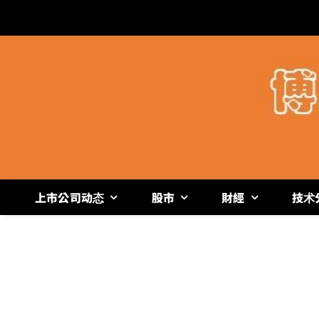
跳
过
内
容
上市公司动态
股市
財經
技术