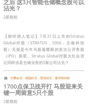
之后 这3只智能仓储概念股可以
沾光？
2星期前
【财经猎人笔记】7月21日上市的Stratus
Global控股（STRATUS，5356，主板科技
股）无疑是今年马股最耀眼的首次公开售股
（IPO）新星。Stratus Global控股火红会否
让同样涉及仓储业务的3家公司沾光？
付费会员
，
精选好文
，
置顶好文
，
股市风向标
1700点保卫战开打 马股迎来关
键一周留意5只个股
2星期前