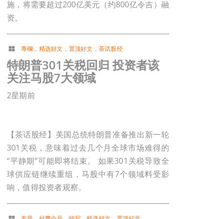
施，将需要超过200亿美元（约800亿令吉）融
资。
專欄
，
精选好文
，
置顶好文
，
茶话股经
特朗普301关税回归 投资者该
关注马股7大领域
2星期前
【茶话股经】美国总统特朗普准备推出新一轮
301关税，意味着过去几个月全球市场难得的
“平静期”可能即将结束。 如果301关税导致全
球供应链继续重组，马股中有7个领域料受影
响，值得投资者观察。
专题
，
付费会员
，
特写
，
精选好文
，
置顶好文