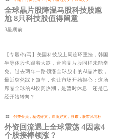
全球晶片股降温马股科技股尴
尬 8只科技股值得留意
3星期前
【专题/特写】美国科技股上周连环重挫，韩国
半导体股也跟着大跌，台湾晶片股同样未能幸
免。过去两年一路领涨全球股市的AI晶片股，
最近突然踩下煞车，也让市场开始担心：这场
席卷全球的AI投资热潮，是暂时休息，还是已
经开始转向？
付费会员
，
精选好文
，
置顶好文
，
股市
，
股市风向标
外资回流遇上全球震荡 4因素4
个股接棒领涨？