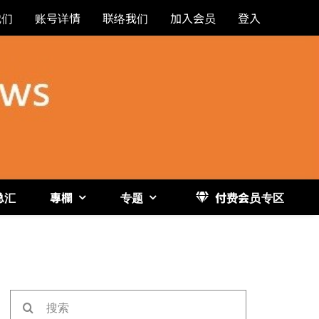
我们
账号详情
联络我们
加入会员
登入
总汇
專欄
专题
付费会员专区
《博
搜
索：