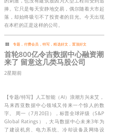
的刺激，也没有建筑股因为大型工程而受到追
捧。它只是每天安静地交易，偶尔随着大市起
落，却始终吸引不了投资者的目光。今天出现
在本栏的正是这样的公司。
专题
，
付费会员
，
特写
，
精选好文
，
置顶好文
首轮800亿令吉数据中心融资潮
来了 留意这几类马股公司
2星期前
【专题/特写】人工智能（AI）浪潮方兴未艾，
马来西亚数据中心领域又传来一个惊人的数
字。 周一（7月20日），标普全球评级（S&P
Global Ratings），大马数据中心未来3年为
了建设机房、电力系统、冷却设备及网络设