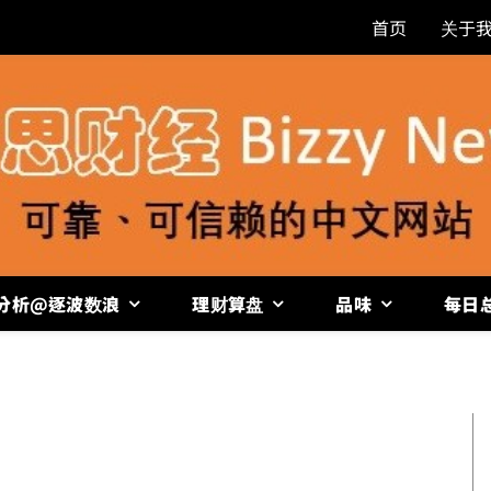
首页
关于
分析@逐波数浪
理财算盘
品味
每日