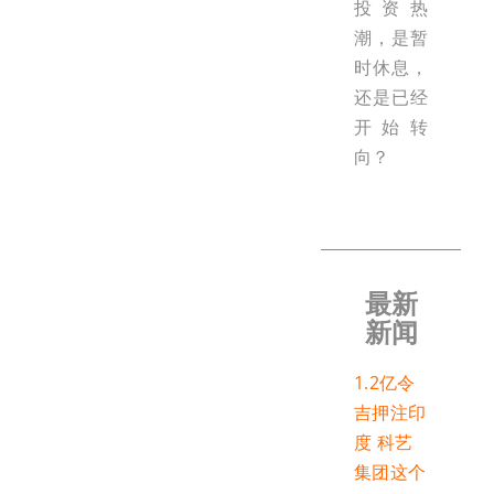
投资热
潮，是暂
时休息，
还是已经
开始转
向？
最新
新闻
1.2亿令
吉押注印
度 科艺
集团这个