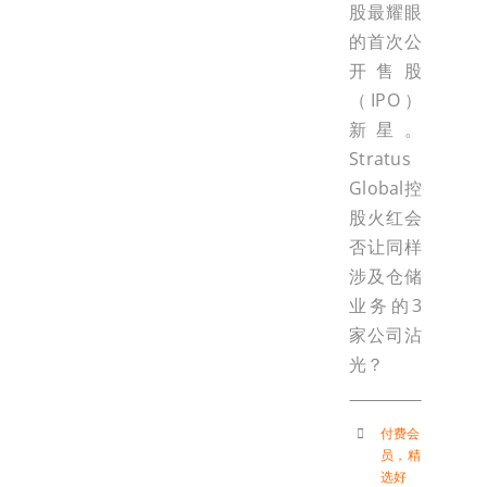
股最耀眼
的首次公
开售股
（IPO）
新星。
Stratus
Global控
股火红会
否让同样
涉及仓储
业务的3
家公司沾
光？
付费会
员
，
精
选好