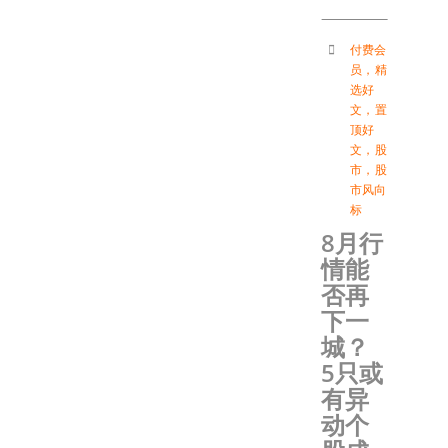
付费会
员
，
精
选好
文
，
置
顶好
文
，
股
市
，
股
市风向
标
8月行
情能
否再
下一
城？
5只或
有异
动个