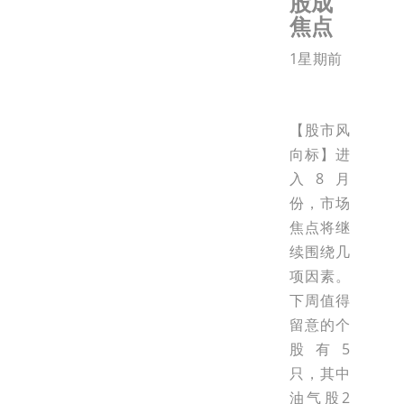
股成
焦点
1星期前
【股市风
向标】进
入8月
份，市场
焦点将继
续围绕几
项因素。
下周值得
留意的个
股有5
只，其中
油气股2