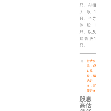
只、AI相
关股1
只、半导
体股1
只、以及
建筑股1
只。
付费会
员
，
理
财算
盘
，
精
选好
文
，
置
顶好文
股息
高估