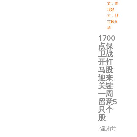
文
，
置
顶好
文
，
股
市风向
标
1700
点保
卫战
开打
马股
迎来
关键
一周
留意5
只个
股
2星期前