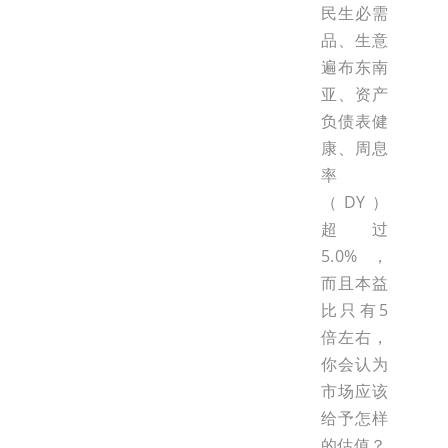
民生必需
品、生意
遍布东南
亚、资产
负债表健
康、周息
率
（DY）
超过
5.0%，
而且本益
比只有5
倍左右，
你会认为
市场应该
给予怎样
的估值？