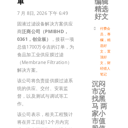
编辑
单
精选
加入会
7 月 8日, 2026 下午 6:49
好文
固液过滤设备解决方案供应
登入
付费会
商
泛商公司（PMIBHD，
员
，
專
0361，创业板）
，接获一项
欄
，
精
选好
总值1700万令吉的订单，为
文
，
置
食品加工业供应膜过滤
顶好
（Membrane Filtration）
文
，
财
经猎人
解决方案。
笔记
该公司将负责提供膜过滤系
沉闷
统的供应、交付、安装监
市况
督，以及测试与调试等工
找黑
作。
马 两
家小
该公司表示，相关工程预计
市值
将在开工日起12个月内完