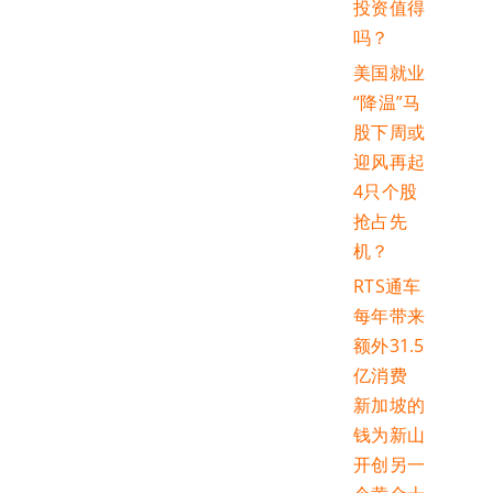
投资值得
吗？
美国就业
“降温”马
股下周或
迎风再起
4只个股
抢占先
机？
RTS通车
每年带来
额外31.5
亿消费
新加坡的
钱为新山
开创另一