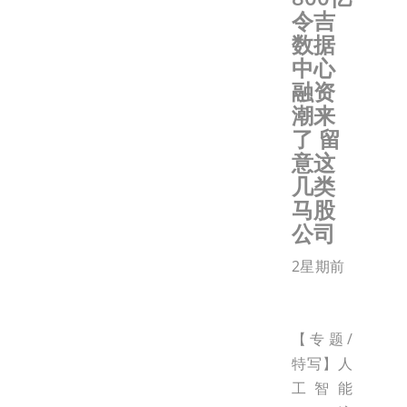
令吉
数据
中心
融资
潮来
了 留
意这
几类
马股
公司
2星期前
【专题/
特写】人
工智能