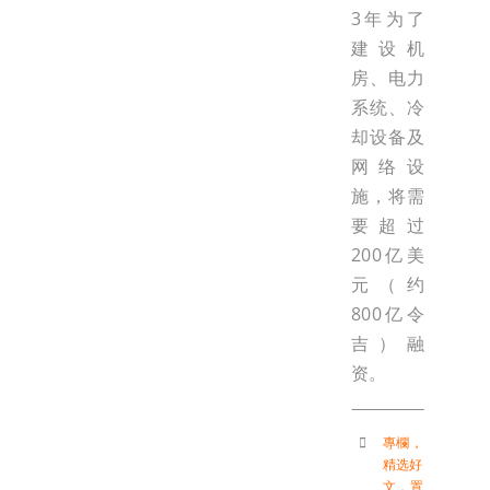
3年为了
建设机
房、电力
系统、冷
却设备及
网络设
施，将需
要超过
200亿美
元（约
800亿令
吉）融
资。
專欄
，
精选好
文
，
置