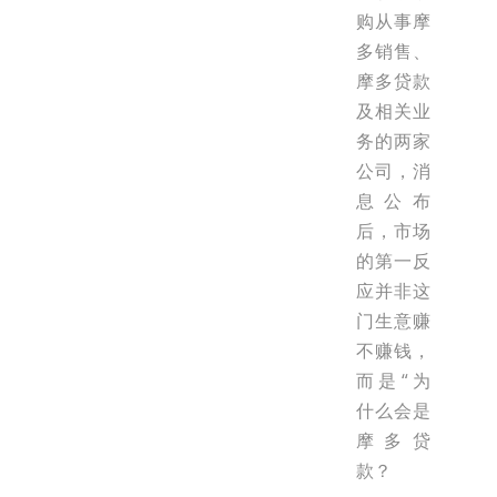
购从事摩
多销售、
摩多贷款
及相关业
务的两家
公司，消
息公布
后，市场
的第一反
应并非这
门生意赚
不赚钱，
而是“为
什么会是
摩多贷
款？