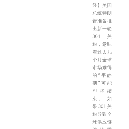
经】美国
总统特朗
普准备推
出新一轮
301关
税，意味
着过去几
个月全球
市场难得
的“平静
期”可能
即将结
束。 如
果301关
税导致全
球供应链