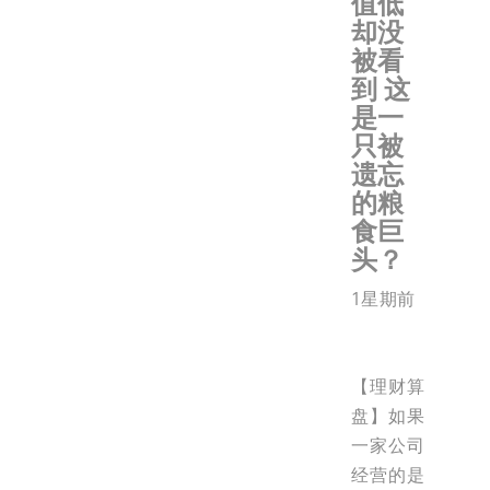
值低
却没
被看
到 这
是一
只被
遗忘
的粮
食巨
头？
1星期前
【理财算
盘】如果
一家公司
经营的是