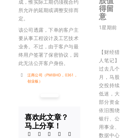
股值
成，惟实际工期仍须视合约
得留
所允许的延期或调整安排而
意
定。
1星期前
该公司透露，下单的客户主
要从事工程设计及工艺技术
业务。不过，由于客户与最
【财经猎
终用户签署了保密协议，因
人笔记】
此无法公开客户身份。
过去几个
泛商公司（PMIBHD，0361，
月，马股
创业板）
交投持续
低迷，大
部分资金
依旧围绕
喜欢此文章？
银行、公
马上分享！
用事业、
数据中心