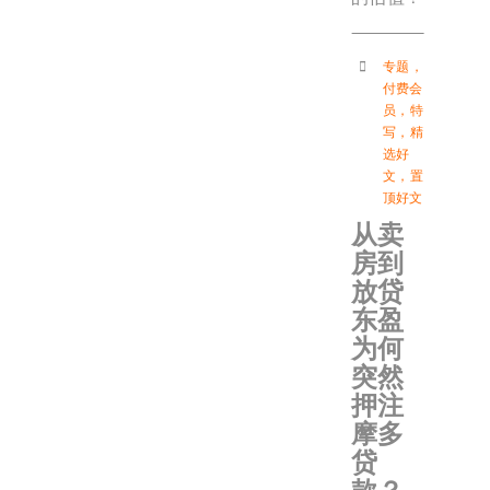
专题
，
付费会
员
，
特
写
，
精
选好
文
，
置
顶好文
从卖
房到
放贷
东盈
为何
突然
押注
摩多
贷
款？