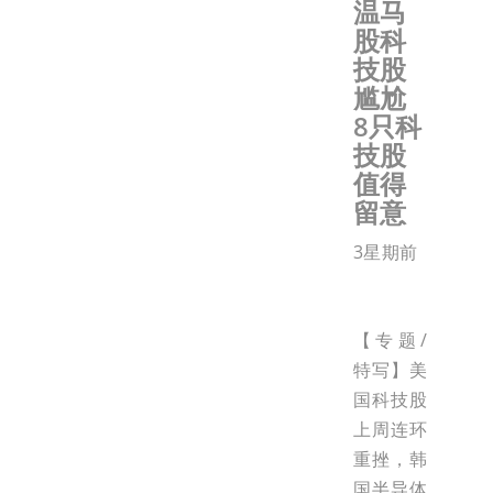
温马
股科
技股
尴尬
8只科
技股
值得
留意
3星期前
【专题/
特写】美
国科技股
上周连环
重挫，韩
国半导体