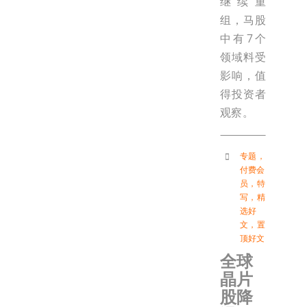
继续重
组，马股
中有7个
领域料受
影响，值
得投资者
观察。
专题
，
付费会
员
，
特
写
，
精
选好
文
，
置
顶好文
全球
晶片
股降