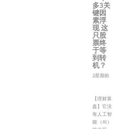
多3关
键因
素浮
现 这
只股
票终
于等
到转
机？
2星期前
【理财算
盘】它没
有人工智
能（AI）