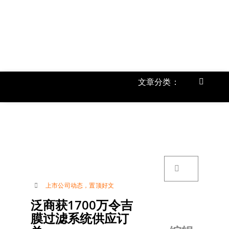
跳
过
内
容
文章分类：
Toggle
Navigat
首页
《
关于我
搜
索：
账号详
上市公司动态
，
置顶好文
泛商获1700万令吉
联络我
膜过滤系统供应订