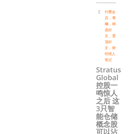
付费会
员
，
專
欄
，
精
选好
文
，
置
顶好
文
，
财
经猎人
笔记
Stratus
Global
控股一
鸣惊人
之后 这
3只智
能仓储
概念股
可以沾