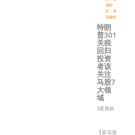
顶好
文
，
茶
话股经
特朗
普301
关税
回归
投资
者该
关注
马股7
大领
域
3星期前
【茶话股