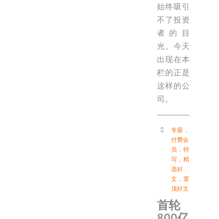
始终吸引
不了投资
者的目
光。今天
出现在本
栏的正是
这样的公
司。
专题
，
付费会
员
，
特
写
，
精
选好
文
，
置
顶好文
首轮
800亿