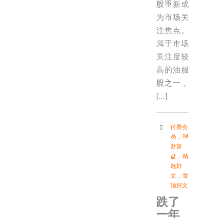
股重新成
为市场关
注焦点。
属于市场
关注度较
高的油服
股之一，
[…]
付费会
员
，
理
财算
盘
，
精
选好
文
，
置
顶好文
跌了
一年