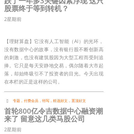
跌了一年多3关键因素浮现 这只
股票终于等到转机？
2星期前
【理财算盘】它没有人工智能（AI）的光环，
没有数据中心的故事，没有银行股不断创新高
的刺激，也没有建筑股因为大型工程而受到追
捧。它只是每天安静地交易，偶尔随着大市起
落，却始终吸引不了投资者的目光。今天出现
在本栏的正是这样的公司。
专题
，
付费会员
，
特写
，
精选好文
，
置顶好文
首轮800亿令吉数据中心融资潮
来了 留意这几类马股公司
2星期前