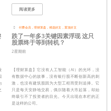
阅读更多
付费会员
，
理财算盘
，
精选好文
，
置顶好文
键
跌了一年多3关键因素浮现 这只
股票终于等到转机？
2星期前
业
【理财算盘】它没有人工智能（AI）的光环，没
因
有数据中心的故事，没有银行股不断创新高的刺
为
激，也没有建筑股因为大型工程而受到追捧。它
之
只是每天安静地交易，偶尔随着大市起落，却始
终吸引不了投资者的目光。今天出现在本栏的正
是这样的公司。