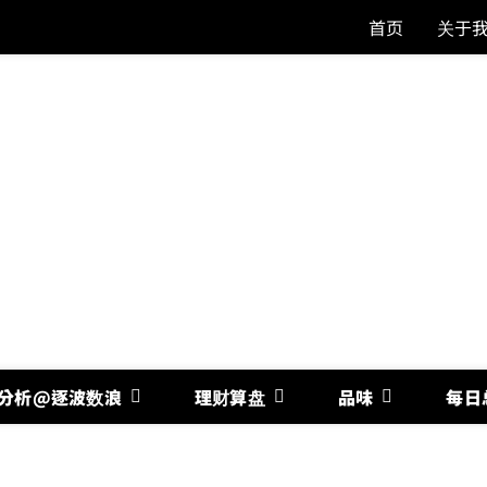
首页
关于
分析@逐波数浪
理财算盘
品味
每日