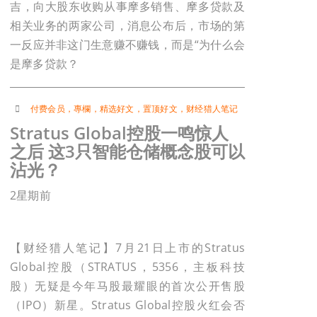
吉，向大股东收购从事摩多销售、摩多贷款及
相关业务的两家公司，消息公布后，市场的第
一反应并非这门生意赚不赚钱，而是“为什么会
是摩多贷款？
付费会员
，
專欄
，
精选好文
，
置顶好文
，
财经猎人笔记
Stratus Global控股一鸣惊人
之后 这3只智能仓储概念股可以
沾光？
2星期前
【财经猎人笔记】7月21日上市的Stratus
Global控股（STRATUS，5356，主板科技
股）无疑是今年马股最耀眼的首次公开售股
（IPO）新星。Stratus Global控股火红会否