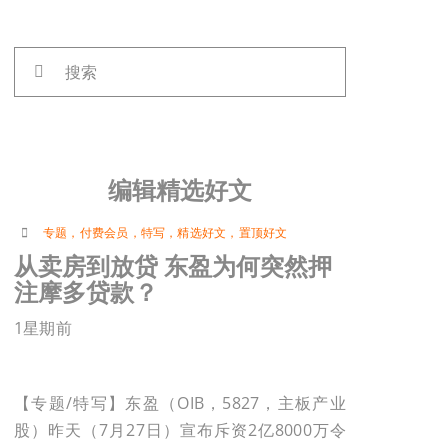
搜
索：
编辑精选好文
专题
，
付费会员
，
特写
，
精选好文
，
置顶好文
从卖房到放贷 东盈为何突然押
注摩多贷款？
1星期前
【专题/特写】东盈（OIB，5827，主板产业
股）昨天（7月27日）宣布斥资2亿8000万令