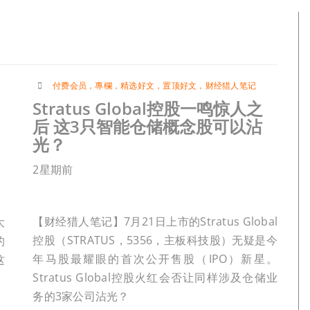
付费会员
，
專欄
，
精选好文
，
置顶好文
，
财经猎人笔记
Stratus Global控股一鸣惊人之
后 这3只智能仓储概念股可以沾
光？
2星期前
）
【财经猎人笔记】7月21日上市的Stratus Global
大
控股（STRATUS，5356，主板科技股）无疑是今
的
年马股最耀眼的首次公开售股（IPO）新星。
这
Stratus Global控股火红会否让同样涉及仓储业
务的3家公司沾光？