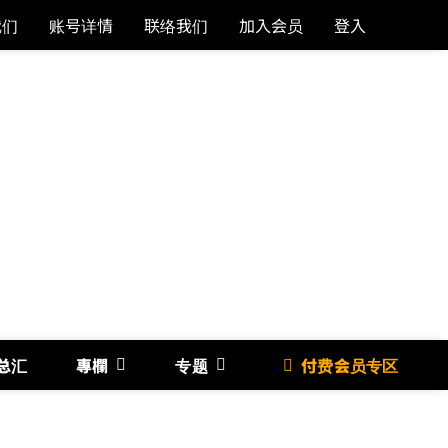
我们
账号详情
联络我们
加入会员
登入
总汇
專欄
专题
付费会员专区
《博