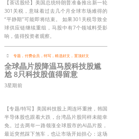
【茶话股经】美国总统特朗普准备推出新一轮
301关税，意味着过去几个月全球市场难得的
“平静期”可能即将结束。 如果301关税导致全
球供应链继续重组，马股中有7个领域料受影
响，值得投资者观察。
专题
，
付费会员
，
特写
，
精选好文
，
置顶好文
全球晶片股降温马股科技股尴
尬 8只科技股值得留意
3星期前
【专题/特写】美国科技股上周连环重挫，韩国
半导体股也跟着大跌，台湾晶片股同样未能幸
免。过去两年一路领涨全球股市的AI晶片股，
最近突然踩下煞车，也让市场开始担心：这场