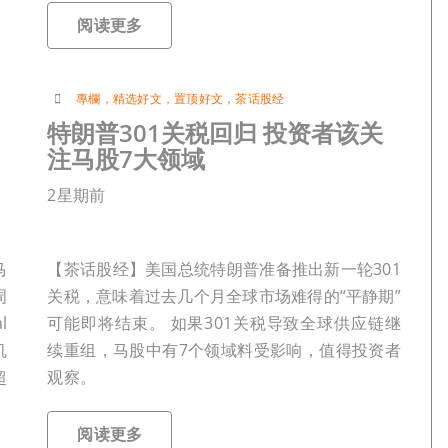
阅读更多
專欄
，
精选好文
，
置顶好文
，
茶话股经
特朗普301关税回归 投资者该关
注马股7大领域
2星期前
马
【茶话股经】美国总统特朗普准备推出新一轮301
周
关税，意味着过去几个月全球市场难得的“平静期”
l
可能即将结束。 如果301关税导致全球供应链继
机
续重组，马股中有7个领域料受影响，值得投资者
超
观察。
阅读更多