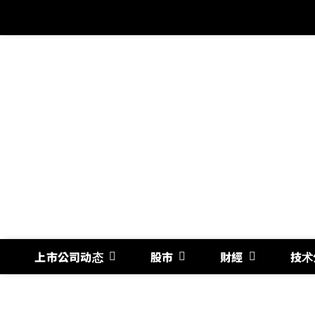
跳
过
内
容
上市公司动态
股市
財經
技术