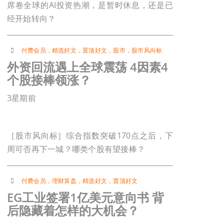
席卷全球的AI投资热潮，是暂时休息，还是已
经开始转向？
付费会员
，
精选好文
，
置顶好文
，
股市
，
股市风向标
外资回流遇上全球震荡 4因素4
个股接棒领涨？
3星期前
［股市风向标］综合指数突破170点之后，下
周可否再下一城？哪类个股有望接棒？
付费会员
，
理财算盘
，
精选好文
，
置顶好文
EG工业签署1亿美元意向书 背
后隐藏着怎样的大机会？