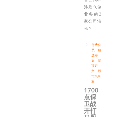
否让同样
涉及仓储
业务的3
家公司沾
光？
付费会
员
，
精
选好
文
，
置
顶好
文
，
股
市风向
标
1700
点保
卫战
开打