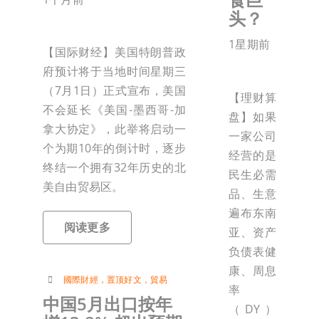
头？
1星期前
【国际财经】美国特朗普政
府预计将于当地时间星期三
（7月1日）正式宣布，美国
【理财算
不会延长《美国-墨西哥-加
盘】如果
拿大协定》，此举将启动一
一家公司
个为期10年的倒计时，逐步
经营的是
终结一个拥有32年历史的北
民生必需
美自由贸易区。
品、生意
遍布东南
阅读更多
亚、资产
负债表健
康、周息
國際財經
，
置顶好文
，
貿易
率
中国5月出口按年
（DY）