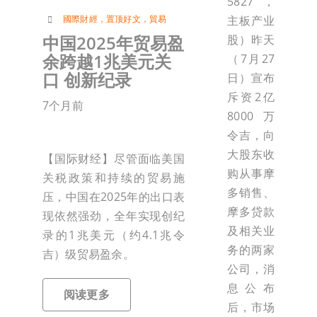
5827，
國際財經
，
置顶好文
，
貿易
主板产业
中国2025年贸易盈
股）昨天
余跨越1兆美元关
（7月27
口 创新纪录
日）宣布
斥资2亿
7个月前
8000万
令吉，向
大股东收
【国际财经】尽管面临美国
购从事摩
关税政策和持续的贸易施
多销售、
压，中国在2025年的出口表
摩多贷款
现依然强劲，全年实现创纪
及相关业
录的1兆美元（约4.1兆令
务的两家
吉）级贸易盈余。
公司，消
息公布
阅读更多
后，市场