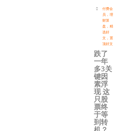
付费会
员
，
理
财算
盘
，
精
选好
文
，
置
顶好文
跌了
一年
多3关
键因
素浮
现 这
只股
票终
于等
到转
机？