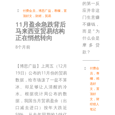
的第一反
应并非这
付费会员
，
博思广益
，
專欄
，
置
顶好文
，
財經
，
貿易
门生意赚
11月盈余急跌背后
不赚钱，
马来西亚贸易结构
而是“为
正在悄然转向
什么会是
摩多贷
8个月前
款？
【博思广益】上周五（12月
付费会
19日）公布的11月份的贸易
员
，
專
欄
，
精
数据，给市场泼了一盆不算
选好
冰、却足够让人清醒的冷
文
，
置
水。根据统计局公布的数
顶好
文
，
财
据，我国当月贸易盈余（出
经猎人
口减去进口）按年大跌近
笔记
59%，从去年同期的148亿