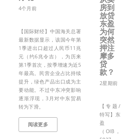
房到
4个月前
放贷
东盈
为何
【国际财经】中国海关总署
突然
最新数据显示，该国今年第
押注
1季进出口超过人民币11兆
摩多
元（约6兆令吉），为历来
贷
第1季首次，按季增速为近5
款？
年最高。民营企业占比持续
提升，绿色产品出口成为主
2星期前
要动能。不过中东冲突影响
逐渐浮现，3月对中东贸易
【专题/
转为下滑。
特写】东
盈
阅读更多
（OIB，