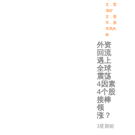
文
，
置
顶好
文
，
股
市
，
股
市风向
标
外资
回流
遇上
全球
震荡
4因素
4个股
接棒
领
涨？
3星期前