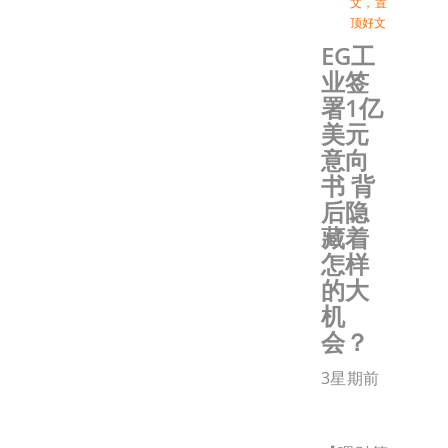
文
，
置
顶好文
EG工
业签
署1亿
美元
意向
书 背
后隐
藏着
怎样
的大
机
会？
3星期前