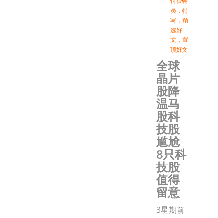
付费会
员
，
特
写
，
精
选好
文
，
置
顶好文
全球
晶片
股降
温马
股科
技股
尴尬
8只科
技股
值得
留意
3星期前