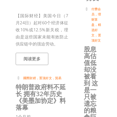
付
付费会
员
，
理
【国际财经】美国今日（7
财算
月24日）起对60个经济体征
盘
，
精
联络我
收10%或12.5%新关税，理
选好
文
，
置
由是这些国家未能有效防止
顶好文
加入会
供应链中的强迫劳动。
股息
高估
阅读更多
登入
值低
却没
被看
國際財經
，
置顶好文
，
貿易
到 这
特朗普政府料不延
是一
长 拥有32年历史
只被
《美墨加协定》料
遗忘
落幕
的粮
食巨
1个月前