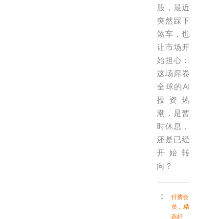
股，最近
突然踩下
煞车，也
让市场开
始担心：
这场席卷
全球的AI
投资热
潮，是暂
时休息，
还是已经
开始转
向？
付费会
员
，
精
选好