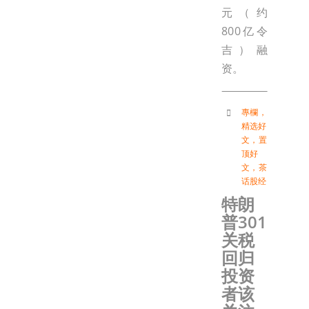
元（约
800亿令
吉）融
资。
專欄
，
精选好
文
，
置
顶好
文
，
茶
话股经
特朗
普301
关税
回归
投资
者该