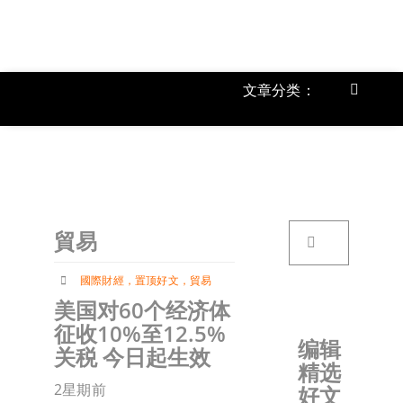
跳
过
内
容
文章分类：
Toggle
Navigat
上市公
《
首页
搜
貿易
索：
关于我
國際財經
，
置顶好文
，
貿易
美国对60个经济体
文章分
征收10%至12.5%
编辑
关税 今日起生效
精选
账户详
2星期前
好文