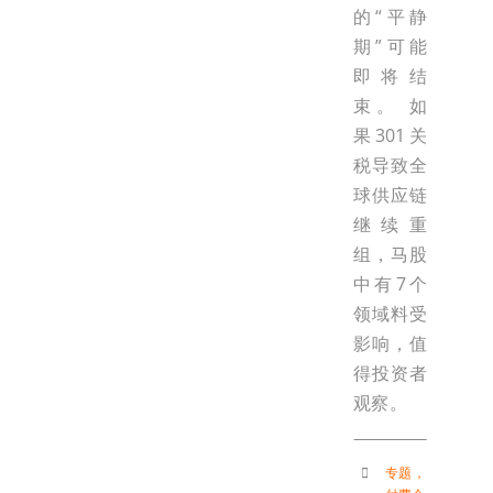
的“平静
期”可能
即将结
束。 如
果301关
税导致全
球供应链
继续重
组，马股
中有7个
领域料受
影响，值
得投资者
观察。
专题
，