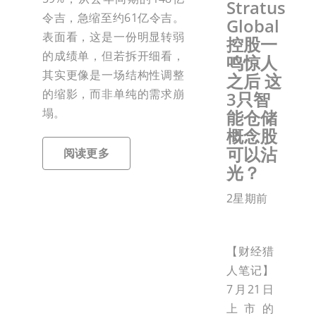
Stratus
令吉，急缩至约61亿令吉。
Global
表面看，这是一份明显转弱
控股一
的成绩单，但若拆开细看，
鸣惊人
其实更像是一场结构性调整
之后 这
的缩影，而非单纯的需求崩
3只智
塌。
能仓储
概念股
可以沾
阅读更多
光？
2星期前
【财经猎
人笔记】
7月21日
上市的