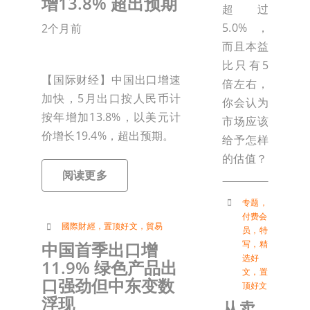
增13.8% 超出预期
超过
5.0%，
2个月前
而且本益
比只有5
【国际财经】中国出口增速
倍左右，
加快，5月出口按人民币计
你会认为
按年增加13.8%，以美元计
市场应该
价增长19.4%，超出预期。
给予怎样
的估值？
阅读更多
专题
，
付费会
國際財經
，
置顶好文
，
貿易
员
，
特
中国首季出口增
写
，
精
选好
11.9% 绿色产品出
文
，
置
口强劲但中东变数
顶好文
浮现
从卖