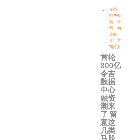
专题
，
付费会
员
，
特
写
，
精
选好
文
，
置
顶好文
首轮
800亿
令吉
数据
中心
融资
潮来
了 留
意这
几类
马股