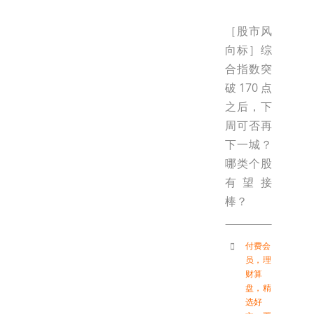
［股市风
向标］综
合指数突
破170点
之后，下
周可否再
下一城？
哪类个股
有望接
棒？
付费会
员
，
理
财算
盘
，
精
选好