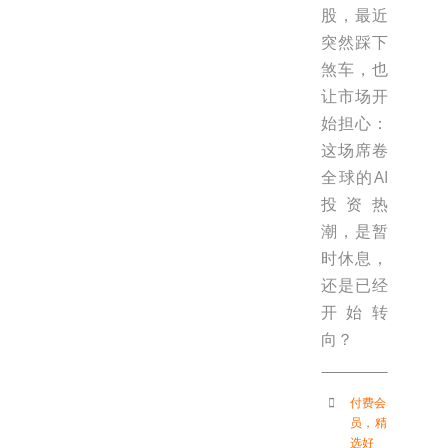
股，最近
突然踩下
煞车，也
让市场开
始担心：
这场席卷
全球的AI
投资热
潮，是暂
时休息，
还是已经
开始转
向？
付费会
员
，
精
选好