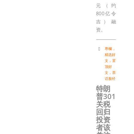
元（约
800亿令
吉）融
资。
專欄
，
精选好
文
，
置
顶好
文
，
茶
话股经
特朗
普301
关税
回归
投资
者该