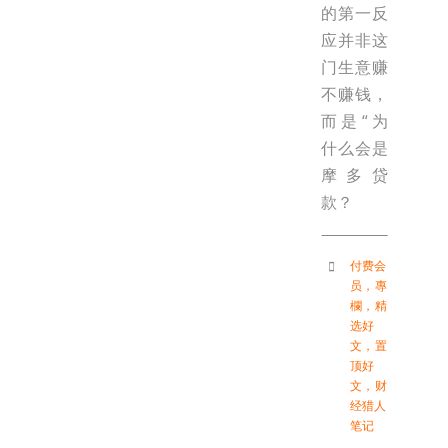
的第一反
应并非这
门生意赚
不赚钱，
而是“为
什么会是
摩多贷
款？
付费会
员
，
專
欄
，
精
选好
文
，
置
顶好
文
，
财
经猎人
笔记