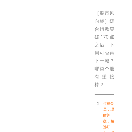
［股市风
向标］综
合指数突
破170点
之后，下
周可否再
下一城？
哪类个股
有望接
棒？
付费会
员
，
理
财算
盘
，
精
选好