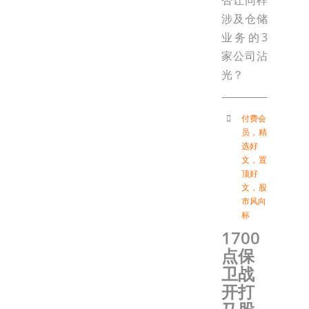
否让同样
涉及仓储
业务的3
家公司沾
光？
付费会
员
，
精
选好
文
，
置
顶好
文
，
股
市风向
标
1700
点保
卫战
开打