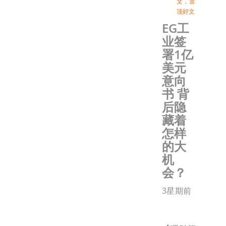
文
，
置
顶好文
EG工
业签
署1亿
美元
意向
书 背
后隐
藏着
怎样
的大
机
会？
3星期前