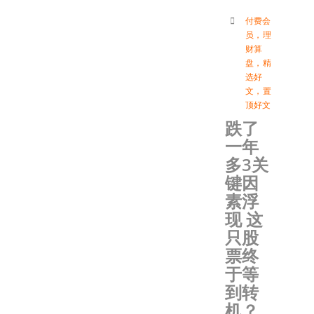
付费会
员
，
理
财算
盘
，
精
选好
文
，
置
顶好文
跌了
一年
多3关
键因
素浮
现 这
只股
票终
于等
到转
机？