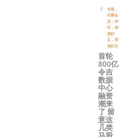
专题
，
付费会
员
，
特
写
，
精
选好
文
，
置
顶好文
首轮
800亿
令吉
数据
中心
融资
潮来
了 留
意这
几类
马股