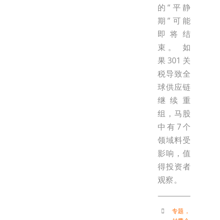
的“平静
期”可能
即将结
束。 如
果301关
税导致全
球供应链
继续重
组，马股
中有7个
领域料受
影响，值
得投资者
观察。
专题
，