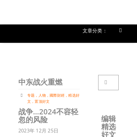
跳
过
内
容
文章分类：
Toggle
Navigat
上市公
《
首页
搜
中东战火重燃
索：
关于我
专题
，
人物
，
國際財經
，
精选好
文
，
置顶好文
文章分
战争…2024不容轻
编辑
忽的风险
精选
账户详
2023年 12月 25日
好文