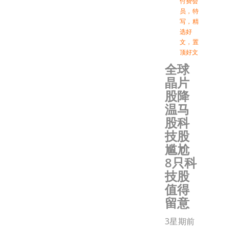
付费会
员
，
特
写
，
精
选好
文
，
置
顶好文
全球
晶片
股降
温马
股科
技股
尴尬
8只科
技股
值得
留意
3星期前