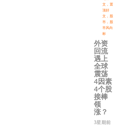
文
，
置
顶好
文
，
股
市
，
股
市风向
标
外资
回流
遇上
全球
震荡
4因素
4个股
接棒
领
涨？
3星期前