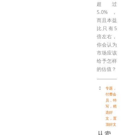
超过
5.0%，
而且本益
比只有5
倍左右，
你会认为
市场应该
给予怎样
的估值？
专题
，
付费会
员
，
特
写
，
精
选好
文
，
置
顶好文
从卖