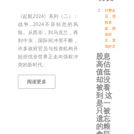
付
付费会
《起航2024》系列（二）：
员
，
理
财算
战争…2024不容轻忽的风
盘
，
精
联络我
险。从西非，到乌克兰，再
选好
到中东，国际间冲突不断，
文
，
置
顶好文
许多政府官员与投资机构开
加入会
股息
始担忧全世界正走向强权冲
高估
突的新时代。
登入
值低
却没
阅读更多
被看
到 这
是一
只被
遗忘
的粮
食巨