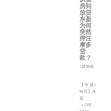
房到
放贷
东盈
为何
突然
押注
摩多
贷
款？
2星期前
【专题/
特写】东
盈
（OIB，