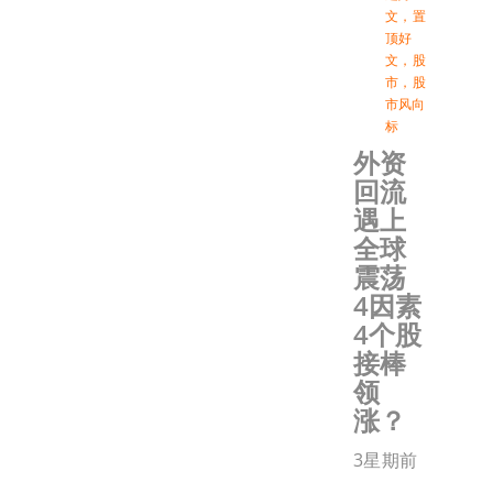
文
，
置
顶好
文
，
股
市
，
股
市风向
标
外资
回流
遇上
全球
震荡
4因素
4个股
接棒
领
涨？
3星期前