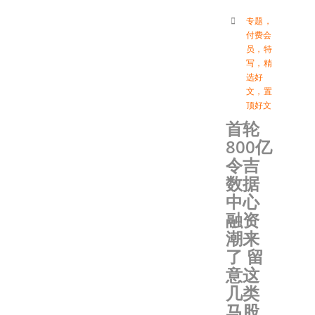
专题
，
付费会
员
，
特
写
，
精
选好
文
，
置
顶好文
首轮
800亿
令吉
数据
中心
融资
潮来
了 留
意这
几类
马股