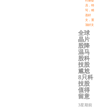
付费会
员
，
特
写
，
精
选好
文
，
置
顶好文
全球
晶片
股降
温马
股科
技股
尴尬
8只科
技股
值得
留意
3星期前