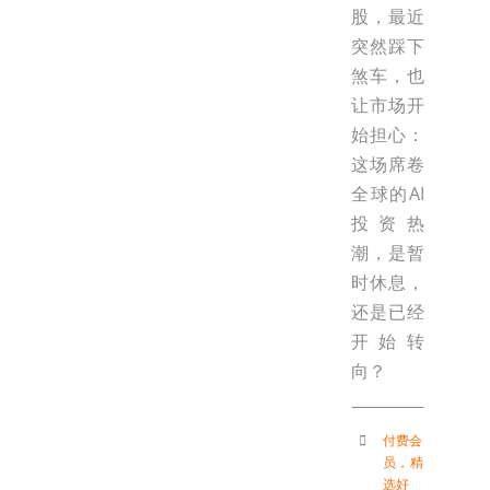
股，最近
突然踩下
煞车，也
让市场开
始担心：
这场席卷
全球的AI
投资热
潮，是暂
时休息，
还是已经
开始转
向？
付费会
员
，
精
选好