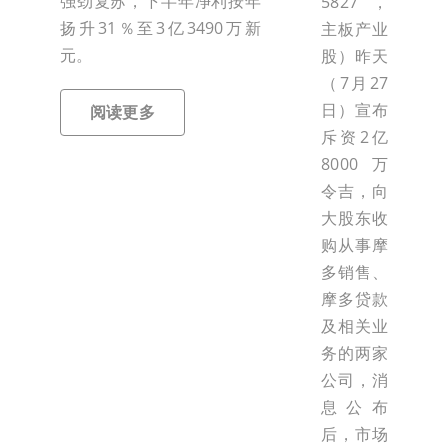
强劲复苏，下半年净利按年
5827，
扬升31％至3亿3490万新
主板产业
元。
股）昨天
（7月27
日）宣布
阅读更多
斥资2亿
8000万
令吉，向
大股东收
购从事摩
多销售、
摩多贷款
及相关业
务的两家
公司，消
息公布
后，市场