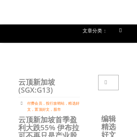
跳
过
内
容
文章分类：
Toggle
Navigat
上市公
《
首页
搜
云顶新加坡
索：
关于我
(SGX:G13)
付费会员
，
投行放哨站
，
精选好
文章分
文
，
置顶好文
，
股市
编辑
云顶新加坡首季盈
精选
利大跌55% 伊布拉
账户详
好文
可不再只是产业股