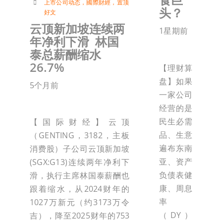
上市公司动态
，
國際財經
，
置顶
头？
好文
云顶新加坡连续两
1星期前
年净利下滑 林国
泰总薪酬缩水
26.7%
【理财算
盘】如果
5个月前
一家公司
经营的是
民生必需
【国际财经】云顶
品、生意
（GENTING，3182，主板
遍布东南
消费股）子公司云顶新加坡
亚、资产
(SGX:G13)连续两年净利下
负债表健
滑，执行主席林国泰薪酬也
康、周息
跟着缩水，从2024财年的
率
1027万新元（约3173万令
（DY）
吉），降至2025财年的753