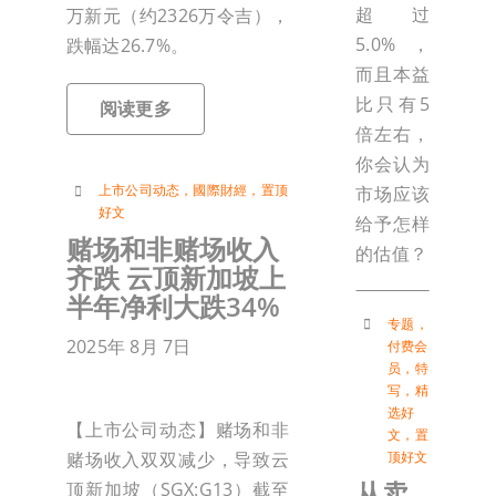
超过
万新元（约2326万令吉），
5.0%，
跌幅达26.7%。
而且本益
比只有5
阅读更多
倍左右，
你会认为
上市公司动态
，
國際財經
，
置顶
市场应该
好文
给予怎样
赌场和非赌场收入
的估值？
齐跌 云顶新加坡上
半年净利大跌34%
专题
，
2025年 8月 7日
付费会
员
，
特
写
，
精
选好
【上市公司动态】赌场和非
文
，
置
顶好文
赌场收入双双减少，导致云
从卖
顶新加坡（SGX:G13）截至