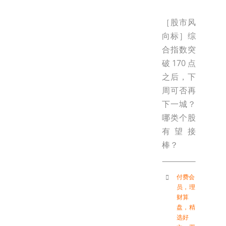
［股市风
向标］综
合指数突
破170点
之后，下
周可否再
下一城？
哪类个股
有望接
棒？
付费会
员
，
理
财算
盘
，
精
选好