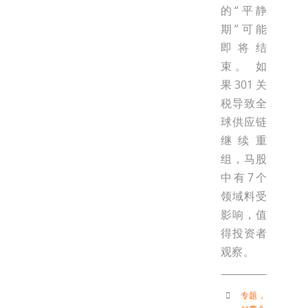
的“平静
期”可能
即将结
束。 如
果301关
税导致全
球供应链
继续重
组，马股
中有7个
领域料受
影响，值
得投资者
观察。
专题
，