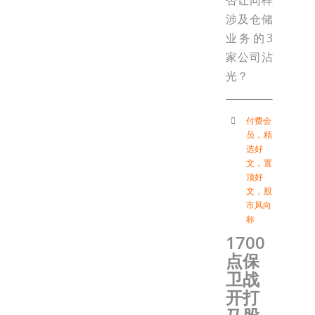
否让同样
涉及仓储
业务的3
家公司沾
光？
付费会
员
，
精
选好
文
，
置
顶好
文
，
股
市风向
标
1700
点保
卫战
开打