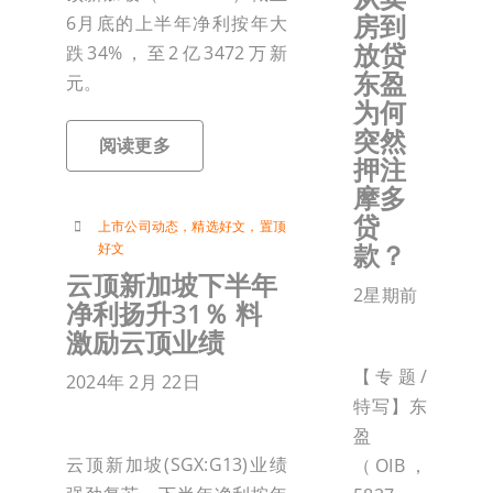
房到
6月底的上半年净利按年大
放贷
跌34%，至2亿3472万新
东盈
元。
为何
突然
阅读更多
押注
摩多
贷
上市公司动态
，
精选好文
，
置顶
款？
好文
云顶新加坡下半年
2星期前
净利扬升31％ 料
激励云顶业绩
【专题/
2024年 2月 22日
特写】东
盈
云顶新加坡(SGX:G13)业绩
（OIB，