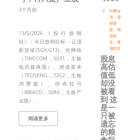
3个月前
付
付费会
员
，
理
财算
盘
，
精
联络我
13/5/2026《投行放哨
选好
站》：今日放哨目标 - 云顶
文
，
置
顶好文
新加坡(SGX:G13)、光网络
加入会
股息
（TIMECOM，5031，主板
高估
电讯媒体股）、潮成资本
登入
值低
（TEOSENG，7252，主板
却没
消费股）、伊布拉可
被看
（IBRACO，5084，主板产
到 这
业股）。
是一
只被
阅读更多
遗忘
的粮
食巨