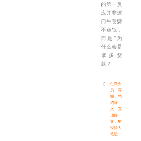
的第一反
应并非这
门生意赚
不赚钱，
而是“为
什么会是
摩多贷
款？
付费会
员
，
專
欄
，
精
选好
文
，
置
顶好
文
，
财
经猎人
笔记