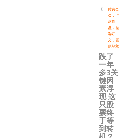
付费会
员
，
理
财算
盘
，
精
选好
文
，
置
顶好文
跌了
一年
多3关
键因
素浮
现 这
只股
票终
于等
到转
机？