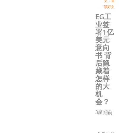
文
，
置
顶好文
EG工
业签
署1亿
美元
意向
书 背
后隐
藏着
怎样
的大
机
会？
3星期前