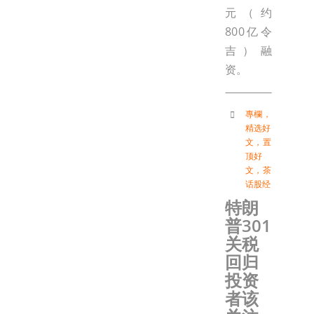
元（约
800亿令
吉）融
资。
專欄
，
精选好
文
，
置
顶好
文
，
茶
话股经
特朗
普301
关税
回归
投资
者该