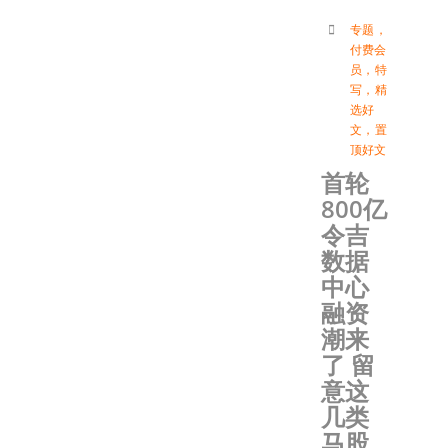
专题
，
付费会
员
，
特
写
，
精
选好
文
，
置
顶好文
首轮
800亿
令吉
数据
中心
融资
潮来
了 留
意这
几类
马股