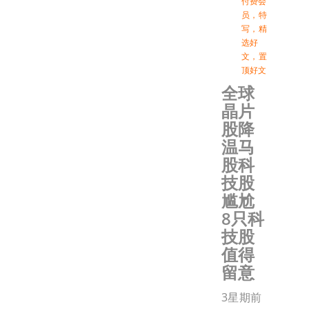
付费会
员
，
特
写
，
精
选好
文
，
置
顶好文
全球
晶片
股降
温马
股科
技股
尴尬
8只科
技股
值得
留意
3星期前