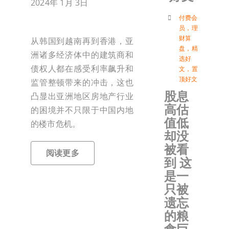
2024年 1月 3日
付
付费会
员
，
理
财算
从韩国到越南再到香港，亚
盘
，
精
联络我
洲诸多经济体中的建筑商和
选好
债权人都在感受利率飙升和
文
，
置
顶好文
监管整顿带来的冲击，这也
加入会
股息
凸显出亚洲地区房地产行业
高估
的困境并不只限于中国内地
登入
值低
的楼市危机。
却没
被看
阅读更多
到 这
是一
只被
遗忘
的粮
食巨