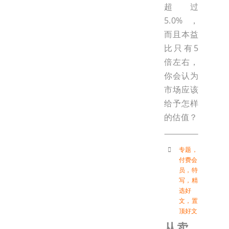
超过
5.0%，
而且本益
比只有5
倍左右，
你会认为
市场应该
给予怎样
的估值？
专题
，
付费会
员
，
特
写
，
精
选好
文
，
置
顶好文
从卖