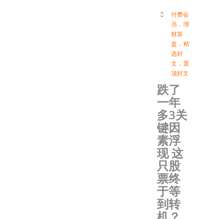
付费会
员
，
理
财算
盘
，
精
选好
文
，
置
顶好文
跌了
一年
多3关
键因
素浮
现 这
只股
票终
于等
到转
机？