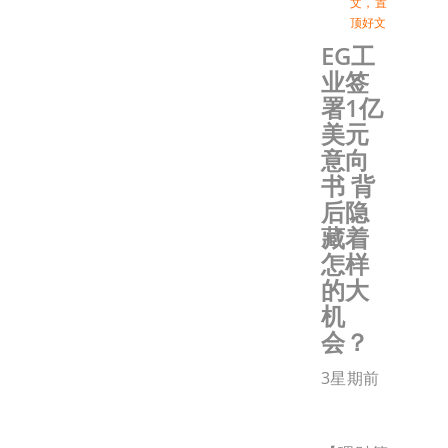
文
，
置
顶好文
EG工
业签
署1亿
美元
意向
书 背
后隐
藏着
怎样
的大
机
会？
3星期前