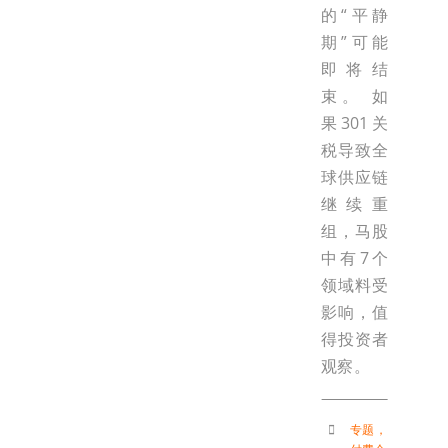
的“平静
期”可能
即将结
束。 如
果301关
税导致全
球供应链
继续重
组，马股
中有7个
领域料受
影响，值
得投资者
观察。
专题
，