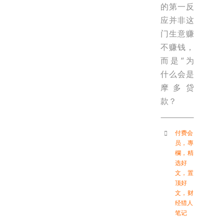
的第一反
应并非这
门生意赚
不赚钱，
而是“为
什么会是
摩多贷
款？
付费会
员
，
專
欄
，
精
选好
文
，
置
顶好
文
，
财
经猎人
笔记