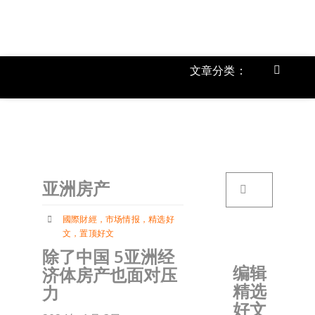
跳
过
内
容
文章分类：
Toggle
Navigat
上市公
《
首页
搜
亚洲房产
索：
关于我
國際財經
，
市场情报
，
精选好
文
，
置顶好文
文章分
除了中国 5亚洲经
编辑
济体房产也面对压
精选
力
账户详
好文