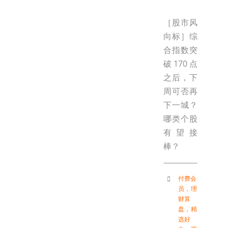
［股市风
向标］综
合指数突
破170点
之后，下
周可否再
下一城？
哪类个股
有望接
棒？
付费会
员
，
理
财算
盘
，
精
选好