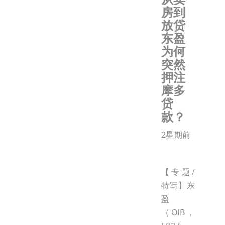
房到
放贷
东盈
为何
突然
押注
摩多
贷
款？
2星期前
【专题/
特写】东
盈
（OIB，