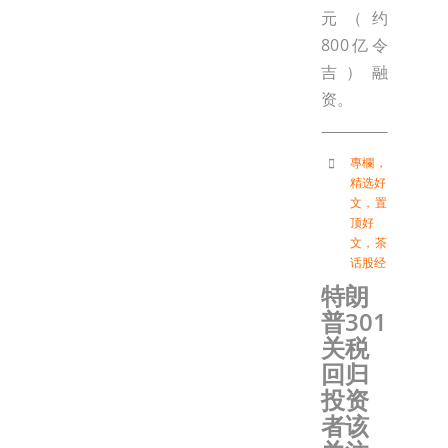
元（约
800亿令
吉）融
资。
專欄
，
精选好
文
，
置
顶好
文
，
茶
话股经
特朗
普301
关税
回归
投资
者该