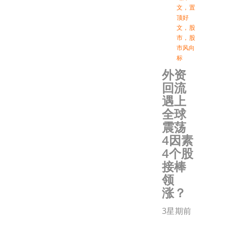
文
，
置
顶好
文
，
股
市
，
股
市风向
标
外资
回流
遇上
全球
震荡
4因素
4个股
接棒
领
涨？
3星期前