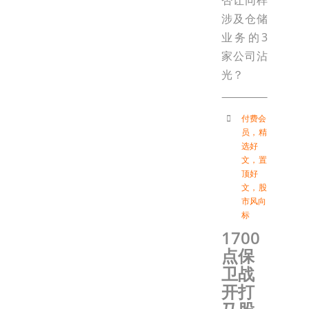
否让同样
涉及仓储
业务的3
家公司沾
光？
付费会
员
，
精
选好
文
，
置
顶好
文
，
股
市风向
标
1700
点保
卫战
开打