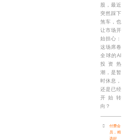
股，最近
突然踩下
煞车，也
让市场开
始担心：
这场席卷
全球的AI
投资热
潮，是暂
时休息，
还是已经
开始转
向？
付费会
员
，
精
选好