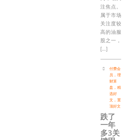
注焦点。
属于市场
关注度较
高的油服
股之一，
[…]
付费会
员
，
理
财算
盘
，
精
选好
文
，
置
顶好文
跌了
一年
多3关