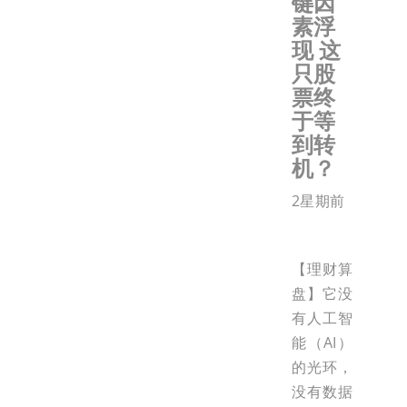
键因
素浮
现 这
只股
票终
于等
到转
机？
2星期前
【理财算
盘】它没
有人工智
能（AI）
的光环，
没有数据