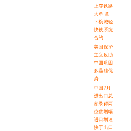
上夺铁路
大单 拿
下槟城轻
快铁系统
合约
美国保护
主义反助
中国巩固
多晶硅优
势
中国7月
进出口总
额录得两
位数增幅
进口增速
快于出口