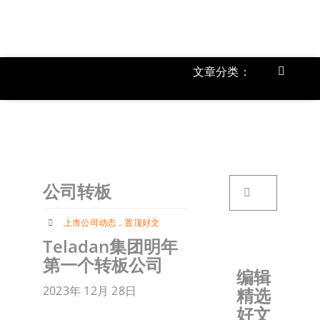
跳
过
内
容
文章分类：
Toggle
Navigat
上市公
《
首页
搜
公司转板
索：
关于我
上市公司动态
，
置顶好文
Teladan集团明年
文章分
第一个转板公司
编辑
2023年 12月 28日
精选
账户详
好文