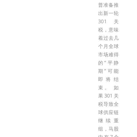
普准备推
出新一轮
301关
税，意味
着过去几
个月全球
市场难得
的“平静
期”可能
即将结
束。 如
果301关
税导致全
球供应链
继续重
组，马股