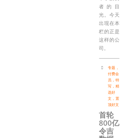
者的目
光。今天
出现在本
栏的正是
这样的公
司。
专题
，
付费会
员
，
特
写
，
精
选好
文
，
置
顶好文
首轮
800亿
令吉