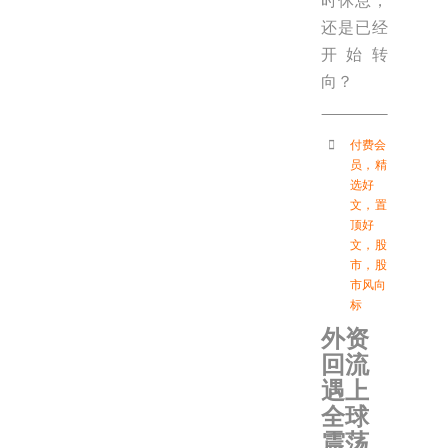
时休息，
还是已经
开始转
向？
付费会
员
，
精
选好
文
，
置
顶好
文
，
股
市
，
股
市风向
标
外资
回流
遇上
全球
震荡