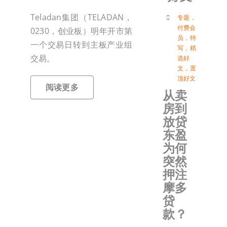
付
Teladan集团（TELADAN，
专题
，
付费会
0230，创业板）明年开市第
员
，
特
一个交易日转到主板产业组
写
，
精
联络我
交易。
选好
文
，
置
顶好文
加入会
阅读更多
从卖
房到
登入
放贷
东盈
为何
突然
押注
摩多
贷
款？