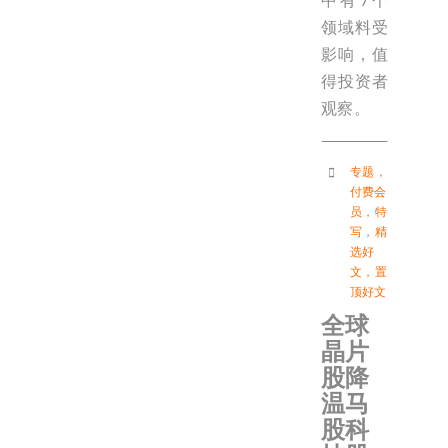
中有7个
领域料受
影响，值
得投资者
观察。
专题
，
付费会
员
，
特
写
，
精
选好
文
，
置
顶好文
全球
晶片
股降
温马
股科