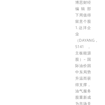
博思财经
编辑部
下周值得
留意个股
1.达洋企
业
（DAYANG，
5141，
主板能源
股）– 国
际油价因
中东局势
升温而获
得支撑，
油气服务
股重新成
为市场关