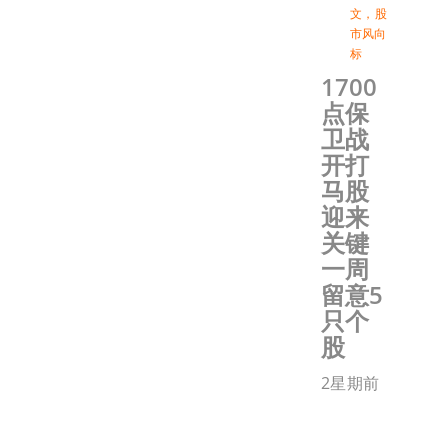
文
，
股
市风向
标
1700
点保
卫战
开打
马股
迎来
关键
一周
留意5
只个
股
2星期前