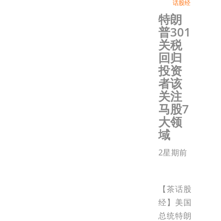
话股经
特朗
普301
关税
回归
投资
者该
关注
马股7
大领
域
2星期前
【茶话股
经】美国
总统特朗