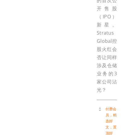
的首次公
开售股
（IPO）
新星。
Stratus
Global控
股火红会
否让同样
涉及仓储
业务的3
家公司沾
光？
付费会
员
，
精
选好
文
，
置
顶好