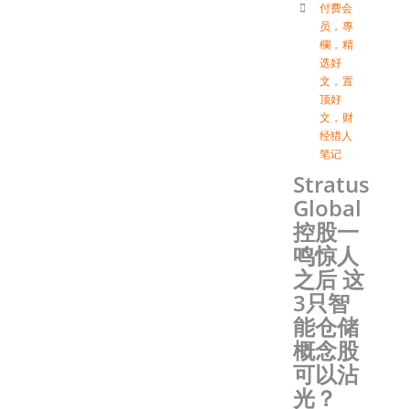
付费会
员
，
專
欄
，
精
选好
文
，
置
顶好
文
，
财
经猎人
笔记
Stratus
Global
控股一
鸣惊人
之后 这
3只智
能仓储
概念股
可以沾
光？