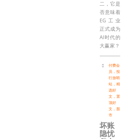
二，它是
否意味着
EG工业
正式成为
AI时代的
大赢家？
付费会
员
，
投
行放哨
站
，
精
选好
文
，
置
顶好
文
，
股
市
坏账
隐忧