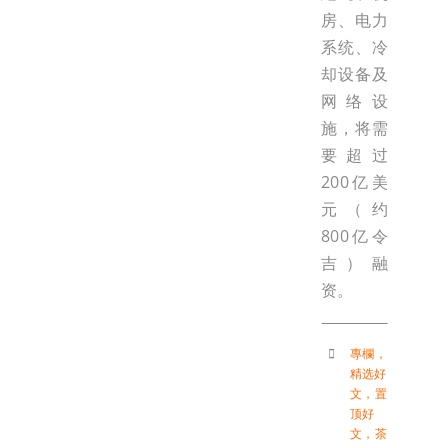
房、电力
系统、冷
却设备及
网络设
施，将需
要超过
200亿美
元（约
800亿令
吉）融
资。
專欄
，
精选好
文
，
置
顶好
文
，
茶