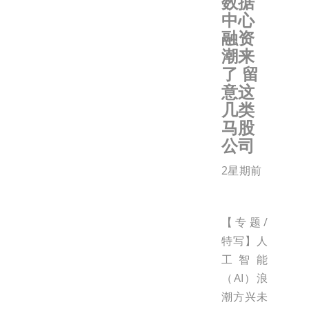
数据
中心
融资
潮来
了 留
意这
几类
马股
公司
2星期前
【专题/
特写】人
工智能
（AI）浪
潮方兴未