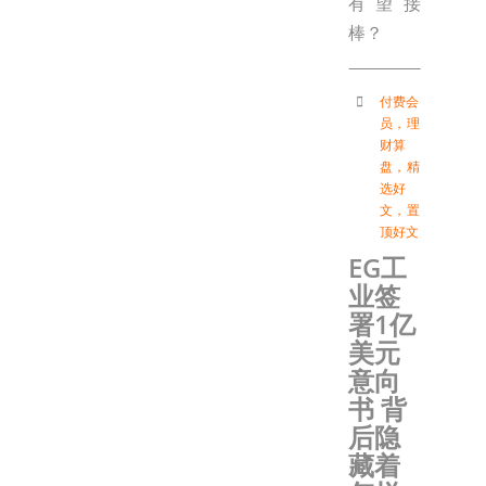
有望接
棒？
付费会
员
，
理
财算
盘
，
精
选好
文
，
置
顶好文
EG工
业签
署1亿
美元
意向
书 背
后隐
藏着