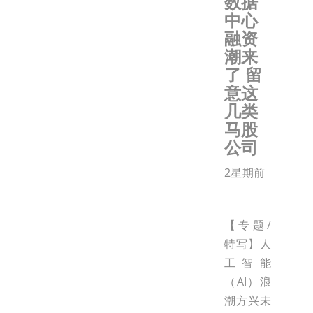
数据
中心
融资
潮来
了 留
意这
几类
马股
公司
2星期前
【专题/
特写】人
工智能
（AI）浪
潮方兴未