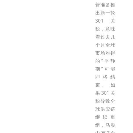
普准备推
出新一轮
301关
税，意味
着过去几
个月全球
市场难得
的“平静
期”可能
即将结
束。 如
果301关
税导致全
球供应链
继续重
组，马股