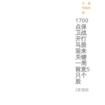
文
，
股
市风向
标
1700
点保
卫战
开打
马股
迎来
关键
一周
留意5
只个
股
2星期前