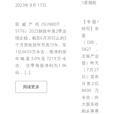
1星期前
2023年 8月 17日
【专题/
双威产托(SUNREIT，
特写】东
5176）2023财政年第2季业
盈
绩企稳，截至6月30日止的3
（OIB，
个月营收按年升高15%，至
5827，
1亿6653万令吉；惟净利按
主板产业
年略退3.0%至7219万令
股）昨天
吉。 次季每股净利为1.96
（7月27
仙， […]
日）宣布
斥资2亿
阅读更多
8000万
令吉，向
大股东收
购从事摩