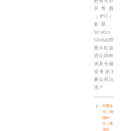
的首次公
开售股
（IPO）
新星。
Stratus
Global控
股火红会
否让同样
涉及仓储
业务的3
家公司沾
光？
付费会
员
，
精
选好
文
，
置
顶好