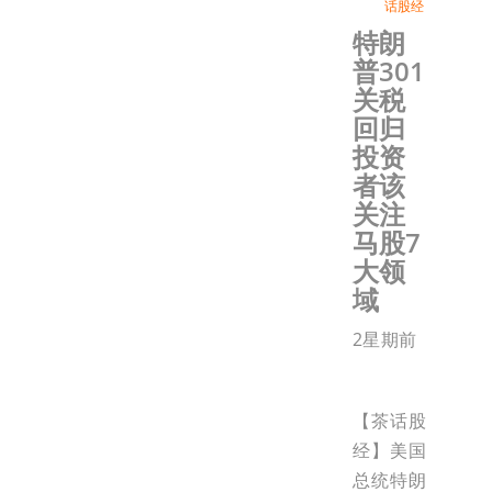
话股经
特朗
普301
关税
回归
投资
者该
关注
马股7
大领
域
2星期前
【茶话股
经】美国
总统特朗