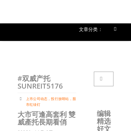
跳
过
内
容
文章分类：
Toggle
Navigat
上市公
《
首页
搜
#双威产托
索：
关于我
SUNREIT5176
上市公司动态
，
投行放哨站
，
股
文章分
市红绿灯
编辑
大市可逢高套利 雙
精选
威產托長期看俏
账户详
好文