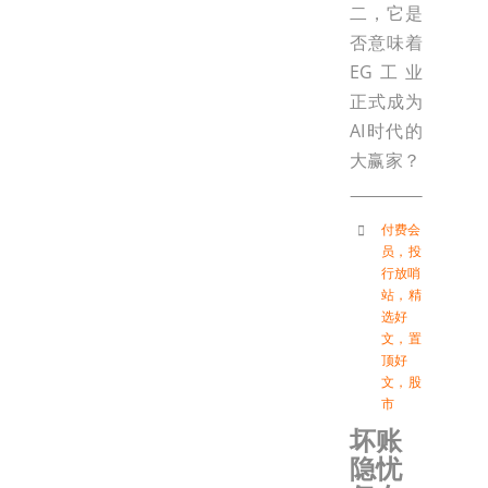
二，它是
否意味着
EG工业
正式成为
AI时代的
大赢家？
付费会
员
，
投
行放哨
站
，
精
选好
文
，
置
顶好
文
，
股
市
坏账
隐忧