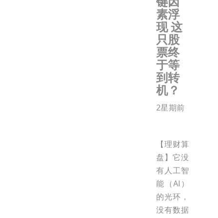
键因
素浮
现 这
只股
票终
于等
到转
机？
2星期前
【理财算
盘】它没
有人工智
能（AI）
的光环，
没有数据