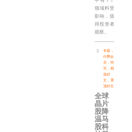
中有7个
领域料受
影响，值
得投资者
观察。
专题
，
付费会
员
，
特
写
，
精
选好
文
，
置
顶好文
全球
晶片
股降
温马
股科