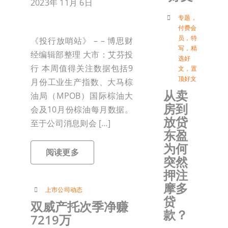
2023年 11月 6日
付
专题
，
付费会
员
，
特
《投行放哨站》 – – 博思财
写
，
精
联络我
经编辑部整理 大市：艾芬投
选好
行 本周值得关注数据包括9
文
，
置
顶好文
月份工业生产指数、大马棕
加入会
从卖
油局（MPOB）国际棕油大
房到
会及10月份棕油每月数据。
登入
放贷
至于公司消息则会 […]
东盈
为何
阅读更多
突然
押注
摩多
上市公司动态
贷
双威产托次季净赚
款？
7219万