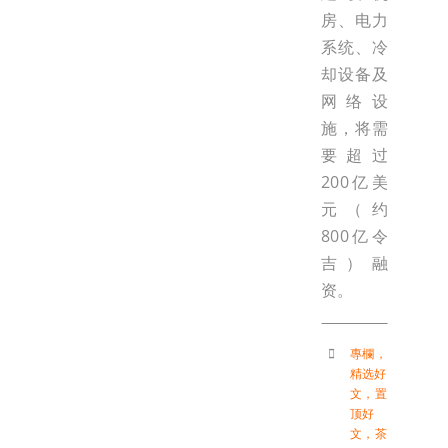
房、电力
系统、冷
却设备及
网络设
施，将需
要超过
200亿美
元（约
800亿令
吉）融
资。
專欄
，
精选好
文
，
置
顶好
文
，
茶