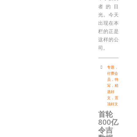
者的目
光。今天
出现在本
栏的正是
这样的公
司。
专题
，
付费会
员
，
特
写
，
精
选好
文
，
置
顶好文
首轮
800亿
令吉