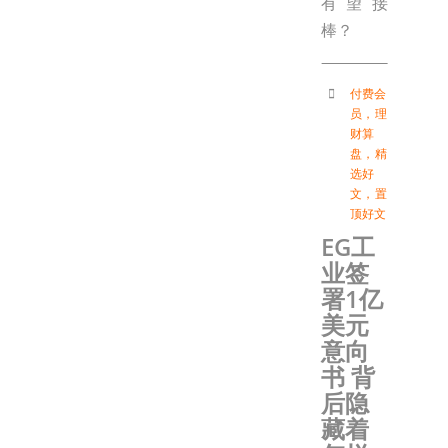
有望接
棒？
付费会
员
，
理
财算
盘
，
精
选好
文
，
置
顶好文
EG工
业签
署1亿
美元
意向
书 背
后隐
藏着