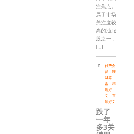
注焦点。
属于市场
关注度较
高的油服
股之一，
[…]
付费会
员
，
理
财算
盘
，
精
选好
文
，
置
顶好文
跌了
一年
多3关