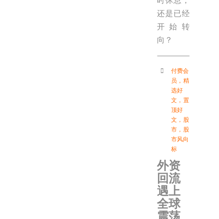
时休息，
还是已经
开始转
向？
付费会
员
，
精
选好
文
，
置
顶好
文
，
股
市
，
股
市风向
标
外资
回流
遇上
全球
震荡