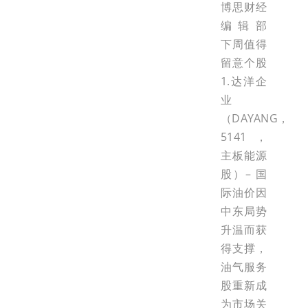
博思财经
编辑部
下周值得
留意个股
1.达洋企
业
（DAYANG，
5141，
主板能源
股）– 国
际油价因
中东局势
升温而获
得支撑，
油气服务
股重新成
为市场关