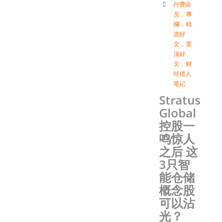
付费会
员
，
專
欄
，
精
选好
文
，
置
顶好
文
，
财
经猎人
笔记
Stratus
Global
控股一
鸣惊人
之后 这
3只智
能仓储
概念股
可以沾
光？