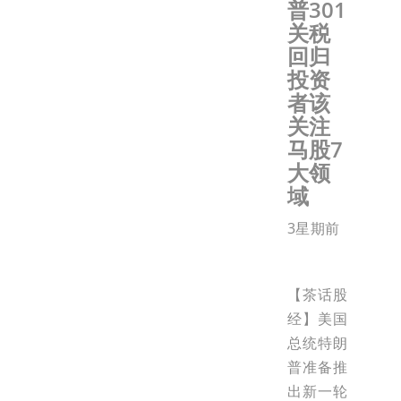
普301
关税
回归
投资
者该
关注
马股7
大领
域
3星期前
【茶话股
经】美国
总统特朗
普准备推
出新一轮