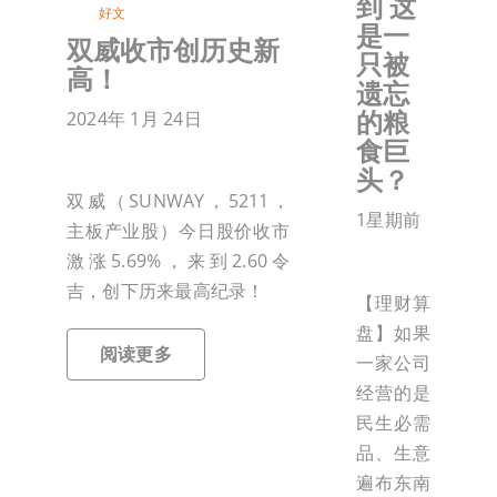
到 这
好文
是一
双威收市创历史新
只被
高！
遗忘
的粮
2024年 1月 24日
食巨
头？
双威（SUNWAY，5211，
1星期前
主板产业股）今日股价收市
激涨5.69%，来到2.60令
吉，创下历来最高纪录！
【理财算
盘】如果
阅读更多
一家公司
经营的是
民生必需
品、生意
遍布东南