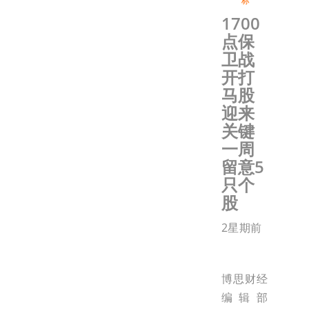
标
1700
点保
卫战
开打
马股
迎来
关键
一周
留意5
只个
股
2星期前
博思财经
编辑部