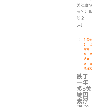
关注度较
高的油服
股之一，
[…]
付费会
员
，
理
财算
盘
，
精
选好
文
，
置
顶好文
跌了
一年
多3关
键因
素浮