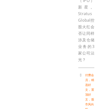
（IPO）
新星。
Stratus
Global控
股火红会
否让同样
涉及仓储
业务的3
家公司沾
光？
付费会
员
，
精
选好
文
，
置
顶好
文
，
股
市风向