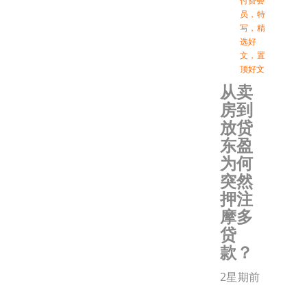
付费会
员
，
特
写
，
精
选好
文
，
置
顶好文
从卖
房到
放贷
东盈
为何
突然
押注
摩多
贷
款？
2星期前