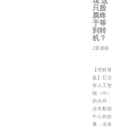
现 这
只股
票终
于等
到转
机？
2星期前
【理财算
盘】它没
有人工智
能（AI）
的光环，
没有数据
中心的故
事，没有