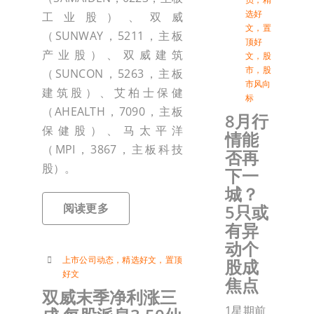
选好
工业股）、双威
文
，
置
（SUNWAY，5211，主板
顶好
产业股）、双威建筑
文
，
股
市
，
股
（SUNCON，5263，主板
市风向
建筑股）、艾柏士保健
标
（AHEALTH，7090，主板
8月行
保健股）、马太平洋
情能
（MPI，3867，主板科技
否再
股）。
下一
城？
5只或
阅读更多
有异
动个
上市公司动态
，
精选好文
，
置顶
股成
好文
焦点
双威末季净利涨三
1星期前