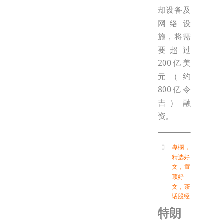
却设备及
网络设
施，将需
要超过
200亿美
元（约
800亿令
吉）融
资。
專欄
，
精选好
文
，
置
顶好
文
，
茶
话股经
特朗