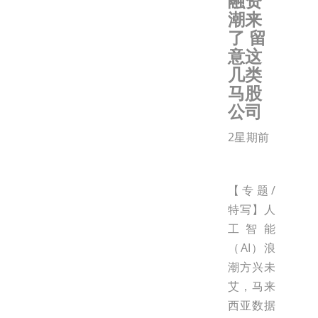
融资
潮来
了 留
意这
几类
马股
公司
2星期前
【专题/
特写】人
工智能
（AI）浪
潮方兴未
艾，马来
西亚数据