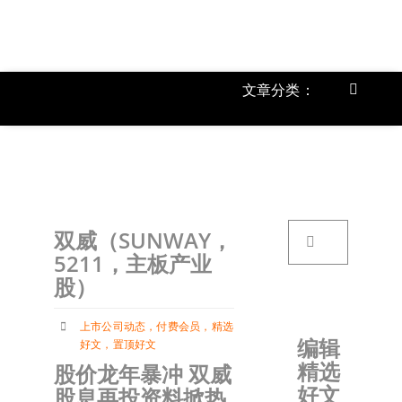
跳
过
内
容
文章分类：
Toggle
Navigat
上市公
《
首页
搜
双威（SUNWAY，
索：
关于我
5211，主板产业
股）
文章分
上市公司动态
，
付费会员
，
精选
编辑
好文
，
置顶好文
精选
股价龙年暴冲 双威
账户详
好文
股息再投资料掀热