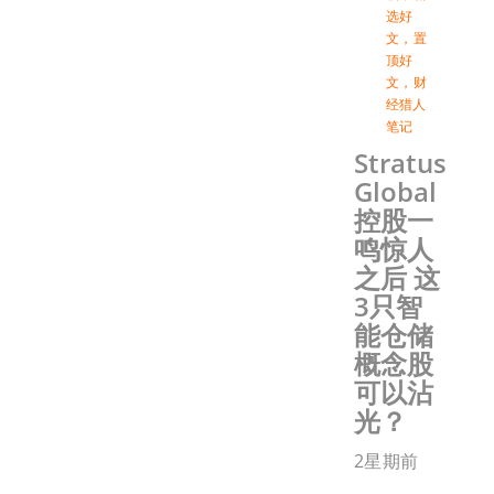
选好
文
，
置
顶好
文
，
财
经猎人
笔记
Stratus
Global
控股一
鸣惊人
之后 这
3只智
能仓储
概念股
可以沾
光？
2星期前