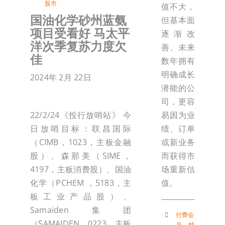
股市
值不大，
国油化学砂州蓝氨
但基本面
项目受看好 马太平
逐渐改
洋次季复苏力度欠
善、未来
佳
数年拥有
明确成长
2024年 2月 22日
潜能的公
司，更容
易因为业
22/2/24《投行放哨站》 今
绩、订单
日放哨目标：联昌国际
或新业务
（CIMB，1023，主板金融
而获得市
股）、森那美（SIME，
场重新估
4197，主板消费股）、国油
值。
化学（PCHEM ，5183，主
板工业产品股）、
Samaiden集团
付费会
（SAMAIDEN，0223，主板
员
，
精