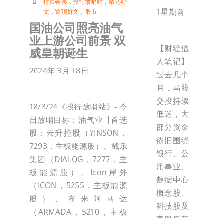
付费会员
，
投行放哨站
，
精选好
1星期前
文
，
置顶好文
，
股市
国油公司照亮油气
业上游公司前景 双
【财经猎
威皇朝诞生
人笔记】
2024年 3月 18日
过去几个
月，马股
交投持续
18/3/24《投行放哨站》- 今
低迷，大
日放哨目标：油气业【首选
部分资金
股：云升控股（YINSON，
依旧围绕
7293，主板能源股）、戴乐
银行、公
集团（DIALOG，7277，主
用事业、
板能源股）、Icon岸外
数据中心
（ICON，5255，主板能源
概念股、
股）、布米阿马达
科技股及
（ARMADA，5210，主板