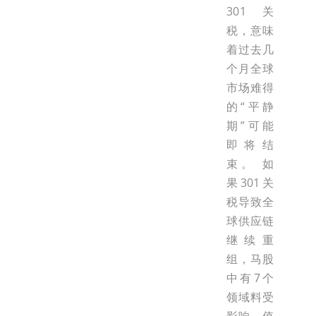
301关
税，意味
着过去几
个月全球
市场难得
的“平静
期”可能
即将结
束。 如
果301关
税导致全
球供应链
继续重
组，马股
中有7个
领域料受