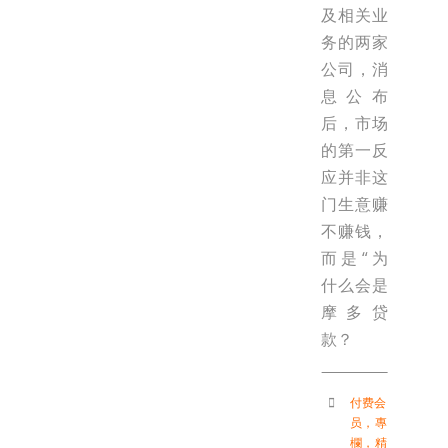
及相关业
务的两家
公司，消
息公布
后，市场
的第一反
应并非这
门生意赚
不赚钱，
而是“为
什么会是
摩多贷
款？
付费会
员
，
專
欄
，
精