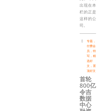
出现在本
栏的正是
这样的公
司。
专题
，
付费会
员
，
特
写
，
精
选好
文
，
置
顶好文
首轮
800亿
令吉
数据
中心