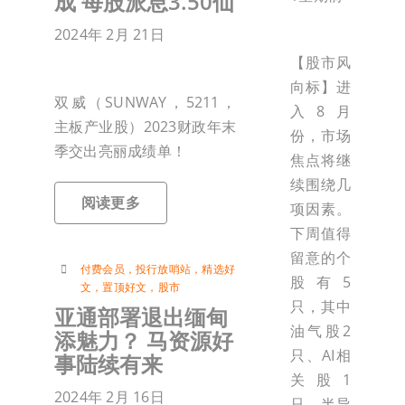
成 每股派息3.50仙
2024年 2月 21日
【股市风
向标】进
双威（SUNWAY，5211，
入8月
主板产业股）2023财政年末
份，市场
季交出亮丽成绩单！
焦点将继
续围绕几
阅读更多
项因素。
下周值得
留意的个
付费会员
，
投行放哨站
，
精选好
股有5
文
，
置顶好文
，
股市
只，其中
亚通部署退出缅甸
油气股2
添魅力？ 马资源好
只、AI相
事陆续有来
关股1
2024年 2月 16日
只、半导