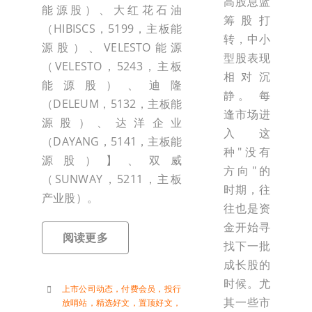
高股息蓝
能源股）、大红花石油
筹股打
（HIBISCS，5199，主板能
转，中小
源股）、VELESTO能源
型股表现
（VELESTO，5243，主板
相对沉
能源股）、迪隆
静。 每
（DELEUM，5132，主板能
逢市场进
源股）、达洋企业
入这
（DAYANG，5141，主板能
种"没有
源股）】、双威
方向"的
（SUNWAY，5211，主板
时期，往
产业股）。
往也是资
金开始寻
阅读更多
找下一批
成长股的
时候。尤
上市公司动态
，
付费会员
，
投行
其一些市
放哨站
，
精选好文
，
置顶好文
，