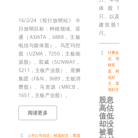
体股1
只、以及
16/2/24《投行放哨站》 今
建筑股1
日放哨目标：种植领域、亚
只。
通（AXIATA，6888，主板
电信与媒体股）、乌芝玛控
付费会
股（UZMA，7250，主板能
员
，
理
源股）、双威（SUNWAY，
财算
5211，主板产业股）、星狮
盘
，
精
选好
集团（F&N，3689，主板消
文
，
置
费股）、马资源（MRCB，
顶好文
1651，主板产业股）。
股息
高估
阅读更多
值低
却没
被看
上市公司动态
，
精选好文
，
置顶