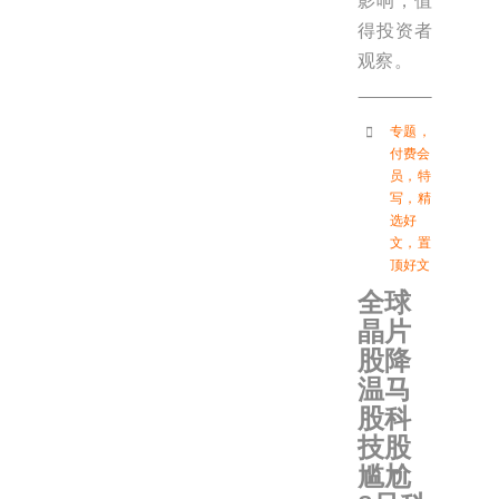
影响，值
得投资者
观察。
专题
，
付费会
员
，
特
写
，
精
选好
文
，
置
顶好文
全球
晶片
股降
温马
股科
技股
尴尬