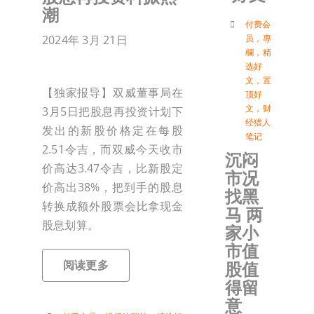
潮
付
付费会
2024年 3月 21日
员
，
專
欄
，
精
选好
联络我
文
，
置
【独家报导】双威董事局在
顶好
文
，
财
3月5日把股息再投资计划下
加入会
经猎人
发出的新股价格定在每股
笔记
2.51令吉，而双威今天收市
沉闷
登入
价高达3.47令吉，比新股定
市况
价高出38%，把到手的股息
找黑
转换成额外股票会比拿现金
马 两
股息划算。
家小
市值
阅读更多
股值
得留
意