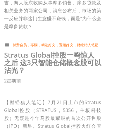
吉，向大股东收购从事摩多销售、摩多贷款及
相关业务的两家公司，消息公布后，市场的第
一反应并非这门生意赚不赚钱，而是“为什么会
是摩多贷款？
付费会员
，
專欄
，
精选好文
，
置顶好文
，
财经猎人笔记
Stratus Global控股一鸣惊人
之后 这3只智能仓储概念股可以
沾光？
2星期前
【财经猎人笔记】7月21日上市的Stratus
Global控股（STRATUS，5356，主板科技
股）无疑是今年马股最耀眼的首次公开售股
（IPO）新星。Stratus Global控股火红会否