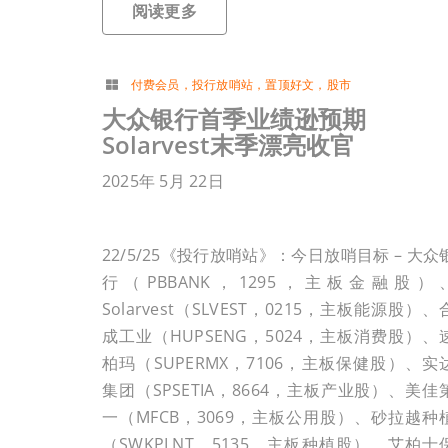
阅读更多
付费会员
，
投行放哨站
，
置顶好文
，
股市
大众银行首季业绩逊预期
Solarvest末季漂亮收官
2025年 5月 22日
22/5/25《投行放哨站》：今日放哨目标 – 大众
行（PBBANK，1295，主板金融股）
Solarvest（SLVEST，0215，主板能源股）、
成工业（HUPSENG，5024，主板消费股）、
柏玛（SUPERMX，7106，主板保健股）、实
集团（SPSETIA，8664，主板产业股）、美佳
一（MFCB，3069，主板公用股）、砂拉越种
（SWKPLNT，5135，主板种植股）、艾柏士