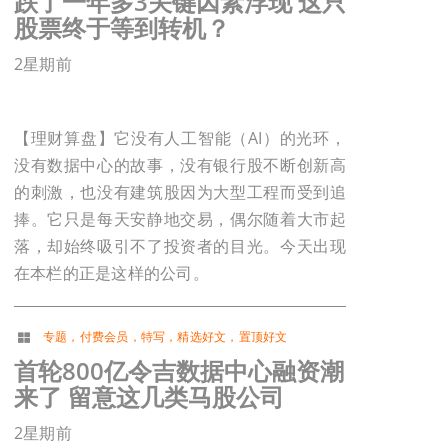
跌了一年多3关键因素浮现 这只
股票终于等到转机？
2星期前
【理财算盘】它没有人工智能（AI）的光环，
没有数据中心的故事，没有银行股不断创新高
的刺激，也没有建筑股因为大型工程而受到追
捧。它只是每天安静地交易，偶尔随着大市起
落，却始终吸引不了投资者的目光。今天出现
在本栏的正是这样的公司。
专题
，
付费会员
，
特写
，
精选好文
，
置顶好文
首轮800亿令吉数据中心融资潮
来了 留意这几类马股公司
2星期前