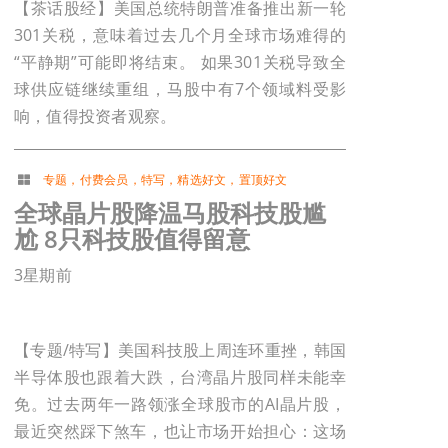
【茶话股经】美国总统特朗普准备推出新一轮
301关税，意味着过去几个月全球市场难得的
“平静期”可能即将结束。 如果301关税导致全
球供应链继续重组，马股中有7个领域料受影
响，值得投资者观察。
专题
，
付费会员
，
特写
，
精选好文
，
置顶好文
全球晶片股降温马股科技股尴
尬 8只科技股值得留意
3星期前
【专题/特写】美国科技股上周连环重挫，韩国
半导体股也跟着大跌，台湾晶片股同样未能幸
免。过去两年一路领涨全球股市的AI晶片股，
最近突然踩下煞车，也让市场开始担心：这场