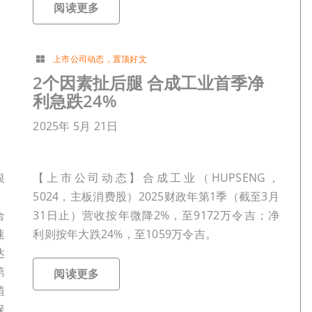
阅读更多
上市公司动态
，
置顶好文
2个因素扯后腿 合成工业首季净
利急跌24%
2025年 5月 21日
银
【上市公司动态】合成工业（HUPSENG，
、
5024，主板消费股）2025财政年第1季（截至3月
合
31日止）营收按年微降2%，至9172万令吉；净
速
利则按年大跌24%，至1059万令吉。
达
第
阅读更多
植
保