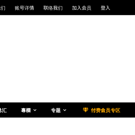
我们
账号详情
联络我们
加入会员
登入
总汇
專欄
专题
付费会员专区
《博