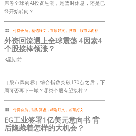
席卷全球的AI投资热潮，是暂时休息，还是已
经开始转向？
付费会员
，
精选好文
，
置顶好文
，
股市
，
股市风向标
外资回流遇上全球震荡 4因素4
个股接棒领涨？
3星期前
［股市风向标］综合指数突破170点之后，下
周可否再下一城？哪类个股有望接棒？
付费会员
，
理财算盘
，
精选好文
，
置顶好文
EG工业签署1亿美元意向书 背
后隐藏着怎样的大机会？