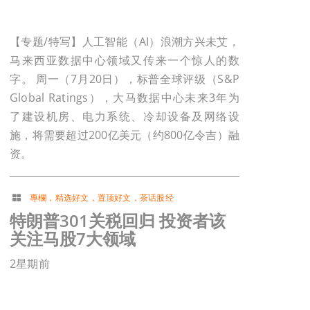
【专题/特写】人工智能（AI）浪潮方兴未艾，
马来西亚数据中心领域又传来一个惊人的数
字。 周一（7月20日），标普全球评级（S&P
Global Ratings），大马数据中心未来3年为
了建设机房、电力系统、冷却设备及网络设
施，将需要超过200亿美元（约800亿令吉）融
资。
專欄
，
精选好文
，
置顶好文
，
茶话股经
特朗普301关税回归 投资者该
关注马股7大领域
2星期前