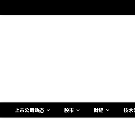
跳
过
内
容
上市公司动态
股市
財經
技术