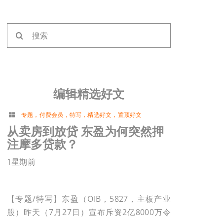
搜
索：
编辑精选好文
专题
，
付费会员
，
特写
，
精选好文
，
置顶好文
从卖房到放贷 东盈为何突然押
注摩多贷款？
1星期前
【专题/特写】东盈（OIB，5827，主板产业
股）昨天（7月27日）宣布斥资2亿8000万令