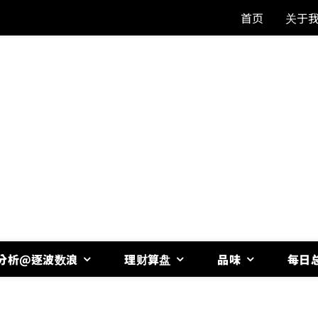
首页
关于
分析@逐波数浪
理财算盘
品味
每日