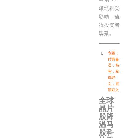
中有7个
领域料受
影响，值
得投资者
观察。
专题
，
付费会
员
，
特
写
，
精
选好
文
，
置
顶好文
全球
晶片
股降
温马
股科