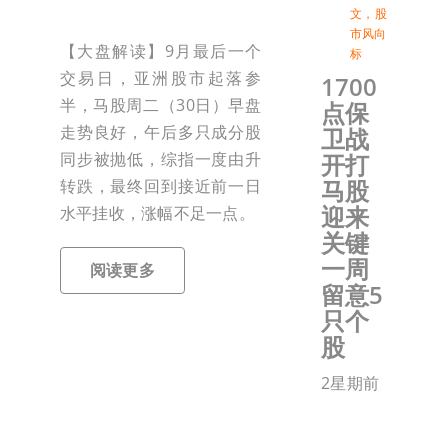
文
，
股
市风向
【大盘解读】9月最后一个
标
交易日，亚洲股市起落参
1700
半，马股周二（30日）早盘
点保
走势良好，午后多只成分股
卫战
同步被抛低，综指一度由升
开打
马股
转跌，最终回到接近前一日
迎来
水平挂收，涨幅不足一点。
关键
一周
阅读更多
留意5
只个
股
2星期前