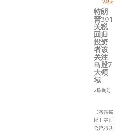
话股经
特朗
普301
关税
回归
投资
者该
关注
马股7
大领
域
2星期前
【茶话股
经】美国
总统特朗