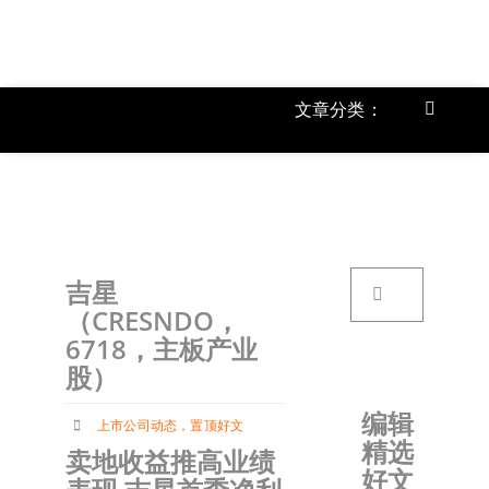
跳
过
内
容
文章分类：
Toggle
Navigat
上市公
《
首页
搜
吉星
索：
关于我
（CRESNDO，
6718，主板产业
股）
文章分
编辑
上市公司动态
，
置顶好文
精选
账户详
卖地收益推高业绩
好文