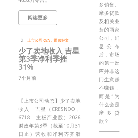
4652万令吉。
多销售、
摩多贷款
阅读更多
及相关业
务的两家
公司，消
上市公司动态
，
置顶好文
息公布
少了卖地收入 吉星
后，市场
第3季净利季挫
的第一反
31%
应并非这
7个月前
门生意赚
不赚钱，
而是“为
【上市公司动态】少了卖地
什么会是
收入，吉星（CRESNDO，
摩多贷
6718，主板产业股）2026
款？
财政年第3季（截至10月31
日止）营收和净利齐齐滑