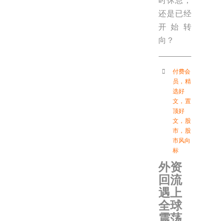
时休息，
还是已经
开始转
向？
付费会
员
，
精
选好
文
，
置
顶好
文
，
股
市
，
股
市风向
标
外资
回流
遇上
全球
震荡