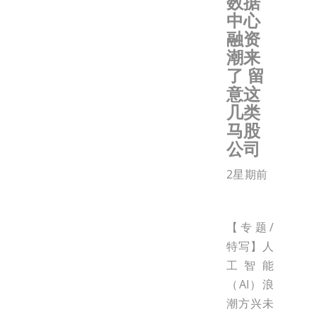
数据
中心
融资
潮来
了 留
意这
几类
马股
公司
2星期前
【专题/
特写】人
工智能
（AI）浪
潮方兴未