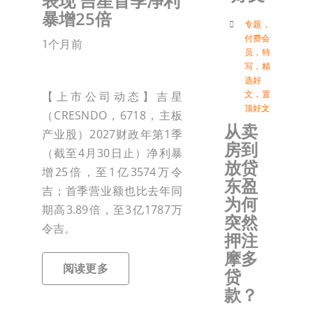
表现 吉星首季净利
暴增25倍
付
专题
，
付费会
1个月前
员
，
特
写
，
精
联络我
选好
文
，
置
【上市公司动态】吉星
顶好文
（CRESNDO，6718，主板
加入会
从卖
产业股）2027财政年第1季
房到
（截至4月30日止）净利暴
登入
放贷
增25倍，至1亿3574万令
东盈
吉；首季营业额也比去年同
为何
期高3.89倍，至3亿1787万
突然
令吉。
押注
摩多
阅读更多
贷
款？