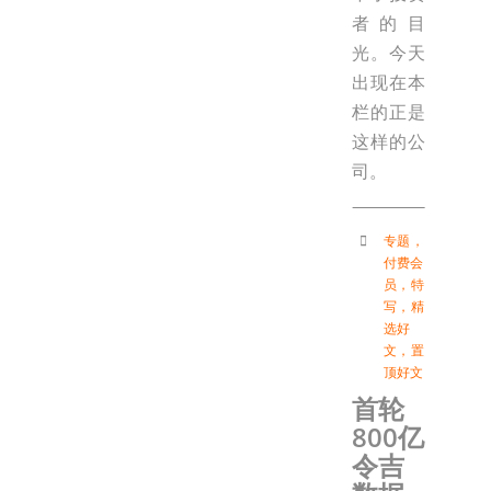
者的目
光。今天
出现在本
栏的正是
这样的公
司。
专题
，
付费会
员
，
特
写
，
精
选好
文
，
置
顶好文
首轮
800亿
令吉