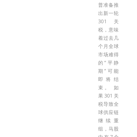
普准备推
出新一轮
301关
税，意味
着过去几
个月全球
市场难得
的“平静
期”可能
即将结
束。 如
果301关
税导致全
球供应链
继续重
组，马股