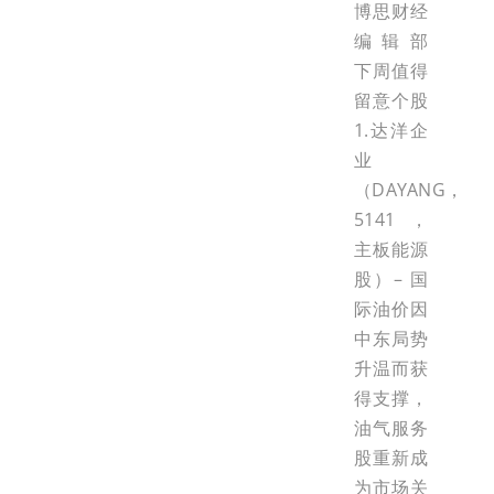
博思财经
编辑部
下周值得
留意个股
1.达洋企
业
（DAYANG，
5141，
主板能源
股）– 国
际油价因
中东局势
升温而获
得支撑，
油气服务
股重新成
为市场关