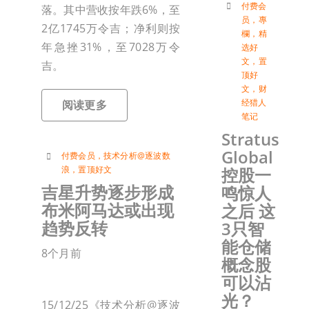
付费会
落。其中营收按年跌6%，至
员
，
專
2亿1745万令吉；净利则按
欄
，
精
年急挫31%，至7028万令
选好
文
，
置
吉。
顶好
文
，
财
经猎人
阅读更多
笔记
Stratus
Global
付费会员
，
技术分析@逐波数
控股一
浪
，
置顶好文
吉星升势逐步形成
鸣惊人
布米阿马达或出现
之后 这
趋势反转
3只智
能仓储
8个月前
概念股
可以沾
光？
15/12/25《技术分析@逐波