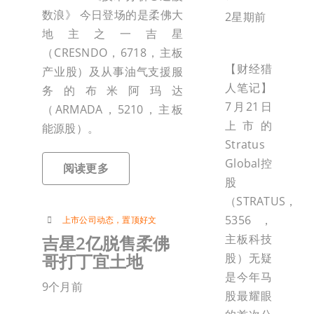
数浪》 今日登场的是柔佛大
2星期前
地主之一吉星
（CRESNDO，6718，主板
【财经猎
产业股）及从事油气支援服
人笔记】
务的布米阿玛达
7月21日
（ARMADA，5210，主板
上市的
能源股）。
Stratus
Global控
阅读更多
股
（STRATUS，
5356，
上市公司动态
，
置顶好文
吉星2亿脱售柔佛
主板科技
哥打丁宜土地
股）无疑
是今年马
9个月前
股最耀眼