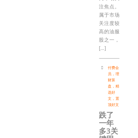
注焦点。
属于市场
关注度较
高的油服
股之一，
[…]
付费会
员
，
理
财算
盘
，
精
选好
文
，
置
顶好文
跌了
一年
多3关