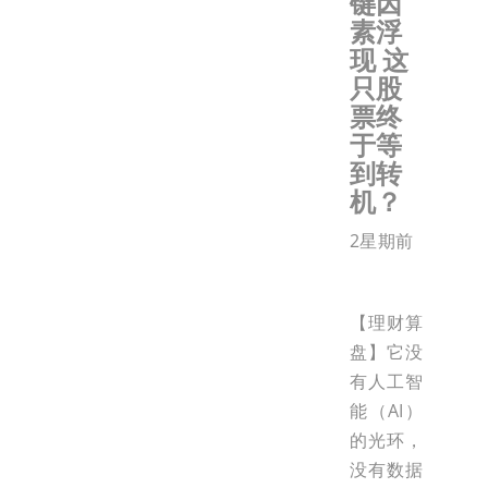
键因
素浮
现 这
只股
票终
于等
到转
机？
2星期前
【理财算
盘】它没
有人工智
能（AI）
的光环，
没有数据