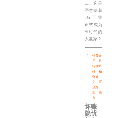
二，它是
否意味着
EG工业
正式成为
AI时代的
大赢家？
付费会
员
，
投
行放哨
站
，
精
选好
文
，
置
顶好
文
，
股
市
坏账
隐忧