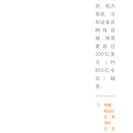
房、电力
系统、冷
却设备及
网络设
施，将需
要超过
200亿美
元（约
800亿令
吉）融
资。
專欄
，
精选好
文
，
置
顶好
文
，
茶