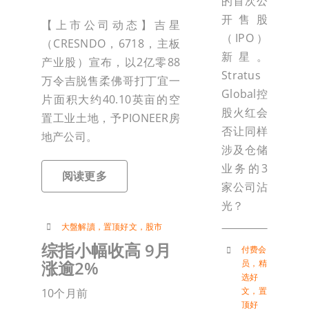
的首次公
开售股
【上市公司动态】吉星
（IPO）
（CRESNDO，6718，主板
新星。
产业股）宣布，以2亿零88
Stratus
万令吉脱售柔佛哥打丁宜一
Global控
片面积大约40.10英亩的空
股火红会
置工业土地，予PIONEER房
否让同样
地产公司。
涉及仓储
业务的3
阅读更多
家公司沾
光？
大盤解讀
，
置顶好文
，
股市
综指小幅收高 9月
付费会
涨逾2%
员
，
精
选好
文
，
置
10个月前
顶好