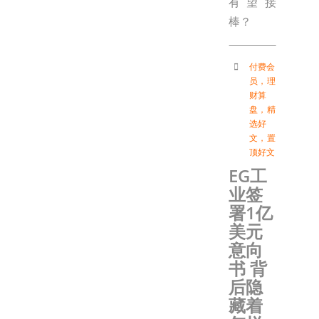
有望接
棒？
付费会
员
，
理
财算
盘
，
精
选好
文
，
置
顶好文
EG工
业签
署1亿
美元
意向
书 背
后隐
藏着