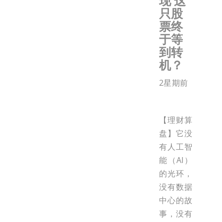
现 这
只股
票终
于等
到转
机？
2星期前
【理财算
盘】它没
有人工智
能（AI）
的光环，
没有数据
中心的故
事，没有