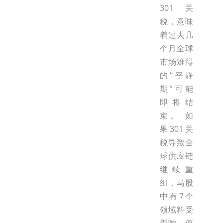
301关
税，意味
着过去几
个月全球
市场难得
的“平静
期”可能
即将结
束。 如
果301关
税导致全
球供应链
继续重
组，马股
中有7个
领域料受