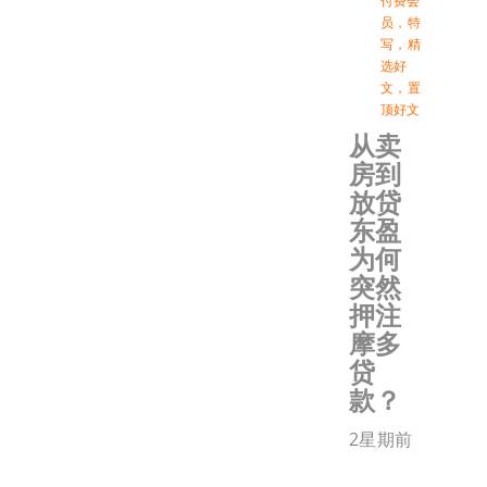
付费会
员
，
特
写
，
精
选好
文
，
置
顶好文
从卖
房到
放贷
东盈
为何
突然
押注
摩多
贷
款？
2星期前