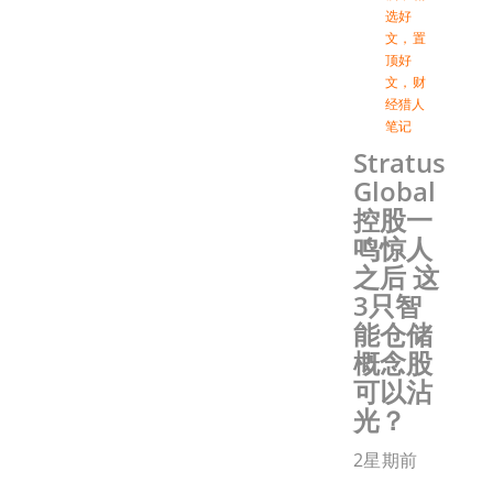
选好
文
，
置
顶好
文
，
财
经猎人
笔记
Stratus
Global
控股一
鸣惊人
之后 这
3只智
能仓储
概念股
可以沾
光？
2星期前