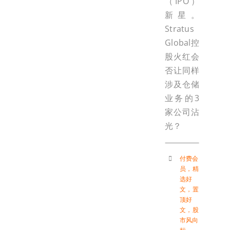
（IPO）
新星。
Stratus
Global控
股火红会
否让同样
涉及仓储
业务的3
家公司沾
光？
付费会
员
，
精
选好
文
，
置
顶好
文
，
股
市风向