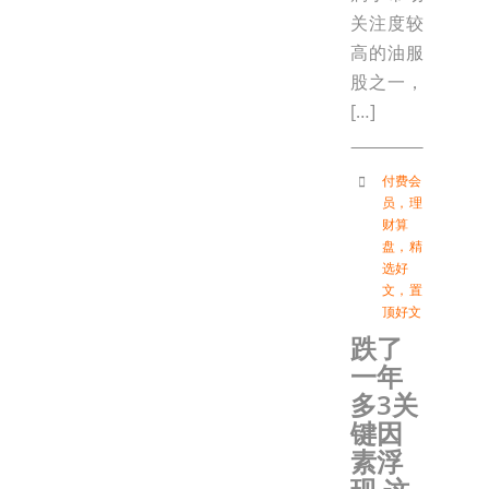
关注度较
高的油服
股之一，
[…]
付费会
员
，
理
财算
盘
，
精
选好
文
，
置
顶好文
跌了
一年
多3关
键因
素浮