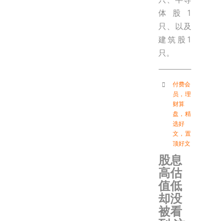
体股1
只、以及
建筑股1
只。
付费会
员
，
理
财算
盘
，
精
选好
文
，
置
顶好文
股息
高估
值低
却没
被看