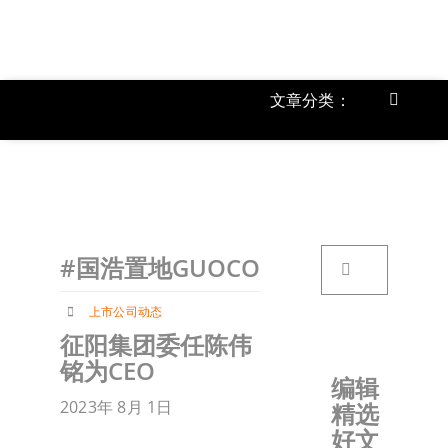
跳
过
内
容
文章分类：
Toggle
Navigat
上市公
《
首页
搜
#国浩置地GUOCO
索：
关于我
上市公司动态
征阳集团委任陈伟
文章分
铭为CEO
编辑
2023年 8月 1日
精选
账户详
好文