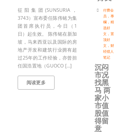
付
征阳集团(SUNSURIA，
付费会
员
，
專
3743）宣布委任陈伟铭为集
欄
，
精
团首席执行员，今日（1
选好
联络我
日）起生效。 陈伟铭在新加
文
，
置
顶好
坡，马来西亚以及国际的房
文
，
财
加入会
地产开发和建筑行业拥有超
经猎人
过25年的工作经验，亦曾担
笔记
沉闷
任国浩置地（GUOCO […]
登入
市况
找黑
阅读更多
马 两
家小
市值
股值
得留
意