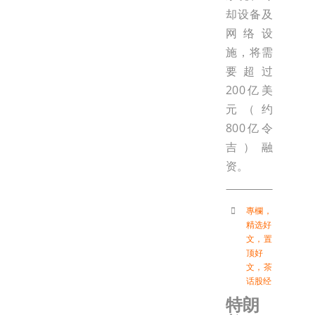
却设备及
网络设
施，将需
要超过
200亿美
元（约
800亿令
吉）融
资。
專欄
，
精选好
文
，
置
顶好
文
，
茶
话股经
特朗