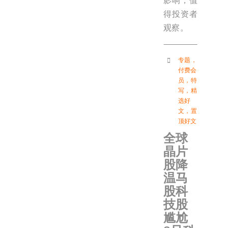
影响，值
得投资者
观察。
专题
，
付费会
员
，
特
写
，
精
选好
文
，
置
顶好文
全球
晶片
股降
温马
股科
技股
尴尬