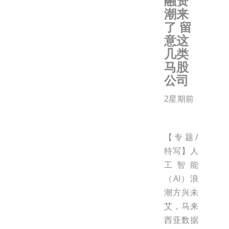
融资
潮来
了 留
意这
几类
马股
公司
2星期前
【专题/
特写】人
工智能
（AI）浪
潮方兴未
艾，马来
西亚数据