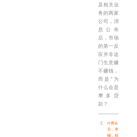
及相关业
务的两家
公司，消
息公布
后，市场
的第一反
应并非这
门生意赚
不赚钱，
而是“为
什么会是
摩多贷
款？
付费会
员
，
專
欄
，
精