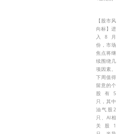
【股市风
向标】进
入8月
份，市场
焦点将继
续围绕几
项因素。
下周值得
留意的个
股有5
只，其中
油气股2
只、AI相
关股1
只、半导