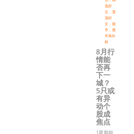
选好
文
，
置
顶好
文
，
股
市
，
股
市风向
标
8月行
情能
否再
下一
城？
5只或
有异
动个
股成
焦点
1星期前