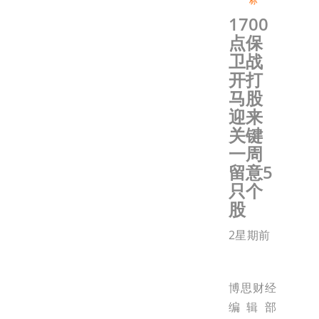
标
1700
点保
卫战
开打
马股
迎来
关键
一周
留意5
只个
股
2星期前
博思财经
编辑部