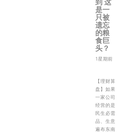
到 这
是一
只被
遗忘
的粮
食巨
头？
1星期前
【理财算
盘】如果
一家公司
经营的是
民生必需
品、生意
遍布东南