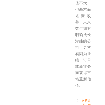
值不大，
但基本面
逐渐改
善、未来
数年拥有
明确成长
潜能的公
司，更容
易因为业
绩、订单
或新业务
而获得市
场重新估
值。
付费会
员
，
精