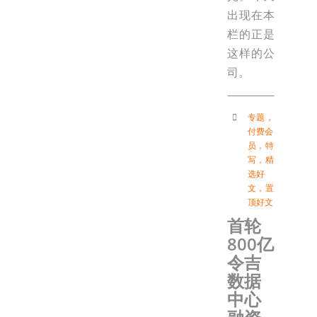
出现在本
栏的正是
这样的公
司。
专题
，
付费会
员
，
特
写
，
精
选好
文
，
置
顶好文
首轮
800亿
令吉
数据
中心