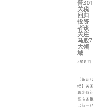
普301
关税
回归
投资
者该
关注
马股7
大领
域
3星期前
【茶话股
经】美国
总统特朗
普准备推
出新一轮