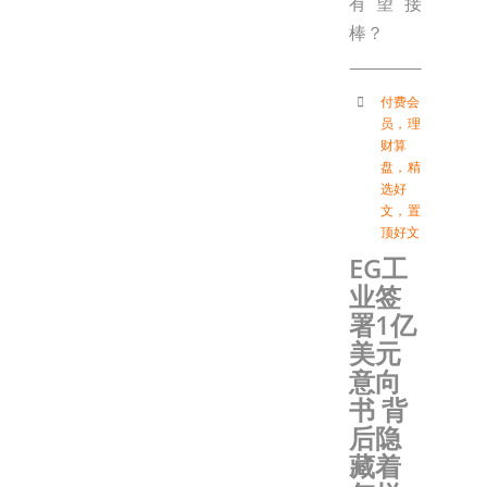
有望接
棒？
付费会
员
，
理
财算
盘
，
精
选好
文
，
置
顶好文
EG工
业签
署1亿
美元
意向
书 背
后隐
藏着