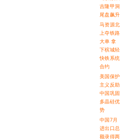
吉隆甲洞
尾盘飙升
马资源北
上夺铁路
大单 拿
下槟城轻
快铁系统
合约
美国保护
主义反助
中国巩固
多晶硅优
势
中国7月
进出口总
额录得两