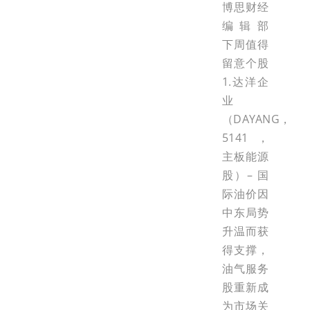
博思财经
编辑部
下周值得
留意个股
1.达洋企
业
（DAYANG，
5141，
主板能源
股）– 国
际油价因
中东局势
升温而获
得支撑，
油气服务
股重新成
为市场关