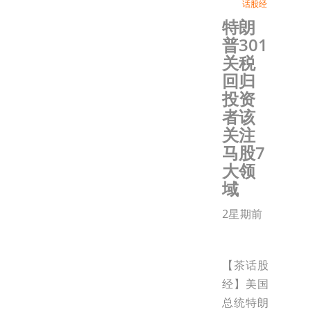
话股经
特朗
普301
关税
回归
投资
者该
关注
马股7
大领
域
2星期前
【茶话股
经】美国
总统特朗