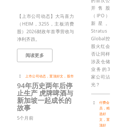
的首次公
开售股
（IPO）
【上市公司动态】大马喜力
新星。
（HEIM，3255，主板消费
Stratus
股）2026财政年首季营收与
Global控
净利齐跌。
股火红会
否让同样
阅读更多
涉及仓储
业务的3
上市公司动态
，
置顶好文
，
股市
家公司沾
94年历史两年后停
光？
止生产 虎牌啤酒与
新加坡一起成长的
付费会
故事
员
，
精
选好
5个月前
文
，
置
顶好