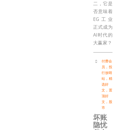
二，它是
否意味着
EG工业
正式成为
AI时代的
大赢家？
付费会
员
，
投
行放哨
站
，
精
选好
文
，
置
顶好
文
，
股
市
坏账
隐忧