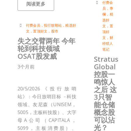
付费会
阅读更多
员
，
專
欄
，
精
选好
付费会员
，
投行放哨站
，
精选好
文
，
置
文
，
置顶好文
，
股市
顶好
文
，
财
失之交臂两年 今年
经猎人
轮到科技领域
笔记
OSAT股发威
Stratus
Global
3个月前
控股一
鸣惊人
之后 这
20/5/2026《投行放哨
3只智
站》：今日放哨目标 - 科技
能仓储
领域、友尼森（UNISEM，
概念股
5005，主板科技股）、大字
可以沾
母A公司（CAPITALA，
光？
5099，主板消费股）、