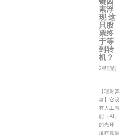
键因
素浮
现 这
只股
票终
于等
到转
机？
2星期前
【理财算
盘】它没
有人工智
能（AI）
的光环，
没有数据