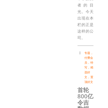
者的目
光。今天
出现在本
栏的正是
这样的公
司。
专题
，
付费会
员
，
特
写
，
精
选好
文
，
置
顶好文
首轮
800亿
令吉