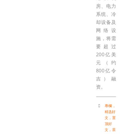
房、电力
系统、冷
却设备及
网络设
施，将需
要超过
200亿美
元（约
800亿令
吉）融
资。
專欄
，
精选好
文
，
置
顶好
文
，
茶