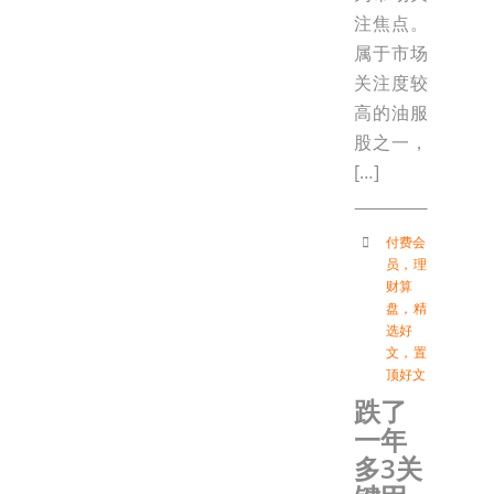
注焦点。
属于市场
关注度较
高的油服
股之一，
[…]
付费会
员
，
理
财算
盘
，
精
选好
文
，
置
顶好文
跌了
一年
多3关