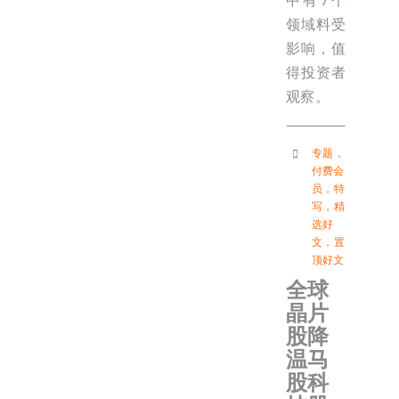
中有7个
领域料受
影响，值
得投资者
观察。
专题
，
付费会
员
，
特
写
，
精
选好
文
，
置
顶好文
全球
晶片
股降
温马
股科