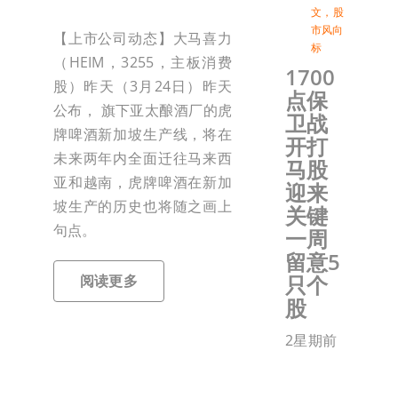
文
，
股
市风向
【上市公司动态】大马喜力
标
（HEIM，3255，主板消费
1700
股）昨天（3月24日）昨天
点保
公布， 旗下亚太酿酒厂的虎
卫战
牌啤酒新加坡生产线，将在
开打
未来两年内全面迁往马来西
马股
亚和越南，虎牌啤酒在新加
迎来
坡生产的历史也将随之画上
关键
句点。
一周
留意5
只个
阅读更多
股
2星期前