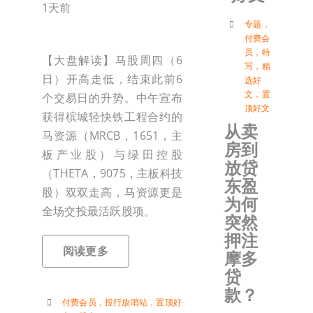
1天前
付
专题
，
付费会
员
，
特
【大盘解读】马股周四（6
写
，
精
联络我
日）开高走低，结束此前6
选好
文
，
置
个交易日的升势。中午宣布
顶好文
加入会
获得槟城轻快铁工程合约的
从卖
马资源（MRCB，1651，主
房到
板产业股）与绿田控股
登入
放贷
（THETA，9075，主板科技
东盈
股）双双走高，马资源更是
为何
全场交投最活跃股项。
突然
押注
阅读更多
摩多
贷
款？
付费会员
，
投行放哨站
，
置顶好