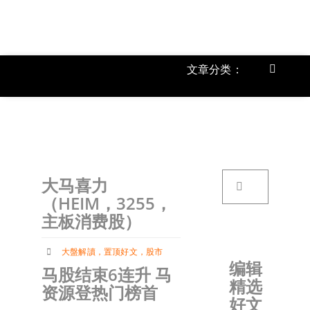
跳
过
内
容
文章分类：
Toggle
Navigat
上市公
《
首页
搜
大马喜力
索：
关于我
（HEIM，3255，
主板消费股）
文章分
大盤解讀
，
置顶好文
，
股市
编辑
马股结束6连升 马
精选
账户详
资源登热门榜首
好文