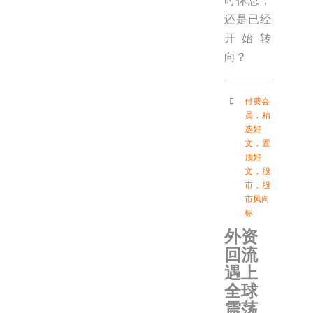
时休息，
还是已经
开始转
向？
付费会
员
，
精
选好
文
，
置
顶好
文
，
股
市
，
股
市风向
标
外资
回流
遇上
全球
震荡