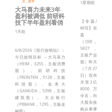
文
，
股市
1星期前
大马喜力未来3年
盈利被调低 前研科
技下半年盈利看俏
【专题/
特写】东
1天前
盈
（OIB，
5827，
6/8/2026《投行放哨站》：
主板产业
今日放哨目标 – 大马喜力
股）昨天
（HEIM，3255，主板消费
（7月27
股）、前研科技
日）宣布
（FRONTKN，0128，主板
斥资2亿
科技股）、金务大
8000万
（GAMUDA，5398，主板
令吉，向
建筑股）、 大众银行
大股东收
（PBBANK，1295，主板金
购从事摩
融股）。