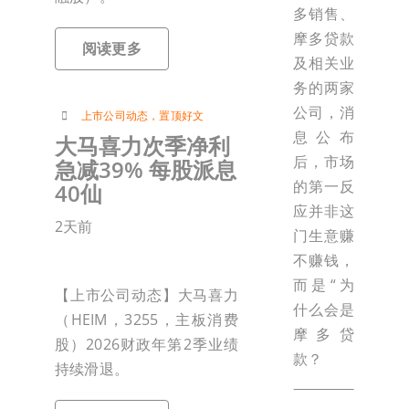
多销售、
摩多贷款
阅读更多
及相关业
务的两家
公司，消
上市公司动态
，
置顶好文
息公布
大马喜力次季净利
后，市场
急减39% 每股派息
的第一反
40仙
应并非这
2天前
门生意赚
不赚钱，
而是“为
【上市公司动态】大马喜力
什么会是
（HEIM，3255，主板消费
摩多贷
股）2026财政年第2季业绩
款？
持续滑退。