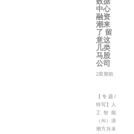
数据
中心
融资
潮来
了 留
意这
几类
马股
公司
2星期前
【专题/
特写】人
工智能
（AI）浪
潮方兴未