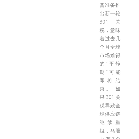
普准备推
出新一轮
301关
税，意味
着过去几
个月全球
市场难得
的“平静
期”可能
即将结
束。 如
果301关
税导致全
球供应链
继续重
组，马股