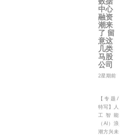
数据
中心
融资
潮来
了 留
意这
几类
马股
公司
2星期前
【专题/
特写】人
工智能
（AI）浪
潮方兴未