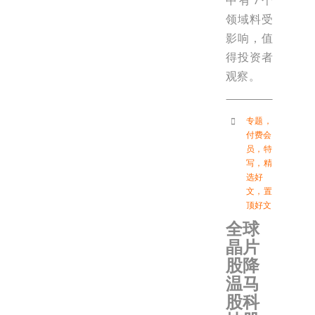
中有7个
领域料受
影响，值
得投资者
观察。
专题
，
付费会
员
，
特
写
，
精
选好
文
，
置
顶好文
全球
晶片
股降
温马
股科