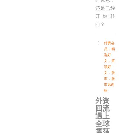
时休息，
还是已经
开始转
向？
付费会
员
，
精
选好
文
，
置
顶好
文
，
股
市
，
股
市风向
标
外资
回流
遇上
全球
震荡