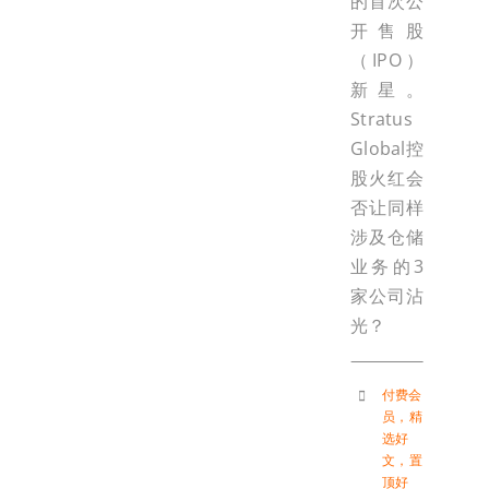
的首次公
开售股
（IPO）
新星。
Stratus
Global控
股火红会
否让同样
涉及仓储
业务的3
家公司沾
光？
付费会
员
，
精
选好
文
，
置
顶好