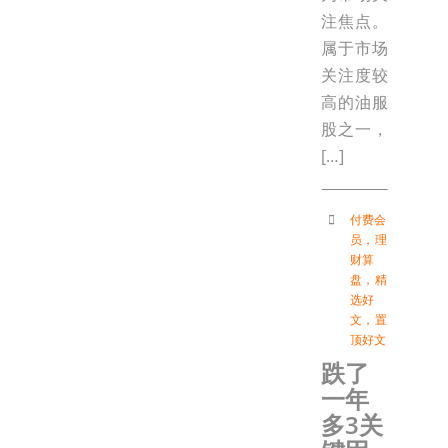
注焦点。
属于市场
关注度较
高的油服
股之一，
[…]
付费会
员
，
理
财算
盘
，
精
选好
文
，
置
顶好文
跌了
一年
多3关