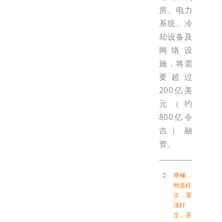
房、电力
系统、冷
却设备及
网络设
施，将需
要超过
200亿美
元（约
800亿令
吉）融
资。
專欄
，
精选好
文
，
置
顶好
文
，
茶