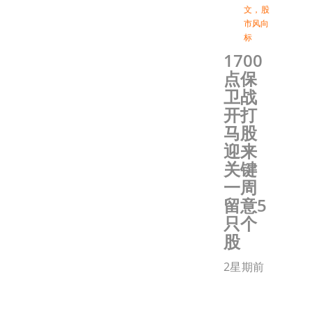
文
，
股
市风向
标
1700
点保
卫战
开打
马股
迎来
关键
一周
留意5
只个
股
2星期前