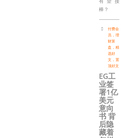
有望接
棒？
付费会
员
，
理
财算
盘
，
精
选好
文
，
置
顶好文
EG工
业签
署1亿
美元
意向
书 背
后隐
藏着