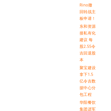
Rino撤
回转战主
板申请！
东和资源
接私有化
建议 每
股2.55令
吉回退股
本
聚宝建设
拿下1.5
亿令吉数
据中心分
包工程
华阳餐饮
集团进军