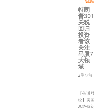
话股经
特朗
普301
关税
回归
投资
者该
关注
马股7
大领
域
2星期前
【茶话股
经】美国
总统特朗