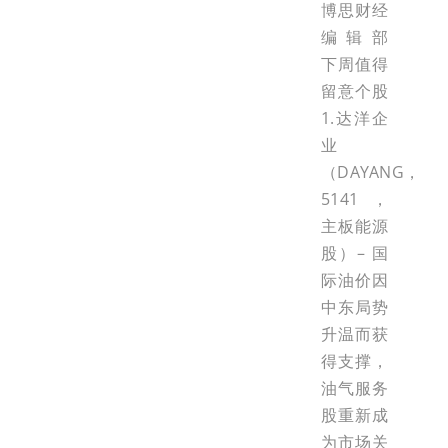
博思财经
编辑部
下周值得
留意个股
1.达洋企
业
（DAYANG，
5141，
主板能源
股）– 国
际油价因
中东局势
升温而获
得支撑，
油气服务
股重新成
为市场关