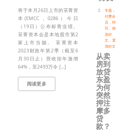
付
将于本月26日上市的苌菁资
专题
，
付费会
本(EMCC，0286）今日
员
，
特
（19日）公布标青业绩。
写
，
精
联络我
苌菁资本会是本地股市第2
选好
文
，
置
家上市当舖。 苌菁资本
顶好文
加入会
2023财政年第2季（截至6
从卖
月30日止）营收按年激增
房到
64%，至2493万令 […]
登入
放贷
东盈
阅读更多
为何
突然
押注
摩多
贷
款？