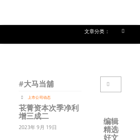
跳
过
内
容
文章分类：
Toggle
Navigat
上市公
《
首页
搜
#大马当舖
索：
关于我
上市公司动态
苌菁资本次季净利
文章分
增三成二
编辑
2023年 9月 19日
精选
账户详
好文