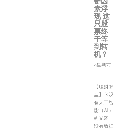
键因
素浮
现 这
只股
票终
于等
到转
机？
2星期前
【理财算
盘】它没
有人工智
能（AI）
的光环，
没有数据