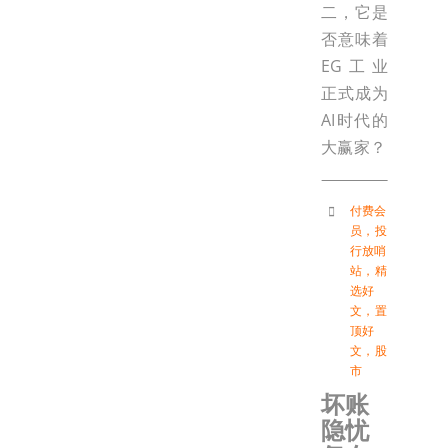
二，它是
否意味着
EG工业
正式成为
AI时代的
大赢家？
付费会
员
，
投
行放哨
站
，
精
选好
文
，
置
顶好
文
，
股
市
坏账
隐忧