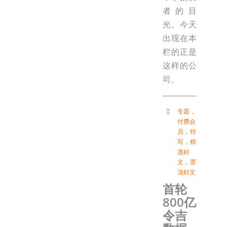
者的目
光。今天
出现在本
栏的正是
这样的公
司。
专题
，
付费会
员
，
特
写
，
精
选好
文
，
置
顶好文
首轮
800亿
令吉