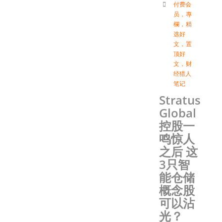
付费会
员
，
專
欄
，
精
选好
文
，
置
顶好
文
，
财
经猎人
笔记
Stratus
Global
控股一
鸣惊人
之后 这
3只智
能仓储
概念股
可以沾
光？