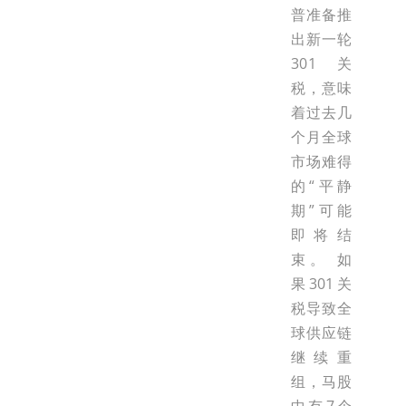
普准备推
出新一轮
301关
税，意味
着过去几
个月全球
市场难得
的“平静
期”可能
即将结
束。 如
果301关
税导致全
球供应链
继续重
组，马股