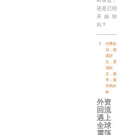
时休息，
还是已经
开始转
向？
付费会
员
，
精
选好
文
，
置
顶好
文
，
股
市
，
股
市风向
标
外资
回流
遇上
全球
震荡