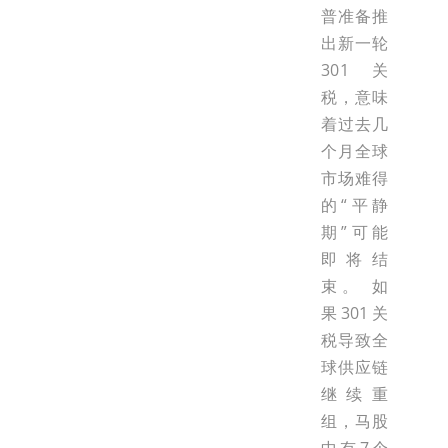
普准备推
出新一轮
301关
税，意味
着过去几
个月全球
市场难得
的“平静
期”可能
即将结
束。 如
果301关
税导致全
球供应链
继续重
组，马股