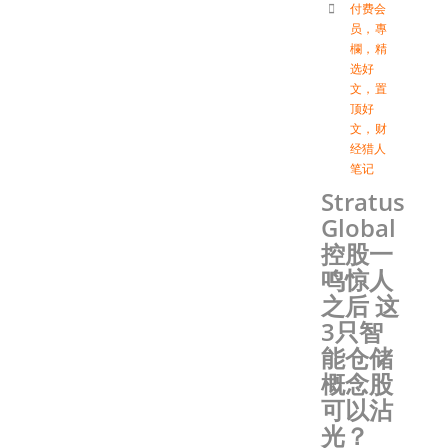
付费会
员
，
專
欄
，
精
选好
文
，
置
顶好
文
，
财
经猎人
笔记
Stratus
Global
控股一
鸣惊人
之后 这
3只智
能仓储
概念股
可以沾
光？