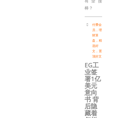
有望接
棒？
付费会
员
，
理
财算
盘
，
精
选好
文
，
置
顶好文
EG工
业签
署1亿
美元
意向
书 背
后隐
藏着