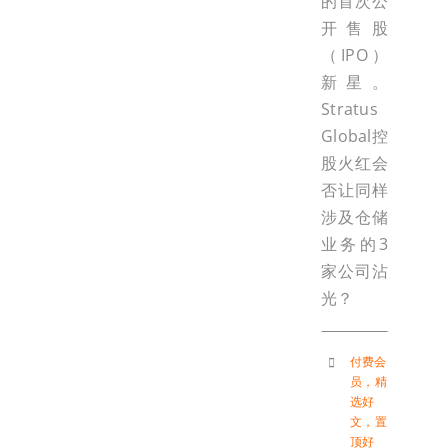
的首次公
开售股
（IPO）
新星。
Stratus
Global控
股火红会
否让同样
涉及仓储
业务的3
家公司沾
光？
付费会
员
，
精
选好
文
，
置
顶好