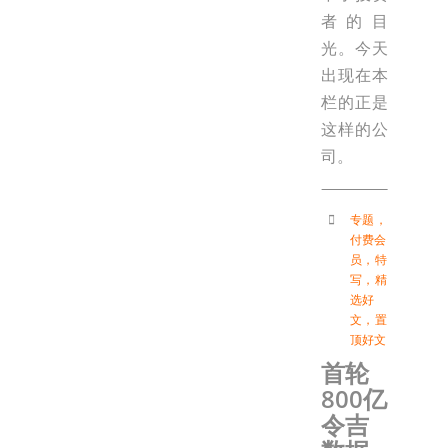
者的目
光。今天
出现在本
栏的正是
这样的公
司。
专题
，
付费会
员
，
特
写
，
精
选好
文
，
置
顶好文
首轮
800亿
令吉