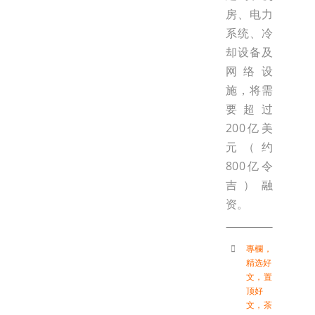
房、电力
系统、冷
却设备及
网络设
施，将需
要超过
200亿美
元（约
800亿令
吉）融
资。
專欄
，
精选好
文
，
置
顶好
文
，
茶