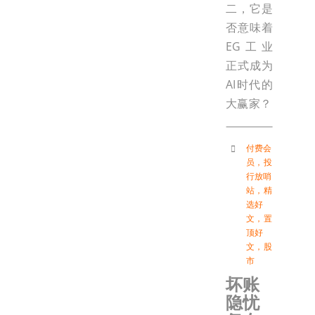
二，它是
否意味着
EG工业
正式成为
AI时代的
大赢家？
付费会
员
，
投
行放哨
站
，
精
选好
文
，
置
顶好
文
，
股
市
坏账
隐忧