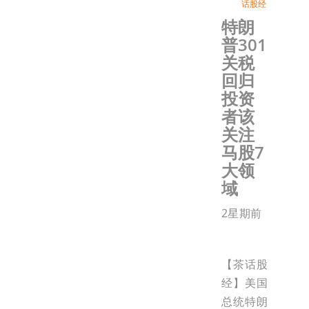
话股经
特朗
普301
关税
回归
投资
者该
关注
马股7
大领
域
2星期前
【茶话股
经】美国
总统特朗