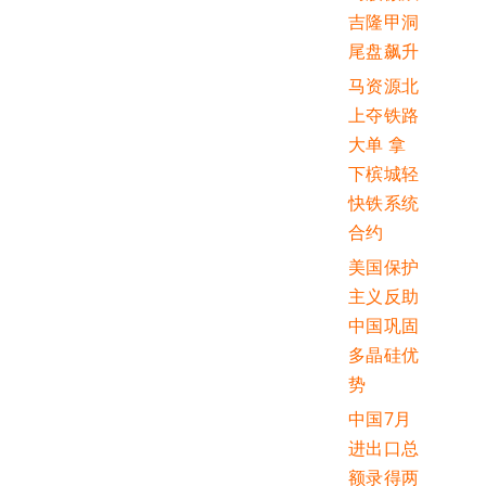
吉隆甲洞
尾盘飙升
马资源北
上夺铁路
大单 拿
下槟城轻
快铁系统
合约
美国保护
主义反助
中国巩固
多晶硅优
势
中国7月
进出口总
额录得两