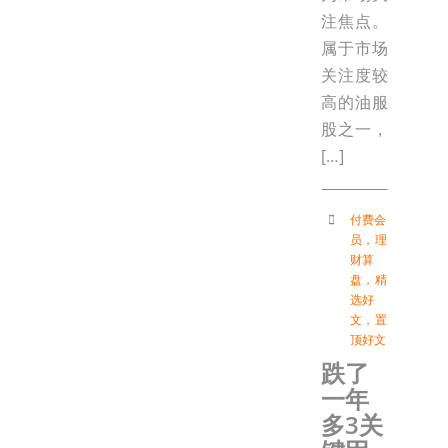
注焦点。
属于市场
关注度较
高的油服
股之一，
[…]
付费会
员
，
理
财算
盘
，
精
选好
文
，
置
顶好文
跌了
一年
多3关