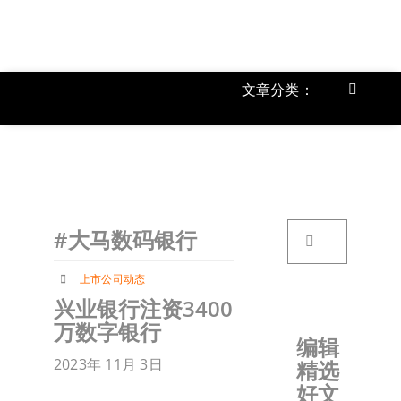
跳
过
内
容
文章分类：
Toggle
Navigat
上市公
《
首页
搜
#大马数码银行
索：
关于我
上市公司动态
兴业银行注资3400
文章分
万数字银行
编辑
2023年 11月 3日
精选
账户详
好文