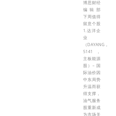
博思财经
编辑部
下周值得
留意个股
1.达洋企
业
（DAYANG，
5141，
主板能源
股）– 国
际油价因
中东局势
升温而获
得支撑，
油气服务
股重新成
为市场关