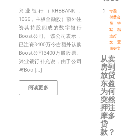
付
兴业银行（RHBBANK，
专题
，
付费会
1066，主板金融股）额外注
员
，
特
资其持股四成的数字银行
写
，
精
联络我
Boost公司。 该公司表示，
选好
文
，
置
已注资3400万令吉额外认购
顶好文
加入会
Boost公司3400万股股票。
从卖
兴业银行补充说，由于公司
房到
与Boo […]
登入
放贷
东盈
阅读更多
为何
突然
押注
摩多
贷
款？