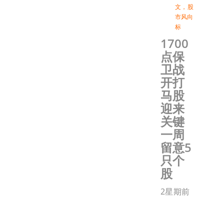
文
，
股
市风向
标
1700
点保
卫战
开打
马股
迎来
关键
一周
留意5
只个
股
2星期前