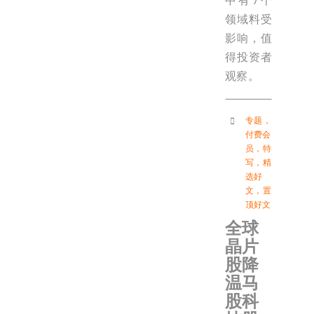
中有7个
领域料受
影响，值
得投资者
观察。
专题
，
付费会
员
，
特
写
，
精
选好
文
，
置
顶好文
全球
晶片
股降
温马
股科