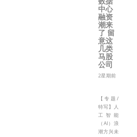
数据
中心
融资
潮来
了 留
意这
几类
马股
公司
2星期前
【专题/
特写】人
工智能
（AI）浪
潮方兴未