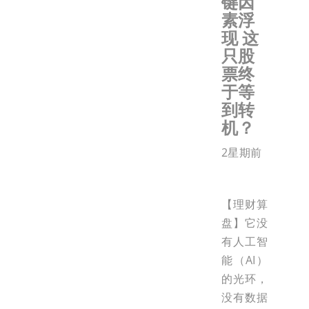
键因
素浮
现 这
只股
票终
于等
到转
机？
2星期前
【理财算
盘】它没
有人工智
能（AI）
的光环，
没有数据