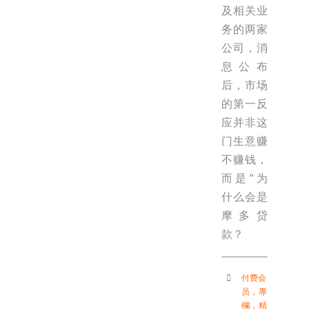
及相关业
务的两家
公司，消
息公布
后，市场
的第一反
应并非这
门生意赚
不赚钱，
而是“为
什么会是
摩多贷
款？
付费会
员
，
專
欄
，
精