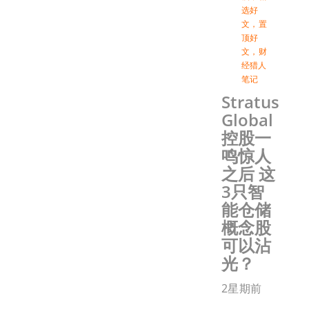
选好
文
，
置
顶好
文
，
财
经猎人
笔记
Stratus
Global
控股一
鸣惊人
之后 这
3只智
能仓储
概念股
可以沾
光？
2星期前