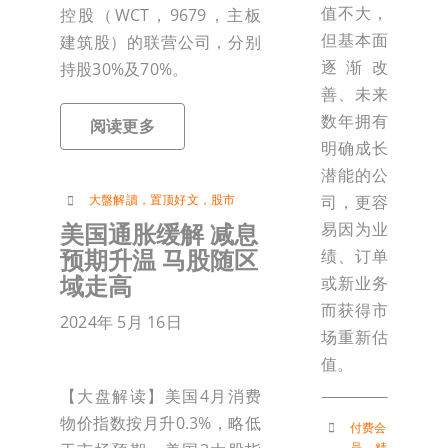
值不大，
控股（WCT，9679，主板
但基本面
建筑股）的联营公司，分别
逐渐改
持股30%及70%。
善、未来
数年拥有
阅读更多
明确成长
潜能的公
司，更容
大盤解讀
，
置顶好文
，
股市
美国通胀缓解 减息
易因为业
预期升温 马股随区
绩、订单
域走高
或新业务
而获得市
2024年 5月 16日
场重新估
值。
【大盘解读】美国4月消费
物价指数按月升0.3%，略低
付费会
员
，
精