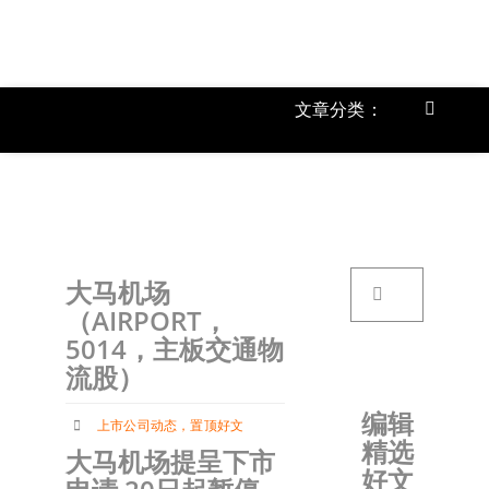
跳
过
内
容
文章分类：
Toggle
Navigat
上市公
《
首页
搜
大马机场
索：
关于我
（AIRPORT，
5014，主板交通物
流股）
文章分
编辑
上市公司动态
，
置顶好文
精选
账户详
大马机场提呈下市
好文