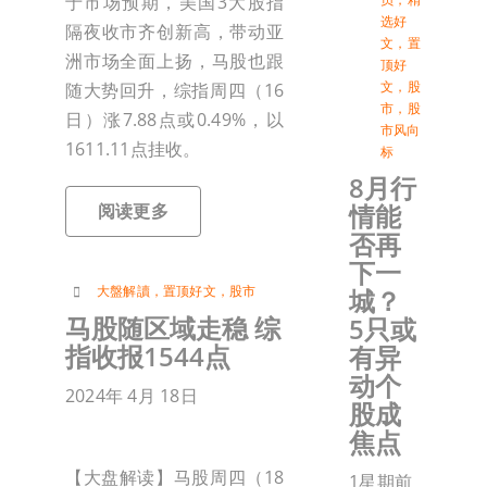
于市场预期，美国3大股指
选好
隔夜收市齐创新高，带动亚
文
，
置
洲市场全面上扬，马股也跟
顶好
文
，
股
随大势回升，综指周四（16
市
，
股
日）涨7.88点或0.49%，以
市风向
1611.11点挂收。
标
8月行
情能
阅读更多
否再
下一
大盤解讀
，
置顶好文
，
股市
城？
马股随区域走稳 综
5只或
指收报1544点
有异
动个
2024年 4月 18日
股成
焦点
【大盘解读】马股周四（18
1星期前