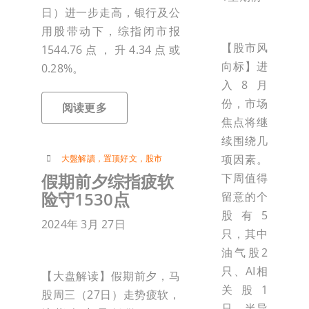
日）进一步走高，银行及公
用股带动下，综指闭市报
【股市风
1544.76点，升4.34点或
向标】进
0.28%。
入8月
份，市场
阅读更多
焦点将继
续围绕几
项因素。
大盤解讀
，
置顶好文
，
股市
假期前夕综指疲软
下周值得
险守1530点
留意的个
股有5
2024年 3月 27日
只，其中
油气股2
只、AI相
【大盘解读】假期前夕，马
关股1
股周三（27日）走势疲软，
只、半导