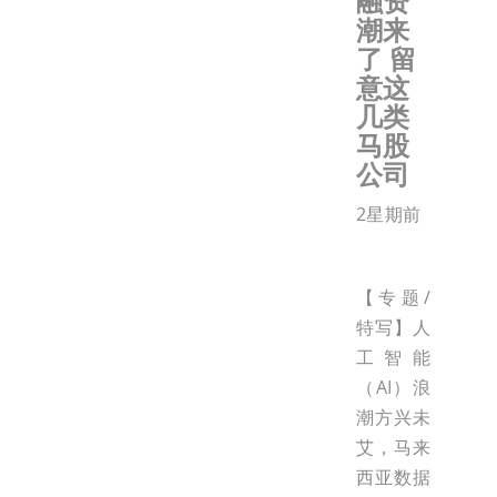
融资
潮来
了 留
意这
几类
马股
公司
2星期前
【专题/
特写】人
工智能
（AI）浪
潮方兴未
艾，马来
西亚数据