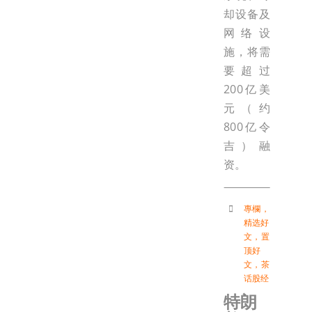
却设备及
网络设
施，将需
要超过
200亿美
元（约
800亿令
吉）融
资。
專欄
，
精选好
文
，
置
顶好
文
，
茶
话股经
特朗