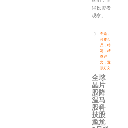
影响，值
得投资者
观察。
专题
，
付费会
员
，
特
写
，
精
选好
文
，
置
顶好文
全球
晶片
股降
温马
股科
技股
尴尬