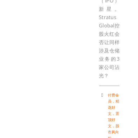
（IPO）
新星。
Stratus
Global控
股火红会
否让同样
涉及仓储
业务的3
家公司沾
光？
付费会
员
，
精
选好
文
，
置
顶好
文
，
股
市风向