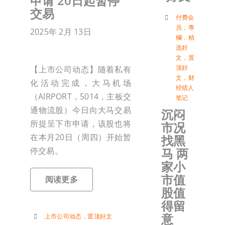
申请 20日起暂停
交易
付
付费会
员
，
專
2025年 2月 13日
欄
，
精
选好
联络我
文
，
置
顶好
【上市公司动态】随着私有
文
，
财
化活动完成，大马机场
加入会
经猎人
（AIRPORT，5014，主板交
笔记
通物流股）今日向大马交易
沉闷
登入
所提呈下市申请，该股也将
市况
在本月20日（周四）开始暂
找黑
马 两
停交易。
家小
市值
阅读更多
股值
得留
意
上市公司动态
，
置顶好文