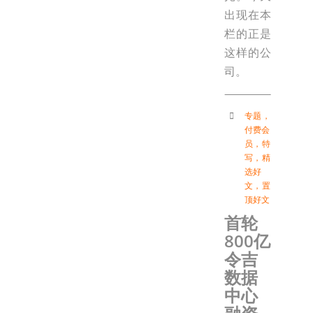
出现在本
栏的正是
这样的公
司。
专题
，
付费会
员
，
特
写
，
精
选好
文
，
置
顶好文
首轮
800亿
令吉
数据
中心