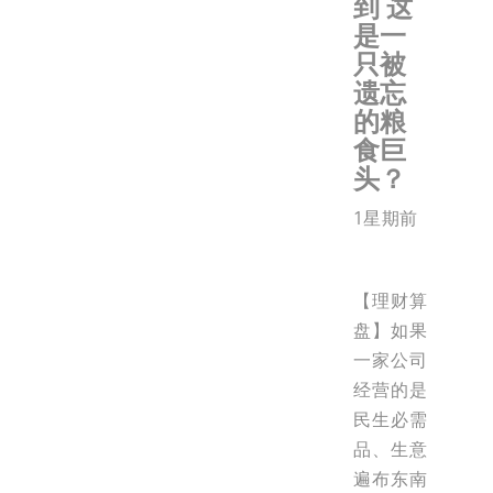
到 这
是一
只被
遗忘
的粮
食巨
头？
1星期前
【理财算
盘】如果
一家公司
经营的是
民生必需
品、生意
遍布东南