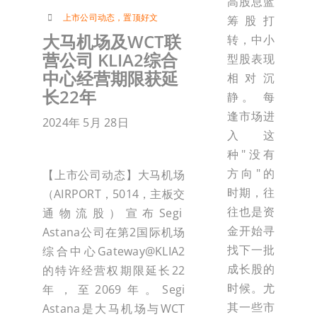
高股息蓝
上市公司动态
，
置顶好文
筹股打
大马机场及WCT联
转，中小
营公司 KLIA2综合
型股表现
中心经营期限获延
相对沉
长22年
静。 每
逢市场进
2024年 5月 28日
入这
种"没有
方向"的
【上市公司动态】大马机场
时期，往
（AIRPORT，5014，主板交
往也是资
通物流股）宣布Segi
金开始寻
Astana公司在第2国际机场
找下一批
综合中心Gateway@KLIA2
成长股的
的特许经营权期限延长22
时候。尤
年，至2069年。Segi
其一些市
Astana是大马机场与WCT