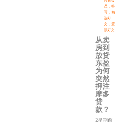
付费会
员
，
特
写
，
精
选好
文
，
置
顶好文
从卖
房到
放贷
东盈
为何
突然
押注
摩多
贷
款？
2星期前