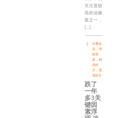
关注度较
高的油服
股之一，
[…]
付费会
员
，
理
财算
盘
，
精
选好
文
，
置
顶好文
跌了
一年
多3关
键因
素浮