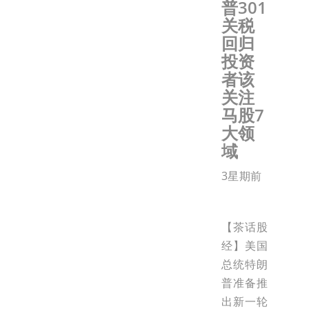
普301
关税
回归
投资
者该
关注
马股7
大领
域
3星期前
【茶话股
经】美国
总统特朗
普准备推
出新一轮