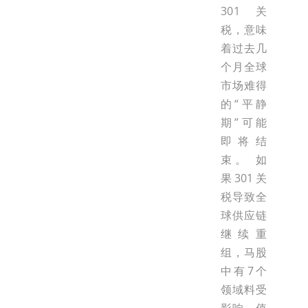
301关
税，意味
着过去几
个月全球
市场难得
的“平静
期”可能
即将结
束。 如
果301关
税导致全
球供应链
继续重
组，马股
中有7个
领域料受