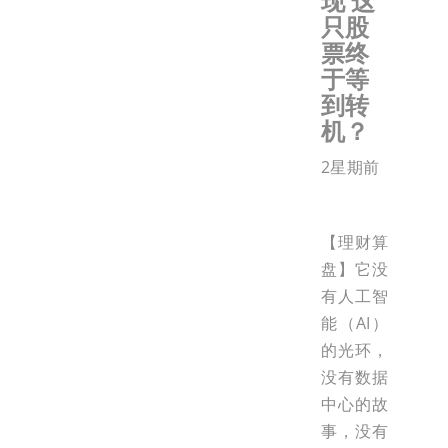
现 这
只股
票终
于等
到转
机？
2星期前
【理财算
盘】它没
有人工智
能（AI）
的光环，
没有数据
中心的故
事，没有