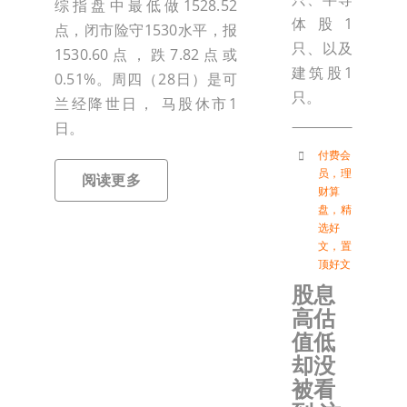
综指盘中最低做1528.52
体股1
点，闭市险守1530水平，报
只、以及
1530.60点，跌7.82点或
建筑股1
0.51%。周四（28日）是可
只。
兰经降世日， 马股休市1
日。
付费会
员
，
理
阅读更多
财算
盘
，
精
选好
文
，
置
顶好文
股息
高估
值低
却没
被看