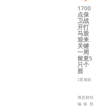
标
1700
点保
卫战
开打
马股
迎来
关键
一周
留意5
只个
股
2星期前
博思财经
编辑部