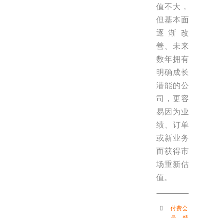
值不大，
但基本面
逐渐改
善、未来
数年拥有
明确成长
潜能的公
司，更容
易因为业
绩、订单
或新业务
而获得市
场重新估
值。
付费会
员
，
精