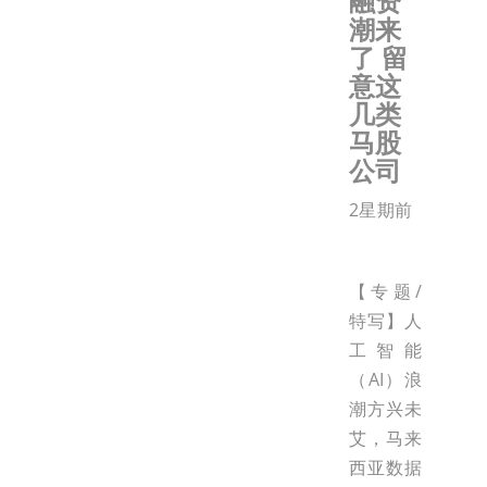
融资
潮来
了 留
意这
几类
马股
公司
2星期前
【专题/
特写】人
工智能
（AI）浪
潮方兴未
艾，马来
西亚数据