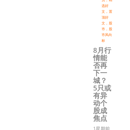
选好
文
，
置
顶好
文
，
股
市
，
股
市风向
标
8月行
情能
否再
下一
城？
5只或
有异
动个
股成
焦点
1星期前