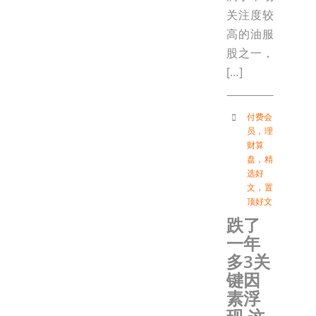
关注度较
高的油服
股之一，
[…]
付费会
员
，
理
财算
盘
，
精
选好
文
，
置
顶好文
跌了
一年
多3关
键因
素浮