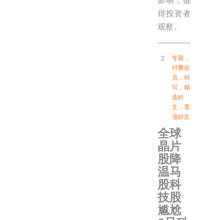
影响，值
得投资者
观察。
专题
，
付费会
员
，
特
写
，
精
选好
文
，
置
顶好文
全球
晶片
股降
温马
股科
技股
尴尬