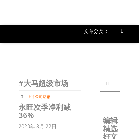
跳
过
内
容
文章分类：
Toggle
Navigat
上市公
《
首页
搜
#大马超级市场
索：
关于我
上市公司动态
永旺次季净利减
文章分
36%
编辑
2023年 8月 22日
精选
账户详
好文