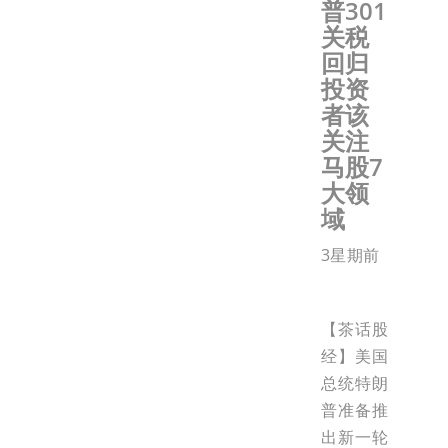
普301
关税
回归
投资
者该
关注
马股7
大领
域
3星期前
【茶话股
经】美国
总统特朗
普准备推
出新一轮