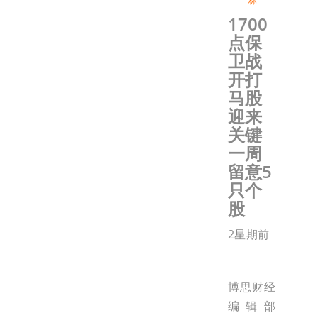
标
1700
点保
卫战
开打
马股
迎来
关键
一周
留意5
只个
股
2星期前
博思财经
编辑部