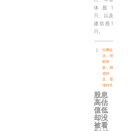
体股1
只、以及
建筑股1
只。
付费会
员
，
理
财算
盘
，
精
选好
文
，
置
顶好文
股息
高估
值低
却没
被看