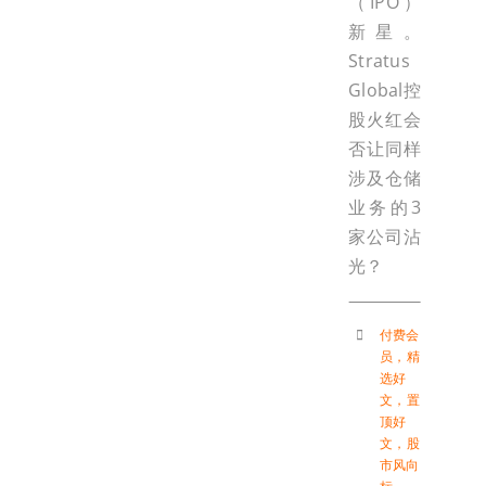
（IPO）
新星。
Stratus
Global控
股火红会
否让同样
涉及仓储
业务的3
家公司沾
光？
付费会
员
，
精
选好
文
，
置
顶好
文
，
股
市风向