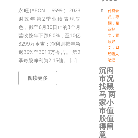
付
永旺(AEON，6599）2023
付费会
员
，
專
财政年第2季业绩表现失
欄
，
精
色，截至6月30日止的3个月
选好
联络我
营收按年下跌6.0%，至10亿
文
，
置
顶好
3299万令吉；净利则按年急
文
，
财
加入会
退36%至3019万令吉。 第2
经猎人
季每股净利为2.15仙。 […]
笔记
沉闷
登入
市况
阅读更多
找黑
马 两
家小
市值
股值
得留
意