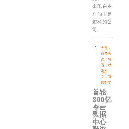
出现在本
栏的正是
这样的公
司。
专题
，
付费会
员
，
特
写
，
精
选好
文
，
置
顶好文
首轮
800亿
令吉
数据
中心