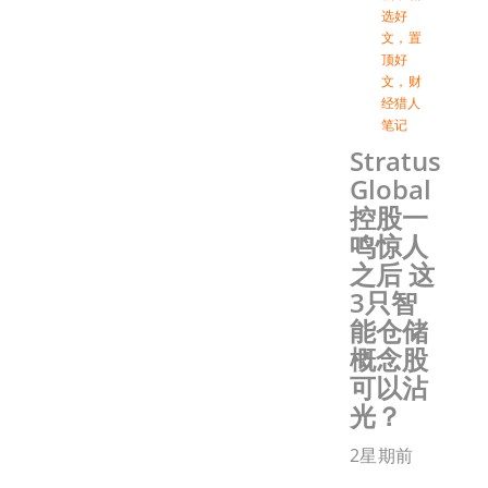
选好
文
，
置
顶好
文
，
财
经猎人
笔记
Stratus
Global
控股一
鸣惊人
之后 这
3只智
能仓储
概念股
可以沾
光？
2星期前