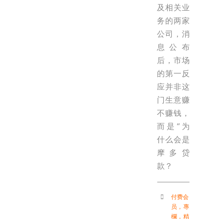
及相关业
务的两家
公司，消
息公布
后，市场
的第一反
应并非这
门生意赚
不赚钱，
而是“为
什么会是
摩多贷
款？
付费会
员
，
專
欄
，
精