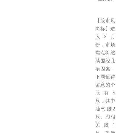
【股市风
向标】进
入8月
份，市场
焦点将继
续围绕几
项因素。
下周值得
留意的个
股有5
只，其中
油气股2
只、AI相
关股1
只、半导