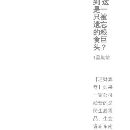
到 这
是一
只被
遗忘
的粮
食巨
头？
1星期前
【理财算
盘】如果
一家公司
经营的是
民生必需
品、生意
遍布东南