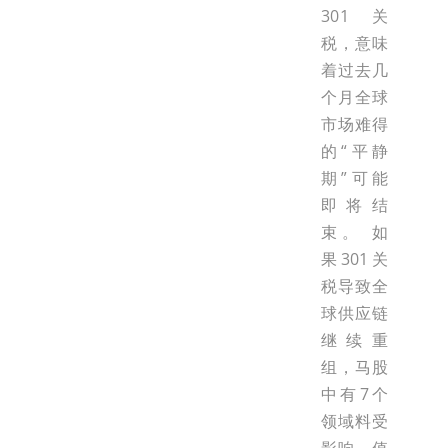
301关
税，意味
着过去几
个月全球
市场难得
的“平静
期”可能
即将结
束。 如
果301关
税导致全
球供应链
继续重
组，马股
中有7个
领域料受