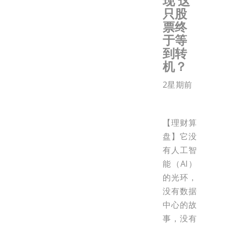
现 这
只股
票终
于等
到转
机？
2星期前
【理财算
盘】它没
有人工智
能（AI）
的光环，
没有数据
中心的故
事，没有