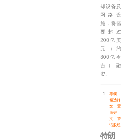
却设备及
网络设
施，将需
要超过
200亿美
元（约
800亿令
吉）融
资。
專欄
，
精选好
文
，
置
顶好
文
，
茶
话股经
特朗