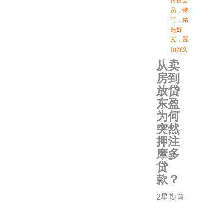
付费会
员
，
特
写
，
精
选好
文
，
置
顶好文
从卖
房到
放贷
东盈
为何
突然
押注
摩多
贷
款？
2星期前