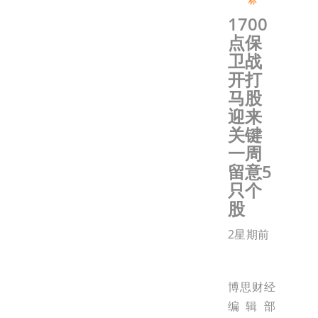
标
1700
点保
卫战
开打
马股
迎来
关键
一周
留意5
只个
股
2星期前
博思财经
编辑部