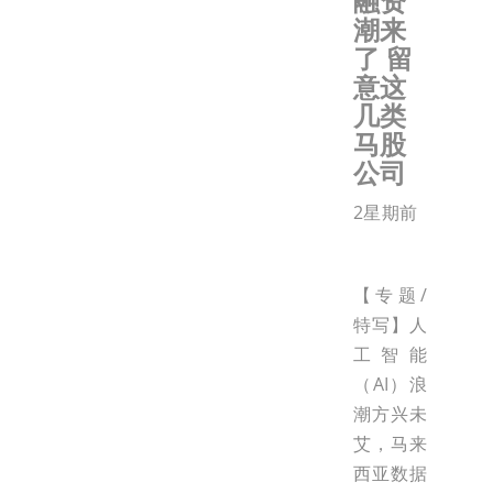
融资
潮来
了 留
意这
几类
马股
公司
2星期前
【专题/
特写】人
工智能
（AI）浪
潮方兴未
艾，马来
西亚数据