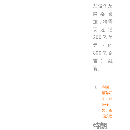
却设备及
网络设
施，将需
要超过
200亿美
元（约
800亿令
吉）融
资。
專欄
，
精选好
文
，
置
顶好
文
，
茶
话股经
特朗