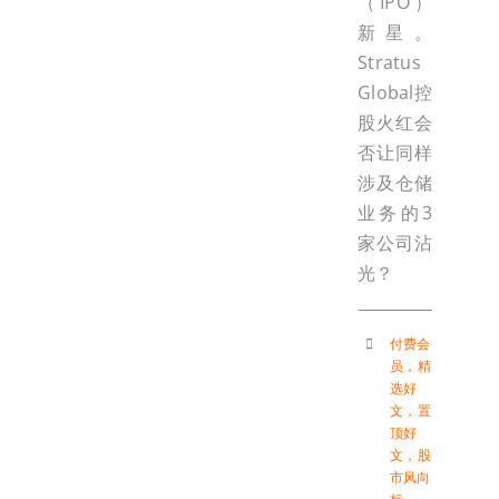
（IPO）
新星。
Stratus
Global控
股火红会
否让同样
涉及仓储
业务的3
家公司沾
光？
付费会
员
，
精
选好
文
，
置
顶好
文
，
股
市风向