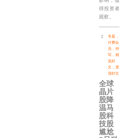
影响，值
得投资者
观察。
专题
，
付费会
员
，
特
写
，
精
选好
文
，
置
顶好文
全球
晶片
股降
温马
股科
技股
尴尬