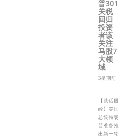
普301
关税
回归
投资
者该
关注
马股7
大领
域
3星期前
【茶话股
经】美国
总统特朗
普准备推
出新一轮