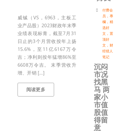
付
付费会
员
，
專
威铖（VS，6963，主板工
欄
，
精
业产品股）2023财政年末季
选好
联络我
业绩表现标青，截至7月31
文
，
置
顶好
日止的3个月营收按年上扬
文
，
财
加入会
15.6%，至11亿6167万令
经猎人
吉；净利则按年猛增86%至
笔记
沉闷
6608万令吉。 末季营收升
登入
市况
增、开销 […]
找黑
马 两
阅读更多
家小
市值
股值
得留
意