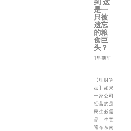
到 这
是一
只被
遗忘
的粮
食巨
头？
1星期前
【理财算
盘】如果
一家公司
经营的是
民生必需
品、生意
遍布东南