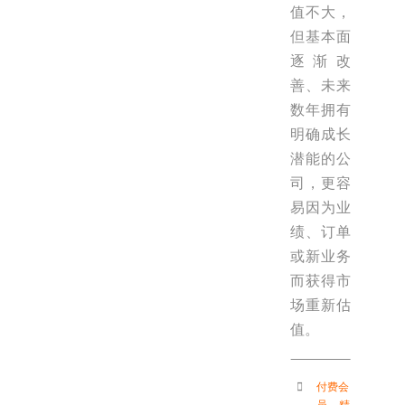
值不大，
但基本面
逐渐改
善、未来
数年拥有
明确成长
潜能的公
司，更容
易因为业
绩、订单
或新业务
而获得市
场重新估
值。
付费会
员
，
精