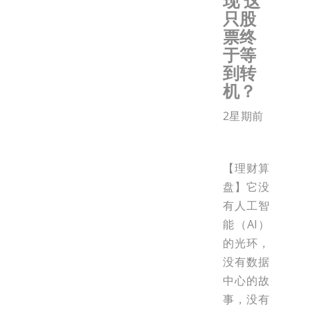
现 这
只股
票终
于等
到转
机？
2星期前
【理财算
盘】它没
有人工智
能（AI）
的光环，
没有数据
中心的故
事，没有