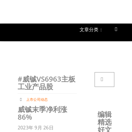
跳
过
内
容
文章分类：
Toggle
Navigat
上市公
《
首页
搜
#威铖VS6963主板
索：
关于我
工业产品股
上市公司动态
文章分
威铖末季净利涨
编辑
86%
精选
账户详
2023年 9月 26日
好文