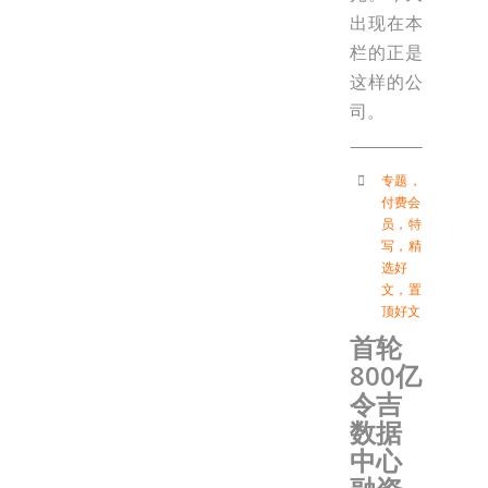
出现在本
栏的正是
这样的公
司。
专题
，
付费会
员
，
特
写
，
精
选好
文
，
置
顶好文
首轮
800亿
令吉
数据
中心