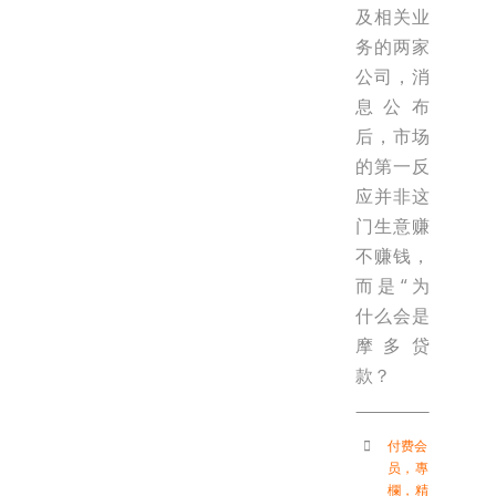
及相关业
务的两家
公司，消
息公布
后，市场
的第一反
应并非这
门生意赚
不赚钱，
而是“为
什么会是
摩多贷
款？
付费会
员
，
專
欄
，
精