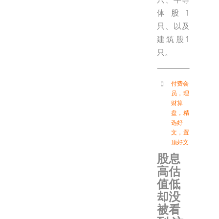
体股1
只、以及
建筑股1
只。
付费会
员
，
理
财算
盘
，
精
选好
文
，
置
顶好文
股息
高估
值低
却没
被看