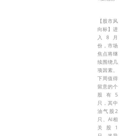
【股市风
向标】进
入8月
份，市场
焦点将继
续围绕几
项因素。
下周值得
留意的个
股有5
只，其中
油气股2
只、AI相
关股1
只、半导