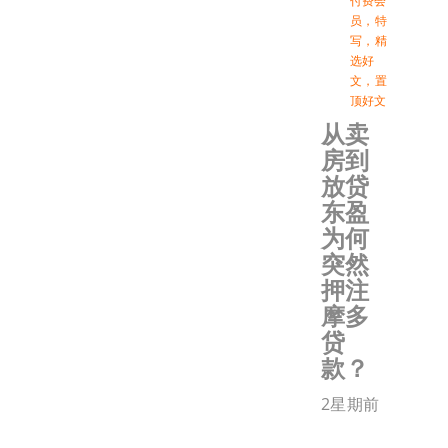
付费会
员
，
特
写
，
精
选好
文
，
置
顶好文
从卖
房到
放贷
东盈
为何
突然
押注
摩多
贷
款？
2星期前