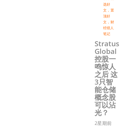
选好
文
，
置
顶好
文
，
财
经猎人
笔记
Stratus
Global
控股一
鸣惊人
之后 这
3只智
能仓储
概念股
可以沾
光？
2星期前