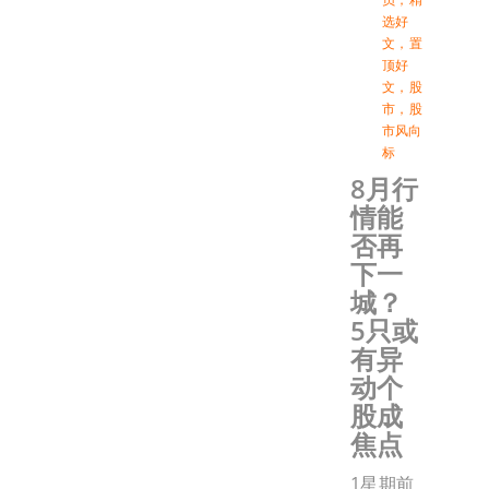
选好
文
，
置
顶好
文
，
股
市
，
股
市风向
标
8月行
情能
否再
下一
城？
5只或
有异
动个
股成
焦点
1星期前