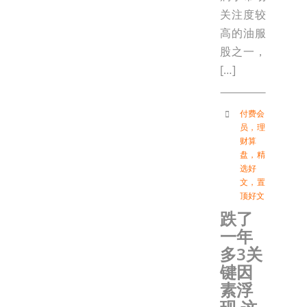
关注度较
高的油服
股之一，
[…]
付费会
员
，
理
财算
盘
，
精
选好
文
，
置
顶好文
跌了
一年
多3关
键因
素浮