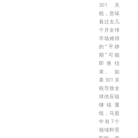
301关
税，意味
着过去几
个月全球
市场难得
的“平静
期”可能
即将结
束。 如
果301关
税导致全
球供应链
继续重
组，马股
中有7个
领域料受