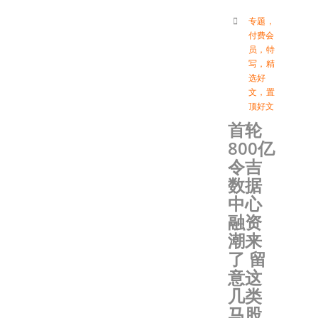
专题
，
付费会
员
，
特
写
，
精
选好
文
，
置
顶好文
首轮
800亿
令吉
数据
中心
融资
潮来
了 留
意这
几类
马股