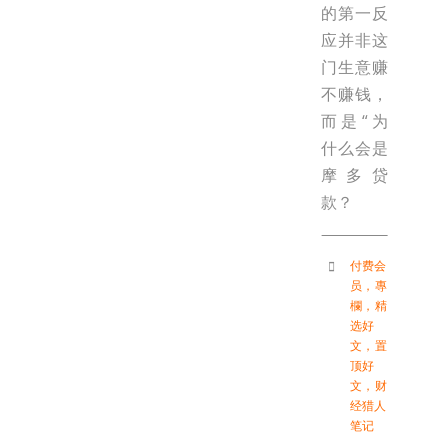
的第一反
应并非这
门生意赚
不赚钱，
而是“为
什么会是
摩多贷
款？
付费会
员
，
專
欄
，
精
选好
文
，
置
顶好
文
，
财
经猎人
笔记