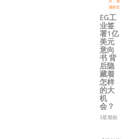
文
，
置
顶好文
EG工
业签
署1亿
美元
意向
书 背
后隐
藏着
怎样
的大
机
会？
3星期前