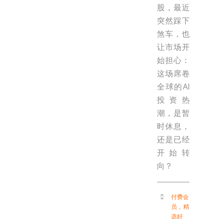
股，最近
突然踩下
煞车，也
让市场开
始担心：
这场席卷
全球的AI
投资热
潮，是暂
时休息，
还是已经
开始转
向？
付费会
员
，
精
选好