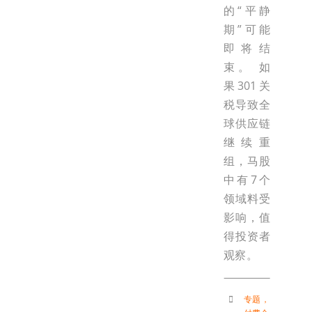
的“平静
期”可能
即将结
束。 如
果301关
税导致全
球供应链
继续重
组，马股
中有7个
领域料受
影响，值
得投资者
观察。
专题
，