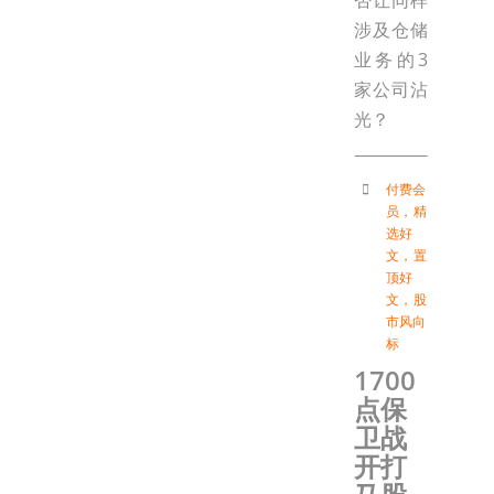
否让同样
涉及仓储
业务的3
家公司沾
光？
付费会
员
，
精
选好
文
，
置
顶好
文
，
股
市风向
标
1700
点保
卫战
开打