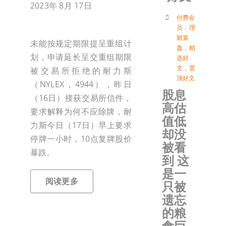
2023年 8月 17日
付
付费会
员
，
理
财算
未能按规定期限提呈重组计
盘
，
精
联络我
划，申请延长呈交重组期限
选好
文
，
置
被交易所拒绝的耐力斯
顶好文
加入会
（NYLEX，4944），昨日
股息
（16日）接获交易所信件，
高估
要求解释为何不应除牌，耐
登入
值低
力斯今日（17日）早上要求
却没
停牌一小时，10点复牌股价
被看
暴跌。
到 这
是一
阅读更多
只被
遗忘
的粮
食巨