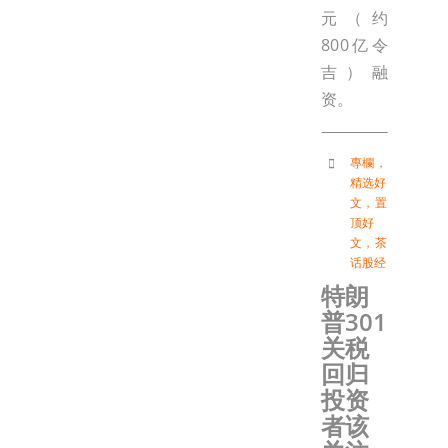
元（约
800亿令
吉）融
资。
專欄
，
精选好
文
，
置
顶好
文
，
茶
话股经
特朗
普301
关税
回归
投资
者该