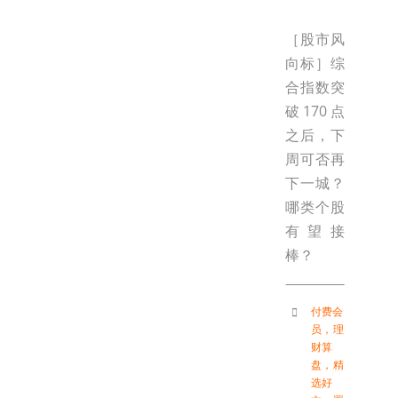
［股市风
向标］综
合指数突
破170点
之后，下
周可否再
下一城？
哪类个股
有望接
棒？
付费会
员
，
理
财算
盘
，
精
选好