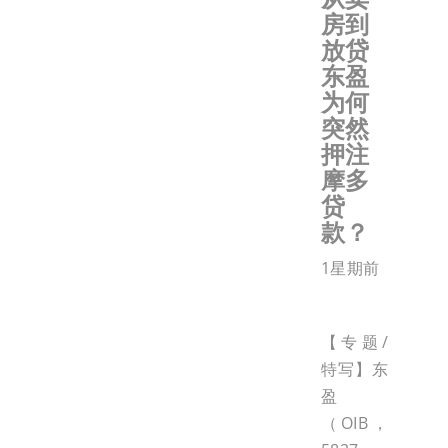
房到
放贷
东盈
为何
突然
押注
摩多
贷
款？
1星期前
【专题/
特写】东
盈
（OIB，