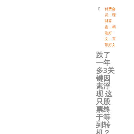
付费会
员
，
理
财算
盘
，
精
选好
文
，
置
顶好文
跌了
一年
多3关
键因
素浮
现 这
只股
票终
于等
到转
机？