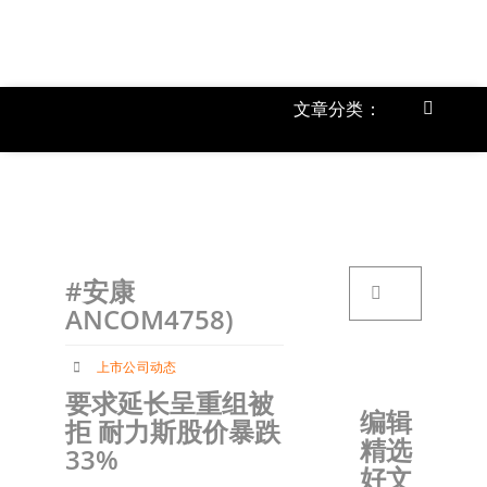
跳
过
内
容
文章分类：
Toggle
Navigat
上市公
《
首页
搜
#安康
索：
关于我
ANCOM4758)
上市公司动态
文章分
要求延长呈重组被
编辑
拒 耐力斯股价暴跌
精选
账户详
33%
好文