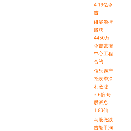
4.19亿令
吉
纽能源控
股获
4450万
令吉数据
中心工程
合约
佰乐泰产
托次季净
利激涨
3.6倍 每
股派息
1.83仙
马股微跌
吉隆甲洞