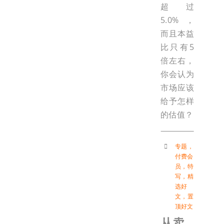
超过
5.0%，
而且本益
比只有5
倍左右，
你会认为
市场应该
给予怎样
的估值？
专题
，
付费会
员
，
特
写
，
精
选好
文
，
置
顶好文
从卖