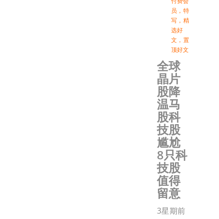
付费会
员
，
特
写
，
精
选好
文
，
置
顶好文
全球
晶片
股降
温马
股科
技股
尴尬
8只科
技股
值得
留意
3星期前