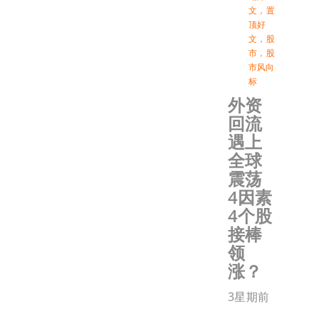
文
，
置
顶好
文
，
股
市
，
股
市风向
标
外资
回流
遇上
全球
震荡
4因素
4个股
接棒
领
涨？
3星期前